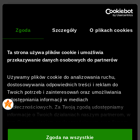
DOSTAWA
Zgoda
Szczegóły
O plikach cookies
ZWROTY I REKLAMACJE
Ta strona używa plików cookie i umożliwia
przekazywanie danych osobowych do partnerów
BEZPIECZEŃSTWO PRODUKTU
Używamy plików cookie do analizowania ruchu,
dostosowywania odpowiednich treści i reklam do
Twoich potrzeb i zainteresowań oraz umożliwiania
udostępniania informacji w mediach
społecznościowych. Za Twoją zgodą udostępniamy
BLOG
informacje o Twoich działaniach naszym partnerom, w
tym Google, sieciom społecznościowym oraz firmom
zajmującym się reklamą i analityką internetową. Nasi
partnerzy mogą łączyć te informacje z innymi, które
Zgoda na wszystkie