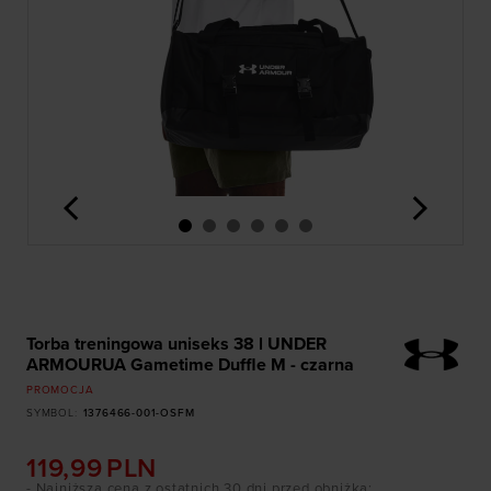
<
>
Torba treningowa uniseks 38 l UNDER
ARMOURUA Gametime Duffle M - czarna
PROMOCJA
SYMBOL
:
1376466-001-OSFM
119,99
PLN
- Najniższa cena z ostatnich 30 dni przed obniżką
: