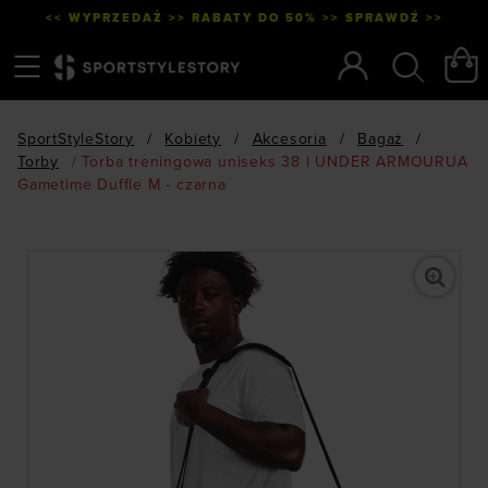
<< WYPRZEDAŻ >> RABATY DO 50% >> SPRAWDŹ >>
Menu
Szukaj
SportStyleStory
/
Kobiety
/
Akcesoria
/
Bagaż
/
Torby
/
Torba treningowa uniseks 38 l UNDER ARMOURUA
Gametime Duffle M - czarna