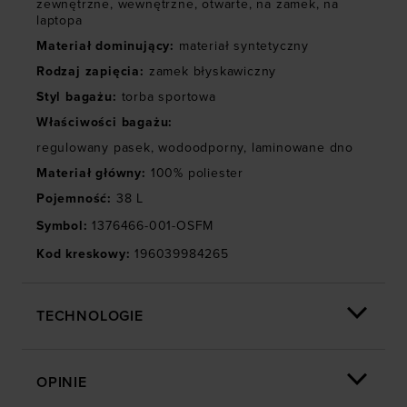
zewnętrzne
,
wewnętrzne
,
otwarte
,
na zamek
,
na
laptopa
Materiał dominujący
:
materiał syntetyczny
Rodzaj zapięcia
:
zamek błyskawiczny
Styl bagażu
:
torba sportowa
Właściwości bagażu
:
regulowany pasek
,
wodoodporny
,
laminowane dno
Materiał główny
:
100% poliester
Pojemność
:
38 L
Symbol
:
1376466-001-OSFM
Kod kreskowy
:
196039984265
TECHNOLOGIE
OPINIE