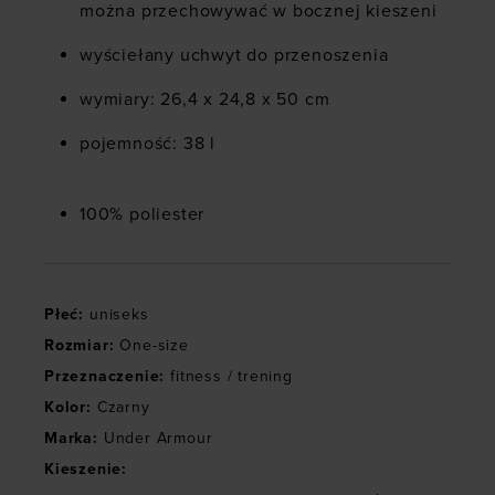
można przechowywać w bocznej kieszeni
wyściełany uchwyt do przenoszenia
wymiary: 26,4 x 24,8 x 50 cm
pojemność: 38 l
100% poliester
Płeć
:
uniseks
Rozmiar
:
One-size
Przeznaczenie
:
fitness / trening
Kolor
:
Czarny
Marka
:
Under Armour
Kieszenie
: