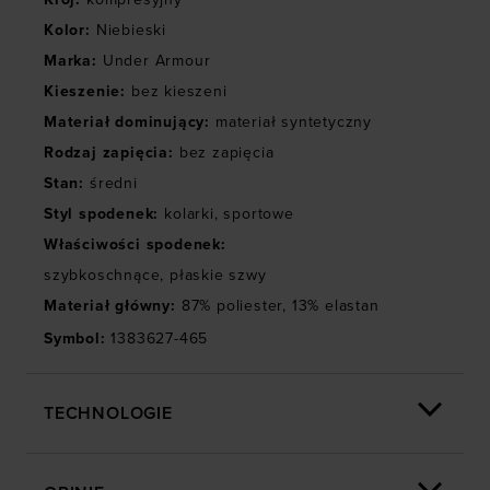
społecznościowych). Szczegółowe informacje
Kolor
:
Niebieski
znajdziesz w naszej
Polityce prywatności
oraz sekcji
Marka
:
Under Armour
„Szczegóły”
Kieszenie
:
bez kieszeni
Materiał dominujący
:
materiał syntetyczny
Rodzaj zapięcia
:
bez zapięcia
Stan
:
średni
Styl spodenek
:
kolarki
,
sportowe
Właściwości spodenek
:
szybkoschnące
,
płaskie szwy
Materiał główny
:
87% poliester, 13% elastan
Symbol
:
1383627-465
TECHNOLOGIE