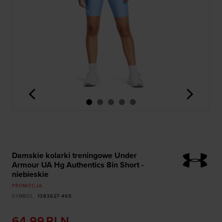
<
>
Damskie kolarki treningowe Under
Armour UA Hg Authentics 8in Short -
niebieskie
PROMOCJA
SYMBOL
:
1383627-465
64,99
PLN