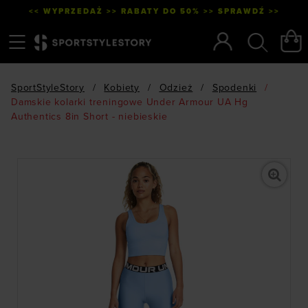
<< WYPRZEDAŻ >> RABATY DO 50% >> SPRAWDŹ >>
Menu
Szukaj
SportStyleStory
/
Kobiety
/
Odzież
/
Spodenki
/
Damskie kolarki treningowe Under Armour UA Hg
Authentics 8in Short - niebieskie