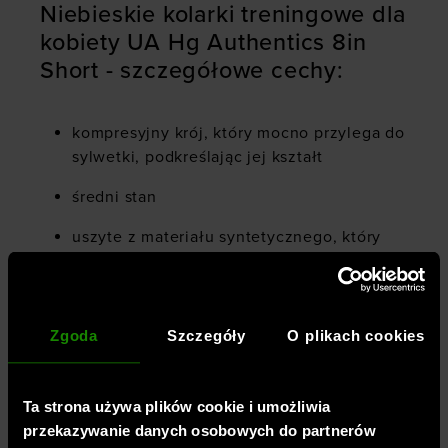
Niebieskie kolarki treningowe dla
kobiety UA Hg Authentics 8in
Short - szczegółowe cechy:
kompresyjny krój, który mocno przylega do
sylwetki, podkreślając jej kształt
średni stan
uszyte z materiału syntetycznego, który
zapewnia trwałość, oddychalność i jest
łatwy w pielęgnacji
elastyczny materiał z dodatkiem elastanu
Zgoda
Szczegóły
O plikach cookies
(13%)
brak podszewki
Ta strona używa plików cookie i umożliwia
logo na nogawce
przekazywanie danych osobowych do partnerów