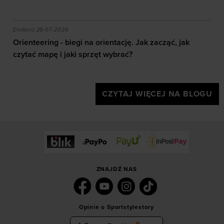
akie efekty daje trening?
Orienteering - biegi na orientację. Jak zacząć, jak czy
Dodano:
28-07-2026
Orienteering - biegi na orientację. Jak zacząć, jak
czytać mapę i jaki sprzęt wybrać?
CZYTAJ WIĘCEJ NA BLOGU
ZNAJDŹ NAS
Opinie o Sportstylestory