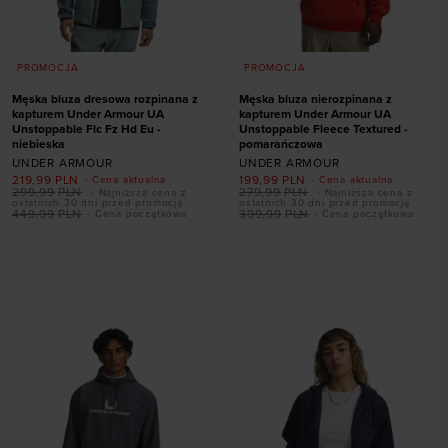
PROMOCJA
PROMOCJA
Męska bluza dresowa rozpinana z
Męska bluza nierozpinana z
kapturem Under Armour UA
kapturem Under Armour UA
Unstoppable Flc Fz Hd Eu -
Unstoppable Fleece Textured -
niebieska
pomarańczowa
UNDER ARMOUR
UNDER ARMOUR
219,99
PLN
199,99
PLN
- Cena aktualna
- Cena aktualna
299,99
PLN
279,99
PLN
- Najniższa cena z
- Najniższa cena z
ostatnich 30 dni przed promocją
ostatnich 30 dni przed promocją
449,99
PLN
399,99
PLN
- Cena początkowa
- Cena początkowa
Dodaj produkt w
Dodaj produkt w
rozmiarze
rozmiarze
XXL
S
M
L
XL
XXL