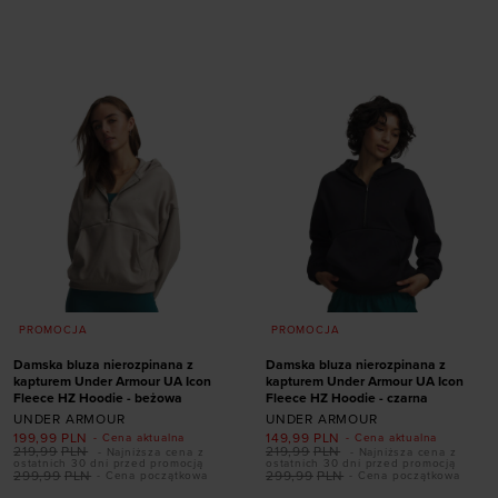
Dodaj produkt w
Dodaj produkt w
rozmiarze
rozmiarze
XS
S
M
L
XL
XS
S
M
L
XL
PROMOCJA
PROMOCJA
Damska bluza nierozpinana z
Damska bluza nierozpinana z
kapturem Under Armour UA Icon
kapturem Under Armour UA Icon
Fleece HZ Hoodie - beżowa
Fleece HZ Hoodie - czarna
UNDER ARMOUR
UNDER ARMOUR
199,99
PLN
149,99
PLN
- Cena aktualna
- Cena aktualna
219,99
PLN
219,99
PLN
- Najniższa cena z
- Najniższa cena z
ostatnich 30 dni przed promocją
ostatnich 30 dni przed promocją
299,99
PLN
299,99
PLN
- Cena początkowa
- Cena początkowa