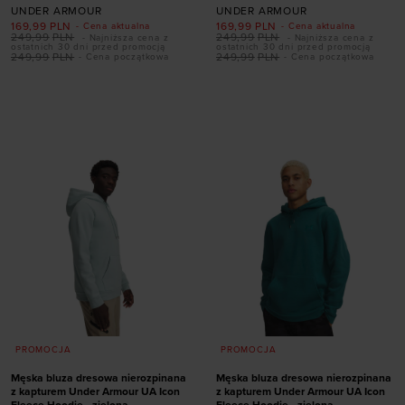
UNDER ARMOUR
UNDER ARMOUR
169,99
PLN
169,99
PLN
- Cena aktualna
- Cena aktualna
249,99
PLN
249,99
PLN
- Najniższa cena z
- Najniższa cena z
ostatnich 30 dni przed promocją
ostatnich 30 dni przed promocją
249,99
PLN
249,99
PLN
- Cena początkowa
- Cena początkowa
Dodaj produkt w
Dodaj produkt w
rozmiarze
rozmiarze
XL
XL
PROMOCJA
PROMOCJA
Męska bluza dresowa nierozpinana
Męska bluza dresowa nierozpinana
z kapturem Under Armour UA Icon
z kapturem Under Armour UA Icon