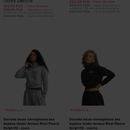
UNDER ARMOUR
299,99
PLN
- Cena aktualna
359,99
PLN
- Najniższa cena z
169,99
PLN
- Cena aktualna
ostatnich 30 dni przed promocją
199,99
PLN
- Najniższa cena z
449,99
PLN
- Cena początkowa
ostatnich 30 dni przed promocją
249,99
PLN
- Cena początkowa
Dodaj produkt w
Dodaj produkt w
rozmiarze
rozmiarze
XS
S
M
L
XL
S
M
L
XL
XXL
PROMOCJA
PROMOCJA
Damska bluza nierozpinana bez
Damska bluza nierozpinana bez
kaptura Under Armour Rival Fleece
kaptura Under Armour Rival Fleece
Script HZ - szara
Script HZ - czarna