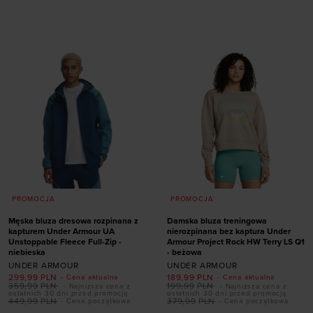
S
M
L
XL
XXL
S
M
L
XL
XXL
PROMOCJA
PROMOCJA
Męska bluza dresowa rozpinana z
Damska bluza treningowa
kapturem Under Armour UA
nierozpinana bez kaptura Under
Unstoppable Fleece Full-Zip -
Armour Project Rock HW Terry LS Q1
niebieska
- beżowa
UNDER ARMOUR
UNDER ARMOUR
299,99
PLN
189,99
PLN
- Cena aktualna
- Cena aktualna
359,99
PLN
199,99
PLN
- Najniższa cena z
- Najniższa cena z
ostatnich 30 dni przed promocją
ostatnich 30 dni przed promocją
449,99
PLN
379,99
PLN
- Cena początkowa
- Cena początkowa
Dodaj produkt w
Dodaj produkt w