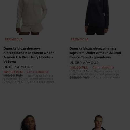
PROMOCJA
PROMOCJA
Damska bluza dresowa
Damska bluza nierozpinana z
nierozpinana z kapturem Under
kapturem Under Armour UA Icon
Armour UA Rival Terry Hoodie -
Fleece Taped - granatowa
beżowa
UNDER ARMOUR
UNDER ARMOUR
149,99
PLN
- Cena aktualna
159,99
PLN
- Najniższa cena z
149,99
PLN
- Cena aktualna
ostatnich 30 dni przed promocją
169,99
PLN
- Najniższa cena z
269,99
PLN
- Cena początkowa
ostatnich 30 dni przed promocją
249,99
PLN
- Cena początkowa
Dodaj produkt w
Dodaj produkt w
rozmiarze
rozmiarze
XS
S
XL
XXL
XS