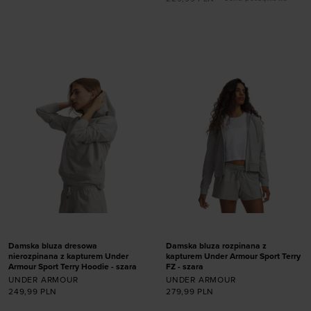
Dodaj produkt w
Dodaj produkt w
rozmiarze
rozmiarze
S
M
L
XL
XXL
XS
S
M
L
XL
Damska bluza dresowa
Damska bluza rozpinana z
nierozpinana z kapturem Under
kapturem Under Armour Sport Terry
Armour Sport Terry Hoodie - szara
FZ - szara
UNDER ARMOUR
UNDER ARMOUR
249,99
PLN
279,99
PLN