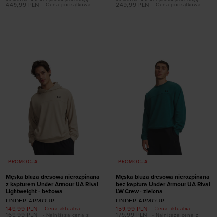
449,99
PLN
249,99
PLN
- Cena początkowa
- Cena początkowa
Dodaj produkt w
Dodaj produkt w
rozmiarze
rozmiarze
S
M
L
XL
XXL
XXL
PROMOCJA
PROMOCJA
Męska bluza dresowa nierozpinana
Męska bluza dresowa nierozpinana
z kapturem Under Armour UA Rival
bez kaptura Under Armour UA Rival
Lightweight - beżowa
LW Crew - zielona
UNDER ARMOUR
UNDER ARMOUR
149,99
PLN
159,99
PLN
- Cena aktualna
- Cena aktualna
169,99
PLN
179,99
PLN
- Najniższa cena z
- Najniższa cena z