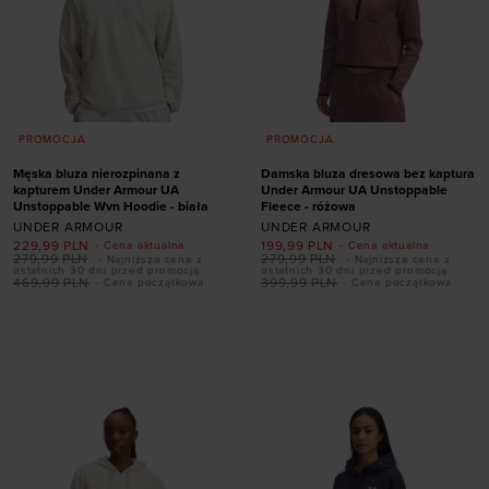
PROMOCJA
PROMOCJA
Męska bluza nierozpinana z
Damska bluza dresowa bez kaptura
kapturem Under Armour UA
Under Armour UA Unstoppable
Unstoppable Wvn Hoodie - biała
Fleece - różowa
UNDER ARMOUR
UNDER ARMOUR
229,99
PLN
199,99
PLN
- Cena aktualna
- Cena aktualna
279,99
PLN
279,99
PLN
- Najniższa cena z
- Najniższa cena z
ostatnich 30 dni przed promocją
ostatnich 30 dni przed promocją
Dodaj produkt w
469,99
PLN
399,99
PLN
- Cena początkowa
- Cena początkowa
Dodaj produkt w
rozmiarze
rozmiarze
XS
S
M
L
XL
S
M
L
XL
XXL
XXL