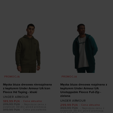
Dodaj produkt w
Dodaj produkt w
rozmiarze
rozmiarze
XS
S
M
L
XL
XS
S
M
L
XL
PROMOCJA
PROMOCJA
Męska bluza dresowa nierozpinana
Męska bluza dresowa rozpinana z
z kapturem Under Armour UA Icon
kapturem Under Armour UA
Fleece Hd Taping - khaki
Unstoppable Fleece Full-Zip -
zielona
UNDER ARMOUR
UNDER ARMOUR
189,99
PLN
- Cena aktualna
219,99
PLN
- Najniższa cena z
299,99
PLN
- Cena aktualna
ostatnich 30 dni przed promocją
359,99
PLN
- Najniższa cena z
319,99
PLN
- Cena początkowa
ostatnich 30 dni przed promocją