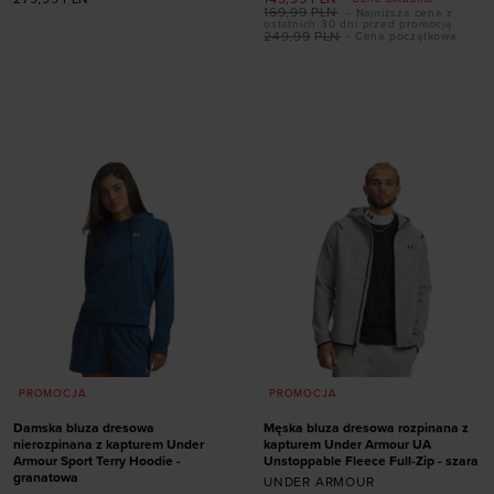
169,99
PLN
- Najniższa cena z
ostatnich 30 dni przed promocją
Dodaj produkt w
249,99
PLN
- Cena początkowa
Dodaj produkt w
rozmiarze
rozmiarze
XS
S
M
L
XL
XS
S
M
L
XL
XXL
PROMOCJA
PROMOCJA
Damska bluza dresowa
Męska bluza dresowa rozpinana z
nierozpinana z kapturem Under
kapturem Under Armour UA
Armour Sport Terry Hoodie -
Unstoppable Fleece Full-Zip - szara
granatowa
UNDER ARMOUR