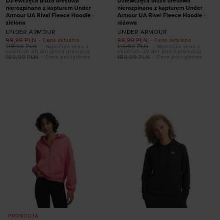
Dziewczęca bluza dresowa
Dziewczęca bluza dresowa
nierozpinana z kapturem Under
nierozpinana z kapturem Under
Armour UA Rival Fleece Hoodie -
Armour UA Rival Fleece Hoodie -
zielona
różowa
UNDER ARMOUR
UNDER ARMOUR
99,99
PLN
99,99
PLN
- Cena aktualna
- Cena aktualna
119,99
PLN
119,99
PLN
- Najniższa cena z
- Najniższa cena z
ostatnich 30 dni przed promocją
ostatnich 30 dni przed promocją
189,99
PLN
189,99
PLN
- Cena początkowa
- Cena początkowa
Dodaj produkt w
Dodaj produkt w
rozmiarze
rozmiarze
XS
S
M
L
XL
XS
S
M
L
XL
PROMOCJA