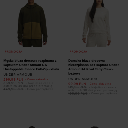
PROMOCJA
PROMOCJA
Męska bluza dresowa rozpinana z
Damska bluza dresowa
kapturem Under Armour UA
nierozpinana bez kaptura Under
Unstoppable Fleece Full-Zip - khaki
Armour UA Rival Terry Crew -
beżowa
UNDER ARMOUR
UNDER ARMOUR
299,99
PLN
- Cena aktualna
359,99
PLN
- Najniższa cena z
99,99
PLN
- Cena aktualna
ostatnich 30 dni przed promocją
119,99
PLN
- Najniższa cena z
Dodaj produkt w
449,99
PLN
- Cena początkowa
ostatnich 30 dni przed promocją
199,99
PLN
- Cena początkowa
Dodaj produkt w
rozmiarze
rozmiarze
XS
S
M
L
XL
S
M
L
XL
XXL
XXL