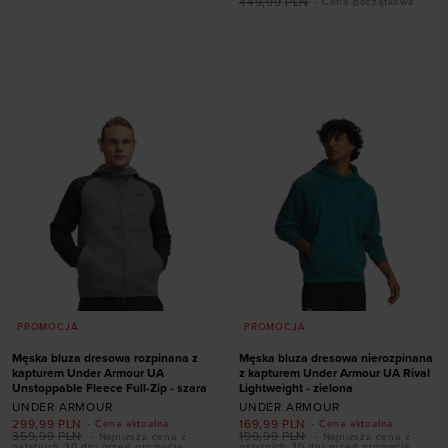
449,99
PLN
- Cena początkowa
Dodaj produkt w
Dodaj produkt w
rozmiarze
rozmiarze
S
M
L
XL
XXL
S
M
L
XL
XXL
PROMOCJA
PROMOCJA
Męska bluza dresowa rozpinana z
Męska bluza dresowa nierozpinana
kapturem Under Armour UA
z kapturem Under Armour UA Rival
Unstoppable Fleece Full-Zip - szara
Lightweight - zielona
UNDER ARMOUR
UNDER ARMOUR
299,99
PLN
169,99
PLN
- Cena aktualna
- Cena aktualna
359,99
PLN
199,99
PLN
- Najniższa cena z
- Najniższa cena z
ostatnich 30 dni przed promocją
ostatnich 30 dni przed promocją