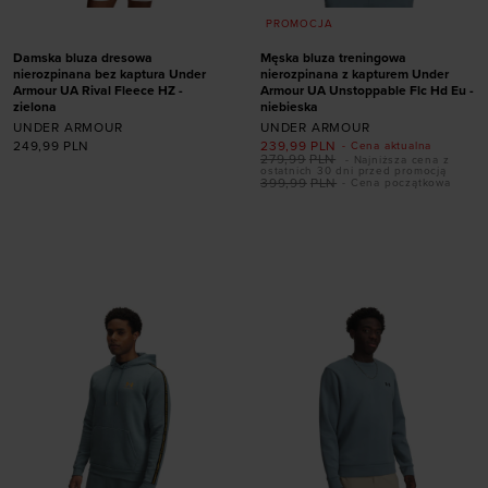
PROMOCJA
Damska bluza dresowa
Męska bluza treningowa
nierozpinana bez kaptura Under
nierozpinana z kapturem Under
Armour UA Rival Fleece HZ -
Armour UA Unstoppable Flc Hd Eu -
zielona
niebieska
UNDER ARMOUR
UNDER ARMOUR
249,99
PLN
239,99
PLN
- Cena aktualna
279,99
PLN
- Najniższa cena z
ostatnich 30 dni przed promocją
399,99
PLN
- Cena początkowa
Dodaj produkt w
Dodaj produkt w
rozmiarze
rozmiarze
L
S
M
L
XL
XXL