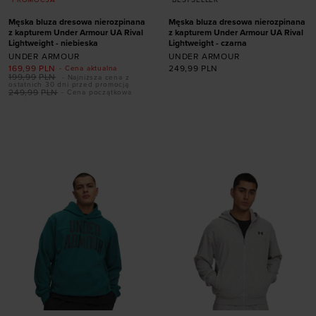
Męska bluza dresowa nierozpinana
Męska bluza dresowa nierozpinana
z kapturem Under Armour UA Rival
z kapturem Under Armour UA Rival
Lightweight - niebieska
Lightweight - czarna
UNDER ARMOUR
UNDER ARMOUR
169,99
PLN
249,99
PLN
- Cena aktualna
199,99
PLN
- Najniższa cena z
ostatnich 30 dni przed promocją
249,99
PLN
- Cena początkowa
Dodaj produkt w
Dodaj produkt w
rozmiarze
rozmiarze
S
M
L
XL
XXL
S
M
L
XL
XXL