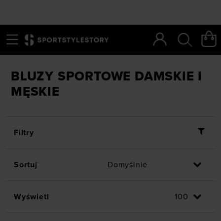
Menu
Szukaj
SportStyleStory
/
Dyscypliny
/
🚶 Sportstyle
/
Bluzy
BLUZY SPORTOWE DAMSKIE I
MĘSKIE
Filtry
Sortuj
Wyświetl