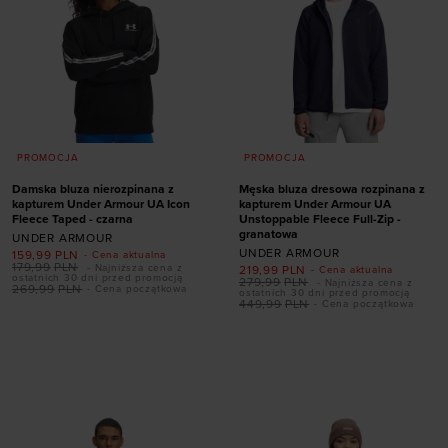
PROMOCJA
PROMOCJA
Damska bluza nierozpinana z
Męska bluza dresowa rozpinana z
kapturem Under Armour UA Icon
kapturem Under Armour UA
Fleece Taped - czarna
Unstoppable Fleece Full-Zip -
granatowa
UNDER ARMOUR
UNDER ARMOUR
159,99
PLN
- Cena aktualna
179,99
PLN
- Najniższa cena z
219,99
PLN
- Cena aktualna
ostatnich 30 dni przed promocją
279,99
PLN
- Najniższa cena z
269,99
PLN
- Cena początkowa
ostatnich 30 dni przed promocją
449,99
PLN
- Cena początkowa
Dodaj produkt w
Dodaj produkt w
rozmiarze
rozmiarze
XS
S
XXL