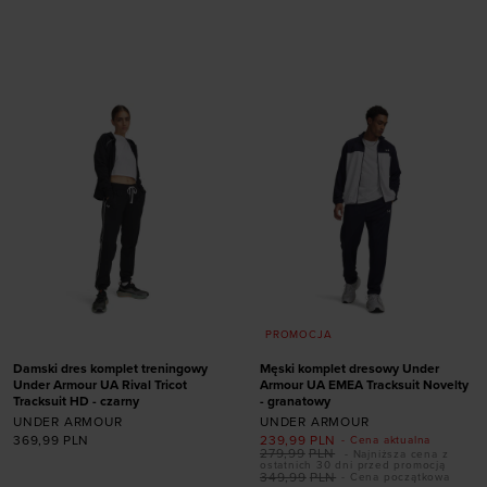
rozmiarze
rozmiarze
S
M
L
XL
XXL
M
PROMOCJA
Damski dres komplet treningowy
Męski komplet dresowy Under
Under Armour UA Rival Tricot
Armour UA EMEA Tracksuit Novelty
Tracksuit HD - czarny
- granatowy
UNDER ARMOUR
UNDER ARMOUR
369,99
PLN
239,99
PLN
- Cena aktualna
279,99
PLN
- Najniższa cena z
ostatnich 30 dni przed promocją
349,99
PLN
- Cena początkowa