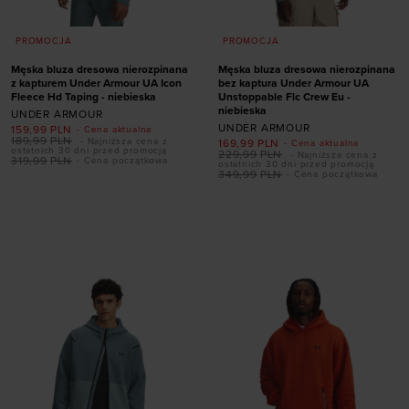
PROMOCJA
PROMOCJA
Męska bluza dresowa nierozpinana
Męska bluza dresowa nierozpinana
z kapturem Under Armour UA Icon
bez kaptura Under Armour UA
Fleece Hd Taping - niebieska
Unstoppable Flc Crew Eu -
niebieska
UNDER ARMOUR
UNDER ARMOUR
159,99
PLN
- Cena aktualna
189,99
PLN
- Najniższa cena z
169,99
PLN
- Cena aktualna
ostatnich 30 dni przed promocją
229,99
PLN
- Najniższa cena z
319,99
PLN
- Cena początkowa
ostatnich 30 dni przed promocją
349,99
PLN
- Cena początkowa
Dodaj produkt w
Dodaj produkt w
rozmiarze
rozmiarze
S
L
XL
XXL
S
M
L
XL
XXL