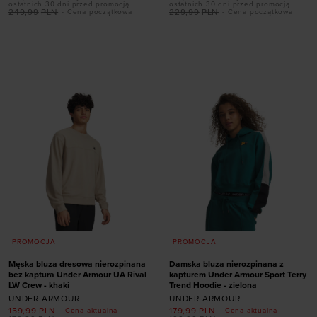
ostatnich 30 dni przed promocją
ostatnich 30 dni przed promocją
249,99
PLN
229,99
PLN
- Cena początkowa
- Cena początkowa
Dodaj produkt w
Dodaj produkt w
rozmiarze
rozmiarze
S
M
L
XL
XXL
L
PROMOCJA
PROMOCJA
Męska bluza dresowa nierozpinana
Damska bluza nierozpinana z
bez kaptura Under Armour UA Rival
kapturem Under Armour Sport Terry
LW Crew - khaki
Trend Hoodie - zielona
UNDER ARMOUR
UNDER ARMOUR
159,99
PLN
179,99
PLN
- Cena aktualna
- Cena aktualna