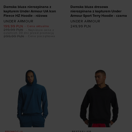
Damska bluza nierozpinana z
Damska bluza dresowa
kapturem Under Armour UA Icon
nierozpinana z kapturem Under
Fleece HZ Hoodie - różowa
Armour Sport Terry Hoodie - czarna
UNDER ARMOUR
UNDER ARMOUR
199,99
PLN
249,99
PLN
- Cena aktualna
219,99
PLN
- Najniższa cena z
ostatnich 30 dni przed promocją
299,99
PLN
- Cena początkowa
Dodaj produkt w
Dodaj produkt w
rozmiarze
rozmiarze
XS
S
M
L
XL
XS
S
M
L
XL
PROMOCJA
BESTSELLER