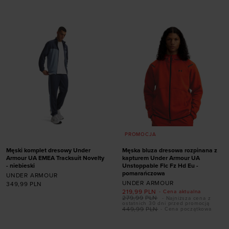
PROMOCJA
Męski komplet dresowy Under
Męska bluza dresowa rozpinana z
Armour UA EMEA Tracksuit Novelty
kapturem Under Armour UA
- niebieski
Unstoppable Flc Fz Hd Eu -
pomarańczowa
UNDER ARMOUR
UNDER ARMOUR
349,99
PLN
219,99
PLN
- Cena aktualna
279,99
PLN
- Najniższa cena z
ostatnich 30 dni przed promocją
449,99
PLN
- Cena początkowa
Dodaj produkt w
Dodaj produkt w
rozmiarze
rozmiarze