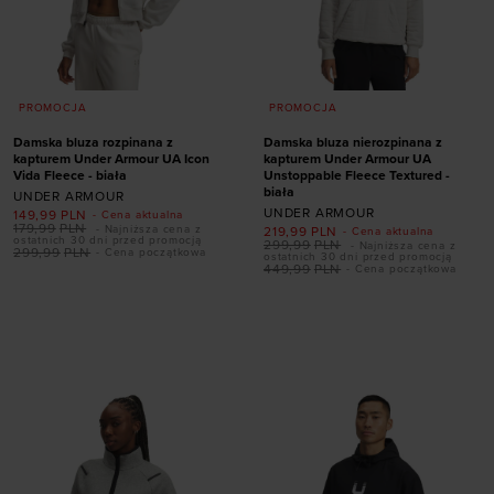
PROMOCJA
PROMOCJA
Damska bluza rozpinana z
Damska bluza nierozpinana z
kapturem Under Armour UA Icon
kapturem Under Armour UA
Vida Fleece - biała
Unstoppable Fleece Textured -
biała
UNDER ARMOUR
UNDER ARMOUR
149,99
PLN
- Cena aktualna
179,99
PLN
- Najniższa cena z
219,99
PLN
- Cena aktualna
ostatnich 30 dni przed promocją
299,99
PLN
- Najniższa cena z
299,99
PLN
- Cena początkowa
ostatnich 30 dni przed promocją
449,99
PLN
- Cena początkowa
Dodaj produkt w
Dodaj produkt w
rozmiarze
rozmiarze
S
XS
S
M
L
XL