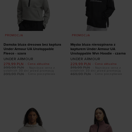
PROMOCJA
PROMOCJA
Damska bluza dresowa bez kaptura
Męska bluza nierozpinana z
Under Armour UA Unstoppable
kapturem Under Armour UA
Fleece - szara
Unstoppable Wvn Hoodie - czarna
UNDER ARMOUR
UNDER ARMOUR
279,99
PLN
229,99
PLN
- Cena aktualna
- Cena aktualna
399,99
PLN
319,99
PLN
- Najniższa cena z
- Najniższa cena z
ostatnich 30 dni przed promocją
ostatnich 30 dni przed promocją
399,99
PLN
469,99
PLN
- Cena początkowa
- Cena początkowa
Dodaj produkt w
Dodaj produkt w
rozmiarze
rozmiarze
XS
S
M
L
XL
S
M
L
XL