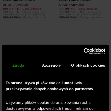
Fleece Hoodie - zielona
Fleece Hoodie - zielona
UNDER ARMOUR
UNDER ARMOUR
189,99
PLN
159,99
PLN
- Cena aktualna
- Cena aktualna
219,99
PLN
199,99
PLN
- Najniższa cena z
- Najniższa cena z
ostatnich 30 dni przed promocją
ostatnich 30 dni przed promocją
279,99
PLN
279,99
PLN
- Cena początkowa
- Cena początkowa
Dodaj produkt w
Dodaj produkt w
rozmiarze
rozmiarze
M
L
S
Zgoda
Szczegóły
O plikach cookies
Ta strona używa plików cookie i umożliwia
przekazywanie danych osobowych do partnerów
PROMOCJA
Używamy plików cookie do analizowania ruchu,
Damska bluza dresowa
Męska bluza nierozpinana z
dostosowywania odpowiednich treści i reklam do
nierozpinana z kapturem Under
kapturem Under Armour UA Rival