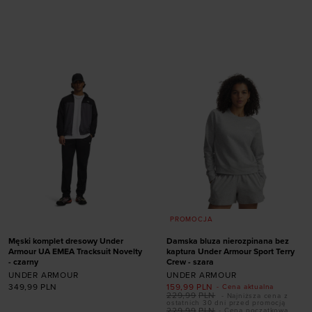
Dodaj produkt w
Dodaj produkt w
rozmiarze
rozmiarze
XS
S
M
L
XL
S
PROMOCJA
Męski komplet dresowy Under
Damska bluza nierozpinana bez
Armour UA EMEA Tracksuit Novelty
kaptura Under Armour Sport Terry
- czarny
Crew - szara
UNDER ARMOUR
UNDER ARMOUR
349,99
PLN
159,99
PLN
- Cena aktualna
229,99
PLN
- Najniższa cena z
ostatnich 30 dni przed promocją
229,99
PLN
- Cena początkowa