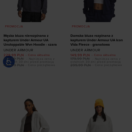
PROMOCJA
PROMOCJA
Męska bluza nierozpinana z
Damska bluza rozpinana z
kapturem Under Armour UA
kapturem Under Armour UA Icon
Unstoppable Wvn Hoodie - szara
Vida Fleece - granatowa
UNDER ARMOUR
UNDER ARMOUR
229,99
PLN
149,99
PLN
- Cena aktualna
- Cena aktualna
279,99
PLN
179,99
PLN
- Najniższa cena z
- Najniższa cena z
ostatnich 30 dni przed promocją
ostatnich 30 dni przed promocją
469,99
PLN
299,99
PLN
- Cena początkowa
- Cena początkowa
Dodaj produkt w
Dodaj produkt w
rozmiarze
rozmiarze
S
M
L
XL
XXL
XS
S