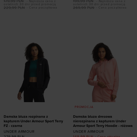
179,99
PLN
199,99
PLN
- Najniższa cena z
- Najniższa cena z
ostatnich 30 dni przed promocją
ostatnich 30 dni przed promocją
Dodaj produkt w
229,99
PLN
269,99
PLN
- Cena początkowa
- Cena początkowa
rozmiarze
Dodaj produkt w
rozmiarze
XS
S
M
L
XL
XXL
3XL
XS
S
M
L
XL
PROMOCJA
Damska bluza rozpinana z
Damska bluza dresowa
kapturem Under Armour Sport Terry
nierozpinana z kapturem Under
FZ - czarna
Armour Sport Terry Hoodie - różowa
UNDER ARMOUR
UNDER ARMOUR
279,99
PLN
149,99
PLN
- Cena aktualna