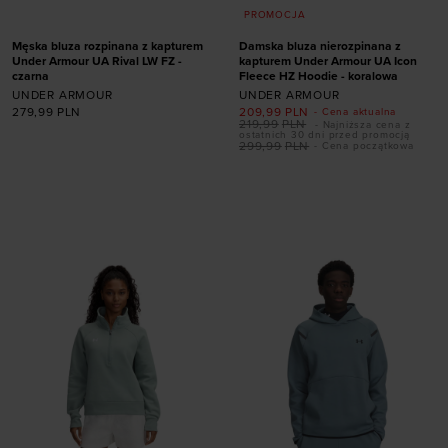
PROMOCJA
Męska bluza rozpinana z kapturem
Damska bluza nierozpinana z
Under Armour UA Rival LW FZ -
kapturem Under Armour UA Icon
czarna
Fleece HZ Hoodie - koralowa
UNDER ARMOUR
UNDER ARMOUR
279,99
PLN
209,99
PLN
- Cena aktualna
219,99
PLN
- Najniższa cena z
ostatnich 30 dni przed promocją
Dodaj produkt w
299,99
PLN
- Cena początkowa
rozmiarze
Dodaj produkt w
rozmiarze
XS
S
M
L
XL
XXL
XS
S
M
L
XL