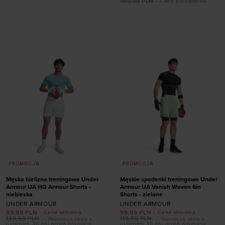
169,99
PLN
- Cena początkowa
Dodaj produkt w
Dodaj produkt w
rozmiarze
rozmiarze
S
M
L
XL
XXL
S
M
L
XL
PROMOCJA
PROMOCJA
Męska bielizna treningowa Under
Męskie spodenki treningowe Under
Armour UA HG Armour Shorts -
Armour UA Vanish Woven 6in
niebieska
Shorts - zielone
UNDER ARMOUR
UNDER ARMOUR
99,99
PLN
99,99
PLN
- Cena aktualna
- Cena aktualna
139,99
PLN
119,99
PLN
- Najniższa cena z
- Najniższa cena z
ostatnich 30 dni przed promocją
ostatnich 30 dni przed promocją