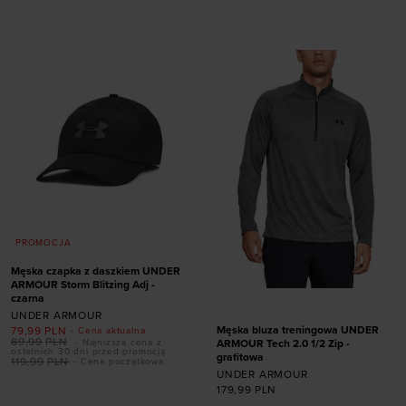
Dodaj produkt w
Dodaj produkt w
rozmiarze
rozmiarze
ONE SIZE
L
XL
PROMOCJA
Męska czapka z daszkiem UNDER
ARMOUR Storm Blitzing Adj -
czarna
UNDER ARMOUR
Męska bluza treningowa UNDER
79,99
PLN
- Cena aktualna
89,99
PLN
- Najniższa cena z
ARMOUR Tech 2.0 1/2 Zip -
ostatnich 30 dni przed promocją
grafitowa
119,99
PLN
- Cena początkowa
UNDER ARMOUR
Dodaj produkt w
179,99
PLN
rozmiarze