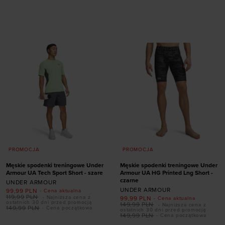
rozmiarze
rozmiarze
40,5
41
42
42,5
41
42
42,5
43
43
44
44,5
45
44
44,5
45
45,5
45,5
46
47
47,5
46
47
47,5
PROMOCJA
PROMOCJA
Męskie spodenki treningowe Under
Męskie spodenki treningowe Under
Armour UA Tech Sport Short - szare
Armour UA HG Printed Lng Short -
czarne
UNDER ARMOUR
UNDER ARMOUR
99,99
PLN
- Cena aktualna
119,99
PLN
- Najniższa cena z
99,99
PLN
- Cena aktualna
ostatnich 30 dni przed promocją
149,99
PLN
- Najniższa cena z
149,99
PLN
- Cena początkowa
ostatnich 30 dni przed promocją
149,99
PLN
- Cena początkowa