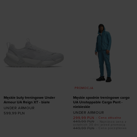
rozmiarze
rozmiarze
S
M
XL
XXL
S
M
L
XL
XXL
PROMOCJA
Męskie buty treningowe Under
Męskie spodnie treningowe cargo
Armour UA Reign XT - białe
UA Unstoppable Cargo Pant -
niebieskie
UNDER ARMOUR
UNDER ARMOUR
599,99
PLN
299,99
PLN
- Cena aktualna
Dodaj produkt w
449,99
PLN
- Najniższa cena z
ostatnich 30 dni przed promocją
rozmiarze
449,99
PLN
- Cena początkowa
Dodaj produkt w