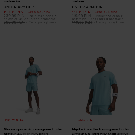
niebieskie
zielone
UNDER ARMOUR
UNDER ARMOUR
199,99
PLN
99,99
PLN
- Cena aktualna
- Cena aktualna
239,99
PLN
119,99
PLN
- Najniższa cena z
- Najniższa cena z
ostatnich 30 dni przed promocją
ostatnich 30 dni przed promocją
Dodaj produkt w
299,99
PLN
149,99
PLN
- Cena początkowa
- Cena początkowa
Dodaj produkt w
rozmiarze
rozmiarze
XS
S
M
L
XL
S
M
L
XL
XXL
XXL
PROMOCJA
PROMOCJA
Męskie spodenki treningowe Under
Męska koszulka treningowa Under
Armour UA Tech Play Short -
Armour UA Tech Play Short Sleeve -