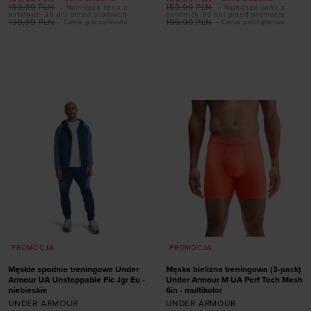
159,99
PLN
159,99
PLN
- Najniższa cena z
- Najniższa cena z
ostatnich 30 dni przed promocją
ostatnich 30 dni przed promocją
199,99
PLN
199,99
PLN
- Cena początkowa
- Cena początkowa
Dodaj produkt w
Dodaj produkt w
rozmiarze
rozmiarze
S
2XL
3XL
S
3XL
PROMOCJA
PROMOCJA
Męskie spodnie treningowe Under
Męska bielizna treningowa (3-pack)
Armour UA Unstoppable Flc Jgr Eu -
Under Armour M UA Perf Tech Mesh
niebieskie
6in - multikolor
UNDER ARMOUR
UNDER ARMOUR