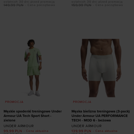
ostatnich 30 dni przed promocją
ostatnich 30 dni przed promocją
149,99
PLN
159,99
PLN
- Cena początkowa
- Cena początkowa
Dodaj produkt w
Dodaj produkt w
rozmiarze
rozmiarze
S
XXL
S
M
L
XL
XXL
PROMOCJA
PROMOCJA
Męskie spodenki treningowe Under
Męska bielizna treningowa (3-pack)
Armour UA Tech Sport Short -
Under Armour UA PERFORMANCE
zielone
TECH - MOD 6 - beżowa
UNDER ARMOUR
UNDER ARMOUR
99,99
PLN
139,99
PLN
- Cena aktualna
- Cena aktualna