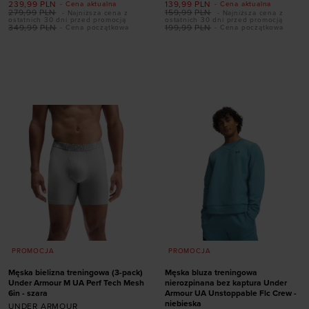
239,99
PLN
139,99
PLN
- Cena aktualna
- Cena aktualna
279,99
PLN
159,99
PLN
- Najniższa cena z
- Najniższa cena z
ostatnich 30 dni przed promocją
ostatnich 30 dni przed promocją
349,99
PLN
199,99
PLN
- Cena początkowa
- Cena początkowa
Dodaj produkt w
Dodaj produkt w
rozmiarze
rozmiarze
S
M
L
XL
XXL
S
M
L
2XL
3XL
PROMOCJA
PROMOCJA
Męska bielizna treningowa (3-pack)
Męska bluza treningowa
Under Armour M UA Perf Tech Mesh
nierozpinana bez kaptura Under
6in - szara
Armour UA Unstoppable Flc Crew -
niebieska
UNDER ARMOUR