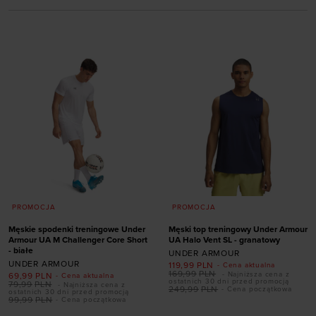
PROMOCJA
PROMOCJA
Męskie spodenki treningowe Under
Męski top treningowy Under Armour
Armour UA M Challenger Core Short
UA Halo Vent SL - granatowy
- białe
UNDER ARMOUR
UNDER ARMOUR
119,99
PLN
- Cena aktualna
169,99
PLN
- Najniższa cena z
69,99
PLN
- Cena aktualna
ostatnich 30 dni przed promocją
79,99
PLN
- Najniższa cena z
249,99
PLN
- Cena początkowa
ostatnich 30 dni przed promocją
99,99
PLN
- Cena początkowa