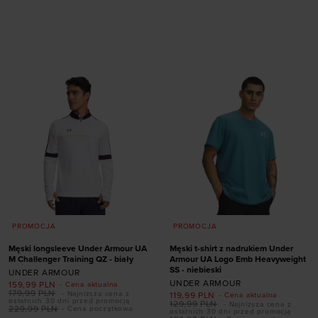
Dodaj produkt w
Dodaj produkt w
rozmiarze
rozmiarze
S
M
L
XL
XXL
S
M
L
XL
XXL
PROMOCJA
PROMOCJA
Męski longsleeve Under Armour UA
Męski t-shirt z nadrukiem Under
M Challenger Training QZ - biały
Armour UA Logo Emb Heavyweight
SS - niebieski
UNDER ARMOUR
UNDER ARMOUR
159,99
PLN
- Cena aktualna
179,99
PLN
- Najniższa cena z
119,99
PLN
- Cena aktualna
ostatnich 30 dni przed promocją
129,99
PLN
- Najniższa cena z
229,99
PLN
- Cena początkowa
ostatnich 30 dni przed promocją