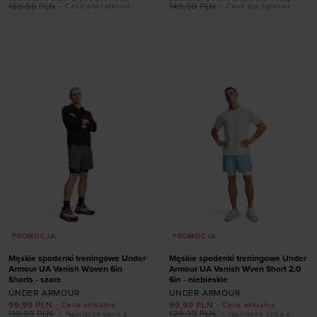
139,99
PLN
149,99
PLN
- Cena początkowa
- Cena początkowa
Dodaj produkt w
Dodaj produkt w
rozmiarze
rozmiarze
S
M
L
XL
S
M
L
XL
XXL
PROMOCJA
PROMOCJA
Męskie spodenki treningowe Under
Męskie spodenki treningowe Under
Armour UA Vanish Woven 6in
Armour UA Vanish Wven Short 2.0
Shorts - szare
6in - niebieskie
UNDER ARMOUR
UNDER ARMOUR
99,99
PLN
99,99
PLN
- Cena aktualna
- Cena aktualna
119,99
PLN
129,99
PLN
- Najniższa cena z
- Najniższa cena z