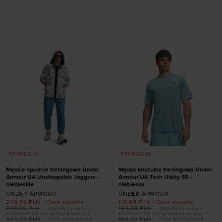
Dodaj produkt w
Dodaj produkt w
rozmiarze
rozmiarze
S
M
L
XL
XXL
S
M
L
XL
XXL
PROMOCJA
PROMOCJA
Męskie spodnie treningowe Under
Męska koszulka treningowa Under
Armour UA Unstoppable Joggers -
Armour UA Tech Utility SS -
niebieskie
niebieska
UNDER ARMOUR
UNDER ARMOUR
239,99
PLN
119,99
PLN
- Cena aktualna
- Cena aktualna
279,99
PLN
129,99
PLN
- Najniższa cena z
- Najniższa cena z
ostatnich 30 dni przed promocją
ostatnich 30 dni przed promocją
349,99
PLN
169,99
PLN
- Cena początkowa
- Cena początkowa