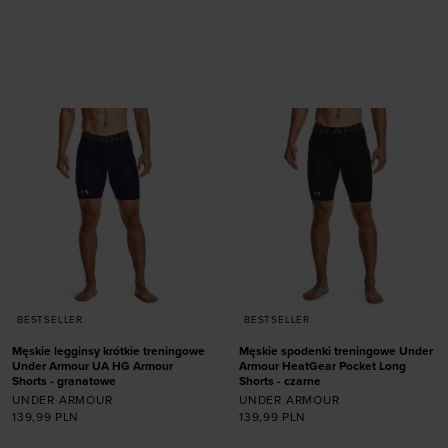
Dodaj produkt w
Dodaj produkt w
rozmiarze
rozmiarze
M/L
S
M
L
XL
XXL
BESTSELLER
BESTSELLER
Męskie legginsy krótkie treningowe
Męskie spodenki treningowe Under
Under Armour UA HG Armour
Armour HeatGear Pocket Long
Shorts - granatowe
Shorts - czarne
UNDER ARMOUR
UNDER ARMOUR
139,99
PLN
139,99
PLN