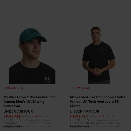
Dodaj produkt w
Dodaj produkt w
rozmiarze
rozmiarze
S
M
L
XL
XXL
S
XXL
PROMOCJA
PROMOCJA
Męska czapka z daszkiem Under
Męska koszulka treningowa Under
Armour Men's UA Blitzing -
Armour UA Tech Vent Jcqrd SS -
turkusowa
czarna
UNDER ARMOUR
UNDER ARMOUR
69,99
PLN
119,99
PLN
- Cena aktualna
- Cena aktualna
79,99
PLN
129,99
PLN
- Najniższa cena z
- Najniższa cena z
ostatnich 30 dni przed promocją
ostatnich 30 dni przed promocją
99,99
PLN
169,99
PLN
- Cena początkowa
- Cena początkowa