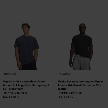
ONE SIZE
Dodaj produkt w
rozmiarze
XL
NOWOŚĆ
NOWOŚĆ
Męski t-shirt z nadrukiem Under
Męska koszulka treningowa Under
Armour UA Logo Emb Heavyweight
Armour UA Vanish Seamless SS -
SS - granatowy
czarna
UNDER ARMOUR
UNDER ARMOUR
169,99
PLN
189,99
PLN