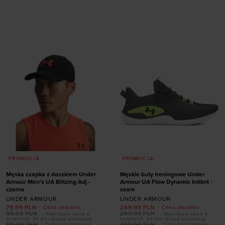
Dodaj produkt w
41
42
42,5
43
rozmiarze
44
44,5
45
45,5
46
47
47,5
S
M
L
XL
PROMOCJA
PROMOCJA
Męska czapka z daszkiem Under
Męskie buty treningowe Under
Armour Men's UA Blitzing Adj -
Armour UA Flow Dynamic Intlknt -
czarna
szare
UNDER ARMOUR
UNDER ARMOUR
79,99
PLN
249,99
PLN
- Cena aktualna
- Cena aktualna
99,99
PLN
269,99
PLN
- Najniższa cena z
- Najniższa cena z
ostatnich 30 dni przed promocją
ostatnich 30 dni przed promocją
Dodaj produkt w
119,99
PLN
499,99
PLN
- Cena początkowa
- Cena początkowa