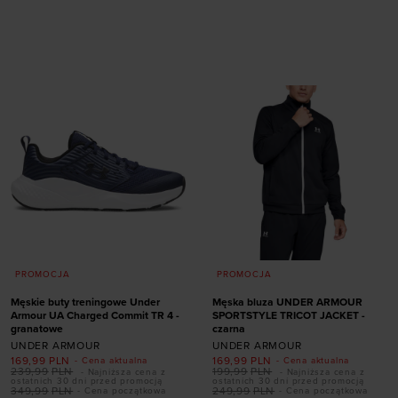
Dodaj produkt w
Dodaj produkt w
rozmiarze
rozmiarze
S/M
M/L
XL/XXL
S
PROMOCJA
PROMOCJA
Męskie buty treningowe Under
Męska bluza UNDER ARMOUR
Armour UA Charged Commit TR 4 -
SPORTSTYLE TRICOT JACKET -
granatowe
czarna
UNDER ARMOUR
UNDER ARMOUR
169,99
PLN
169,99
PLN
- Cena aktualna
- Cena aktualna
Dodaj produkt w
239,99
PLN
199,99
PLN
- Najniższa cena z
- Najniższa cena z
ostatnich 30 dni przed promocją
ostatnich 30 dni przed promocją
rozmiarze
349,99
PLN
249,99
PLN
- Cena początkowa
- Cena początkowa