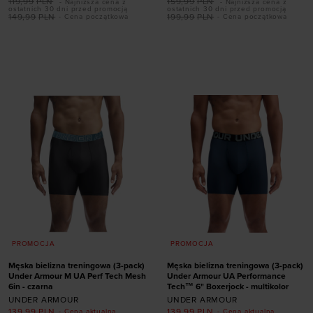
119,99
PLN
159,99
PLN
- Najniższa cena z
- Najniższa cena z
ostatnich 30 dni przed promocją
ostatnich 30 dni przed promocją
149,99
PLN
199,99
PLN
- Cena początkowa
- Cena początkowa
Dodaj produkt w
Dodaj produkt w
rozmiarze
rozmiarze
S
M
L
XL
XXL
S
2XL
3XL
PROMOCJA
PROMOCJA
Męska bielizna treningowa (3-pack)
Męska bielizna treningowa (3-pack)
Under Armour M UA Perf Tech Mesh
Under Armour UA Performance
6in - czarna
Tech™ 6" Boxerjock - multikolor
UNDER ARMOUR
UNDER ARMOUR
139,99
PLN
139,99
PLN
- Cena aktualna
- Cena aktualna