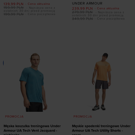
UNDER ARMOUR
139,99
PLN
- Cena aktualna
159,99
PLN
- Najniższa cena z
239,99
PLN
- Cena aktualna
ostatnich 30 dni przed promocją
279,99
PLN
- Najniższa cena z
Dodaj produkt w
199,99
PLN
- Cena początkowa
ostatnich 30 dni przed promocją
349,99
PLN
- Cena początkowa
rozmiarze
Dodaj produkt w
rozmiarze
S
M
L
XL
2XL
3XL
S
M
L
XL
XXL
PROMOCJA
PROMOCJA
Męska koszulka treningowa Under
Męskie spodenki treningowe Under
Armour UA Tech Vent Jacquard -
Armour UA Tech Utility Shorts -
niebieska
szare