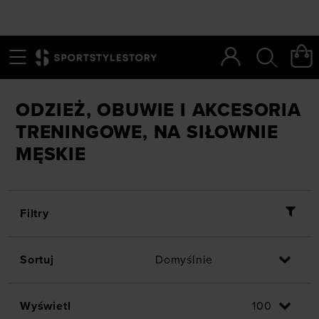
Menu
Szukaj
SportStyleStory
/
Mężczyźni
/
Dyscypliny
/
Trening
ODZIEŻ, OBUWIE I AKCESORIA
TRENINGOWE, NA SIŁOWNIE
MĘSKIE
Filtry
Sortuj
Wyświetl