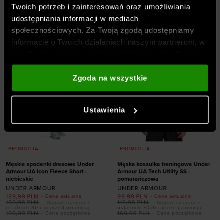
Dodaj produkt w
Dodaj produkt w
Twoich potrzeb i zainteresowań oraz umożliwiania
rozmiarze
rozmiarze
udostępniania informacji w mediach
S
M
L
XL
XXL
S
M
L
XL
XXL
społecznościowych. Za Twoją zgodą udostępniamy
informacje o Twoich działaniach naszym partnerom, w
tym Google, sieciom społecznościowym oraz firmom
zajmującym się reklamą i analityką internetową. Nasi
partnerzy mogą łączyć te informacje z innymi, które
Zgoda na wszystkie
podajesz poza tą stroną internetową, a także z
danymi, które uzyskują w wyniku korzystania przez
Ustawienia
Ciebie z ich usług. Za Twoją zgodą możemy również
przekazywać do naszych partnerów Twoje dane
osobowe w celu kierowania dopasowanych reklam
internetowych i usprawniania sposobu ich
PROMOCJA
PROMOCJA
wyświetlania, przeprowadzania badań analitycznych,
Męskie spodenki dresowe Under
Męska koszulka treningowa Under
dopasowywania treści oraz udoskonalania rozwiązań
Armour UA Icon Fleece Short -
Armour UA Tech Utility SS -
niebieskie
pomarańczowa
oferowanych przez naszych partnerów (np. sieci
UNDER ARMOUR
UNDER ARMOUR
społecznościowych). Szczegółowe informacje
139,99
PLN
99,99
PLN
- Cena aktualna
- Cena aktualna
159,99
PLN
119,99
PLN
- Najniższa cena z
- Najniższa cena z
znajdziesz w naszej
Polityce prywatności
oraz sekcji
ostatnich 30 dni przed promocją
ostatnich 30 dni przed promocją
199,99
PLN
169,99
PLN
- Cena początkowa
- Cena początkowa
„Szczegóły”