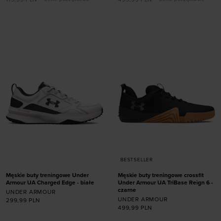
Dodaj produkt w
rozmiarze
rozmiarze
41
44
44,5
45
ONE SIZE
45,5
46
47
BESTSELLER
Męskie buty treningowe Under
Męskie buty treningowe crossfit
Armour UA Charged Edge - białe
Under Armour UA TriBase Reign 6 -
czarne
UNDER ARMOUR
UNDER ARMOUR
299,99
PLN
499,99
PLN
Dodaj produkt w
Dodaj produkt w