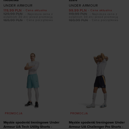
UNDER ARMOUR
UNDER ARMOUR
119,99
PLN
99,99
PLN
- Cena aktualna
- Cena aktualna
129,99
PLN
119,99
PLN
- Najniższa cena z
- Najniższa cena z
ostatnich 30 dni przed promocją
ostatnich 30 dni przed promocją
Dodaj produkt w
169,99
PLN
169,99
PLN
- Cena początkowa
- Cena początkowa
Dodaj produkt w
rozmiarze
rozmiarze
XS
S
M
L
XL
S
M
L
XL
XXL
XXL
PROMOCJA
PROMOCJA
Męskie spodenki treningowe Under
Męskie spodenki treningowe Under
Armour UA Tech Utility Shorts -
Armour UA Challenger Pro Shorts -