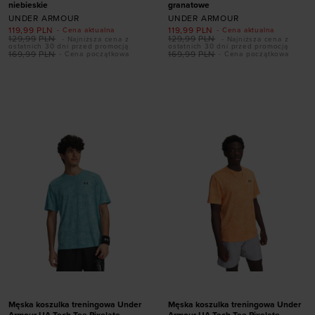
niebieskie
granatowe
UNDER ARMOUR
UNDER ARMOUR
119,99
PLN
119,99
PLN
- Cena aktualna
- Cena aktualna
129,99
PLN
129,99
PLN
- Najniższa cena z
- Najniższa cena z
ostatnich 30 dni przed promocją
ostatnich 30 dni przed promocją
169,99
PLN
169,99
PLN
- Cena początkowa
- Cena początkowa
Dodaj produkt w
Dodaj produkt w
rozmiarze
rozmiarze
S
M
L
XL
XXL
S
M
L
XL
XXL
Męska koszulka treningowa Under
Męska koszulka treningowa Under
Armour UA Tech Tee Pixelate -
Armour UA Tech Tee Pixelate -