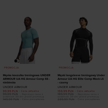
Dodaj produkt w
Dodaj produkt w
rozmiarze
rozmiarze
S
M
L
XL
XXL
S
M
L
XL
XXL
PROMOCJA
PROMOCJA
Męska koszulka treningowa UNDER
Męski longsleeve treningowy Under
ARMOUR UA HG Armour Comp SS -
Armour UA HG Elite Comp Mock LS
niebieska
- czarny
UNDER ARMOUR
UNDER ARMOUR
99,99
PLN
159,99
PLN
- Cena aktualna
- Cena aktualna
99,99
PLN
189,99
PLN
- Najniższa cena z
- Najniższa cena z
ostatnich 30 dni przed promocją
ostatnich 30 dni przed promocją
149,99
PLN
239,99
PLN
- Cena początkowa
- Cena początkowa
Dodaj produkt w
Dodaj produkt w