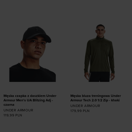
Dodaj produkt w
Dodaj produkt w
rozmiarze
rozmiarze
S
M
S
M
XL
XXL
Męska czapka z daszkiem Under
Męska bluza treningowa Under
Armour Men's UA Blitzing Adj -
Armour Tech 2.0 1/2 Zip - khaki
czarna
UNDER ARMOUR
UNDER ARMOUR
179,99
PLN
119,99
PLN