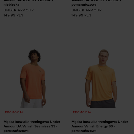
niebieska
pomarańczowa
UNDER ARMOUR
UNDER ARMOUR
149,99
PLN
149,99
PLN
Dodaj produkt w
Dodaj produkt w
rozmiarze
rozmiarze
S
XXL
XXL
PROMOCJA
PROMOCJA
Męska koszulka treningowa Under
Męska koszulka treningowa Under
Armour UA Vanish Seamless SS -
Armour Vanish Energy SS -
pomarańczowa
pomarańczowa