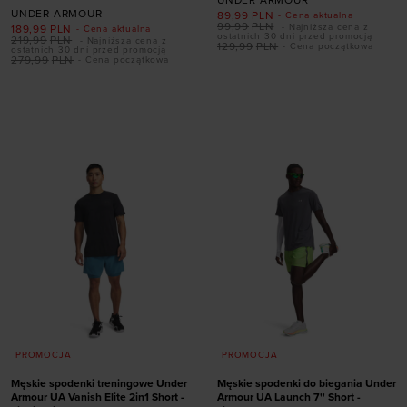
UNDER ARMOUR
UNDER ARMOUR
89,99
PLN
- Cena aktualna
99,99
PLN
- Najniższa cena z
189,99
PLN
- Cena aktualna
ostatnich 30 dni przed promocją
219,99
PLN
- Najniższa cena z
129,99
PLN
- Cena początkowa
ostatnich 30 dni przed promocją
279,99
PLN
- Cena początkowa
Dodaj produkt w
Dodaj produkt w
rozmiarze
rozmiarze
S
M
L
XL
XXL
S
M
L
XL
XXL
PROMOCJA
PROMOCJA
Męskie spodenki treningowe Under
Męskie spodenki do biegania Under
Armour UA Vanish Elite 2in1 Short -
Armour UA Launch 7'' Short -