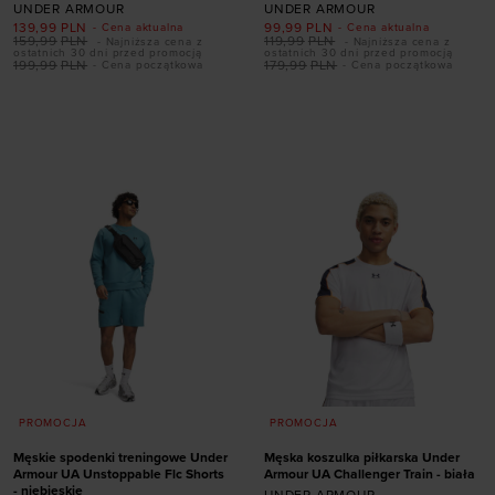
UNDER ARMOUR
UNDER ARMOUR
139,99
PLN
99,99
PLN
- Cena aktualna
- Cena aktualna
159,99
PLN
119,99
PLN
- Najniższa cena z
- Najniższa cena z
ostatnich 30 dni przed promocją
ostatnich 30 dni przed promocją
Dodaj produkt w
199,99
PLN
179,99
PLN
- Cena początkowa
- Cena początkowa
Dodaj produkt w
rozmiarze
rozmiarze
S
M
L
XL
XXL
S
M
L
XL
XXL
3XL
PROMOCJA
PROMOCJA
Męskie spodenki treningowe Under
Męska koszulka piłkarska Under
Armour UA Unstoppable Flc Shorts
Armour UA Challenger Train - biała
- niebieskie