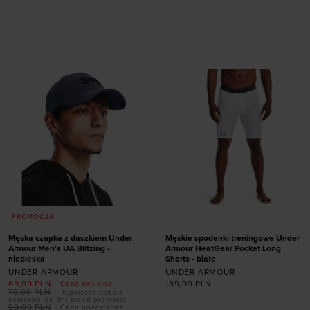
rozmiarze
rozmiarze
S
M
L
XL
XXL
S
M
L
XL
XXL
3XL
3XL
PROMOCJA
Męska czapka z daszkiem Under
Męskie spodenki treningowe Under
Armour Men's UA Blitzing -
Armour HeatGear Pocket Long
niebieska
Shorts - białe
UNDER ARMOUR
UNDER ARMOUR
69,99
PLN
139,99
PLN
- Cena aktualna
79,99
PLN
- Najniższa cena z
ostatnich 30 dni przed promocją
99,99
PLN
- Cena początkowa