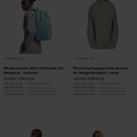
PROMOCJA
PROMOCJA
Plecak uniseks 26,5 l UA Hustle Lite
Plecak treningowy Under Armour
Backpack - niebieski
No Weigh Backpack - szary
UNDER ARMOUR
UNDER ARMOUR
89,99
PLN
299,99
PLN
- Cena aktualna
- Cena aktualna
99,99
PLN
349,99
PLN
- Najniższa cena z
- Najniższa cena z
ostatnich 30 dni przed promocją
ostatnich 30 dni przed promocją
159,99
PLN
499,99
PLN
- Cena początkowa
- Cena początkowa
Dodaj produkt w
Dodaj produkt w
rozmiarze
rozmiarze
ONE SIZE
ONE SIZE