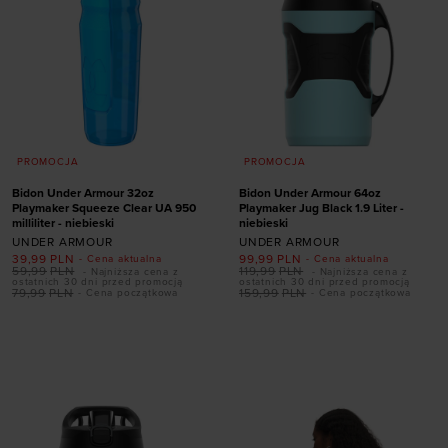
PROMOCJA
PROMOCJA
Bidon Under Armour 32oz
Bidon Under Armour 64oz
Playmaker Squeeze Clear UA 950
Playmaker Jug Black 1.9 Liter -
milliliter - niebieski
niebieski
UNDER ARMOUR
UNDER ARMOUR
39,99
PLN
99,99
PLN
- Cena aktualna
- Cena aktualna
59,99
PLN
119,99
PLN
- Najniższa cena z
- Najniższa cena z
ostatnich 30 dni przed promocją
ostatnich 30 dni przed promocją
79,99
PLN
159,99
PLN
- Cena początkowa
- Cena początkowa
Dodaj produkt w
Dodaj produkt w
rozmiarze
rozmiarze
ONE SIZE
ONE SIZE