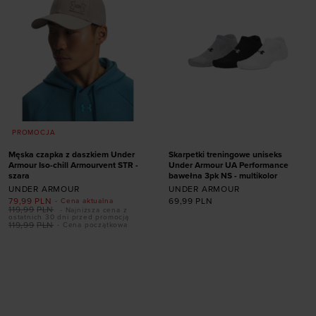
PROMOCJA
Męska czapka z daszkiem Under
Skarpetki treningowe uniseks
Armour Iso-chill Armourvent STR -
Under Armour UA Performance
szara
bawełna 3pk NS - multikolor
UNDER ARMOUR
UNDER ARMOUR
79,99
PLN
69,99
PLN
- Cena aktualna
119,99
PLN
- Najniższa cena z
ostatnich 30 dni przed promocją
Dodaj produkt w
Dodaj produkt w
119,99
PLN
- Cena początkowa
rozmiarze
rozmiarze
S/M
M/L
L/XL
31,5-36,5
36,5-42
XL/XXL
42-47,5