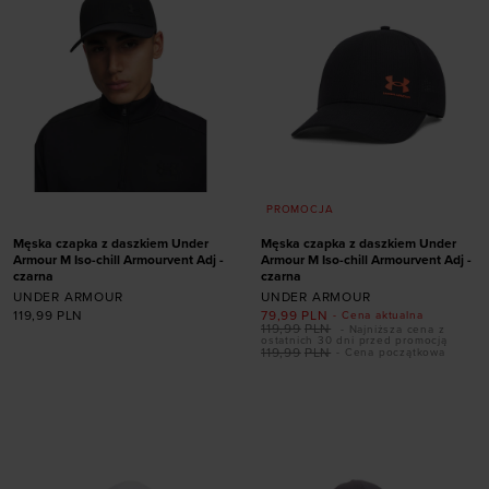
PROMOCJA
Męska czapka z daszkiem Under
Męska czapka z daszkiem Under
Armour M Iso-chill Armourvent Adj -
Armour M Iso-chill Armourvent Adj -
czarna
czarna
UNDER ARMOUR
UNDER ARMOUR
119,99
PLN
79,99
PLN
- Cena aktualna
119,99
PLN
- Najniższa cena z
ostatnich 30 dni przed promocją
119,99
PLN
- Cena początkowa
Dodaj produkt w
Dodaj produkt w
rozmiarze
rozmiarze
ONE SIZE
ONE SIZE