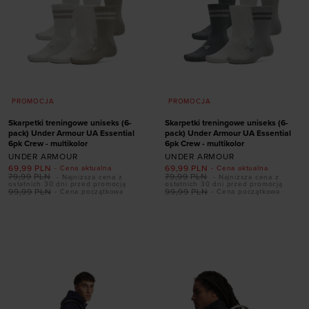
PROMOCJA
PROMOCJA
Skarpetki treningowe uniseks (6-
Skarpetki treningowe uniseks (6-
pack) Under Armour UA Essential
pack) Under Armour UA Essential
6pk Crew - multikolor
6pk Crew - multikolor
UNDER ARMOUR
UNDER ARMOUR
69,99
PLN
69,99
PLN
- Cena aktualna
- Cena aktualna
79,99
PLN
79,99
PLN
- Najniższa cena z
- Najniższa cena z
ostatnich 30 dni przed promocją
ostatnich 30 dni przed promocją
99,99
PLN
99,99
PLN
- Cena początkowa
- Cena początkowa
Dodaj produkt w
Dodaj produkt w
rozmiarze
rozmiarze
42-47,5
36,5-42
42-47,5