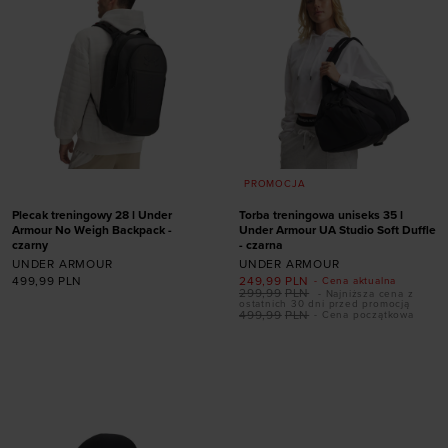
PROMOCJA
Plecak treningowy 28 l Under
Torba treningowa uniseks 35 l
Armour No Weigh Backpack -
Under Armour UA Studio Soft Duffle
czarny
- czarna
UNDER ARMOUR
UNDER ARMOUR
499,99
PLN
249,99
PLN
- Cena aktualna
299,99
PLN
- Najniższa cena z
ostatnich 30 dni przed promocją
499,99
PLN
- Cena początkowa
Dodaj produkt w
Dodaj produkt w
rozmiarze
rozmiarze
ONE SIZE
ONE SIZE