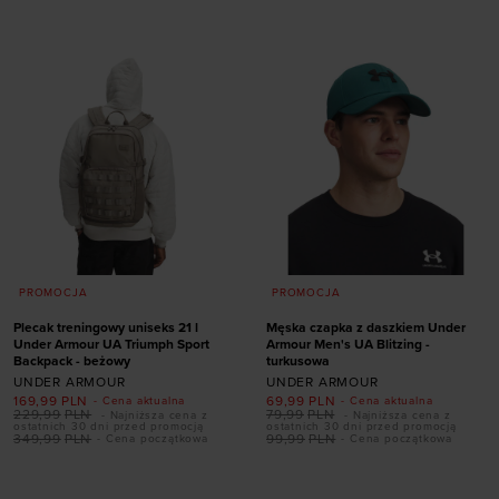
PROMOCJA
PROMOCJA
Plecak treningowy uniseks 21 l
Męska czapka z daszkiem Under
Under Armour UA Triumph Sport
Armour Men's UA Blitzing -
Backpack - beżowy
turkusowa
UNDER ARMOUR
UNDER ARMOUR
169,99
PLN
69,99
PLN
- Cena aktualna
- Cena aktualna
229,99
PLN
79,99
PLN
- Najniższa cena z
- Najniższa cena z
ostatnich 30 dni przed promocją
ostatnich 30 dni przed promocją
349,99
PLN
99,99
PLN
- Cena początkowa
- Cena początkowa
Dodaj produkt w
Dodaj produkt w
rozmiarze
rozmiarze