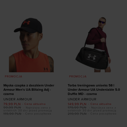
ONE SIZE
S/M
M/L
XL/XXL
PROMOCJA
PROMOCJA
Męska czapka z daszkiem Under
Torba treningowa uniseks 58 l
Armour Men's UA Blitzing Adj -
Under Armour UA Undeniable 5.0
czarna
Duffle MD - czarna
UNDER ARMOUR
UNDER ARMOUR
79,99
PLN
149,99
PLN
- Cena aktualna
- Cena aktualna
99,99
PLN
179,99
PLN
- Najniższa cena z
- Najniższa cena z
ostatnich 30 dni przed promocją
ostatnich 30 dni przed promocją
119,99
PLN
219,99
PLN
- Cena początkowa
- Cena początkowa
Dodaj produkt w
Dodaj produkt w