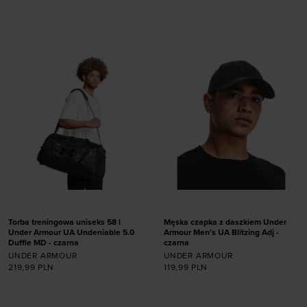
rozmiarze
36,5-42
42-47,5
47,5-50,5
M/L
Torba treningowa uniseks 58 l
Męska czapka z daszkiem Under
Under Armour UA Undeniable 5.0
Armour Men's UA Blitzing Adj -
Duffle MD - czarna
czarna
UNDER ARMOUR
UNDER ARMOUR
219,99
PLN
119,99
PLN