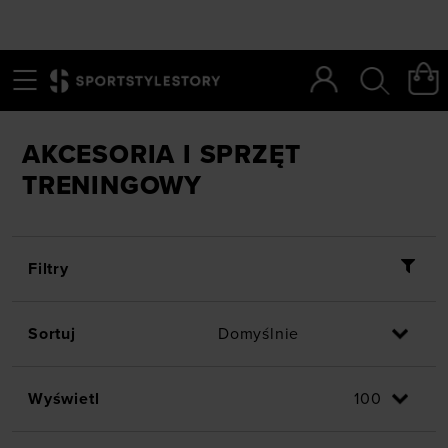
Menu
Szukaj
SportStyleStory
/
Dyscypliny
/
🏋 Trening
/
Akcesoria
AKCESORIA I SPRZĘT
TRENINGOWY
Filtry
Sortuj
Wyświetl