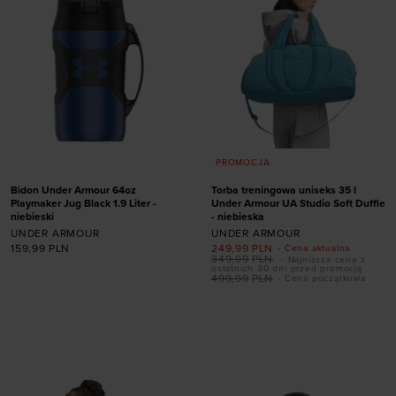
PROMOCJA
Bidon Under Armour 64oz
Torba treningowa uniseks 35 l
Playmaker Jug Black 1.9 Liter -
Under Armour UA Studio Soft Duffle
niebieski
- niebieska
UNDER ARMOUR
UNDER ARMOUR
159,99
PLN
249,99
PLN
- Cena aktualna
349,99
PLN
- Najniższa cena z
ostatnich 30 dni przed promocją
499,99
PLN
- Cena początkowa
Dodaj produkt w
Dodaj produkt w
rozmiarze
rozmiarze
ONE SIZE
ONE SIZE