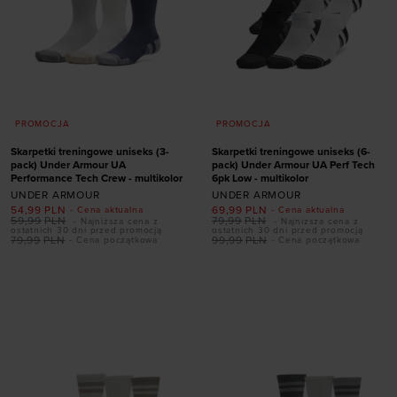
PROMOCJA
PROMOCJA
Skarpetki treningowe uniseks (3-
Skarpetki treningowe uniseks (6-
pack) Under Armour UA
pack) Under Armour UA Perf Tech
Performance Tech Crew - multikolor
6pk Low - multikolor
UNDER ARMOUR
UNDER ARMOUR
54,99
PLN
69,99
PLN
- Cena aktualna
- Cena aktualna
59,99
PLN
79,99
PLN
- Najniższa cena z
- Najniższa cena z
ostatnich 30 dni przed promocją
ostatnich 30 dni przed promocją
79,99
PLN
99,99
PLN
- Cena początkowa
- Cena początkowa
Dodaj produkt w
Dodaj produkt w
rozmiarze
rozmiarze
36,5-42
42-47,5
36,5-42
42-47,5