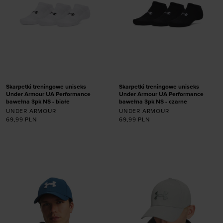
Skarpetki treningowe uniseks
Skarpetki treningowe uniseks
Under Armour UA Performance
Under Armour UA Performance
bawełna 3pk NS - białe
bawełna 3pk NS - czarne
UNDER ARMOUR
UNDER ARMOUR
69,99
PLN
69,99
PLN
Dodaj produkt w
Dodaj produkt w
rozmiarze
rozmiarze
31,5-36,5
36,5-42
31,5-36,5
36,5-42
42-47,5
42-47,5