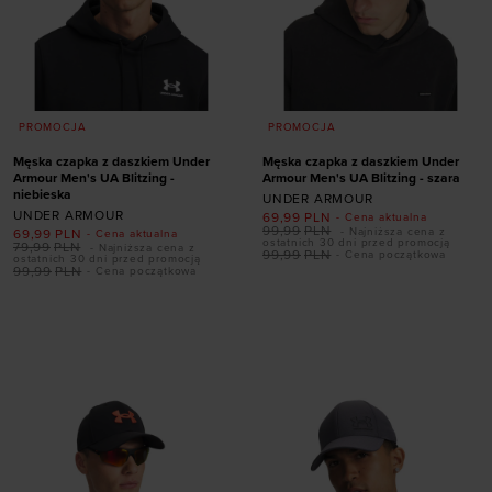
PROMOCJA
PROMOCJA
Męska czapka z daszkiem Under
Męska czapka z daszkiem Under
Armour Men's UA Blitzing -
Armour Men's UA Blitzing - szara
niebieska
UNDER ARMOUR
UNDER ARMOUR
69,99
PLN
- Cena aktualna
99,99
PLN
- Najniższa cena z
69,99
PLN
- Cena aktualna
ostatnich 30 dni przed promocją
79,99
PLN
- Najniższa cena z
99,99
PLN
- Cena początkowa
ostatnich 30 dni przed promocją
Dodaj produkt w
99,99
PLN
- Cena początkowa
rozmiarze
Dodaj produkt w
rozmiarze
S/M
M/L
L/XL
XL/XXL
XL/XXL