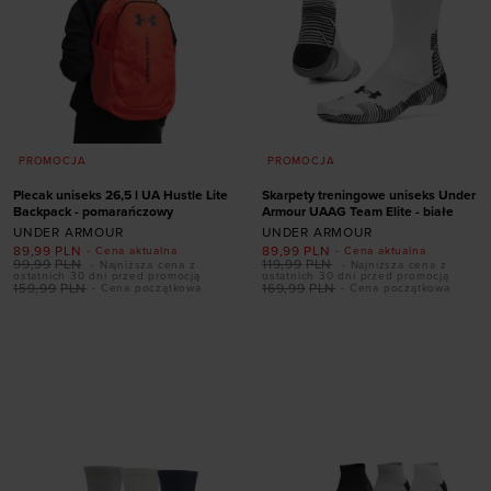
PROMOCJA
PROMOCJA
Plecak uniseks 26,5 l UA Hustle Lite
Skarpety treningowe uniseks Under
Backpack - pomarańczowy
Armour UAAG Team Elite - białe
UNDER ARMOUR
UNDER ARMOUR
89,99
PLN
89,99
PLN
- Cena aktualna
- Cena aktualna
99,99
PLN
119,99
PLN
- Najniższa cena z
- Najniższa cena z
ostatnich 30 dni przed promocją
ostatnich 30 dni przed promocją
159,99
PLN
169,99
PLN
- Cena początkowa
- Cena początkowa
Dodaj produkt w
Dodaj produkt w
rozmiarze
rozmiarze
ONE SIZE
36,5-42
42-47,5