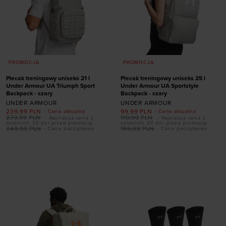
PROMOCJA
PROMOCJA
Plecak treningowy uniseks 21 l
Plecak treningowy uniseks 25 l
Under Armour UA Triumph Sport
Under Armour UA Sportstyle
Backpack - szary
Backpack - szary
UNDER ARMOUR
UNDER ARMOUR
239,99
PLN
99,99
PLN
- Cena aktualna
- Cena aktualna
279,99
PLN
119,99
PLN
- Najniższa cena z
- Najniższa cena z
ostatnich 30 dni przed promocją
ostatnich 30 dni przed promocją
349,99
PLN
159,99
PLN
- Cena początkowa
- Cena początkowa
Dodaj produkt w
Dodaj produkt w
rozmiarze
rozmiarze
ONE SIZE
ONE SIZE