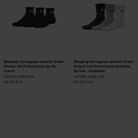
Skarpety treningowe uniseks Under
Skarpety treningowe uniseks Under
Armour UA Performance 3p Qtr -
Armour UA Performance bawełna
czarne
3p Crw - multikolor
UNDER ARMOUR
UNDER ARMOUR
69,99
PLN
69,99
PLN
Dodaj produkt w
Dodaj produkt w
rozmiarze
rozmiarze
31,5-36,5
36,5-42
31,5-36,5
36,5-42
42-47,5
42-47,5