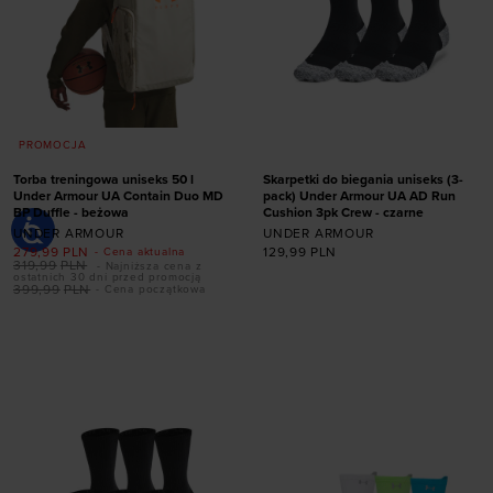
PROMOCJA
Torba treningowa uniseks 50 l
Skarpetki do biegania uniseks (3-
Under Armour UA Contain Duo MD
pack) Under Armour UA AD Run
BP Duffle - beżowa
Cushion 3pk Crew - czarne
UNDER ARMOUR
UNDER ARMOUR
279,99
PLN
129,99
PLN
- Cena aktualna
319,99
PLN
- Najniższa cena z
ostatnich 30 dni przed promocją
Dodaj produkt w
399,99
PLN
- Cena początkowa
Dodaj produkt w
rozmiarze
rozmiarze
31,5-36,5
36,5-42
ONE SIZE
42-47,5
47,5-50,5