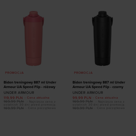
ONE SIZE
ONE SIZE
PROMOCJA
PROMOCJA
Bidon treningowy 887 ml Under
Bidon treningowy 887 ml Under
Armour UA Speed Flip - różowy
Armour UA Speed Flip - czarny
UNDER ARMOUR
UNDER ARMOUR
119,99
PLN
99,99
PLN
- Cena aktualna
- Cena aktualna
169,99
PLN
169,99
PLN
- Najniższa cena z
- Najniższa cena z
ostatnich 30 dni przed promocją
ostatnich 30 dni przed promocją
169,99
PLN
169,99
PLN
- Cena początkowa
- Cena początkowa
Dodaj produkt w
Dodaj produkt w
rozmiarze
rozmiarze