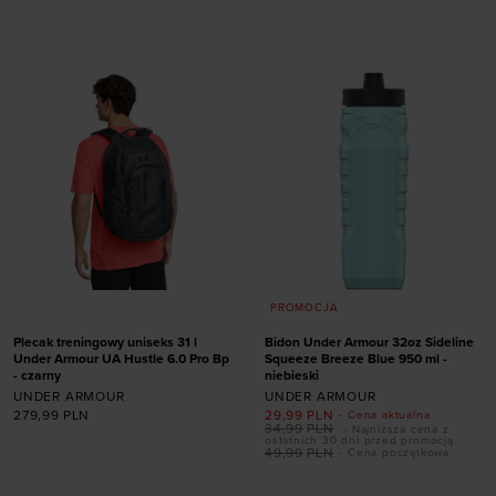
rozmiarze
rozmiarze
ONE SIZE
ONE SIZE
PROMOCJA
Plecak treningowy uniseks 31 l
Bidon Under Armour 32oz Sideline
Under Armour UA Hustle 6.0 Pro Bp
Squeeze Breeze Blue 950 ml -
- czarny
niebieski
UNDER ARMOUR
UNDER ARMOUR
279,99
PLN
29,99
PLN
- Cena aktualna
34,99
PLN
- Najniższa cena z
ostatnich 30 dni przed promocją
49,99
PLN
- Cena początkowa
Dodaj produkt w
Dodaj produkt w