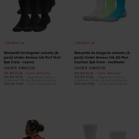
PROMOCJA
PROMOCJA
Skarpetki treningowe uniseks (6-
Skarpetki do biegania uniseks (3-
pack) Under Armour UA Perf Tech
pack) Under Armour UA AD Run
6pk Crew - czarne
Cushion 3pk Crew - multikolor
UNDER ARMOUR
UNDER ARMOUR
79,99
PLN
89,99
PLN
- Cena aktualna
- Cena aktualna
99,99
PLN
99,99
PLN
- Najniższa cena z
- Najniższa cena z
ostatnich 30 dni przed promocją
ostatnich 30 dni przed promocją
119,99
PLN
129,99
PLN
- Cena początkowa
- Cena początkowa
Dodaj produkt w
Dodaj produkt w
rozmiarze
rozmiarze
36,5-42
42-47,5
31,5-36,5
47,5-50,5