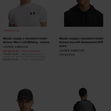
PROMOCJA
Męska czapka z daszkiem Under
Męska czapka z daszkiem Under
Armour Men's UA Blitzing - czarna
Armour Iso-chill Armourvent STR -
szara
UNDER ARMOUR
UNDER ARMOUR
69,99
PLN
- Cena aktualna
79,99
PLN
- Najniższa cena z
119,99
PLN
ostatnich 30 dni przed promocją
99,99
PLN
- Cena początkowa
Dodaj produkt w
Dodaj produkt w
rozmiarze
rozmiarze
S/M
M/L
L/XL
L/XL
XL/XXL