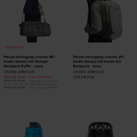
PROMOCJA
Plecak treningowy uniseks 48 l
Plecak treningowy uniseks 29 l
Under Armour UA Triumph
Under Armour UA Hustle 6.0
Backpack Duffle - szary
Backpack - szary
UNDER ARMOUR
UNDER ARMOUR
349,99
PLN
239,99
PLN
- Cena aktualna
399,99
PLN
- Najniższa cena z
ostatnich 30 dni przed promocją
499,99
PLN
- Cena początkowa
Dodaj produkt w
Dodaj produkt w
rozmiarze
rozmiarze
ONE SIZE
ONE SIZE