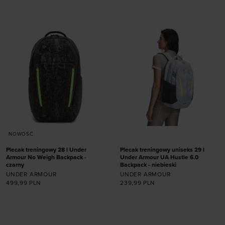
Dodaj produkt w
Dodaj produkt w
rozmiarze
rozmiarze
ONE SIZE
ONE SIZE
NOWOŚĆ
Plecak treningowy 28 l Under
Plecak treningowy uniseks 29 l
Armour No Weigh Backpack -
Under Armour UA Hustle 6.0
czarny
Backpack - niebieski
UNDER ARMOUR
UNDER ARMOUR
499,99
PLN
239,99
PLN
Dodaj produkt w
Dodaj produkt w
rozmiarze
rozmiarze