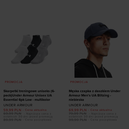
rozmiarze
rozmiarze
ONE SIZE
ONE SIZE
PROMOCJA
PROMOCJA
Skarpetki treningowe uniseks (6-
Męska czapka z daszkiem Under
pack)Under Armour Unisex UA
Armour Men's UA Blitzing -
Essential 6pk Low - multikolor
niebieska
UNDER ARMOUR
UNDER ARMOUR
59,99
PLN
69,99
PLN
- Cena aktualna
- Cena aktualna
69,99
PLN
79,99
PLN
- Najniższa cena z
- Najniższa cena z
ostatnich 30 dni przed promocją
ostatnich 30 dni przed promocją
Dodaj produkt w
89,99
PLN
99,99
PLN
- Cena początkowa
- Cena początkowa
rozmiarze
Dodaj produkt w