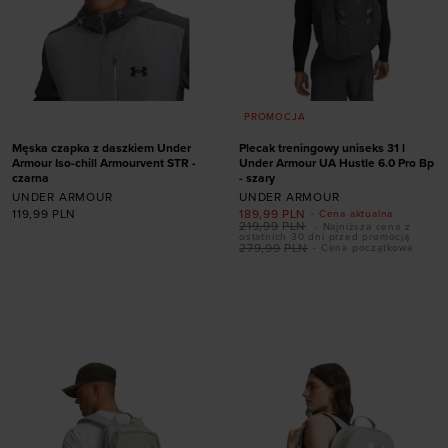
PROMOCJA
Męska czapka z daszkiem Under
Plecak treningowy uniseks 31 l
Armour Iso-chill Armourvent STR -
Under Armour UA Hustle 6.0 Pro Bp
czarna
- szary
UNDER ARMOUR
UNDER ARMOUR
119,99
PLN
189,99
PLN
- Cena aktualna
219,99
PLN
- Najniższa cena z
ostatnich 30 dni przed promocją
Dodaj produkt w
279,99
PLN
- Cena początkowa
rozmiarze
Dodaj produkt w
rozmiarze
S/M
M/L
L/XL
XL/XXL
ONE SIZE