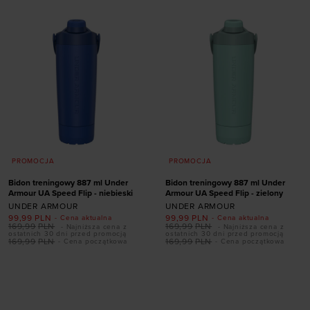
ONE SIZE
ONE SIZE
PROMOCJA
PROMOCJA
Bidon treningowy 887 ml Under
Bidon treningowy 887 ml Under
Armour UA Speed Flip - niebieski
Armour UA Speed Flip - zielony
UNDER ARMOUR
UNDER ARMOUR
99,99
PLN
99,99
PLN
- Cena aktualna
- Cena aktualna
169,99
PLN
169,99
PLN
- Najniższa cena z
- Najniższa cena z
ostatnich 30 dni przed promocją
ostatnich 30 dni przed promocją
169,99
PLN
169,99
PLN
- Cena początkowa
- Cena początkowa
Dodaj produkt w
Dodaj produkt w
rozmiarze
rozmiarze
ONE SIZE
ONE SIZE