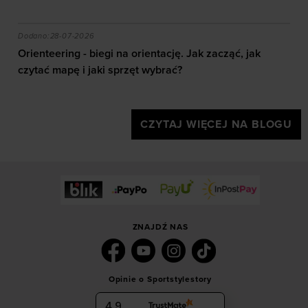
akie efekty daje trening?
Orienteering - biegi na orientację. Jak zacząć, jak czy
Dodano:
28-07-2026
Orienteering - biegi na orientację. Jak zacząć, jak
czytać mapę i jaki sprzęt wybrać?
CZYTAJ WIĘCEJ NA BLOGU
ZNAJDŹ NAS
Opinie o Sportstylestory
4.9