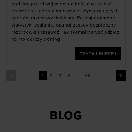
godziny przed wejściem na kort, aby zyskać
społecznościowych). Szczegółowe informacje
energię na jeden z najbardziej wyczerpujących
znajdziesz w naszej
Polityce prywatności
oraz sekcji
sportów rakietowych świata. Poznaj dokładne
„Szczegóły”
statystyki spalania, opanuj zasady bezpiecznej
rozgrzewki i sprawdź, jak skompletować odzież
na morderczy trening
CZYTAJ WIĘCEJ
1
2
3
4
...
58
BLOG