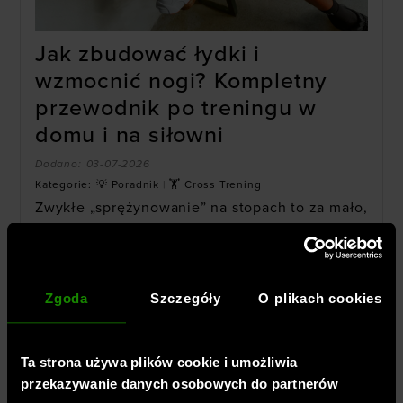
Jak zbudować łydki i
wzmocnić nogi? Kompletny
przewodnik po treningu w
domu i na siłowni
Dodano:
03-07-2026
Kategorie:
💡 Poradnik
|
🏋 Cross Trening
Zwykłe „sprężynowanie” na stopach to za mało,
jeśli chcesz skutecznie pobudzić do wzrostu
najbardziej oporną partię w ciele. W tym
artykule poznasz mechanikę pełnego zakresu
ruchu dowiesz się, jak zorganizować skuteczny
Zgoda
Szczegóły
O plikach cookies
trening łydek, by wymusić hipertrofię zarówno
na siłowni, jak i w zaciszu domowym.
Ta strona używa plików cookie i umożliwia
CZYTAJ WIĘCEJ
przekazywanie danych osobowych do partnerów