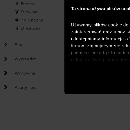
🤸 Fitness
Ta strona używa plików coo
🏋 Siłownia
⚽ Piłka nożna
Używamy plików cookie do a
🧍 Streetwear
zainteresowań oraz umożliw
udostępniamy informacje o
Blog
firmom zajmującym się rekla
podajesz poza tą stroną int
Wyprzedaż
usług. Za Twoją zgodą moż
dopasowanych reklam intern
#Aktywnie
analitycznych, dopasowywan
społecznościowych). Szcze
Asortyment