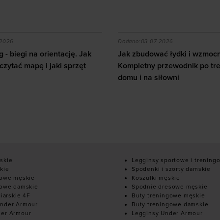
zytać mapę i jaki sprzęt wybrać?
ać łydki i wzmocnić nogi? Kompletny przewodnik po tren
Ile kalorii spala squash i
-2026
Dodano:
02-07-2026
ć łydki i wzmocnić nogi?
przewodnik po treningu w
Ile kalorii spala squash i ja
iłowni
odchudzanie?
10
skie
Legginsy sportowe i trening
kie
Spodenki i szorty damskie
mowe męskie
Koszulki męskie
mowe damskie
Spodnie dresowe męskie
ciarskie 4F
Buty treningowe męskie
nder Armour
Buty treningowe damskie
der Armour
Legginsy Under Armour