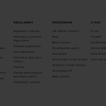
REGULAMINY
PRZEWODNIK
O NAS
Regulamin e-sklepu
Jak dobrać rozmiar?
O nas
Informacja o zmianie
Blog
Kontakt
Regulaminu
Mapa serwisu
Dla Biznes
Polityka prywatności
mowy
Encyklopedia sportu
Adresy skl
Inne regulaminy
Asortyment
Kody Raba
od
Informacja dotycząca
Technologie Under Armour
Zapis do n
sankcji
Aktywnie z Under Armour
Hosting
Technologie 4F
enie?
Zasady publikowania i
weryfikacji opinii
Mapa sklepu
ane
Dostępność cyfrowa