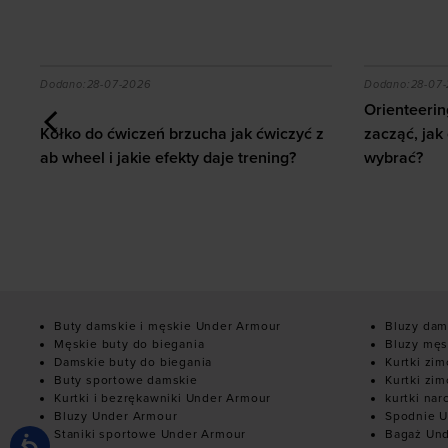
 z ab wheel i jakie efekty daje trening?
Orienteering - biegi na orientację. Jak zacząć, jak c
Jak zbudow
Dodano:
28-07-2026
Dodano:
03-07
Orienteering - biegi na orientację. Jak
Jak zbudowa
zacząć, jak czytać mapę i jaki sprzęt
Kompletny 
wybrać?
domu i na s
Buty damskie i męskie Under Armour
Bluzy dam
Męskie buty do biegania
Bluzy męs
Damskie buty do biegania
Kurtki zi
Buty sportowe damskie
Kurtki zi
Kurtki i bezrękawniki Under Armour
kurtki nar
Bluzy Under Armour
Spodnie U
Staniki sportowe Under Armour
Bagaż Un