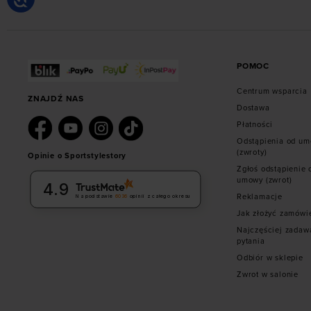
POMOC
Centrum wsparcia
ZNAJDŹ NAS
Dostawa
Płatności
Odstąpienia od u
(zwroty)
Opinie o Sportstylestory
Zgłoś odstąpienie 
umowy (zwrot)
4.9
Reklamacje
Na podstawie
6036
opinii
z całego okresu
Jak złożyć zamówi
Najczęściej zadaw
pytania
Odbiór w sklepie
Zwrot w salonie