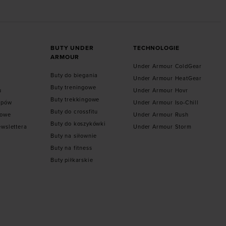
BUTY UNDER
TECHNOLOGIE
ARMOUR
Under Armour ColdGear
Buty do biegania
Under Armour HeatGear
Buty treningowe
u
Under Armour Hovr
Buty trekkingowe
epów
Under Armour Iso-Chill
Buty do crossfitu
towe
Under Armour Rush
Buty do koszykówki
ewslettera
Under Armour Storm
Buty na siłownie
Buty na fitness
Buty piłkarskie