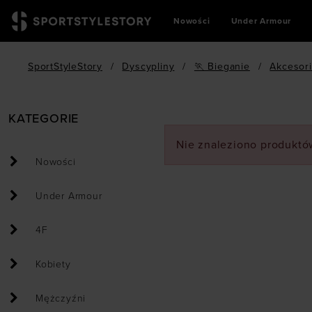
Nowości
Under Armour
SportStyleStory
/
Dyscypliny
/
🏃 Bieganie
/
Akcesori
KATEGORIE
Nie znaleziono produktów
Nowości
Under Armour
4F
Kobiety
Mężczyźni