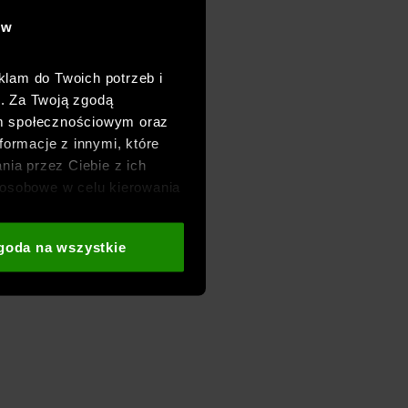
ów
klam do Twoich potrzeb i
h. Za Twoją zgodą
om społecznościowym oraz
formacje z innymi, które
nia przez Ciebie z ich
osobowe w celu kierowania
adzania badań
aszych partnerów (np. sieci
goda na wszystkie
i
oraz sekcji „Szczegóły”