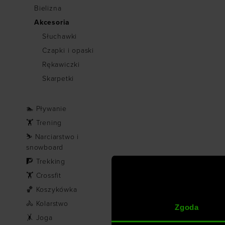
Bielizna
Akcesoria
Słuchawki
Czapki i opaski
Rękawiczki
Skarpetki
🏊 Pływanie
🏋 Trening
⛷ Narciarstwo i
snowboard
🧗 Trekking
🏋 Crossfit
🏀 Koszykówka
🚴 Kolarstwo
Zgoda
🤸 Joga