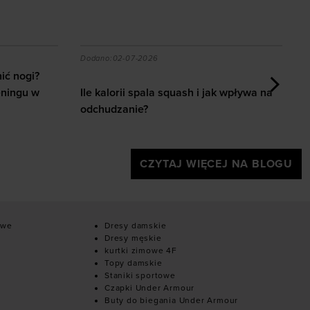
ingu w domu i na siłowni
 jak wpływa na odchudzanie?
[Recenzja] Under Armour UA Explor Trail
C
Dodano:
26-06-2026
D
k wpływa na
C
[Recenzja] Under Armour UA Explor Trail
a
CZYTAJ WIĘCEJ NA BLOGU
owe
Dresy damskie
Dresy męskie
kurtki zimowe 4F
Topy damskie
Staniki sportowe
Czapki Under Armour
Buty do biegania Under Armour