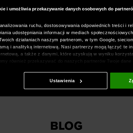
kie i umożliwia przekazywanie danych osobowych do partner
nalizowania ruchu, dostosowywania odpowiednich treści i re
iania udostępniania informacji w mediach społecznościowyc
 Twoich działaniach naszym partnerom, w tym Google, sieci
mą i analityką internetową. Nasi partnerzy mogą łączyć te in
ernetową, a także z danymi, które uzyskują w wyniku korzysta
emy również przekazywać do naszych partnerów Twoje dane 
etowych i usprawniania sposobu ich wyświetlania, przeprow
ia treści oraz udoskonalania rozwiązań oferowanych przez n
Ustawienia
Z
gółowe informacje znajdziesz w naszej
Polityce prywatnośc
BLOG