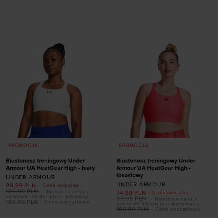
Dodaj produkt w
Dodaj produkt w
rozmiarze
rozmiarze
36,5
XS
PROMOCJA
PROMOCJA
Biustonosz treningowy Under
Biustonosz treningowy Under
Armour UA HeatGear High - biały
Armour UA HeatGear High -
łososiowy
UNDER ARMOUR
UNDER ARMOUR
99,99
PLN
- Cena aktualna
129,99
PLN
- Najniższa cena z
74,99
PLN
- Cena aktualna
ostatnich 30 dni przed promocją
99,99
PLN
- Najniższa cena z
189,99
PLN
- Cena początkowa
ostatnich 30 dni przed promocją
189,99
PLN
- Cena początkowa