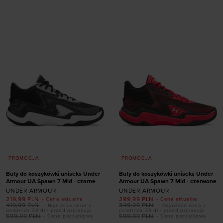
Dodaj produkt w
41
42
42,5
43
rozmiarze
44
44,5
45
45,5
46
47
47,5
XL
XXL
PROMOCJA
PROMOCJA
Buty do koszykówki uniseks Under
Buty do koszykówki uniseks Under
Armour UA Spawn 7 Mid - czarne
Armour UA Spawn 7 Mid - czerwone
UNDER ARMOUR
UNDER ARMOUR
219,99
PLN
299,99
PLN
- Cena aktualna
- Cena aktualna
419,99
PLN
349,99
PLN
- Najniższa cena z
- Najniższa cena z
Dodaj produkt w
ostatnich 30 dni przed promocją
ostatnich 30 dni przed promocją
599,99
PLN
599,99
PLN
- Cena początkowa
- Cena początkowa