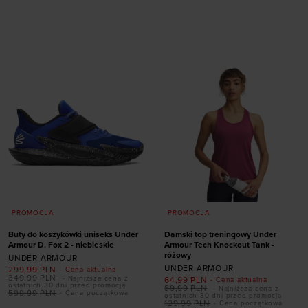
Dodaj produkt w
rozmiarze
rozmiarze
41
42
42,5
43
40
41
42,5
44
44
44,5
45
45,5
45
50,5
46
47
47,5
PROMOCJA
PROMOCJA
Buty do koszykówki uniseks Under
Damski top treningowy Under
Armour D. Fox 2 - niebieskie
Armour Tech Knockout Tank -
różowy
UNDER ARMOUR
UNDER ARMOUR
299,99
PLN
- Cena aktualna
349,99
PLN
- Najniższa cena z
64,99
PLN
- Cena aktualna
Dodaj produkt w
ostatnich 30 dni przed promocją
89,99
PLN
- Najniższa cena z
599,99
PLN
- Cena początkowa
ostatnich 30 dni przed promocją
rozmiarze
129,99
PLN
- Cena początkowa