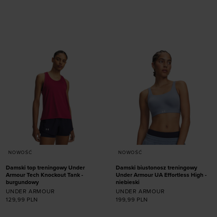
Dodaj produkt w
S (D-DD)
M (A-C)
rozmiarze
M (D-DD)
L (A-C)
ONE SIZE
L (D-DD)
XL (A-C)
NOWOŚĆ
NOWOŚĆ
Damski top treningowy Under
Damski biustonosz treningowy
Armour Tech Knockout Tank -
Under Armour UA Effortless High -
burgundowy
niebieski
UNDER ARMOUR
UNDER ARMOUR
Dodaj produkt w
129,99
PLN
199,99
PLN
rozmiarze