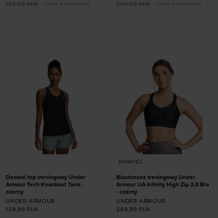
129,99
PLN
269,99
PLN
- Cena początkowa
- Cena początkowa
Dodaj produkt w
Dodaj produkt w
rozmiarze
rozmiarze
XXL
XS (A-C)
NOWOŚĆ
Damski top treningowy Under
Biustonosz treningowy Under
Armour Tech Knockout Tank -
Armour UA Infinity High Zip 2.0 Bra
czarny
- czarny
UNDER ARMOUR
UNDER ARMOUR
Dodaj produkt w
129,99
PLN
269,99
PLN
rozmiarze