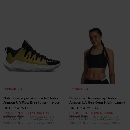
Dodaj produkt w
Dodaj produkt w
społecznościowych). Szczegółowe informacje
rozmiarze
rozmiarze
znajdziesz w naszej
Polityce prywatności
oraz sekcji
XS
S
M
L
XL
36
„Szczegóły”
PROMOCJA
PROMOCJA
Buty do koszykówki uniseks Under
Biustonosz treningowy Under
Armour UA Flow Breakthru 4 - złote
Armour UA HeatGear High - czarny
UNDER ARMOUR
UNDER ARMOUR
249,99
PLN
89,99
PLN
- Cena aktualna
- Cena aktualna
299,99
PLN
119,99
PLN
- Najniższa cena z
- Najniższa cena z
ostatnich 30 dni przed promocją
ostatnich 30 dni przed promocją
629,99
PLN
189,99
PLN
- Cena początkowa
- Cena początkowa