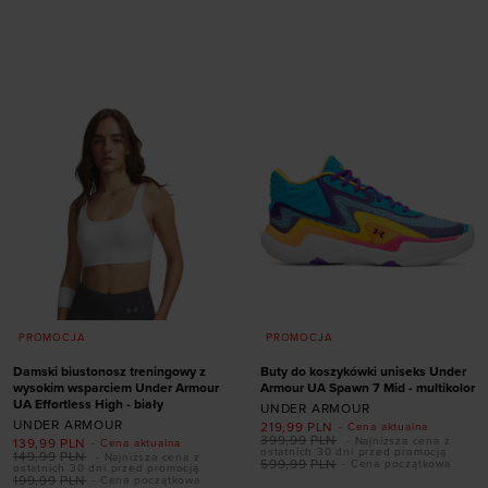
Dodaj produkt w
rozmiarze
rozmiarze
XS
S
M
L
XL
XS
S
M
L
XL
XXL
PROMOCJA
PROMOCJA
Damski biustonosz treningowy z
Buty do koszykówki uniseks Under
wysokim wsparciem Under Armour
Armour UA Spawn 7 Mid - multikolor
UA Effortless High - biały
UNDER ARMOUR
UNDER ARMOUR
Dodaj produkt w
219,99
PLN
- Cena aktualna
399,99
PLN
- Najniższa cena z
139,99
PLN
- Cena aktualna
rozmiarze
Dodaj produkt w
ostatnich 30 dni przed promocją
149,99
PLN
- Najniższa cena z
599,99
PLN
- Cena początkowa
ostatnich 30 dni przed promocją
rozmiarze
199,99
PLN
- Cena początkowa