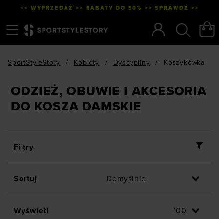
<< WYPRZEDAŻ >> RABATY DO 50% >> SPRAWDŹ >>
Menu
Szukaj
SportStyleStory
/
Kobiety
/
Dyscypliny
/
Koszykówka
ODZIEŻ, OBUWIE I AKCESORIA
DO KOSZA DAMSKIE
Filtry
Sortuj
Wyświetl