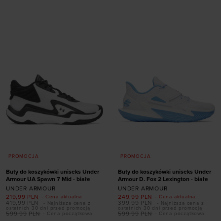
XS (A-C)
S (A-C)
S (D-DD)
M (A-C)
40
41
42,5
44
M (D-DD)
L (A-C)
45
46
48,5
49,5
L (D-DD)
XL (A-C)
50,5
PROMOCJA
PROMOCJA
Buty do koszykówki uniseks Under
Buty do koszykówki uniseks Under
Armour UA Spawn 7 Mid - białe
Armour D. Fox 2 Lexington - białe
UNDER ARMOUR
UNDER ARMOUR
219,99
PLN
249,99
PLN
- Cena aktualna
- Cena aktualna
419,99
PLN
399,99
PLN
- Najniższa cena z
- Najniższa cena z
Dodaj produkt w
ostatnich 30 dni przed promocją
ostatnich 30 dni przed promocją
599,99
PLN
599,99
PLN
- Cena początkowa
- Cena początkowa