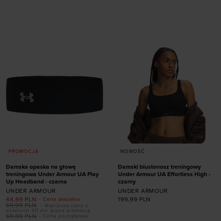
Dodaj produkt w
Dodaj produkt w
rozmiarze
rozmiarze
XS
S
XL
XS
PROMOCJA
NOWOŚĆ
Damska opaska na głowę
Damski biustonosz treningowy
treningowa Under Armour UA Play
Under Armour UA Effortless High -
Up Headband - czarna
czarny
UNDER ARMOUR
UNDER ARMOUR
Dodaj produkt w
44,99
PLN
199,99
PLN
- Cena aktualna
rozmiarze
69,99
PLN
- Najniższa cena z
ostatnich 30 dni przed promocją
69,99
PLN
- Cena początkowa
XS (A-C)
S (A-C)