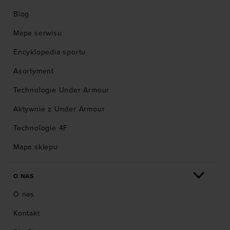
treningowe
, które zapewnią odczuwalny komfort i
Blog
pozwolą zwiększyć dynamikę!
Mapa serwisu
Encyklopedia sportu
Asortyment
Technologie Under Armour
Aktywnie z Under Armour
Technologie 4F
Mapa sklepu
O NAS
O nas
Kontakt