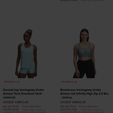
149,99
PLN
- Cena początkowa
Dodaj produkt w
Dodaj produkt w
rozmiarze
rozmiarze
XS
L
XL
XXL
PROMOCJA
PROMOCJA
Damski top treningowy Under
Biustonosz treningowy Under
Armour Tech Knockout Tank -
Armour UA Infinity High Zip 2.0 Bra
niebieski
- zielony
UNDER ARMOUR
UNDER ARMOUR
64,99
PLN
99,99
PLN
- Cena aktualna
- Cena aktualna
74,99
PLN
129,99
PLN
- Najniższa cena z
- Najniższa cena z
ostatnich 30 dni przed promocją
ostatnich 30 dni przed promocją