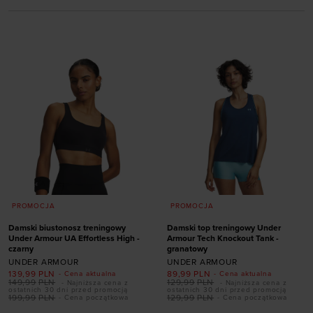
PROMOCJA
PROMOCJA
Damski biustonosz treningowy
Damski top treningowy Under
Under Armour UA Effortless High -
Armour Tech Knockout Tank -
czarny
granatowy
UNDER ARMOUR
UNDER ARMOUR
139,99
PLN
89,99
PLN
- Cena aktualna
- Cena aktualna
149,99
PLN
129,99
PLN
- Najniższa cena z
- Najniższa cena z
ostatnich 30 dni przed promocją
ostatnich 30 dni przed promocją
Dodaj produkt w
199,99
PLN
129,99
PLN
- Cena początkowa
- Cena początkowa