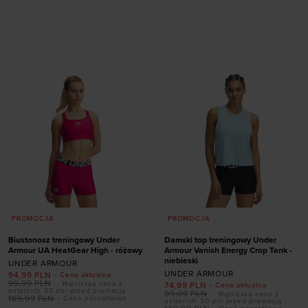
Dodaj produkt w
Dodaj produkt w
rozmiarze
rozmiarze
40
44
45,5
47
ONE SIZE
PROMOCJA
PROMOCJA
Biustonosz treningowy Under
Damski top treningowy Under
Armour UA HeatGear High - różowy
Armour Vanish Energy Crop Tank -
niebieski
UNDER ARMOUR
UNDER ARMOUR
94,99
PLN
- Cena aktualna
99,99
PLN
- Najniższa cena z
74,99
PLN
- Cena aktualna
ostatnich 30 dni przed promocją
99,99
PLN
- Najniższa cena z
189,99
PLN
- Cena początkowa
ostatnich 30 dni przed promocją