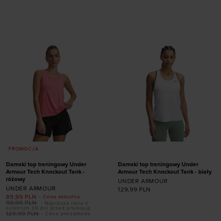
rozmiarze
Dodaj produkt w
rozmiarze
XS (A-C)
S (A-C)
L (A-C)
XL (A-C)
XS
S
L
XL
PROMOCJA
Damski top treningowy Under
Damski top treningowy Under
Armour Tech Knockout Tank -
Armour Tech Knockout Tank - biały
różowy
UNDER ARMOUR
UNDER ARMOUR
129,99
PLN
89,99
PLN
- Cena aktualna
99,99
PLN
- Najniższa cena z
ostatnich 30 dni przed promocją
Dodaj produkt w
129,99
PLN
- Cena początkowa