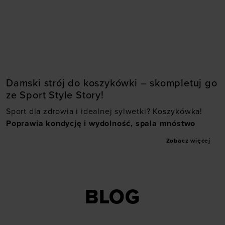
XS (A-C)
S (A-C)
Dodaj produkt w
S (D-DD)
M (A-C)
rozmiarze
M (D-DD)
L (A-C)
XS
S
M
L
XL
L (D-DD)
XL (A-C)
Damski strój do koszykówki – skompletuj go
ze Sport Style Story!
Sport dla zdrowia i idealnej sylwetki? Koszykówka!
Poprawia kondycję i wydolność, spala mnóstwo
kalorii, pozwala się odstresować i uczy drużynowej
Zobacz więcej
współpracy
w duchu zdrowej, sportowej rywalizacji.
Dyscyplina Michaela Jordana cieszy się coraz większą
popularnością wśród kobiet, a towarzyskie mecze na
hali sportowej czy świeżym powietrzu to idealny
BLOG
sposób na aktywne spędzenie wolnego czasu.
Złapałaś bakcyla? A może właśnie zaczynasz swoją
przygodę z koszykówką?
Sprawdź damską odzież,