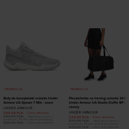
rozmiarze
Dodaj produkt w
rozmiarze
40
41
42,5
44
44,5
45
45,5
46
40
41
42,5
45
48,5
49,5
50,5
45,5
PROMOCJA
PROMOCJA
Buty do koszykówki uniseks Under
Plecak/torba na trening uniseks 33 l
Armour UA Spawn 7 Mid - szare
Under Armour UA Studio Duffle BP -
czarny
UNDER ARMOUR
UNDER ARMOUR
299,99
PLN
- Cena aktualna
349,99
PLN
- Najniższa cena z
239,99
PLN
- Cena aktualna
ostatnich 30 dni przed promocją
329,99
PLN
- Najniższa cena z
599,99
PLN
- Cena początkowa
ostatnich 30 dni przed promocją
479,99
PLN
- Cena początkowa