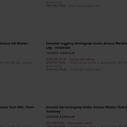
promocją
189,99
PLN
- Cena początkowa
ozmiarze
Dodaj produkt w rozmiarze
XL
XS
S
M
L
XL
PROMOCJA
Armour UA Motion -
Damskie legginsy treningowe Under Armour Meridi
Leg - niebieskie
UNDER ARMOUR
209,99
PLN
- Cena aktualna
atnich 30 dni przed
219,99
PLN
- Najniższa cena z ostatnich 30 d
promocją
299,99
PLN
- Cena początkowa
ozmiarze
Dodaj produkt w rozmiarze
XL
XL
PROMOCJA
mour Tech SSC- Twist -
Damski top treningowy Under Armour Motion Tank 
fioletowy
UNDER ARMOUR
89,99
PLN
- Cena aktualna
atnich 30 dni przed
129,99
PLN
- Najniższa cena z ostatnich 30 d