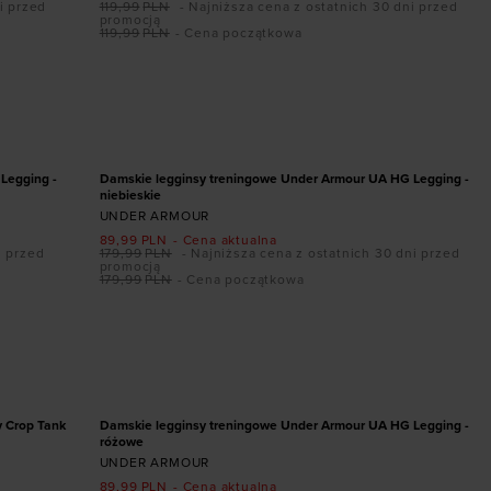
i przed
119,99
PLN
- Najniższa cena z ostatnich 30 dni przed
promocją
119,99
PLN
- Cena początkowa
Dodaj produkt w rozmiarze
XS
S
M
L
XL
XXL
PROMOCJA
Legging -
Damskie legginsy treningowe Under Armour UA HG Legging -
niebieskie
UNDER ARMOUR
89,99
PLN
- Cena aktualna
i przed
179,99
PLN
- Najniższa cena z ostatnich 30 dni przed
promocją
179,99
PLN
- Cena początkowa
Dodaj produkt w rozmiarze
XS
S
M
L
XL
XXL
PROMOCJA
y Crop Tank
Damskie legginsy treningowe Under Armour UA HG Legging -
różowe
UNDER ARMOUR
89,99
PLN
- Cena aktualna