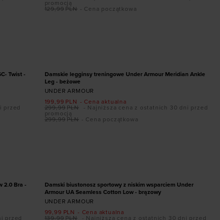
promocją
129,99
PLN
- Cena początkowa
Dodaj produkt w rozmiarze
XS
S
M
L
XL
PROMOCJA
- Twist -
Damskie legginsy treningowe Under Armour Meridian Ankle
Leg - beżowe
UNDER ARMOUR
199,99
PLN
- Cena aktualna
i przed
299,99
PLN
- Najniższa cena z ostatnich 30 dni przed
promocją
299,99
PLN
- Cena początkowa
Dodaj produkt w rozmiarze
XS
S
M
L
XL
PROMOCJA
 2.0 Bra -
Damski biustonosz sportowy z niskim wsparciem Under
Armour UA Seamless Cotton Low - brązowy
UNDER ARMOUR
99,99
PLN
- Cena aktualna
ni przed
139,99
PLN
- Najniższa cena z ostatnich 30 dni przed