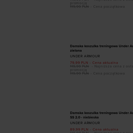
promocją
119,99
PLN
- Cena początkowa
Dodaj produkt w r
XL
PROMOCJA
Damska koszulka treningowa Under Ar
zielona
UNDER ARMOUR
79,99
PLN
- Cena aktualna
119,99
PLN
- Najniższa cena z ost
promocją
119,99
PLN
- Cena początkowa
Dodaj produkt w r
XS
S
M
L
PROMOCJA
Damska koszulka treningowa Under A
SS 2.0 - niebieska
UNDER ARMOUR
89,99
PLN
- Cena aktualna