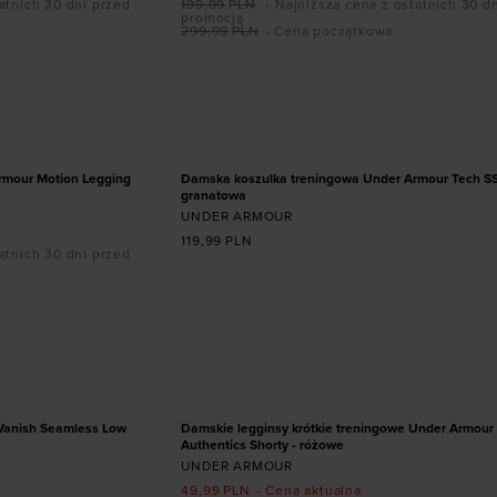
atnich 30 dni przed
199,99
PLN
- Najniższa cena z ostatnich 30 d
promocją
299,99
PLN
- Cena początkowa
ozmiarze
Dodaj produkt w rozmiarze
L
XXL
XS
S
M
L
XL
rmour Motion Legging
Damska koszulka treningowa Under Armour Tech SSC
granatowa
UNDER ARMOUR
119,99
PLN
atnich 30 dni przed
ozmiarze
Dodaj produkt w rozmiarze
XL
L
XL
XXL
PROMOCJA
Vanish Seamless Low
Damskie legginsy krótkie treningowe Under Armou
Authentics Shorty - różowe
UNDER ARMOUR
49,99
PLN
- Cena aktualna