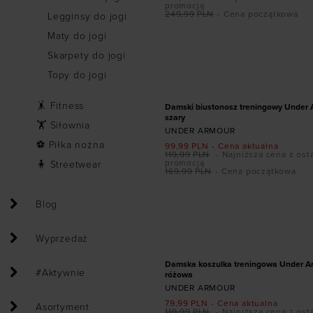
promocją
249,99
PLN
- Cena początkowa
Legginsy do jogi
Maty do jogi
Dodaj produkt w r
Skarpety do jogi
Topy do jogi
XS
S
M
L
PROMOCJA
🤸 Fitness
Damski biustonosz treningowy Under 
szary
🏋 Siłownia
UNDER ARMOUR
⚽ Piłka nożna
99,99
PLN
- Cena aktualna
119,99
PLN
- Najniższa cena z ost
promocją
🧍 Streetwear
169,99
PLN
- Cena początkowa
Blog
Dodaj produkt w r
XS
S
M
L
Wyprzedaż
PROMOCJA
Damska koszulka treningowa Under Ar
#Aktywnie
różowa
UNDER ARMOUR
79,99
PLN
- Cena aktualna
Asortyment
119,99
PLN
- Najniższa cena z ost