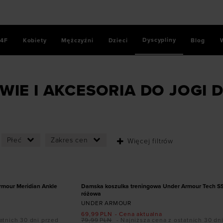
Dyscypliny
4F
Kobiety
Mężczyźni
Dzieci
Blog
WIE I AKCESORIA DO JOGI D
Płeć
Zakres cen
Więcej filtrów
ozmiarze
Dodaj produkt w rozmiarze
XXL
XS
S
M
L
XL
PROMOCJA
rmour Meridian Ankle
Damska koszulka treningowa Under Armour Tech SSV
różowa
UNDER ARMOUR
69,99
PLN
- Cena aktualna
atnich 30 dni przed
79,99
PLN
- Najniższa cena z ostatnich 30 dn