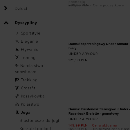
promocją
299,99
PLN
- Cena początkowa
Dzieci
Dodaj produkt w r
Dyscypliny
XS
S
M
L
X
🚶 Sportstyle
🏃 Bieganie
Damski top treningowy Under Armour 
biały
🏊 Pływanie
UNDER ARMOUR
🏋 Trening
129,99
PLN
⛷ Narciarstwo i
snowboard
🧗 Trekking
Dodaj produkt w r
🏋 Crossfit
🏀 Koszykówka
XS
S
M
L
PROMOCJA
🚴 Kolarstwo
Damski biustonosz treningowu Under 
🤸 Joga
Racerback Bralette - granatowy
UNDER ARMOUR
Biustonosze do jogi
149,99
PLN
- Cena aktualna
Koszulki do jogi
169,99
PLN
- Najniższa cena z ost