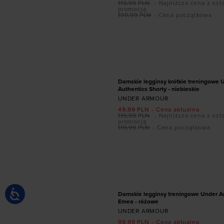
119,99
PLN
- Najniższa cena z ost
promocją
199,99
PLN
- Cena początkowa
Dodaj produkt w r
L
XL
XX
PROMOCJA
Damskie legginsy krótkie treningowe
Authentics Shorty - niebieskie
UNDER ARMOUR
49,99
PLN
- Cena aktualna
119,99
PLN
- Najniższa cena z ost
promocją
119,99
PLN
- Cena początkowa
Dodaj produkt w r
XS
S
M
L
X
PROMOCJA
Damskie legginsy treningowe Under A
Emea - różowe
UNDER ARMOUR
99,99
PLN
- Cena aktualna