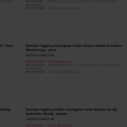
ni przed
79,99
PLN
- Najniższa cena z ostatnich 30 dni przed
promocją
139,99
PLN
- Cena początkowa
Dodaj produkt w rozmiarze
L
XL
PROMOCJA
- Twist -
Damskie legginsy treningowe Under Armour Vanish Seamless
Washed Leg - szare
UNDER ARMOUR
159,99
PLN
- Cena aktualna
199,99
PLN
- Najniższa cena z ostatnich 30 dni przed
promocją
319,99
PLN
- Cena początkowa
Dodaj produkt w rozmiarze
XL
PROMOCJA
r UA Hg
Damskie legginsy krótkie treningowe Under Armour UA Hg
Authentics Shorty - różowe
UNDER ARMOUR
49,99
PLN
- Cena aktualna