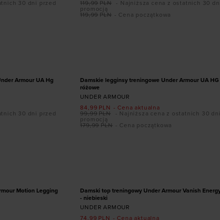
atnich 30 dni przed
119,99
PLN
- Najniższa cena z ostatnich 30 dn
promocją
119,99
PLN
- Cena początkowa
ozmiarze
Dodaj produkt w rozmiarze
L
XS
S
M
L
XL
PROMOCJA
 Under Armour UA Hg
Damskie legginsy treningowe Under Armour UA HG 
różowe
UNDER ARMOUR
84,99
PLN
- Cena aktualna
atnich 30 dni przed
99,99
PLN
- Najniższa cena z ostatnich 30 dn
promocją
179,99
PLN
- Cena początkowa
ozmiarze
Dodaj produkt w rozmiarze
L
XXL
L
XL
XXL
PROMOCJA
rmour Motion Legging
Damski top treningowy Under Armour Vanish Energ
- niebieski
UNDER ARMOUR
74,99
PLN
- Cena aktualna