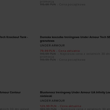
promocją
119,99
PLN
- Cena początkowa
ozmiarze
Dodaj produkt w rozmiarze
L
XXL
XS
S
M
XL
PROMOCJA
Tech Knockout Tank -
Damska koszulka treningowa Under Armour Tech SSC
granatowa
UNDER ARMOUR
79,99
PLN
- Cena aktualna
119,99
PLN
- Najniższa cena z ostatnich 30 dn
promocją
119,99
PLN
- Cena początkowa
ozmiarze
Dodaj produkt w rozmiarze
XL
S D-DD
XS D-DD
PROMOCJA
Armour Contour
Biustonosz treningowy Under Armour UA Infinity Low
niebieski
UNDER ARMOUR
129,99
PLN
- Cena aktualna
atnich 30 dni przed
189,99
PLN
- Najniższa cena z ostatnich 30 d