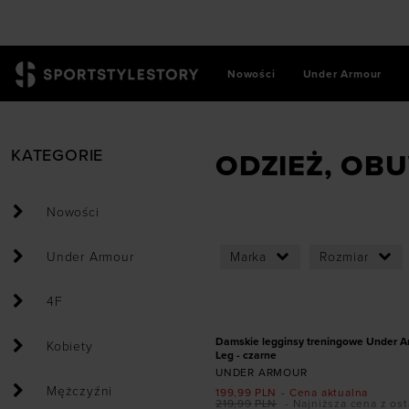
Nowości
Under Armour
SportStyleStory
/
Dyscypliny
/
🤸 Joga
KATEGORIE
ODZIEŻ, OBU
Nowości
Under Armour
Marka
Rozmiar
Dodaj produkt w r
4F
XS
S
XL
PROMOCJA
Damskie legginsy treningowe Under A
Kobiety
Leg - czarne
UNDER ARMOUR
Mężczyźni
199,99
PLN
- Cena aktualna
219,99
PLN
- Najniższa cena z ost