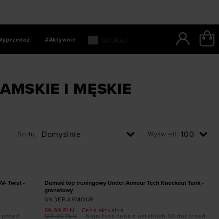
Wyprzedaż
#Aktywnie
AMSKIE I MĘSKIE
Sortuj
:
Wyświetl
:
Dodaj produkt w rozmiarze
XS
S
L
XL
PROMOCJA
- Twist -
Damski top treningowy Under Armour Tech Knockout Tank -
granatowy
UNDER ARMOUR
89,99
PLN
- Cena aktualna
i przed
129,99
PLN
- Najniższa cena z ostatnich 30 dni przed