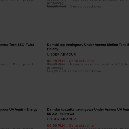
promocją
129,99
PLN
- Cena początkowa
ozmiarze
Dodaj produkt w rozmiarze
XS
S
L
XL
PROMOCJA
mour Tech SSC- Twist -
Damski top treningowy Under Armour Motion Tank 
zielony
UNDER ARMOUR
89,99
PLN
- Cena aktualna
atnich 30 dni przed
99,99
PLN
- Najniższa cena z ostatnich 30 dn
promocją
129,99
PLN
- Cena początkowa
ozmiarze
Dodaj produkt w rozmiarze
XL
XS
S
M
L
XL
PROMOCJA
rmour UA Vanish Energy
Damska koszulka treningowa Under Armour UA Van
SS 2.0 - fioletowa
UNDER ARMOUR
89,99
PLN
- Cena aktualna