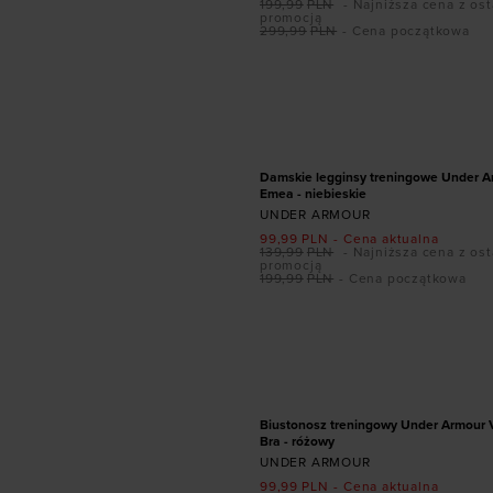
199,99
PLN
- Najniższa cena z ost
promocją
299,99
PLN
- Cena początkowa
Dodaj produkt w r
XS
S
M
L
X
PROMOCJA
Damskie legginsy treningowe Under A
Emea - niebieskie
UNDER ARMOUR
99,99
PLN
- Cena aktualna
139,99
PLN
- Najniższa cena z ost
promocją
199,99
PLN
- Cena początkowa
Dodaj produkt w r
XS
S
M
L
PROMOCJA
Biustonosz treningowy Under Armour 
Bra - różowy
UNDER ARMOUR
99,99
PLN
- Cena aktualna