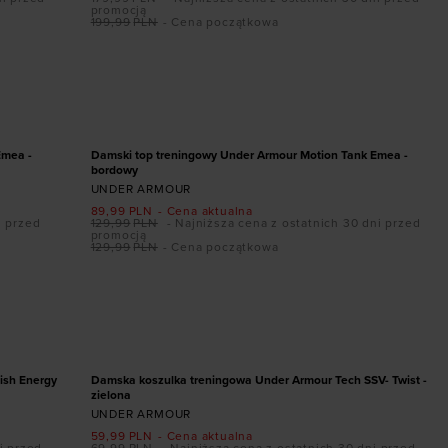
promocją
199,99
PLN
- Cena początkowa
Dodaj produkt w rozmiarze
XL
PROMOCJA
Emea -
Damski top treningowy Under Armour Motion Tank Emea -
bordowy
UNDER ARMOUR
89,99
PLN
- Cena aktualna
i przed
129,99
PLN
- Najniższa cena z ostatnich 30 dni przed
promocją
129,99
PLN
- Cena początkowa
Dodaj produkt w rozmiarze
XS
PROMOCJA
ish Energy
Damska koszulka treningowa Under Armour Tech SSV- Twist -
zielona
UNDER ARMOUR
59,99
PLN
- Cena aktualna