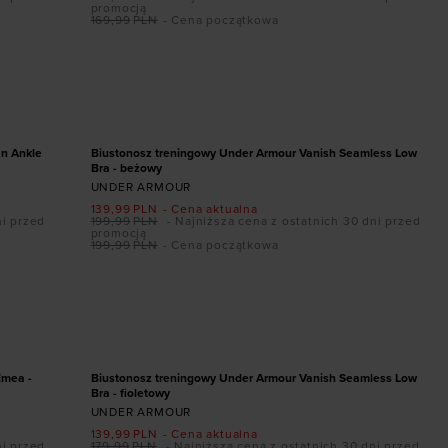
promocją
169,99
PLN
- Cena początkowa
Dodaj produkt w rozmiarze
XL
PROMOCJA
an Ankle
Biustonosz treningowy Under Armour Vanish Seamless Low
Bra - beżowy
UNDER ARMOUR
139,99
PLN
- Cena aktualna
ni przed
199,99
PLN
- Najniższa cena z ostatnich 30 dni przed
promocją
199,99
PLN
- Cena początkowa
Dodaj produkt w rozmiarze
XS
S
M
L
XL
PROMOCJA
Emea -
Biustonosz treningowy Under Armour Vanish Seamless Low
Bra - fioletowy
UNDER ARMOUR
139,99
PLN
- Cena aktualna
ni przed
179,99
PLN
- Najniższa cena z ostatnich 30 dni przed