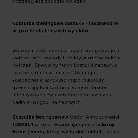
potrzebujesz podczas ćwiczeń.
Koszulka treningowa damska - niezawodne
wsparcie dla lepszych wyników
Głównym zadaniem odzieży treningowej jest
zwiększenie wygody i efektywności w trakcie
ćwiczeń. Specjalny fason koszulki zapewnia
swobodę ruchów podczas treningu, a
zastosowane szybkoschnące materiały
gwarantują komfort termiczny w trakcie
intensywnych ćwiczeń oraz odprowadzają
nadmiar wilgoci na zewnątrz.
Koszulka bez rękawów
Under Armour model:
1389851
w kolorze
czarnym
posiada
luźny
fason (loose)
, który swobodnie układa się na