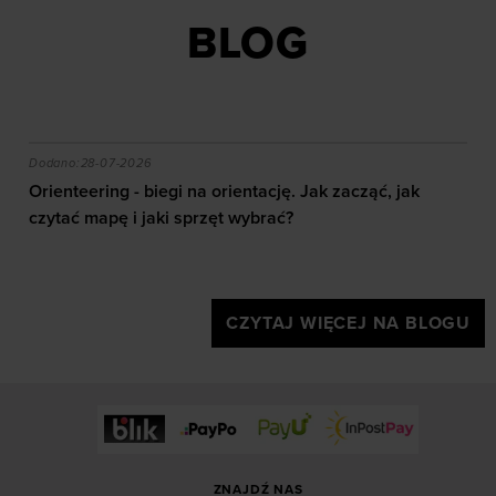
BLOG
akie efekty daje trening?
Orienteering - biegi na orientację. Jak zacząć, jak czy
Dodano:
28-07-2026
Orienteering - biegi na orientację. Jak zacząć, jak
czytać mapę i jaki sprzęt wybrać?
CZYTAJ WIĘCEJ NA BLOGU
ZNAJDŹ NAS