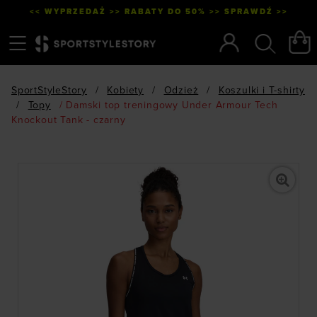
<< WYPRZEDAŻ >> RABATY DO 50% >> SPRAWDŹ >>
Menu
Szukaj
SportStyleStory
/
Kobiety
/
Odzież
/
Koszulki i T-shirty
/
Topy
/
Damski top treningowy Under Armour Tech
Knockout Tank - czarny