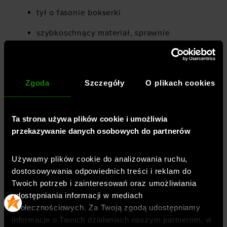
tył o fasonie bokserki
szybkoschnący materiał, sprawnie
odprowadzający pot
elastyczny materiał 4Way Stretch
swobodnie rozciąga się we wszystkich
Zgoda
Szczegóły
O plikach cookies
kierunkach
tył w kształcie litery T, wykończony
Ta strona używa plików cookie i umożliwia
logowanymi taśmami
przekazywanie danych osobowych do partnerów
profilowany, obniżony dół dla lepszej
osłony
Używamy plików cookie do analizowania ruchu,
dostosowywania odpowiednich treści i reklam do
Twoich potrzeb i zainteresowań oraz umożliwiania
udostępniania informacji w mediach
Płeć
:
kobieta
społecznościowych. Za Twoją zgodą udostępniamy
Przeznaczenie
:
informacje o Twoich działaniach naszym partnerom, w