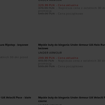
UNDER ARMOUR
329,99
PLN
- Cena aktualna
379,99
PLN
- Najniższa cena z ostatnich 30 d
promocją
549,99
PLN
- Cena początkowa
ozmiarze
Dodaj produkt w rozmiarze
45
45,5
46
41
42,5
43
44
44,5
45
45,
47
47,5
PROMOCJA
ura Ripstop - brązowe
Męskie buty do biegania Under Armour UA Halo Run
beżowe
UNDER ARMOUR
tatnich 30 dni przed
299,99
PLN
- Cena aktualna
419,99
PLN
- Najniższa cena z ostatnich 30 d
promocją
599,99
PLN
- Cena początkowa
ozmiarze
Dodaj produkt w rozmiarze
44,5
45
45,5
41
42
42,5
43
44
44,5
45
,5
46
47
47,5
UA Velociti Pace - białe
Męskie buty do biegania Under Armour UA Velociti 
czarne