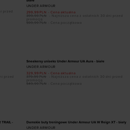
białe
UNDER ARMOUR
ni przed
299,99
PLN
- Cena aktualna
399,99
PLN
- Najniższa cena z ostatnich 30 dni przed
promocją
599,99
PLN
- Cena początkowa
Dodaj produkt w rozmiarze
45,5
41
42
42,5
43
44
44,5
45
45,5
46
47
47,5
PROMOCJA
Sneakersy uniseks Under Armour UA Aura - białe
UNDER ARMOUR
329,99
PLN
- Cena aktualna
ni przed
379,99
PLN
- Najniższa cena z ostatnich 30 dni przed
promocją
549,99
PLN
- Cena początkowa
Dodaj produkt w rozmiarze
45,5
38,5
40
40,5
PROMOCJA
 TRAIL -
Damskie buty treningowe Under Armour UA W Reign XT - biały
UNDER ARMOUR