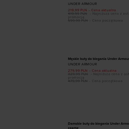
UNDER ARMOUR
219,99
PLN
- Cena aktualna
419,99
PLN
- Najniższa cena z ost
promocją
599,99
PLN
- Cena początkowa
Dodaj produkt w r
41
42
42,5
43
44
46
47
47
PROMOCJA
Męskie buty do biegania Under Armour 
UNDER ARMOUR
279,99
PLN
- Cena aktualna
329,99
PLN
- Najniższa cena z os
promocją
479,99
PLN
- Cena początkowa
Dodaj produkt w r
36
36,5
37,5
38
3
40,5
41
Damskie buty do biegania Under Armou
czarne