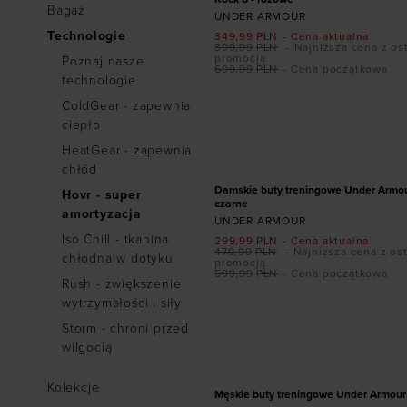
Bagaż
UNDER ARMOUR
Technologie
349,99
PLN
- Cena aktualna
399,99
PLN
- Najniższa cena z os
promocją
Poznaj nasze
699,99
PLN
- Cena początkowa
technologie
Dodaj produkt w r
ColdGear - zapewnia
ciepło
36
36,5
37,5
38
3
HeatGear - zapewnia
40,5
41
PROMOCJA
chłód
Damskie buty treningowe Under Armou
Hovr - super
czarne
amortyzacja
UNDER ARMOUR
Iso Chill - tkanina
299,99
PLN
- Cena aktualna
479,99
PLN
- Najniższa cena z os
chłodna w dotyku
promocją
599,99
PLN
- Cena początkowa
Rush - zwiększenie
wytrzymałości i siły
Dodaj produkt w r
Storm - chroni przed
41
42
42,5
43
44
wilgocią
46
47
47
Kolekcje
Męskie buty treningowe Under Armour 