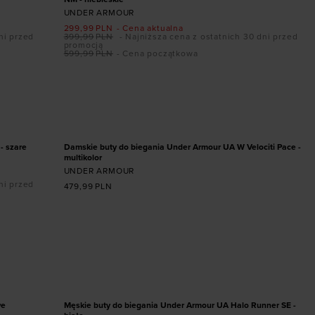
UNDER ARMOUR
299,99
PLN
- Cena aktualna
ni przed
399,99
PLN
- Najniższa cena z ostatnich 30 dni przed
promocją
599,99
PLN
- Cena początkowa
Dodaj produkt w rozmiarze
42
36,5
37,5
41
- szare
Damskie buty do biegania Under Armour UA W Velociti Pace -
multikolor
UNDER ARMOUR
ni przed
479,99
PLN
Dodaj produkt w rozmiarze
40,5
45,5
41
42
42,5
43
44
44,5
45
45,5
46
47
47,5
PROMOCJA
we
Męskie buty do biegania Under Armour UA Halo Runner SE -