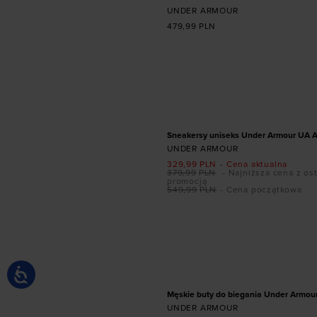
UNDER ARMOUR
479,99
PLN
Dodaj produkt w r
41
42
42,5
43
44,5
47
47,5
PROMOCJA
Sneakersy uniseks Under Armour UA A
UNDER ARMOUR
329,99
PLN
- Cena aktualna
379,99
PLN
- Najniższa cena z os
promocją
549,99
PLN
- Cena początkowa
Dodaj produkt w r
41
42
42,5
43
44
46
47
47
PROMOCJA
Męskie buty do biegania Under Armour 
UNDER ARMOUR