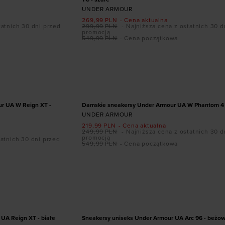
UNDER ARMOUR
269,99
PLN
- Cena aktualna
tatnich 30 dni przed
299,99
PLN
- Najniższa cena z ostatnich 30 d
promocją
549,99
PLN
- Cena początkowa
ozmiarze
Dodaj produkt w rozmiarze
8,5
39
40
42
36
37,5
38
38,5
39
41
PROMOCJA
r UA W Reign XT -
Damskie sneakersy Under Armour UA W Phantom 4 
UNDER ARMOUR
219,99
PLN
- Cena aktualna
249,99
PLN
- Najniższa cena z ostatnich 30 d
promocją
tatnich 30 dni przed
549,99
PLN
- Cena początkowa
Dodaj produkt w rozmiarze
ozmiarze
36,5
37,5
38
38,5
39
40
44,5
45
45,5
41
42
42,5
43
44
44,5
45
,5
46
47
47,5
PROMOCJA
UA Reign XT - białe
Sneakersy uniseks Under Armour UA Arc 96 - beżo