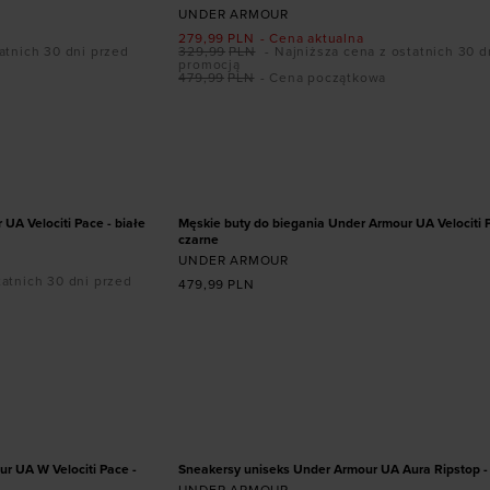
UNDER ARMOUR
279,99
PLN
- Cena aktualna
atnich 30 dni przed
329,99
PLN
- Najniższa cena z ostatnich 30 d
promocją
479,99
PLN
- Cena początkowa
ozmiarze
Dodaj produkt w rozmiarze
44,5
45
45,5
41
42
42,5
43
44
44,5
45
,5
46
47
47,5
UA Velociti Pace - białe
Męskie buty do biegania Under Armour UA Velociti 
czarne
UNDER ARMOUR
tatnich 30 dni przed
479,99
PLN
ozmiarze
Dodaj produkt w rozmiarze
8,5
39
40
41
42
42,5
43
44,5
45
45,
42
47
47,5
PROMOCJA
r UA W Velociti Pace -
Sneakersy uniseks Under Armour UA Aura Ripstop -