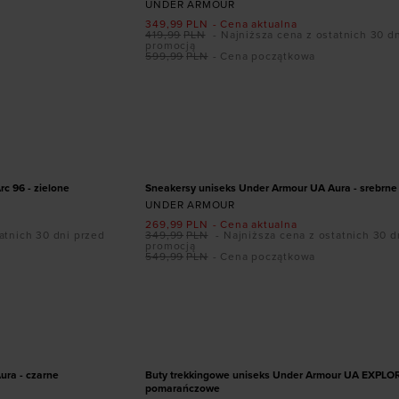
UNDER ARMOUR
349,99
PLN
- Cena aktualna
419,99
PLN
- Najniższa cena z ostatnich 30 d
promocją
599,99
PLN
- Cena początkowa
ozmiarze
Dodaj produkt w rozmiarze
44,5
45
45,5
41
42
42,5
43
44
44,5
45
,5
46
47
47,5
PROMOCJA
c 96 - zielone
Sneakersy uniseks Under Armour UA Aura - srebrne
UNDER ARMOUR
269,99
PLN
- Cena aktualna
atnich 30 dni przed
349,99
PLN
- Najniższa cena z ostatnich 30 d
promocją
549,99
PLN
- Cena początkowa
ozmiarze
Dodaj produkt w rozmiarze
45,5
46
47
40,5
41
42,5
43
44,5
45
46
47
47,5
PROMOCJA
ura - czarne
Buty trekkingowe uniseks Under Armour UA EXPLOR
pomarańczowe