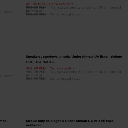
419,99
PLN
- Cena aktualna
599,99
PLN
- Najniższa cena z ostatnich 30 dni przed
promocją
ni przed
599,99
PLN
- Cena początkowa
Dodaj produkt w rozmiarze
45,5
41
42
42,5
43
44
44,5
45
45,5
46
47
47,5
PROMOCJA
 -
Sneakersy sportowe uniseks Under Armour UA Echo - zielone
UNDER ARMOUR
349,99
PLN
- Cena aktualna
499,99
PLN
- Najniższa cena z ostatnich 30 dni przed
promocją
ni przed
699,99
PLN
- Cena początkowa
Dodaj produkt w rozmiarze
45,5
41
42
42,5
43
44
44,5
45
45,5
46
47
47,5
PROMOCJA
Pace -
Męskie buty do biegania Under Armour UA Velociti Pace -
multikolor