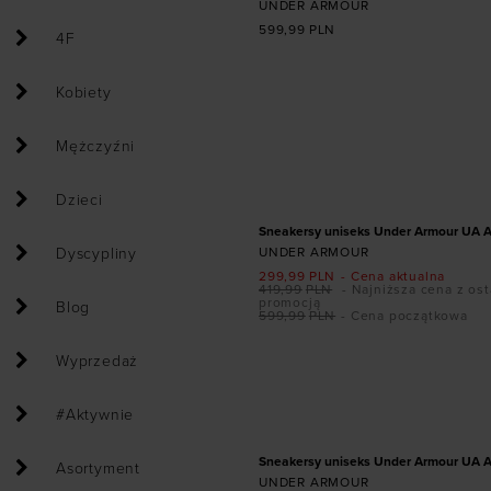
UNDER ARMOUR
599,99
PLN
4F
Kobiety
Dodaj produkt w r
Mężczyźni
41
42
42,5
43
44
46
47
47
Dzieci
PROMOCJA
Sneakersy uniseks Under Armour UA Ar
Dyscypliny
UNDER ARMOUR
299,99
PLN
- Cena aktualna
419,99
PLN
- Najniższa cena z ost
promocją
Blog
599,99
PLN
- Cena początkowa
Dodaj produkt w r
Wyprzedaż
41
42,5
43
44
44,5
#Aktywnie
47,5
PROMOCJA
Sneakersy uniseks Under Armour UA A
Asortyment
UNDER ARMOUR