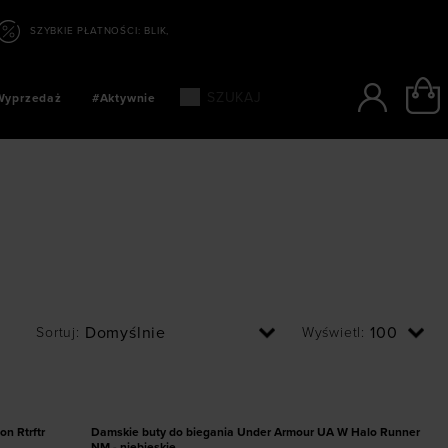
ATNOŚCI: BLIK, PAYPO, PAYU
Wyprzedaż
#Aktywnie
Sortuj
:
Dodaj produkt w rozmiarze
Wyświetl
:
45,5
36
36,5
37,5
38
38,5
39
40
40,5
41
42
PROMOCJA
n Rtrftr
Damskie buty do biegania Under Armour UA W Halo Runner
NM - niebieskie