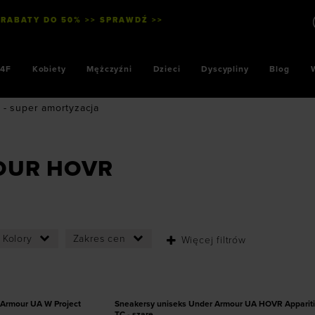
 RABATY DO 50% >> SPRAWDŹ >>
SZYBKIE PŁ
4F
Kobiety
Mężczyźni
Dzieci
Dyscypliny
Blog
 - super amortyzacja
OUR HOVR
ozmiarze
Dodaj produkt w rozmiarze
Kolory
Zakres cen
Więcej filtrów
8,5
39
40
41
42
42,5
43
44
44,5
45
42
46
47
47,5
PROMOCJA
Armour UA W Project
Sneakersy uniseks Under Armour UA HOVR Apparitio
TC - szare