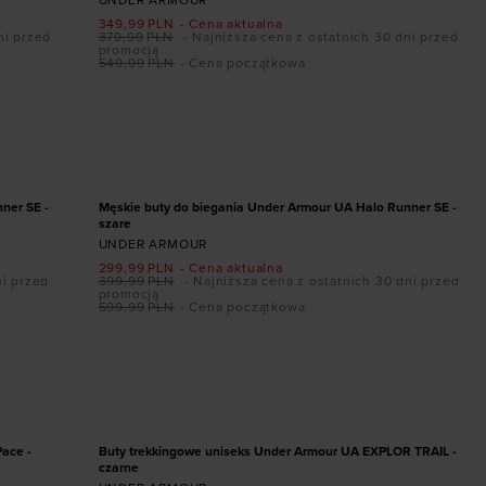
UNDER ARMOUR
349,99
PLN
- Cena aktualna
ni przed
379,99
PLN
- Najniższa cena z ostatnich 30 dni przed
promocją
549,99
PLN
- Cena początkowa
Dodaj produkt w rozmiarze
5
46
41
42
42,5
43
44
44,5
45
45,5
46
47
47,5
PROMOCJA
ner SE -
Męskie buty do biegania Under Armour UA Halo Runner SE -
szare
UNDER ARMOUR
299,99
PLN
- Cena aktualna
ni przed
399,99
PLN
- Najniższa cena z ostatnich 30 dni przed
promocją
599,99
PLN
- Cena początkowa
Dodaj produkt w rozmiarze
45,5
40,5
41
42
42,5
43
44,5
45
45,5
46
47
47,5
Pace -
Buty trekkingowe uniseks Under Armour UA EXPLOR TRAIL -
czarne