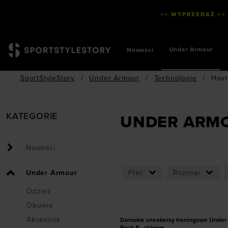
<< WYPRZEDAŻ >>
Under Armour
Nowości
SportStyleStory
/
Under Armour
/
Technologie
/
Hovr
KATEGORIE
UNDER ARM
Nowości
Dodaj produkt w r
Under Armour
Płeć
Rozmiar
36
36,5
37,5
38
3
Odzież
40,5
41
Obuwie
PROMOCJA
Akcesoria
Damskie sneakersy treningowe Under 
Rock 8 - różowe