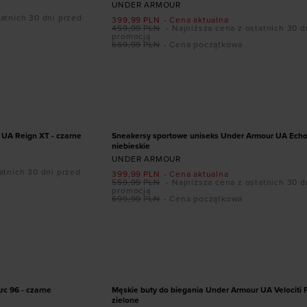
UNDER ARMOUR
tatnich 30 dni przed
399,99
PLN
- Cena aktualna
459,99
PLN
- Najniższa cena z ostatnich 30 d
promocją
669,99
PLN
- Cena początkowa
ozmiarze
Dodaj produkt w rozmiarze
44,5
45
45,5
41
42
42,5
43
44
44,5
45
,5
46
47
47,5
PROMOCJA
 UA Reign XT - czarne
Sneakersy sportowe uniseks Under Armour UA Echo
niebieskie
UNDER ARMOUR
atnich 30 dni przed
399,99
PLN
- Cena aktualna
559,99
PLN
- Najniższa cena z ostatnich 30 d
promocją
699,99
PLN
- Cena początkowa
ozmiarze
Dodaj produkt w rozmiarze
44,5
45
45,5
41
42
42,5
43
44
44,5
45
,5
46
47
47,5
PROMOCJA
c 96 - czarne
Męskie buty do biegania Under Armour UA Velociti 
zielone