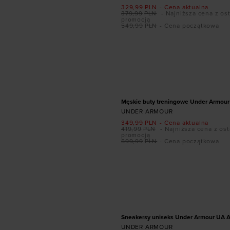
329,99
PLN
- Cena aktualna
379,99
PLN
- Najniższa cena z os
promocją
549,99
PLN
- Cena początkowa
Dodaj produkt w r
41
42
42,5
43
44
46
47
47
PROMOCJA
Męskie buty treningowe Under Armour
UNDER ARMOUR
349,99
PLN
- Cena aktualna
419,99
PLN
- Najniższa cena z ost
promocją
599,99
PLN
- Cena początkowa
Dodaj produkt w r
41
42
42,5
43
44
46
47
47
Sneakersy uniseks Under Armour UA Ar
UNDER ARMOUR