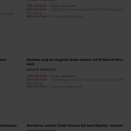
279,99
PLN
- Cena aktualna
329,99
PLN
- Najniższa cena z ostatnich 30 dni przed
promocją
ni przed
479,99
PLN
- Cena początkowa
Dodaj produkt w rozmiarze
45,5
36
36,5
38,5
PROMOCJA
Pace -
Damskie buty do biegania Under Armour UA W Velociti Pace -
białe
UNDER ARMOUR
279,99
PLN
- Cena aktualna
329,99
PLN
- Najniższa cena z ostatnich 30 dni przed
promocją
479,99
PLN
- Cena początkowa
Dodaj produkt w rozmiarze
5
46
41
42
42,5
43
44,5
45
45,5
46
47
47,5
PROMOCJA
 turkusowe
Sneakersy uniseks Under Armour UA Aura Ripstop - beżowe