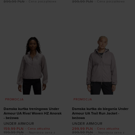
899,99
PLN
399,99
PLN
- Cena początkowa
- Cena początkowa
Dodaj produkt w
Dodaj produkt w
rozmiarze
rozmiarze
XS
S
M
L
XL
XS
PROMOCJA
PROMOCJA
Damska kurtka treningowa Under
Damska kurtka do biegania Under
Armour UA Rival Woven HZ Anorak
Armour UA Trail Run Jacket -
- beżowa
beżowa
UNDER ARMOUR
UNDER ARMOUR
159,99
PLN
299,99
PLN
- Cena aktualna
- Cena aktualna
199,99
PLN
399,99
PLN
- Najniższa cena z
- Najniższa cena z