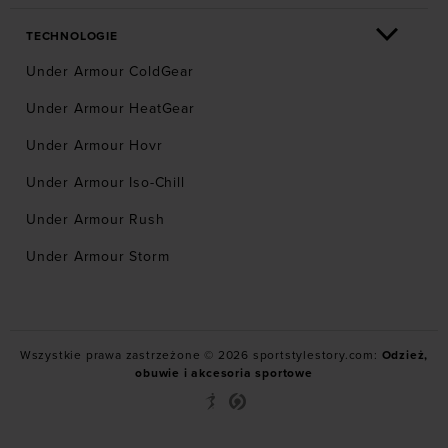
kurtki Guess
kurtki primaloft
TECHNOLOGIE
kurtka Fila
Under Armour ColdGear
kurtki bomberki męskie
kurtka Local Heroes
Under Armour HeatGear
kurtki i bezrękawniki do biegania
Under Armour Hovr
kurtki pikowane
Under Armour Iso-Chill
krótkie kurtki zimowe
kurtki Puma
Under Armour Rush
kurtki narciarska Quiksilver
Under Armour Storm
kurtki Prosto
kurtki przejściowe
kurtki wodoodporne
kurtki i bezrękawniki Under Armour
kurtki narciarskie Roxy
Wszystkie prawa zastrzeżone © 2026 sportstylestory.com:
Odzież,
obuwie i akcesoria sportowe
Kurtki 2w1
kurtki w gory
kurtki przejsciowe damskie