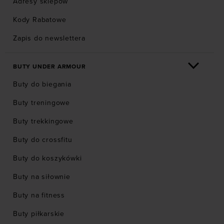
Adresy sklepów
kurtki sportowe damskie
kurtki puffer
Kody Rabatowe
kurtki narciarskie damskie
Zapis do newslettera
kurtki wiatrówki damskie
kurtki Champion
BUTY UNDER ARMOUR
kurtki trekkingowe
Buty do biegania
kurtki i bezrękawniki 4F
kurtki i bezrękawniki dziecięce
Buty treningowe
kurtki goretex
kurtki casual damskie
Buty trekkingowe
dlugie kurtki zimowe
Buty do crossfitu
kurtki Columbia
kurtki odblaskowe
Buty do koszykówki
kurtki męskie przeciwdeszczowe
Buty na siłownie
kurtki i bezrękawniki sportowe
Buty na fitness
kurtki Hally Hansen
kurtka oversize meska
Buty piłkarskie