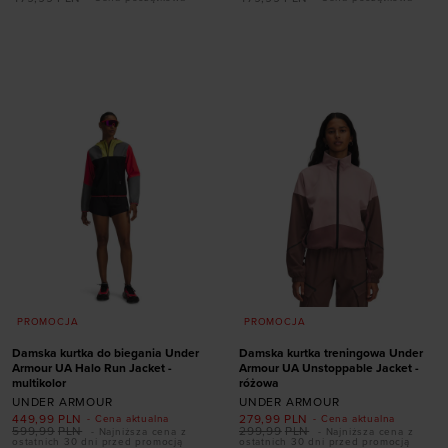
Dodaj produkt w
rozmiarze
rozmiarze
XS
S
M
L
XL
XS
S
M
L
XL
XXL
PROMOCJA
PROMOCJA
Damska kurtka do biegania Under
Damska kurtka treningowa Under
Armour UA Halo Run Jacket -
Armour UA Unstoppable Jacket -
multikolor
różowa
UNDER ARMOUR
UNDER ARMOUR
449,99
PLN
279,99
PLN
- Cena aktualna
- Cena aktualna
599,99
PLN
299,99
PLN
- Najniższa cena z
- Najniższa cena z
ostatnich 30 dni przed promocją
ostatnich 30 dni przed promocją