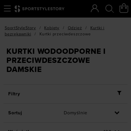
Menu
Szukaj
SportStyleStory
/
Kobiety
/
Odzież
/
Kurtki i
bezrękawniki
/
Kurtki przeciwdeszczowe
KURTKI WODOODPORNE I
PRZECIWDESZCZOWE
DAMSKIE
Filtry
Sortuj