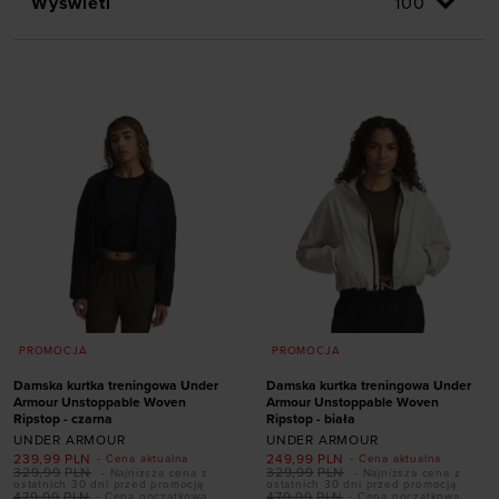
Wyświetl
PROMOCJA
PROMOCJA
Damska kurtka treningowa Under
Damska kurtka treningowa Under
Armour Unstoppable Woven
Armour Unstoppable Woven
Ripstop - czarna
Ripstop - biała
UNDER ARMOUR
UNDER ARMOUR
239,99
PLN
249,99
PLN
- Cena aktualna
- Cena aktualna
329,99
PLN
329,99
PLN
- Najniższa cena z
- Najniższa cena z
ostatnich 30 dni przed promocją
ostatnich 30 dni przed promocją
Dodaj produkt w
479,99
PLN
479,99
PLN
- Cena początkowa
- Cena początkowa