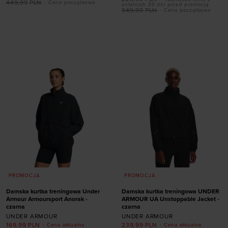
449,99
PLN
- Cena początkowa
ostatnich 30 dni przed promocją
349,99
PLN
- Cena początkowa
Dodaj produkt w
Dodaj produkt w
rozmiarze
rozmiarze
XS
S
M
L
L
XL
XXL
PROMOCJA
PROMOCJA
Damska kurtka treningowa Under
Damska kurtka treningowa UNDER
Armour Armoursport Anorak -
ARMOUR UA Unstoppable Jacket -
czarna
czarna
UNDER ARMOUR
UNDER ARMOUR
169,99
PLN
239,99
PLN
- Cena aktualna
- Cena aktualna