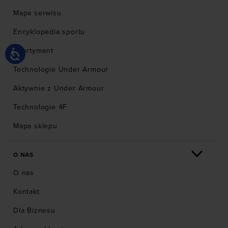
Mapa serwisu
kurtki oversize damskie
kurtki wiosenne męskie
Encyklopedia sportu
kurtki z membraną
Asortyment
kurtka bezrękawnik męski
wiatrówki dla dzieci
Technologie Under Armour
kurtki Elesse
Aktywnie z Under Armour
kurtki Marmot
kurtki treningowe
Technologie 4F
kurtki Alpinus
Mapa sklepu
kurtki wiatrówki męskie
kurtka zimowa męska
O NAS
kurtki koszulowe
kurtki casual męskie
O nas
kurtki puchowe męskie
Kontakt
kurtki Vans
kurtki kolarskie
Dla Biznesu
kurtki zimowe damskie