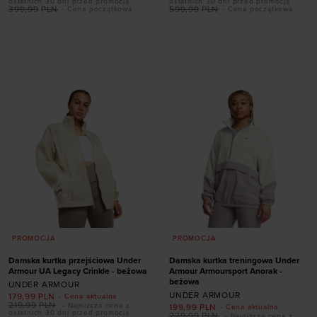
ostatnich 30 dni przed promocją
ostatnich 30 dni przed promocją
Dodaj produkt w
399,99
PLN
599,99
PLN
- Cena początkowa
- Cena początkowa
Dodaj produkt w
rozmiarze
rozmiarze
XS
S
M
L
XL
XL
XXL
PROMOCJA
PROMOCJA
Damska kurtka przejściowa Under
Damska kurtka treningowa Under
Armour UA Legacy Crinkle - beżowa
Armour Armoursport Anorak -
beżowa
UNDER ARMOUR
UNDER ARMOUR
179,99
PLN
- Cena aktualna
219,99
PLN
- Najniższa cena z
199,99
PLN
- Cena aktualna
ostatnich 30 dni przed promocją
229,99
PLN
- Najniższa cena z