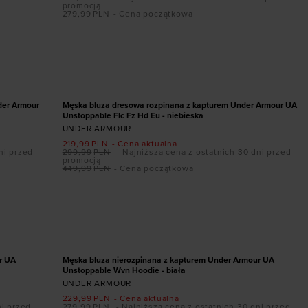
promocją
279,99
PLN
- Cena początkowa
Dodaj produkt w rozmiarze
XXL
PROMOCJA
der Armour
Męska bluza dresowa rozpinana z kapturem Under Armour UA
Unstoppable Flc Fz Hd Eu - niebieska
UNDER ARMOUR
219,99
PLN
- Cena aktualna
ni przed
299,99
PLN
- Najniższa cena z ostatnich 30 dni przed
promocją
449,99
PLN
- Cena początkowa
Dodaj produkt w rozmiarze
S
M
L
XL
XXL
PROMOCJA
r UA
Męska bluza nierozpinana z kapturem Under Armour UA
Unstoppable Wvn Hoodie - biała
UNDER ARMOUR
229,99
PLN
- Cena aktualna
ni przed
279,99
PLN
- Najniższa cena z ostatnich 30 dni przed