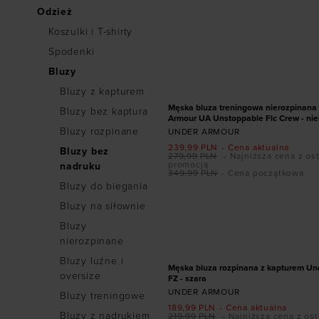
Odzież
Koszulki i T-shirty
Spodenki
Dodaj produkt w r
Bluzy
S
M
L
XL
PROMOCJA
Bluzy z kapturem
Męska bluza treningowa nierozpinana
Bluzy bez kaptura
Armour UA Unstoppable Flc Crew - nie
Bluzy rozpinane
UNDER ARMOUR
239,99
PLN
- Cena aktualna
Bluzy bez
279,99
PLN
- Najniższa cena z os
promocją
nadruku
349,99
PLN
- Cena początkowa
Bluzy do biegania
Bluzy na siłownie
Dodaj produkt w r
Bluzy
S
M
L
XL
nierozpinane
PROMOCJA
Bluzy luźne i
Męska bluza rozpinana z kapturem Un
oversize
FZ - szara
UNDER ARMOUR
Bluzy treningowe
189,99
PLN
- Cena aktualna
Bluzy z nadrukiem
219,99
PLN
- Najniższa cena z ost