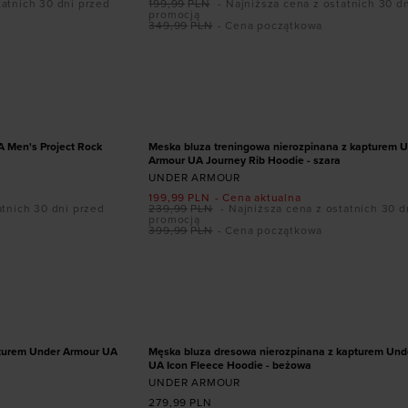
tatnich 30 dni przed
199,99
PLN
- Najniższa cena z ostatnich 30 d
promocją
349,99
PLN
- Cena początkowa
ozmiarze
Dodaj produkt w rozmiarze
M
L
XXL
PROMOCJA
A Men's Project Rock
Meska bluza treningowa nierozpinana z kapturem 
Armour UA Journey Rib Hoodie - szara
UNDER ARMOUR
199,99
PLN
- Cena aktualna
atnich 30 dni przed
239,99
PLN
- Najniższa cena z ostatnich 30 d
promocją
399,99
PLN
- Cena początkowa
ozmiarze
Dodaj produkt w rozmiarze
ROZPINANA Z
UR UA RIVAL
 - SZARA
S
M
L
XL
XXL
pturem Under Armour UA
Męska bluza dresowa nierozpinana z kapturem Und
UA Icon Fleece Hoodie - beżowa
UNDER ARMOUR
279,99
PLN