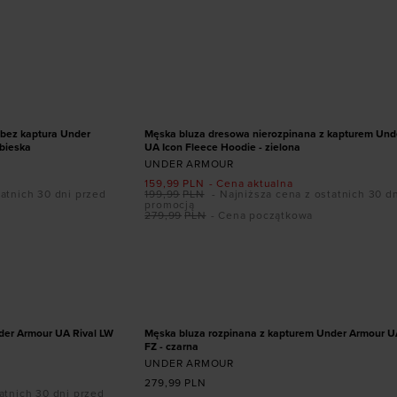
ozmiarze
Dodaj produkt w rozmiarze
XXL
S
PROMOCJA
 bez kaptura Under
Męska bluza dresowa nierozpinana z kapturem Und
bieska
UA Icon Fleece Hoodie - zielona
UNDER ARMOUR
159,99
PLN
- Cena aktualna
tatnich 30 dni przed
199,99
PLN
- Najniższa cena z ostatnich 30 d
promocją
279,99
PLN
- Cena początkowa
ozmiarze
Dodaj produkt w rozmiarze
XXL
XS
S
M
L
XL
XXL
der Armour UA Rival LW
Męska bluza rozpinana z kapturem Under Armour U
FZ - czarna
UNDER ARMOUR
279,99
PLN
atnich 30 dni przed