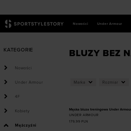
Nowości
Under Armour
SportStyleStory
/
Mężczyźni
/
Odzież
/
Bluzy
/
Blu
KATEGORIE
BLUZY BEZ 
Nowości
Under Armour
Marka
Rozmiar
Dodaj produkt w r
4F
L
XL
Męska bluza treningowa Under Armour T
Kobiety
UNDER ARMOUR
179,99
PLN
Mężczyźni