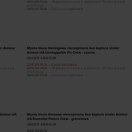
249,99
PLN
- Najniższa cena z ostatnich 30 dni przed
promocją
249,99
PLN
- Cena początkowa
Dodaj produkt w rozmiarze
S
M
L
XL
XXL
PROMOCJA
er Armour
Męska bluza treningowa nierozpinana bez kaptura Under
Armour UA Unstoppable Flc Crew - czarna
UNDER ARMOUR
239,99
PLN
- Cena aktualna
ni przed
299,99
PLN
- Najniższa cena z ostatnich 30 dni przed
promocją
349,99
PLN
- Cena początkowa
Dodaj produkt w rozmiarze
S
M
L
XL
XXL
 Armour UA
Męska bluza dresowa nierozpinana bez kaptura Under Armour
UA Essential Fleece Crew - granatowa
UNDER ARMOUR
249,99
PLN