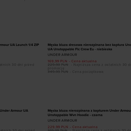
ozmiarze
Dodaj produkt w rozmiarze
XL
S
M
L
XL
XXL
PROMOCJA
rmour UA Launch 1/4 ZIP
Męska bluza dresowa nierozpinana bez kaptura Un
UA Unstoppable Flc Crew Eu - niebieska
UNDER ARMOUR
169,99
PLN
- Cena aktualna
atnich 30 dni przed
229,99
PLN
- Najniższa cena z ostatnich 30 d
promocją
349,99
PLN
- Cena początkowa
ozmiarze
Dodaj produkt w rozmiarze
XXL
S
M
L
XL
PROMOCJA
 Under Armour UA
Męska bluza nierozpinana z kapturem Under Armou
Unstoppable Wvn Hoodie - czarna
UNDER ARMOUR
229,99
PLN
- Cena aktualna
tatnich 30 dni przed
319,99
PLN
- Najniższa cena z ostatnich 30 d