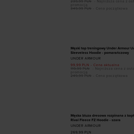
239,99
PLN
- Najniższa cena z os
promocją
349,99
PLN
- Cena początkowa
Dodaj produkt w r
XS
PROMOCJA
Męski top treningowy Under Armour U
Sleeveless Hoodie - pomarańczowy
UNDER ARMOUR
99,99
PLN
- Cena aktualna
119,99
PLN
- Najniższa cena z ost
promocją
249,99
PLN
- Cena początkowa
Dodaj produkt w r
XS
MĘSKA BLUZA DRESOWA 
KAPTUREM UNDER ARMO
FLEECE FZ HOODIE
Męska bluza dresowa rozpinana z ka
Rival Fleece FZ Hoodie - szara
UNDER ARMOUR
269,99
PLN