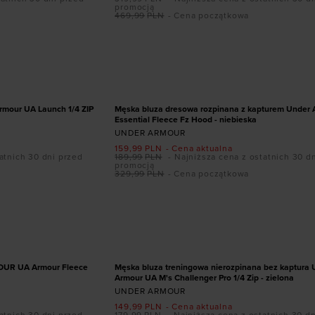
promocją
469,99
PLN
- Cena początkowa
ozmiarze
Dodaj produkt w rozmiarze
S
PROMOCJA
rmour UA Launch 1/4 ZIP
Męska bluza dresowa rozpinana z kapturem Under
Essential Fleece Fz Hood - niebieska
UNDER ARMOUR
159,99
PLN
- Cena aktualna
atnich 30 dni przed
189,99
PLN
- Najniższa cena z ostatnich 30 d
promocją
329,99
PLN
- Cena początkowa
ozmiarze
Dodaj produkt w rozmiarze
S
M
L
PROMOCJA
OUR UA Armour Fleece
Męska bluza treningowa nierozpinana bez kaptura 
Armour UA M's Challenger Pro 1/4 Zip - zielona
UNDER ARMOUR
149,99
PLN
- Cena aktualna