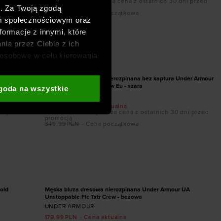
ni przed
169,99
PLN
- Najniższa cena z ostatnich 30 dni przed
promocją
h. Za Twoją zgodą
249,99
PLN
- Cena początkowa
om społecznościowym oraz
formacje z innymi, które
Dodaj produkt w rozmiarze
nia przez Ciebie z ich
osobowe w celu kierowania
S
XL
XXL
PROMOCJA
adzania badań
aszych partnerów (np. sieci
 Armour UA
Męska bluza dresowa nierozpinana bez kaptura Under Armour
UA Unstoppable Flc Crew Eu - szara
goda na wszystkie
i
oraz sekcji „Szczegóły”
UNDER ARMOUR
169,99
PLN
- Cena aktualna
ni przed
229,99
PLN
- Najniższa cena z ostatnich 30 dni przed
promocją
349,99
PLN
- Cena początkowa
Dodaj produkt w rozmiarze
XS
S
XL
XXL
PROMOCJA
old
Męska bluza dresowa nierozpinana Under Armour UA
Unstoppable Flc Txtr Crew - beżowa
UNDER ARMOUR
179,99
PLN
- Cena aktualna