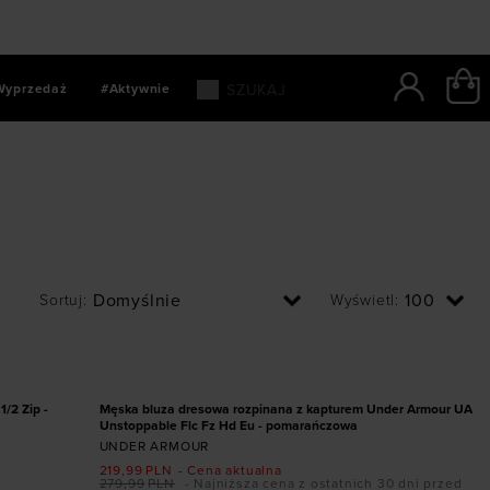
Wyprzedaż
#Aktywnie
Sortuj
:
Wyświetl
:
Dodaj produkt w rozmiarze
S
M
L
XL
XXL
PROMOCJA
/2 Zip -
Męska bluza dresowa rozpinana z kapturem Under Armour UA
Unstoppable Flc Fz Hd Eu - pomarańczowa
UNDER ARMOUR
219,99
PLN
- Cena aktualna
279,99
PLN
- Najniższa cena z ostatnich 30 dni przed