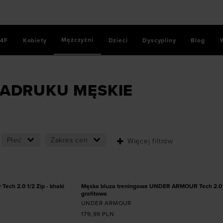
Mężczyźni
4F
Kobiety
Dzieci
Dyscypliny
Blog
zy bez nadruku
NADRUKU MĘSKIE
Płeć
Zakres cen
Więcej filtrów
ozmiarze
Dodaj produkt w rozmiarze
XL
ech 2.0 1/2 Zip - khaki
Męska bluza treningowa UNDER ARMOUR Tech 2.0 1
grafitowa
UNDER ARMOUR
179,99
PLN