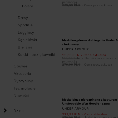
promocją
279,99
PLN
- Cena początkowa
Polary
Dresy
Dodaj produkt w r
Spodnie
S
M
L
Legginsy
PROMOCJA
Kąpielówki
Męski longsleeve do biegania Under A
- turkusowy
Bielizna
UNDER ARMOUR
Kurtki i bezrękawniki
139,99
PLN
- Cena aktualna
199,99
PLN
- Najniższa cena z ost
promocją
279,99
PLN
- Cena początkowa
Obuwie
Akcesoria
Dodaj produkt w r
Dyscypliny
Technologie
S
M
L
XL
PROMOCJA
Nowości
Męska bluza nierozpinana z kapturem
Unstoppable Wvn Hoodie - szara
UNDER ARMOUR
Dzieci
229,99
PLN
- Cena aktualna
279,99
PLN
- Najniższa cena z os