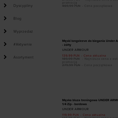
promocją
Dyscypliny
469,99
PLN
- Cena początkowa
Blog
Dodaj produkt w r
XL
Wyprzedaż
PROMOCJA
Męski longsleeve do biegania Under A
#Aktywnie
- żółty
UNDER ARMOUR
139,99
PLN
- Cena aktualna
Asortyment
189,99
PLN
- Najniższa cena z ost
promocją
279,99
PLN
- Cena początkowa
Dodaj produkt w r
S
PROMOCJA
Męska bluza treningowa UNDER ARM
1/4 Zip - bordowa
UNDER ARMOUR
119,99
PLN
- Cena aktualna