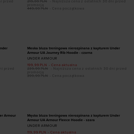
ni przed
219,99
PLN
- Najniższa cena z ostatnich 30 dni przed
promocją
449,99
PLN
- Cena początkowa
Dodaj produkt w rozmiarze
L
PROMOCJA
Under
Meska bluza treningowa nierozpinana z kapturem Under
Armour UA Journey Rib Hoodie - czarna
UNDER ARMOUR
199,99
PLN
- Cena aktualna
ni przed
239,99
PLN
- Najniższa cena z ostatnich 30 dni przed
promocją
399,99
PLN
- Cena początkowa
Dodaj produkt w rozmiarze
XXL
PROMOCJA
er Armour
Męska bluza treningowa nierozpinana z kapturem Under
Armour UA Armour Fleece Hoodie - szara
UNDER ARMOUR
119,99
PLN
- Cena aktualna