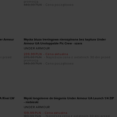
promocją
449,99
PLN
- Cena początkowa
Dodaj produkt w rozmiarze
S
M
L
XL
XXL
PROMOCJA
er Armour
Męska bluza treningowa nierozpinana bez kaptura Under
Armour UA Unstoppable Flc Crew - szara
UNDER ARMOUR
239,99
PLN
- Cena aktualna
ni przed
279,99
PLN
- Najniższa cena z ostatnich 30 dni przed
promocją
349,99
PLN
- Cena początkowa
Dodaj produkt w rozmiarze
S
M
L
XL
XXL
PROMOCJA
A Rival LW
Męski longsleeve do biegania Under Armour UA Launch 1/4 ZIP
- niebieski
UNDER ARMOUR
139,99
PLN
- Cena aktualna
189,99
PLN
- Najniższa cena z ostatnich 30 dni przed