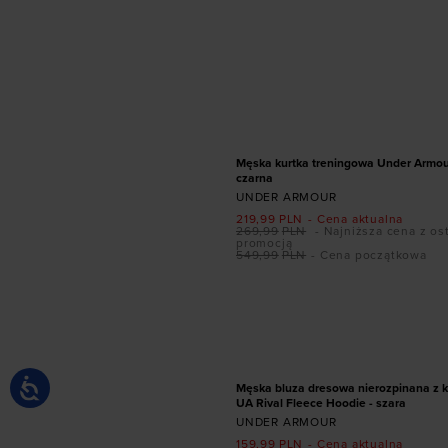
Dodaj produkt w r
XXL
PROMOCJA
Męska kurtka treningowa Under Armou
czarna
UNDER ARMOUR
219,99
PLN
- Cena aktualna
269,99
PLN
- Najniższa cena z os
promocją
549,99
PLN
- Cena początkowa
Dodaj produkt w r
S
M
L
PROMOCJA
Męska bluza dresowa nierozpinana z 
UA Rival Fleece Hoodie - szara
UNDER ARMOUR
159,99
PLN
- Cena aktualna