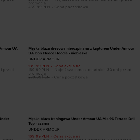
promocją
469,99
PLN
- Cena początkowa
Dodaj produkt w rozmiarze
S
PROMOCJA
 Armour UA
Męska bluza dresowa nierozpinana z kapturem Under Armour
UA Icon Fleece Hoodie - niebieska
UNDER ARMOUR
139,99
PLN
- Cena aktualna
ni przed
169,99
PLN
- Najniższa cena z ostatnich 30 dni przed
promocją
279,99
PLN
- Cena początkowa
Dodaj produkt w rozmiarze
XS
S
M
L
XL
XXL
PROMOCJA
Under
Męska bluza treningowa Under Armour UA M's 96 Terrace Drill
Top - czarna
UNDER ARMOUR
169,99
PLN
- Cena aktualna