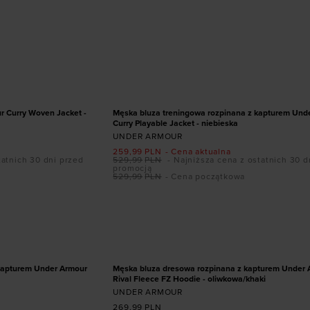
ozmiarze
Dodaj produkt w rozmiarze
XS
S
M
L
PROMOCJA
r Curry Woven Jacket -
Męska bluza treningowa rozpinana z kapturem Und
Curry Playable Jacket - niebieska
UNDER ARMOUR
259,99
PLN
- Cena aktualna
tatnich 30 dni przed
529,99
PLN
- Najniższa cena z ostatnich 30 d
promocją
529,99
PLN
- Cena początkowa
ozmiarze
Dodaj produkt w rozmiarze
XL
3XL
kapturem Under Armour
Męska bluza dresowa rozpinana z kapturem Under
Rival Fleece FZ Hoodie - oliwkowa/khaki
UNDER ARMOUR
269,99
PLN