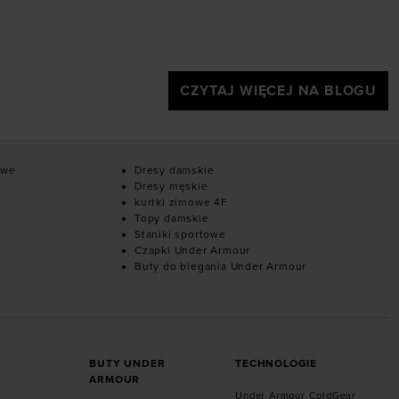
CZYTAJ WIĘCEJ NA BLOGU
owe
Dresy damskie
Dresy męskie
kurtki zimowe 4F
Topy damskie
Staniki sportowe
Czapki Under Armour
Buty do biegania Under Armour
BUTY UNDER
TECHNOLOGIE
ARMOUR
Under Armour ColdGear