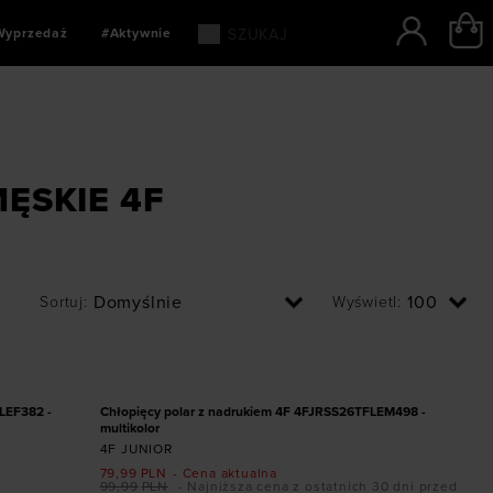
Wyprzedaż
#Aktywnie
ĘSKIE 4F
Sortuj
:
Wyświetl
:
Dodaj produkt w rozmiarze
152
158
164
PROMOCJA
LEF382 -
Chłopięcy polar z nadrukiem 4F 4FJRSS26TFLEM498 -
multikolor
4F JUNIOR
79,99
PLN
- Cena aktualna
99,99
PLN
- Najniższa cena z ostatnich 30 dni przed