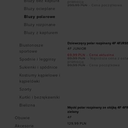
Bluzy bez kaptura
promocją
299,99
PLN
- Cena początkowa
Bluzy ocieplane
Bluzy polarowe
Dodaj produkt w r
Bluzy rozpinane
146
Bluzy z kapturem
PROMOCJA
Dziewczęcy polar rozpinany 4F 4FJRS
Biustonosze
4F JUNIOR
sportowe
69,99
PLN
- Cena aktualna
89,99
PLN
- Najniższa cena z osta
Spodnie i legginsy
promocją
89,99
PLN
- Cena początkowa
Sukienki i spódnice
Kostiumy kąpielowe i
kąpielówki
Dodaj produkt w r
Szorty
S
Kurtki i bezrękawniki
Bielizna
Męski polar rozpinany ze stójką 4F 
zielony
4F
Obuwie
129,99
PLN
Akcesoria