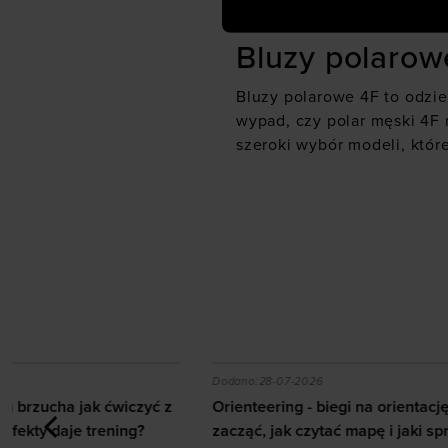
Bluza polarowa damska 4F 
Bluzy polarow
Bluzy polarowe 4F to odzie
wypad, czy polar męski 4F 
szeroki wybór modeli, któ
 z ab wheel i jakie efekty daje trening?
Orienteering - biegi na orientację. Jak zacząć, jak c
Jak zbudow
Dodano:
28-07-2026
Dodano:
03-07
Orienteering - biegi na orientację. Jak
Jak zbudowa
zacząć, jak czytać mapę i jaki sprzęt
Kompletny 