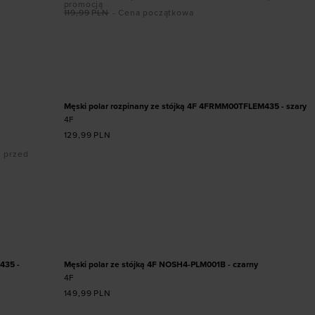
promocją
119,99
PLN
- Cena początkowa
Dodaj produkt w rozmiarze
164
S
L
Męski polar rozpinany ze stójką 4F 4FRMM00TFLEM435 - szary
4F
129,99
PLN
i przed
Dodaj produkt w rozmiarze
3XL
435 -
Męski polar ze stójką 4F NOSH4-PLM001B - czarny
4F
149,99
PLN