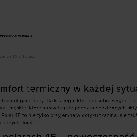
ozmiarze
F 4FWMM00TFLEM317 -
atnich 30 dni przed
mfort termiczny w każdej sytua
 element garderoby dla każdego, kto ceni sobie wygodę, ci
k i męskie, które sprawdzą się podczas codziennych akty
 Polar 4F to nie tylko przyjemna w dotyku tkanina, ale t
 i oddychalność.