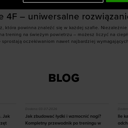
doskonale sprawdzi się zarówno podczas jesiennych spac
e 4F – uniwersalne rozwiązani
ż, która powinna znaleźć się w każdej szafie. Niezależn
na trening na świeżym powietrzu – możesz liczyć na ciep
re sprostają oczekiwaniom nawet najbardziej wymagającyc
BLOG
zytać mapę i jaki sprzęt wybrać?
ać łydki i wzmocnić nogi? Kompletny przewodnik po tren
Ile kalorii spala squash i
-2026
Dodano:
02-07-2026
ć łydki i wzmocnić nogi?
Ile kalorii spala squash i ja
przewodnik po treningu w
odchudzanie?