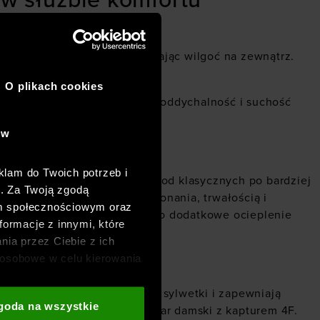
w służbie komfortu
ia:
ała i jednocześnie odprowadzając wilgoć na zewnątrz.
O plikach cookies
iłku fizycznego. Gwarantuje oddychalność i suchość
ów
ę
klam do Twoich potrzeb i
pne są w różnych krojach – od klasycznych po bardziej
h. Za Twoją zgodą
hują się wysoką jakością wykonania, trwałością i
om społecznościowym oraz
hnia w cieplejsze dni lub jako dodatkowe ocieplenie
formacje z innymi, które
nia przez Ciebie z ich
osobowe w celu kierowania
adzania badań
aszych partnerów (np. sieci
świetnie dopasowują się do sylwetki i zapewniają
goda na wszystkie
i
oraz sekcji „Szczegóły”
idealnym wyborem będzie polar damski z kapturem 4F.