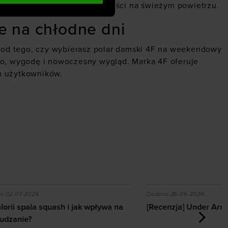
erów, jak i zimowych aktywności na świeżym powietrzu.
e na chłodne dni
ie od tego, czy wybierasz polar damski 4F na weekendowy
ło, wygodę i nowoczesny wygląd. Marka 4F oferuje
h użytkowników.
ingu w domu i na siłowni
 jak wpływa na odchudzanie?
[Recenzja] Under Armour UA Explor Trail
C
Dodano:
26-06-2026
D
k wpływa na
[Recenzja] Under Armour UA Explor Trail
C
a