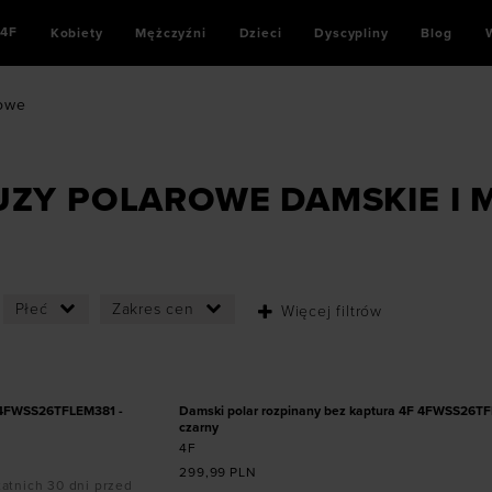
4F
Kobiety
Mężczyźni
Dzieci
Dyscypliny
Blog
rowe
UZY POLAROWE DAMSKIE I M
Płeć
Zakres cen
Więcej filtrów
ozmiarze
Dodaj produkt w rozmiarze
L
XS
M
XL
F 4FWSS26TFLEM381 -
Damski polar rozpinany bez kaptura 4F 4FWSS26TF
czarny
4F
299,99
PLN
tatnich 30 dni przed