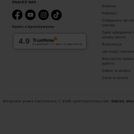
ZNAJDŹ NAS
Dostawa
Płatności
Odstąpienia od u
(zwroty)
Opinie o Sportstylestory
Zgłoś odstąpienie 
umowy (zwrot)
4.9
Reklamacje
Na podstawie
6036
opinii
z całego okresu
Jak złożyć zamówi
Najczęściej zadaw
pytania
Odbiór w sklepie
Zwrot w salonie
Wszystkie prawa zastrzeżone © 2026 sportstylestory.com:
Odzież, obu