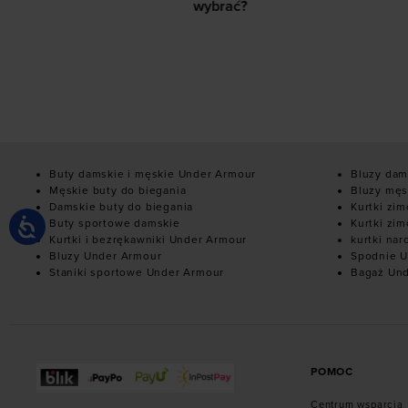
wybrać?
domu i na s
Buty damskie i męskie Under Armour
Bluzy dam
Męskie buty do biegania
Bluzy męs
Damskie buty do biegania
Kurtki zi
Buty sportowe damskie
Kurtki zi
Kurtki i bezrękawniki Under Armour
kurtki nar
Bluzy Under Armour
Spodnie U
Staniki sportowe Under Armour
Bagaż Un
POMOC
Centrum wsparcia