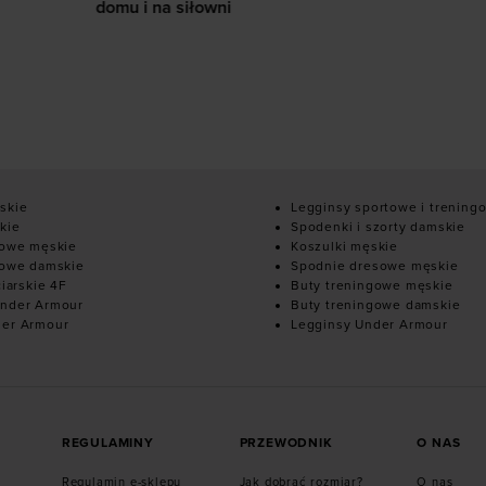
iłowni
10
skie
Legginsy sportowe i trening
kie
Spodenki i szorty damskie
mowe męskie
Koszulki męskie
mowe damskie
Spodnie dresowe męskie
ciarskie 4F
Buty treningowe męskie
nder Armour
Buty treningowe damskie
der Armour
Legginsy Under Armour
REGULAMINY
PRZEWODNIK
O NAS
Regulamin e-sklepu
Jak dobrać rozmiar?
O nas