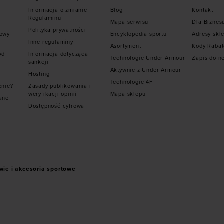
Informacja o zmianie
Blog
Kontakt
Regulaminu
Mapa serwisu
Dla Biznes
Polityka prywatności
mowy
Encyklopedia sportu
Adresy skl
Inne regulaminy
Asortyment
Kody Raba
od
Informacja dotycząca
Technologie Under Armour
Zapis do n
sankcji
Aktywnie z Under Armour
Hosting
Technologie 4F
enie?
Zasady publikowania i
weryfikacji opinii
Mapa sklepu
ane
Dostępność cyfrowa
wie i akcesoria sportowe