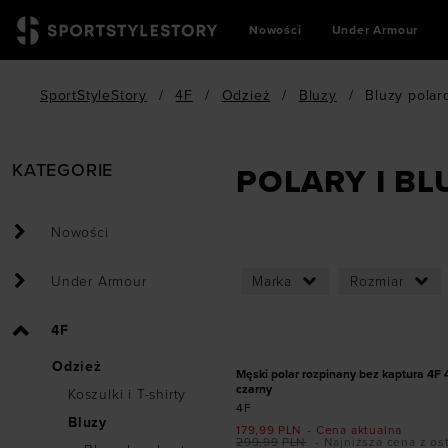
Nowości
Under Armour
SportStyleStory
/
4F
/
Odzież
/
Bluzy
/
Bluzy pola
KATEGORIE
POLARY I BL
Nowości
Under Armour
Marka
Rozmiar
Dodaj produkt w r
4F
M
XL
XX
PROMOCJA
Odzież
Męski polar rozpinany bez kaptura 4
czarny
Koszulki i T-shirty
4F
Bluzy
179,99
PLN
- Cena aktualna
299,99
PLN
- Najniższa cena z os