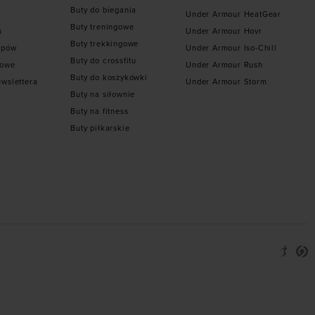
Buty do biegania
Under Armour HeatGear
Buty treningowe
u
Under Armour Hovr
Buty trekkingowe
epów
Under Armour Iso-Chill
Buty do crossfitu
towe
Under Armour Rush
Buty do koszykówki
ewslettera
Under Armour Storm
Buty na siłownie
Buty na fitness
Buty piłkarskie