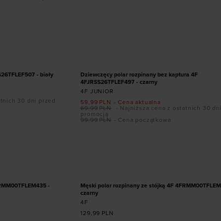
ozmiarze
Dodaj produkt w rozmiarze
122/128
134/140
146/152
158/
PROMOCJA
S26TFLEF507 - biały
Dziewczęcy polar rozpinany bez kaptura 4F
4FJRSS26TFLEF497 - czarny
4F JUNIOR
tnich 30 dni przed
59,99
PLN
- Cena aktualna
69,99
PLN
- Najniższa cena z ostatnich 30 dn
promocją
99,99
PLN
- Cena początkowa
ozmiarze
Dodaj produkt w rozmiarze
3XL
4FRMM00TFLEM435 -
Męski polar rozpinany ze stójką 4F 4FRMM00TFLEM
czarny
4F
129,99
PLN