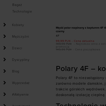
Bagaż
Dodaj produkt w r
Technologie
S
PROMOCJA
Kobiety
Męski polar rozpinany z kapturem 4
czarny
4F
Mężczyźni
99,99
PLN
- Cena aktualna
149,99
PLN
- Najniższa cena z ost
promocją
Dzieci
149,99
PLN
- Cena początkowa
Dyscypliny
Polary 4F – ko
Blog
Polary 4F to niezastąpiony
Wyprzedaż
zarówno modele damskie, ja
trakcie górskich wędrówek.
#Aktywnie
doskonałą izolację cieplną