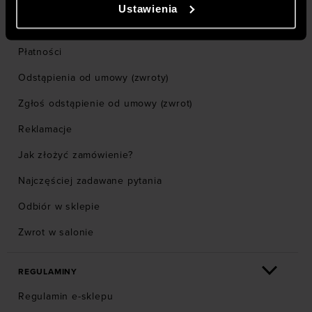
Centrum wsparcia
Ustawienia
Ciebie z ich usług. Za Twoją zgodą możemy również
Dostawa
przekazywać do naszych partnerów Twoje dane
osobowe w celu kierowania dopasowanych reklam
Płatności
internetowych i usprawniania sposobu ich
Odstąpienia od umowy (zwroty)
wyświetlania, przeprowadzania badań analitycznych,
dopasowywania treści oraz udoskonalania rozwiązań
Zgłoś odstąpienie od umowy (zwrot)
oferowanych przez naszych partnerów (np. sieci
Reklamacje
społecznościowych). Szczegółowe informacje
znajdziesz w naszej
Polityce prywatności
oraz sekcji
Jak złożyć zamówienie?
„Szczegóły”
Najczęściej zadawane pytania
Odbiór w sklepie
Zwrot w salonie
REGULAMINY
Regulamin e-sklepu