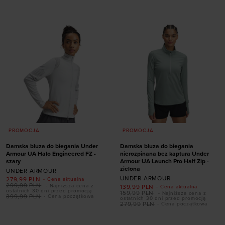
XS
S
M
L
XL
XS
S
M
L
XL
PROMOCJA
PROMOCJA
Damska bluza do biegania Under
Damska bluza do biegania
Armour UA Halo Engineered FZ -
nierozpinana bez kaptura Under
szary
Armour UA Launch Pro Half Zip -
zielona
UNDER ARMOUR
UNDER ARMOUR
279,99
PLN
- Cena aktualna
299,99
PLN
- Najniższa cena z
139,99
PLN
- Cena aktualna
ostatnich 30 dni przed promocją
159,99
PLN
- Najniższa cena z
399,99
PLN
- Cena początkowa
ostatnich 30 dni przed promocją
279,99
PLN
- Cena początkowa
Dodaj produkt w
Dodaj produkt w
rozmiarze
rozmiarze