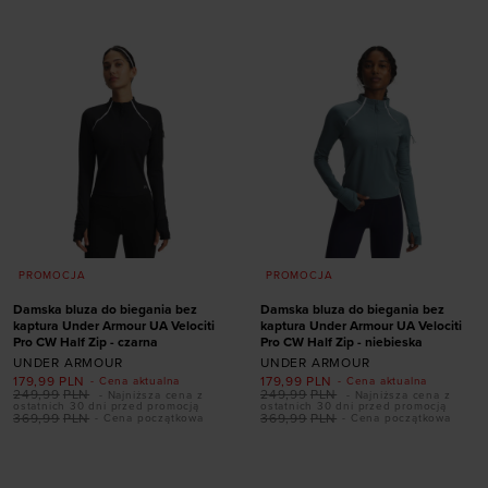
PROMOCJA
PROMOCJA
Damska bluza do biegania bez
Damska bluza do biegania bez
kaptura Under Armour UA Velociti
kaptura Under Armour UA Velociti
Pro CW Half Zip - czarna
Pro CW Half Zip - niebieska
UNDER ARMOUR
UNDER ARMOUR
179,99
PLN
179,99
PLN
- Cena aktualna
- Cena aktualna
249,99
PLN
249,99
PLN
- Najniższa cena z
- Najniższa cena z
ostatnich 30 dni przed promocją
ostatnich 30 dni przed promocją
369,99
PLN
369,99
PLN
- Cena początkowa
- Cena początkowa
Dodaj produkt w
Dodaj produkt w
rozmiarze
rozmiarze