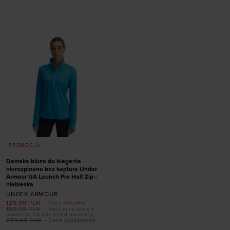
XS
S
M
L
XL
L
XL
PROMOCJA
Damska bluza do biegania
nierozpinana bez kaptura Under
Armour UA Launch Pro Half Zip -
niebieska
UNDER ARMOUR
139,99
PLN
- Cena aktualna
159,99
PLN
- Najniższa cena z
ostatnich 30 dni przed promocją
279,99
PLN
- Cena początkowa
Dodaj produkt w