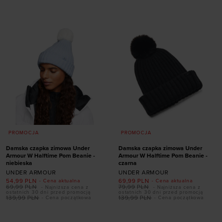
ONE SIZE
ONE SIZE
PROMOCJA
PROMOCJA
Damska czapka zimowa Under
Damska czapka zimowa Under
Armour W Halftime Pom Beanie -
Armour W Halftime Pom Beanie -
niebieska
czarna
UNDER ARMOUR
UNDER ARMOUR
54,99
PLN
69,99
PLN
- Cena aktualna
- Cena aktualna
69,99
PLN
79,99
PLN
- Najniższa cena z
- Najniższa cena z
ostatnich 30 dni przed promocją
ostatnich 30 dni przed promocją
139,99
PLN
139,99
PLN
- Cena początkowa
- Cena początkowa
Dodaj produkt w
Dodaj produkt w
rozmiarze
rozmiarze