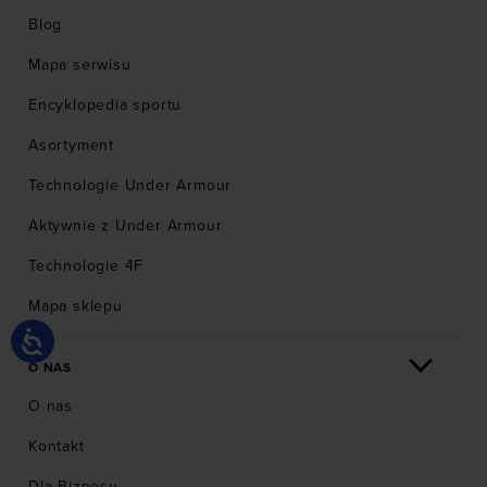
Internet mogą skorzystać z bezpiecznych płatności
Blog
online.
Mapa serwisu
Encyklopedia sportu
Asortyment
Technologie Under Armour
Aktywnie z Under Armour
Technologie 4F
Mapa sklepu
O NAS
O nas
Kontakt
Dla Biznesu