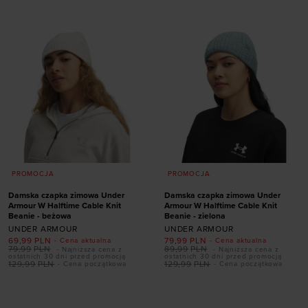
PROMOCJA
PROMOCJA
Damska czapka zimowa Under
Damska czapka zimowa Under
Armour W Halftime Cable Knit
Armour W Halftime Cable Knit
Beanie - beżowa
Beanie - zielona
UNDER ARMOUR
UNDER ARMOUR
69,99
PLN
79,99
PLN
- Cena aktualna
- Cena aktualna
79,99
PLN
89,99
PLN
- Najniższa cena z
- Najniższa cena z
ostatnich 30 dni przed promocją
ostatnich 30 dni przed promocją
129,99
PLN
129,99
PLN
- Cena początkowa
- Cena początkowa
Dodaj produkt w
Dodaj produkt w
rozmiarze
rozmiarze