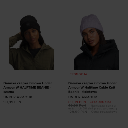
ONE SIZE
ONE SIZE
PROMOCJA
Damska czapka zimowa Under
Damska czapka zimowa Under
Armour W HALFTIME BEANIE -
Armour W Halftime Cable Knit
czarna
Beanie - fioletowa
UNDER ARMOUR
UNDER ARMOUR
99,99
PLN
69,99
PLN
- Cena aktualna
49,99
PLN
- Najniższa cena z
ostatnich 30 dni przed promocją
129,99
PLN
- Cena początkowa
Dodaj produkt w
Dodaj produkt w
rozmiarze
rozmiarze