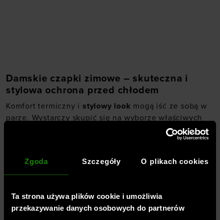
rozmiarze
ONE SIZE
Damskie czapki zimowe – skuteczna i
stylowa ochrona przed chłodem
Komfort termiczny i
stylowy look
mogą iść ze sobą w
parze. Wystarczy skupić się na wyborze właściwych
elementów garderoby. Kobiety, które cenią atrakcyjny
Zobacz więcej
design i funkcjonalność ubioru, w chłodniejsze dni
powinny pamiętać nie tylko o ciepłych swetrach i
Zgoda
Szczegóły
O plikach cookies
kurtkach. Olbrzymi wpływ na ochronę przed chłodem
mają też akcesoria. W sklepie internetowym
BLOG
SportStyleStory.com dostępne są
damskie czapki
Ta strona używa plików cookie i umożliwia
zimowe
od renomowanych marek odzieżowych. Mamy
przekazywanie danych osobowych do partnerów
dla Ciebie bogatą gamę modeli dopasowanych do