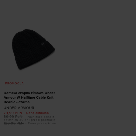
ONE SIZE
ONE SIZE
PROMOCJA
Damska czapka zimowa Under
Armour W Halftime Cable Knit
Beanie - czarna
UNDER ARMOUR
79,99
PLN
- Cena aktualna
89,99
PLN
- Najniższa cena z
ostatnich 30 dni przed promocją
129,99
PLN
- Cena początkowa
Dodaj produkt w