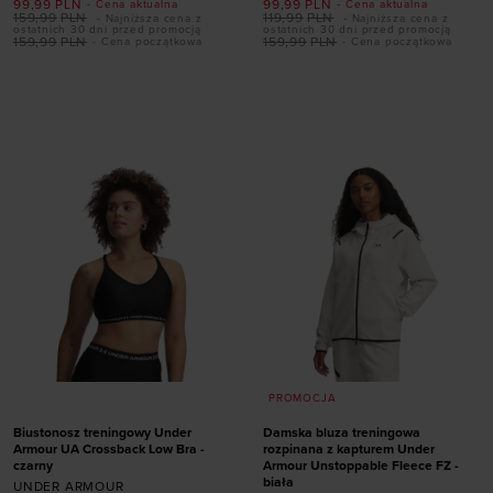
99,99
PLN
99,99
PLN
- Cena aktualna
- Cena aktualna
159,99
PLN
119,99
PLN
- Najniższa cena z
- Najniższa cena z
ostatnich 30 dni przed promocją
ostatnich 30 dni przed promocją
159,99
PLN
159,99
PLN
- Cena początkowa
- Cena początkowa
Dodaj produkt w
Dodaj produkt w
rozmiarze
rozmiarze
XL
XS
S
PROMOCJA
Biustonosz treningowy Under
Damska bluza treningowa
Armour UA Crossback Low Bra -
rozpinana z kapturem Under
czarny
Armour Unstoppable Fleece FZ -
biała
UNDER ARMOUR