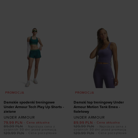
Dodaj produkt w
Dodaj produkt w
rozmiarze
rozmiarze
XS
S
XL
XS
S
M
L
XL
PROMOCJA
PROMOCJA
Damskie spodenki treningowe
Damski top treningowy Under
Under Armour Tech Play Up Shorts -
Armour Motion Tank Emea -
zielone
fioletowy
UNDER ARMOUR
UNDER ARMOUR
79,99
PLN
89,99
PLN
- Cena aktualna
- Cena aktualna
89,99
PLN
129,99
PLN
- Najniższa cena z
- Najniższa cena z
ostatnich 30 dni przed promocją
ostatnich 30 dni przed promocją
129,99
PLN
129,99
PLN
- Cena początkowa
- Cena początkowa