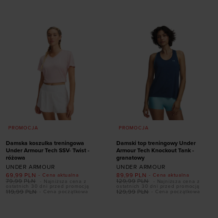
38,5
39
40
40,5
38
38,5
39
40
41
42
40,5
41
42
PROMOCJA
PROMOCJA
Damska koszulka treningowa
Damski top treningowy Under
Under Armour Tech SSV- Twist -
Armour Tech Knockout Tank -
różowa
granatowy
UNDER ARMOUR
UNDER ARMOUR
69,99
PLN
89,99
PLN
- Cena aktualna
- Cena aktualna
79,99
PLN
129,99
PLN
- Najniższa cena z
- Najniższa cena z
ostatnich 30 dni przed promocją
ostatnich 30 dni przed promocją
119,99
PLN
129,99
PLN
- Cena początkowa
- Cena początkowa
Dodaj produkt w
Dodaj produkt w
rozmiarze
rozmiarze