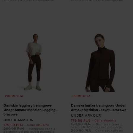
Dodaj produkt w
Dodaj produkt w
rozmiarze
rozmiarze
XL
XS
S
M
L
XL
PROMOCJA
PROMOCJA
Damskie legginsy treningowe
Damska kurtka treningowa Under
Under Armour Meridian Legging -
Armour Meridian Jacket - brązowa
brązowe
UNDER ARMOUR
UNDER ARMOUR
179,99
PLN
- Cena aktualna
199,99
PLN
- Najniższa cena z
179,99
PLN
- Cena aktualna
ostatnich 30 dni przed promocją
209,99
PLN
- Najniższa cena z
299,99
PLN
- Cena początkowa
ostatnich 30 dni przed promocją