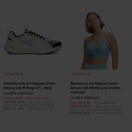
XS
S
M
XL
XS
S
M
L
XL
PROMOCJA
PROMOCJA
Damskie buty treningowe Under
Biustonosz treningowy Under
Armour UA W Reign XT - biały
Armour UA Infinity Low 2.0 Bra -
niebieski
UNDER ARMOUR
UNDER ARMOUR
419,99
PLN
- Cena aktualna
599,99
PLN
- Najniższa cena z
129,99
PLN
- Cena aktualna
ostatnich 30 dni przed promocją
189,99
PLN
- Najniższa cena z
599,99
PLN
- Cena początkowa
ostatnich 30 dni przed promocją
189,99
PLN
- Cena początkowa
Dodaj produkt w
Dodaj produkt w
rozmiarze
rozmiarze