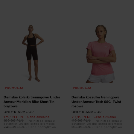
rozmiarze
rozmiarze
XS
S
M
L
XL
XL
PROMOCJA
PROMOCJA
Damskie kolarki treningowe Under
Damska koszulka treningowa
Armour Meridian Bike Short 7in -
Under Armour Tech SSC- Twist -
brązowe
różowa
UNDER ARMOUR
UNDER ARMOUR
179,99
PLN
79,99
PLN
- Cena aktualna
- Cena aktualna
199,99
PLN
119,99
PLN
- Najniższa cena z
- Najniższa cena z
ostatnich 30 dni przed promocją
ostatnich 30 dni przed promocją
249,99
PLN
119,99
PLN
- Cena początkowa
- Cena początkowa