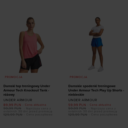
XS
S
M
L
XL
XS
S
L
XL
PROMOCJA
PROMOCJA
Damski top treningowy Under
Damskie spodenki treningowe
Armour Tech Knockout Tank -
Under Armour Tech Play Up Shorts -
różowy
niebieskie
UNDER ARMOUR
UNDER ARMOUR
89,99
PLN
59,99
PLN
- Cena aktualna
- Cena aktualna
99,99
PLN
59,99
PLN
- Najniższa cena z
- Najniższa cena z
ostatnich 30 dni przed promocją
ostatnich 30 dni przed promocją
129,99
PLN
129,99
PLN
- Cena początkowa
- Cena początkowa
Dodaj produkt w
Dodaj produkt w