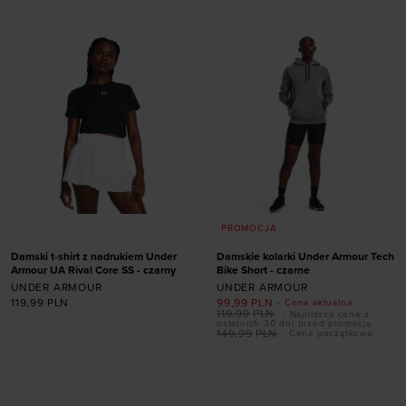
XS
S
M
L
XL
L (A-C)
L (D-DD)
XXL
XL (A-C)
XL (D-DD)
PROMOCJA
Damski t-shirt z nadrukiem Under
Damskie kolarki Under Armour Tech
Armour UA Rival Core SS - czarny
Bike Short - czarne
UNDER ARMOUR
UNDER ARMOUR
119,99
PLN
99,99
PLN
- Cena aktualna
119,99
PLN
- Najniższa cena z
ostatnich 30 dni przed promocją
149,99
PLN
- Cena początkowa
Dodaj produkt w
Dodaj produkt w
rozmiarze
rozmiarze