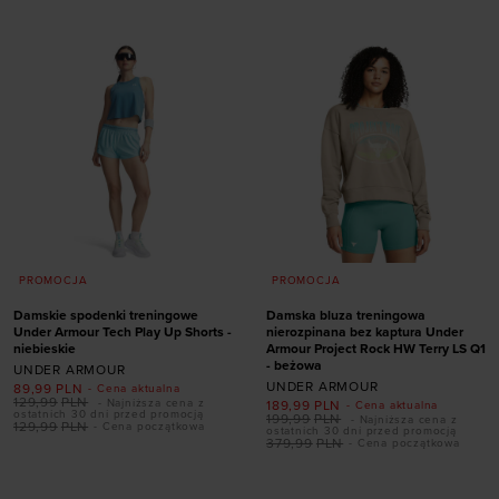
L
XL
41
42
PROMOCJA
PROMOCJA
Damskie spodenki treningowe
Damska bluza treningowa
Under Armour Tech Play Up Shorts -
nierozpinana bez kaptura Under
niebieskie
Armour Project Rock HW Terry LS Q1
- beżowa
UNDER ARMOUR
UNDER ARMOUR
89,99
PLN
- Cena aktualna
129,99
PLN
- Najniższa cena z
189,99
PLN
- Cena aktualna
ostatnich 30 dni przed promocją
199,99
PLN
- Najniższa cena z
129,99
PLN
- Cena początkowa
ostatnich 30 dni przed promocją
379,99
PLN
- Cena początkowa
Dodaj produkt w
Dodaj produkt w
rozmiarze
rozmiarze