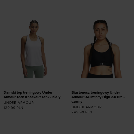
rozmiarze
rozmiarze
XS
S
M
L
XL
XS
S
M
L
XL
Damski top treningowy Under
Biustonosz treningowy Under
Armour Tech Knockout Tank - biały
Armour UA Infinity High 2.0 Bra -
Dodaj produkt w
czarny
UNDER ARMOUR
UNDER ARMOUR
rozmiarze
129,99
PLN
249,99
PLN
XS (A-C)
XS (D-DD)
Dodaj produkt w
S (A-C)
S (D-DD)
rozmiarze
M (A-C)
M (D-DD)