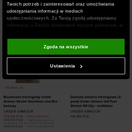
Dodaj produkt w
Twoich potrzeb i zainteresowań oraz umożliwiania
S (D-DD)
M (A-C)
rozmiarze
udostępniania informacji w mediach
M (D-DD)
L (A-C)
społecznościowych. Za Twoją zgodą udostępniamy
L (D-DD)
XL (A-C)
XS
S
M
L
XL
informacje o Twoich działaniach naszym partnerom, w
tym Google, sieciom społecznościowym oraz firmom
zajmującym się reklamą i analityką internetową. Nasi
partnerzy mogą łączyć te informacje z innymi, które
Zgoda na wszystkie
podajesz poza tą stroną internetową, a także z
danymi, które uzyskują w wyniku korzystania przez
Ustawienia
Ciebie z ich usług. Za Twoją zgodą możemy również
przekazywać do naszych partnerów Twoje dane
osobowe w celu kierowania dopasowanych reklam
PROMOCJA
internetowych i usprawniania sposobu ich
wyświetlania, przeprowadzania badań analitycznych,
Biustonosz treningowy Under
Damska bielizna treningowa (3-
Armour Vanish Seamless Low Bra -
pack) Under Armour UA Pure
dopasowywania treści oraz udoskonalania rozwiązań
beżowy
Stretch NS Hip - multikolor
oferowanych przez naszych partnerów (np. sieci
UNDER ARMOUR
UNDER ARMOUR
139,99
PLN
119,99
PLN
społecznościowych). Szczegółowe informacje
- Cena aktualna
199,99
PLN
- Najniższa cena z
ostatnich 30 dni przed promocją
znajdziesz w naszej
Polityce prywatności
oraz sekcji
199,99
PLN
- Cena początkowa
„Szczegóły”