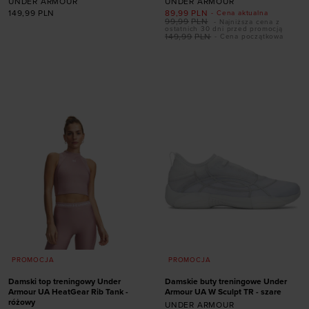
UNDER ARMOUR
UNDER ARMOUR
149,99
PLN
89,99
PLN
- Cena aktualna
99,99
PLN
- Najniższa cena z
ostatnich 30 dni przed promocją
149,99
PLN
- Cena początkowa
Dodaj produkt w
Dodaj produkt w
rozmiarze
rozmiarze
XS
S
M
L
XL
S
PROMOCJA
PROMOCJA
Damski top treningowy Under
Damskie buty treningowe Under
Armour UA HeatGear Rib Tank -
Armour UA W Sculpt TR - szare
różowy
UNDER ARMOUR