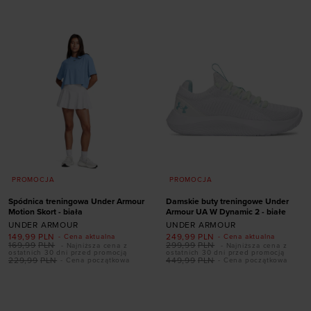
38,5
40
40,5
S D-DD
XS D-DD
PROMOCJA
PROMOCJA
Spódnica treningowa Under Armour
Damskie buty treningowe Under
Motion Skort - biała
Armour UA W Dynamic 2 - białe
UNDER ARMOUR
UNDER ARMOUR
149,99
PLN
249,99
PLN
- Cena aktualna
- Cena aktualna
169,99
PLN
299,99
PLN
- Najniższa cena z
- Najniższa cena z
Dodaj produkt w
ostatnich 30 dni przed promocją
ostatnich 30 dni przed promocją
229,99
PLN
449,99
PLN
- Cena początkowa
- Cena początkowa
rozmiarze
Dodaj produkt w
36
36,5
37,5
38
rozmiarze
38,5
39
40
40,5