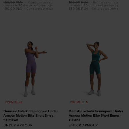
159,99
PLN
139,99
PLN
- Najniższa cena z
- Najniższa cena z
ostatnich 30 dni przed promocją
ostatnich 30 dni przed promocją
199,99
PLN
159,99
PLN
- Cena początkowa
- Cena początkowa
Dodaj produkt w
Dodaj produkt w
rozmiarze
rozmiarze
XS
S
M
L
XL
XS
S
M
XL
PROMOCJA
PROMOCJA
Damskie kolarki treningowe Under
Damskie kolarki treningowe Under
Armour Motion Bike Short Emea -
Armour Motion Bike Short Emea -
fioletowe
zielone
UNDER ARMOUR
UNDER ARMOUR