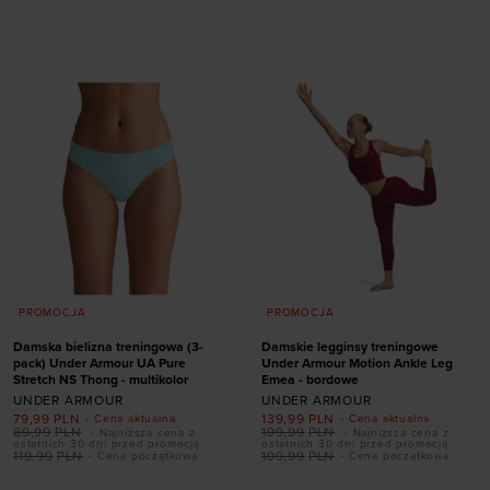
Dodaj produkt w
Dodaj produkt w
rozmiarze
rozmiarze
XS
S
M
L
XL
XS
S
M
L
XL
PROMOCJA
PROMOCJA
Damska bielizna treningowa (3-
Damskie legginsy treningowe
pack) Under Armour UA Pure
Under Armour Motion Ankle Leg
Stretch NS Thong - multikolor
Emea - bordowe
UNDER ARMOUR
UNDER ARMOUR
79,99
PLN
139,99
PLN
- Cena aktualna
- Cena aktualna
89,99
PLN
199,99
PLN
- Najniższa cena z
- Najniższa cena z
ostatnich 30 dni przed promocją
ostatnich 30 dni przed promocją
119,99
PLN
199,99
PLN
- Cena początkowa
- Cena początkowa
Dodaj produkt w
Dodaj produkt w