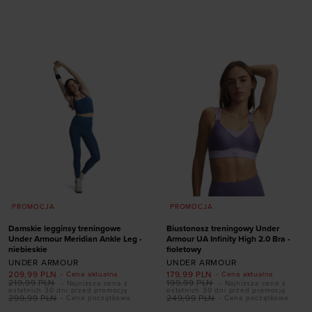
rozmiarze
rozmiarze
XS
S
M
L
XL
XS
S
M
L
XL
PROMOCJA
PROMOCJA
Damskie legginsy treningowe
Biustonosz treningowy Under
Under Armour Meridian Ankle Leg -
Armour UA Infinity High 2.0 Bra -
niebieskie
fioletowy
UNDER ARMOUR
UNDER ARMOUR
209,99
PLN
179,99
PLN
- Cena aktualna
- Cena aktualna
219,99
PLN
199,99
PLN
- Najniższa cena z
- Najniższa cena z
ostatnich 30 dni przed promocją
ostatnich 30 dni przed promocją
299,99
PLN
249,99
PLN
- Cena początkowa
- Cena początkowa