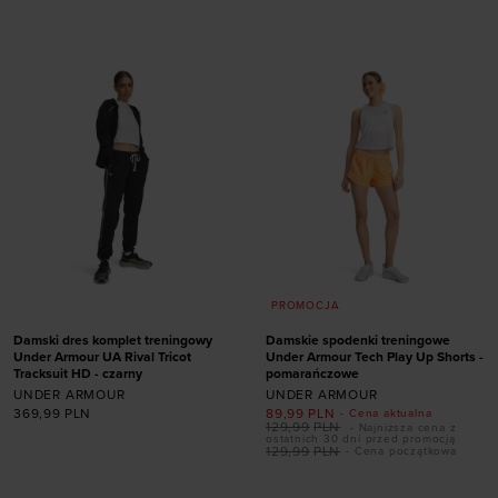
XS
S
M
L
XL
M
PROMOCJA
Damski dres komplet treningowy
Damskie spodenki treningowe
Under Armour UA Rival Tricot
Under Armour Tech Play Up Shorts -
Tracksuit HD - czarny
pomarańczowe
UNDER ARMOUR
UNDER ARMOUR
369,99
PLN
89,99
PLN
- Cena aktualna
129,99
PLN
- Najniższa cena z
ostatnich 30 dni przed promocją
129,99
PLN
- Cena początkowa
Dodaj produkt w
Dodaj produkt w