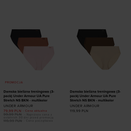
rozmiarze
rozmiarze
XS
S
M
L
XL
XL
PROMOCJA
Damska bielizna treningowa (3-
Damska bielizna treningowa (3-
pack) Under Armour UA Pure
pack) Under Armour UA Pure
Stretch NS BKN - multikolor
Stretch NS BKN - multikolor
UNDER ARMOUR
UNDER ARMOUR
79,99
PLN
119,99
PLN
- Cena aktualna
99,99
PLN
- Najniższa cena z
ostatnich 30 dni przed promocją
119,99
PLN
- Cena początkowa
Dodaj produkt w
Dodaj produkt w