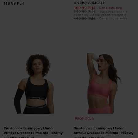
UNDER ARMOUR
149,99
PLN
309,99
PLN
- Cena aktualna
349,99
PLN
- Najniższa cena z
ostatnich 30 dni przed promocją
449,99
PLN
- Cena początkowa
Dodaj produkt w
Dodaj produkt w
rozmiarze
rozmiarze
XS
S
M
L
XL
XS
S
M
XL
PROMOCJA
Biustonosz treningowy Under
Biustonosz treningowy Under
Armour Crossback Mid Bra - czarny
Armour Crossback Mid Bra - różowy