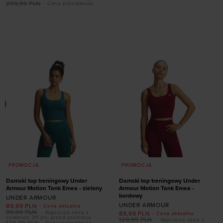
299,99
PLN
- Cena początkowa
Dodaj produkt w
Dodaj produkt w
rozmiarze
rozmiarze
XS
XL
XS
S
L
XL
PROMOCJA
PROMOCJA
Damski top treningowy Under
Damski top treningowy Under
Armour Motion Tank Emea - zielony
Armour Motion Tank Emea -
bordowy
UNDER ARMOUR
UNDER ARMOUR
89,99
PLN
- Cena aktualna
99,99
PLN
- Najniższa cena z
89,99
PLN
- Cena aktualna
ostatnich 30 dni przed promocją
129,99
PLN
- Najniższa cena z
129,99
PLN
- Cena początkowa