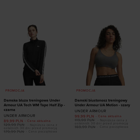
rozmiarze
rozmiarze
XS
XS
M
L
XL
PROMOCJA
PROMOCJA
Damska bluza treningowa Under
Damski biustonosz treningowy
Armour UA Tech WM Tape Half Zip -
Under Armour UA Motion - szary
czarna
UNDER ARMOUR
UNDER ARMOUR
99,99
PLN
- Cena aktualna
119,99
PLN
- Najniższa cena z
89,99
PLN
- Cena aktualna
ostatnich 30 dni przed promocją
129,99
PLN
- Najniższa cena z
169,99
PLN
- Cena początkowa
ostatnich 30 dni przed promocją
179,99
PLN
- Cena początkowa
Dodaj produkt w
Dodaj produkt w