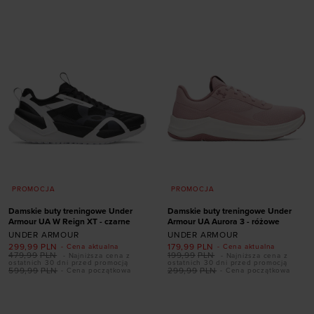
38,5
39
40
40,5
41
42
XS
S
XL
XXL
PROMOCJA
PROMOCJA
Damskie buty treningowe Under
Damskie buty treningowe Under
Armour UA W Reign XT - czarne
Armour UA Aurora 3 - różowe
UNDER ARMOUR
UNDER ARMOUR
299,99
PLN
179,99
PLN
- Cena aktualna
- Cena aktualna
479,99
PLN
199,99
PLN
- Najniższa cena z
- Najniższa cena z
Dodaj produkt w
Dodaj produkt w
ostatnich 30 dni przed promocją
ostatnich 30 dni przed promocją
599,99
PLN
299,99
PLN
- Cena początkowa
- Cena początkowa
rozmiarze
rozmiarze
36
36,5
37,5
38
35,5
36
36,5
37,5