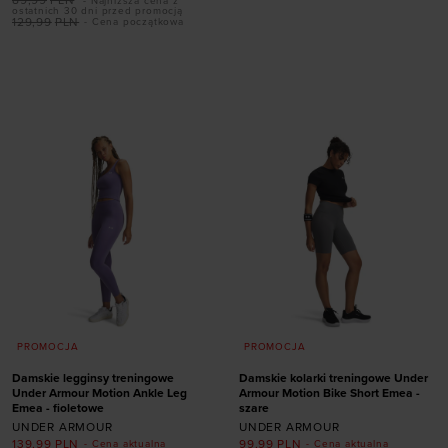
89,99
PLN
- Najniższa cena z
ostatnich 30 dni przed promocją
129,99
PLN
- Cena początkowa
Dodaj produkt w
Dodaj produkt w
rozmiarze
rozmiarze
XS
S
M
L
XL
ONE SIZE
PROMOCJA
PROMOCJA
Damskie legginsy treningowe
Damskie kolarki treningowe Under
Under Armour Motion Ankle Leg
Armour Motion Bike Short Emea -
Emea - fioletowe
szare
UNDER ARMOUR
UNDER ARMOUR
139,99
PLN
99,99
PLN
- Cena aktualna
- Cena aktualna