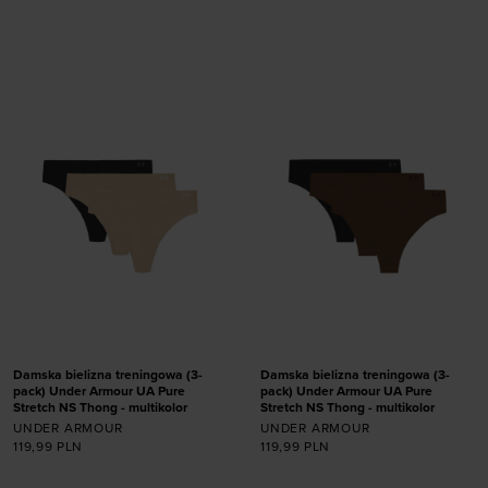
Dodaj produkt w
Dodaj produkt w
rozmiarze
rozmiarze
XS
S
M
L
XL
XS
S
M
L
XL
Damska bielizna treningowa (3-
Damska bielizna treningowa (3-
pack) Under Armour UA Pure
pack) Under Armour UA Pure
Stretch NS Thong - multikolor
Stretch NS Thong - multikolor
UNDER ARMOUR
UNDER ARMOUR
119,99
PLN
119,99
PLN