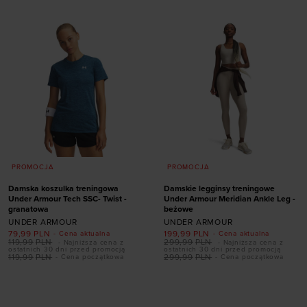
XS
S
M
L
XL
XS
S
PROMOCJA
PROMOCJA
Damska koszulka treningowa
Damskie legginsy treningowe
Under Armour Tech SSC- Twist -
Under Armour Meridian Ankle Leg -
granatowa
beżowe
UNDER ARMOUR
UNDER ARMOUR
79,99
PLN
199,99
PLN
- Cena aktualna
- Cena aktualna
119,99
PLN
299,99
PLN
- Najniższa cena z
- Najniższa cena z
ostatnich 30 dni przed promocją
ostatnich 30 dni przed promocją
119,99
PLN
299,99
PLN
- Cena początkowa
- Cena początkowa
Dodaj produkt w
Dodaj produkt w
rozmiarze
rozmiarze