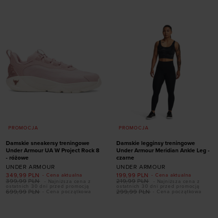
PROMOCJA
PROMOCJA
Damskie sneakersy treningowe
Damskie legginsy treningowe
Under Armour UA W Project Rock 8
Under Armour Meridian Ankle Leg -
- różowe
czarne
UNDER ARMOUR
UNDER ARMOUR
349,99
PLN
199,99
PLN
- Cena aktualna
- Cena aktualna
Dodaj produkt w
399,99
PLN
219,99
PLN
- Najniższa cena z
- Najniższa cena z
ostatnich 30 dni przed promocją
ostatnich 30 dni przed promocją
rozmiarze
699,99
PLN
299,99
PLN
- Cena początkowa
- Cena początkowa
Dodaj produkt w
36
36,5
37,5
38
rozmiarze