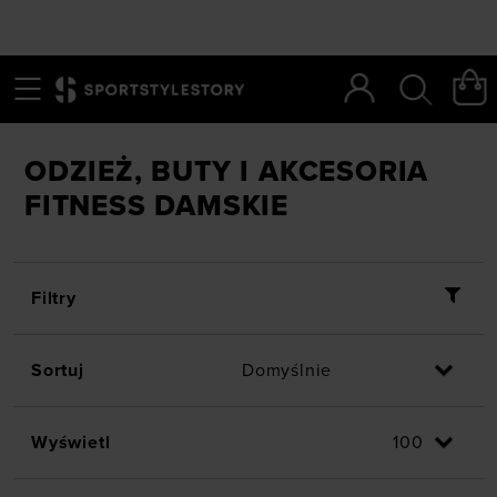
Menu
Szukaj
SportStyleStory
/
Kobiety
/
Dyscypliny
/
Fitness
ODZIEŻ, BUTY I AKCESORIA
FITNESS DAMSKIE
Filtry
Sortuj
Wyświetl