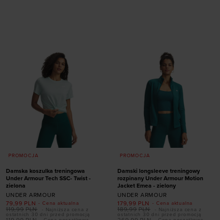
Dodaj produkt w
Dodaj produkt w
rozmiarze
rozmiarze
XL
XS
S
M
L
XL
PROMOCJA
PROMOCJA
Damska koszulka treningowa
Damski longsleeve treningowy
Under Armour Tech SSC- Twist -
rozpinany Under Armour Motion
zielona
Jacket Emea - zielony
UNDER ARMOUR
UNDER ARMOUR
79,99
PLN
179,99
PLN
- Cena aktualna
- Cena aktualna
119,99
PLN
189,99
PLN
- Najniższa cena z
- Najniższa cena z
ostatnich 30 dni przed promocją
ostatnich 30 dni przed promocją
119,99
PLN
269,99
PLN
- Cena początkowa
- Cena początkowa