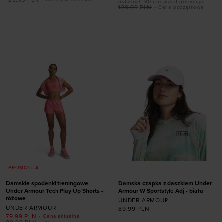
ostatnich 30 dni przed promocją
129,99
PLN
- Cena początkowa
Dodaj produkt w
Dodaj produkt w
rozmiarze
rozmiarze
XS
S
L
XL
XL
PROMOCJA
Damskie spodenki treningowe
Damska czapka z daszkiem Under
Under Armour Tech Play Up Shorts -
Armour W Sportstyle Adj - biała
różowe
UNDER ARMOUR
UNDER ARMOUR
89,99
PLN
79,99
PLN
- Cena aktualna