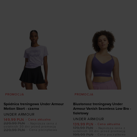
Dodaj produkt w
Dodaj produkt w
rozmiarze
rozmiarze
XS
S
M
L
XL
XL
PROMOCJA
PROMOCJA
Spódnica treningowa Under Armour
Biustonosz treningowy Under
Motion Skort - czarna
Armour Vanish Seamless Low Bra -
fioletowy
UNDER ARMOUR
UNDER ARMOUR
149,99
PLN
- Cena aktualna
229,99
PLN
- Najniższa cena z
139,99
PLN
- Cena aktualna
ostatnich 30 dni przed promocją
179,99
PLN
- Najniższa cena z
229,99
PLN
- Cena początkowa
ostatnich 30 dni przed promocją
199,99
PLN
- Cena początkowa