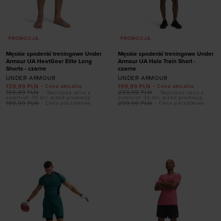
PROMOCJA
PROMOCJA
Męskie spodenki treningowe Under
Męskie spodenki treningowe Under
Armour UA HeatGear Elite Long
Armour UA Halo Train Short -
Shorts - czarne
czarne
UNDER ARMOUR
UNDER ARMOUR
139,99
PLN
199,99
PLN
- Cena aktualna
- Cena aktualna
159,99
PLN
239,99
PLN
- Najniższa cena z
- Najniższa cena z
ostatnich 30 dni przed promocją
ostatnich 30 dni przed promocją
199,99
PLN
299,99
PLN
- Cena początkowa
- Cena początkowa
Dodaj produkt w
Dodaj produkt w
rozmiarze
rozmiarze
S
M
L
XL
XXL
S
M
L
XL
XXL