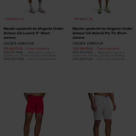
PROMOCJA
PROMOCJA
Męskie spodenki do biegania Under
Męskie spodenki do biegania Under
Armour UA Launch 5'' Short -
Armour UA Velociti Pro 7in Short -
zielone
zielone
UNDER ARMOUR
UNDER ARMOUR
99,99
PLN
149,99
PLN
- Cena aktualna
- Cena aktualna
119,99
PLN
169,99
PLN
- Najniższa cena z
- Najniższa cena z
ostatnich 30 dni przed promocją
ostatnich 30 dni przed promocją
149,99
PLN
219,99
PLN
- Cena początkowa
- Cena początkowa
Dodaj produkt w
Dodaj produkt w
rozmiarze
rozmiarze
S
M
L
XL
XXL
S
M
L
XL
XXL