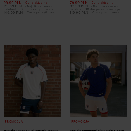
99,99
PLN
79,99
PLN
- Cena aktualna
- Cena aktualna
119,99
PLN
89,99
PLN
- Najniższa cena z
- Najniższa cena z
ostatnich 30 dni przed promocją
ostatnich 30 dni przed promocją
149,99
PLN
119,99
PLN
- Cena początkowa
- Cena początkowa
Dodaj produkt w
Dodaj produkt w
rozmiarze
rozmiarze
S
XXL
S
M
L
XL
XXL
PROMOCJA
PROMOCJA
Męskie spodenki piłkarskie Under
Męskie spodenki piłkarskie Under