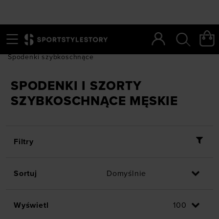
Menu
Szukaj
SportStyleStory
/
Mężczyźni
/
Odzież
/
Spodenki
/
Spodenki szybkoschnące
SPODENKI I SZORTY
SZYBKOSCHNĄCE MĘSKIE
Filtry
Sortuj
Wyświetl