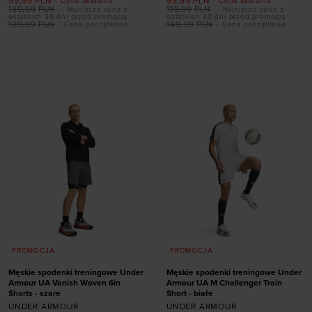
99,99
PLN
99,99
PLN
- Cena aktualna
- Cena aktualna
139,99
PLN
119,99
PLN
- Najniższa cena z
- Najniższa cena z
ostatnich 30 dni przed promocją
ostatnich 30 dni przed promocją
139,99
PLN
149,99
PLN
- Cena początkowa
- Cena początkowa
Dodaj produkt w
Dodaj produkt w
rozmiarze
rozmiarze
M
L
S
M
L
XL
XXL
PROMOCJA
PROMOCJA
Męskie spodenki treningowe Under
Męskie spodenki treningowe Under
Armour UA Vanish Woven 6in
Armour UA M Challenger Train
Shorts - szare
Short - białe
UNDER ARMOUR
UNDER ARMOUR