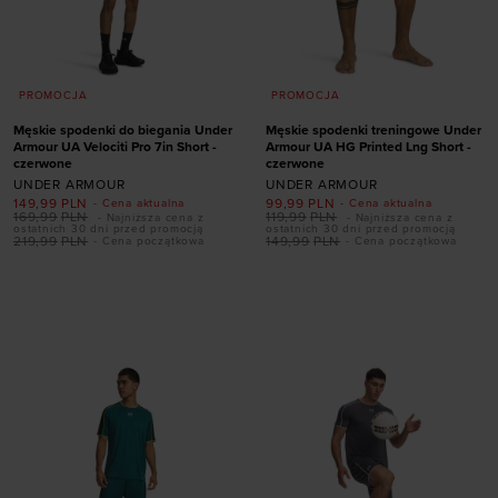
PROMOCJA
PROMOCJA
Męskie spodenki do biegania Under
Męskie spodenki treningowe Under
Armour UA Velociti Pro 7in Short -
Armour UA HG Printed Lng Short -
czerwone
czerwone
UNDER ARMOUR
UNDER ARMOUR
149,99
PLN
99,99
PLN
- Cena aktualna
- Cena aktualna
169,99
PLN
119,99
PLN
- Najniższa cena z
- Najniższa cena z
ostatnich 30 dni przed promocją
ostatnich 30 dni przed promocją
219,99
PLN
149,99
PLN
- Cena początkowa
- Cena początkowa
Dodaj produkt w
Dodaj produkt w
rozmiarze
rozmiarze
S
M
L
XL
XXL
S
M
XXL