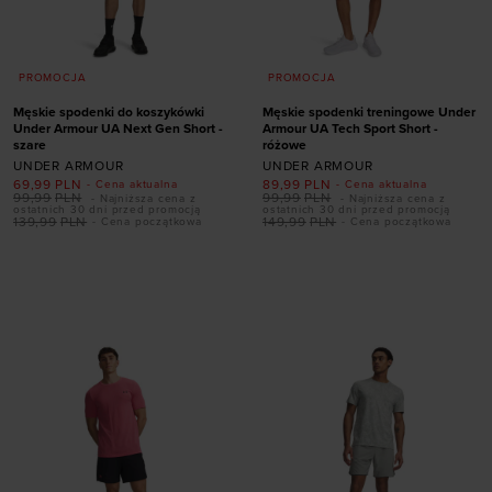
PROMOCJA
PROMOCJA
Męskie spodenki do koszykówki
Męskie spodenki treningowe Under
Under Armour UA Next Gen Short -
Armour UA Tech Sport Short -
szare
różowe
UNDER ARMOUR
UNDER ARMOUR
69,99
PLN
89,99
PLN
- Cena aktualna
- Cena aktualna
99,99
PLN
99,99
PLN
- Najniższa cena z
- Najniższa cena z
ostatnich 30 dni przed promocją
ostatnich 30 dni przed promocją
139,99
PLN
149,99
PLN
- Cena początkowa
- Cena początkowa
Dodaj produkt w
Dodaj produkt w
rozmiarze
rozmiarze
S
M
L
XL
XXL
S
M
L
XL
XXL