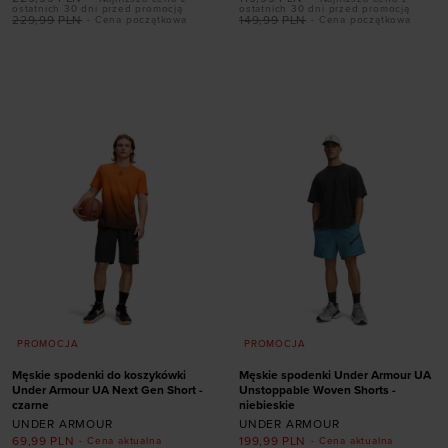
ostatnich 30 dni przed promocją
ostatnich 30 dni przed promocją
229,99
PLN
149,99
PLN
- Cena początkowa
- Cena początkowa
Dodaj produkt w
Dodaj produkt w
rozmiarze
rozmiarze
XL
S
M
L
XL
XXL
PROMOCJA
PROMOCJA
Męskie spodenki do koszykówki
Męskie spodenki Under Armour UA
Under Armour UA Next Gen Short -
Unstoppable Woven Shorts -
czarne
niebieskie
UNDER ARMOUR
UNDER ARMOUR
69,99
PLN
199,99
PLN
- Cena aktualna
- Cena aktualna