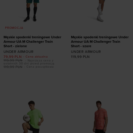
PROMOCJA
Męskie spodenki treningowe Under
Męskie spodenki treningowe Under
Armour UA M Challenger Train
Armour UA M Challenger Train
Short - zielone
Short - szare
UNDER ARMOUR
UNDER ARMOUR
79,99
PLN
119,99
PLN
- Cena aktualna
119,99
PLN
- Najniższa cena z
ostatnich 30 dni przed promocją
119,99
PLN
- Cena początkowa
Dodaj produkt w
Dodaj produkt w
rozmiarze
rozmiarze
S
M
L
XL
XXL
S
M
L
XL
XXL