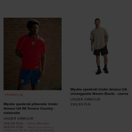
Dodaj produkt w
Dodaj produkt w
rozmiarze
rozmiarze
S
M
S
M
L
XL
XXL
Męskie spodenki Under Armour UA
Unstoppable Woven Shorts - czarne
PROMOCJA
UNDER ARMOUR
Męskie spodenki piłkarskie Under
299,99
PLN
Armour UA 96 Terrace Country -
niebieskie
UNDER ARMOUR
149,99
PLN
- Cena aktualna
Dodaj produkt w
169,99
PLN
- Najniższa cena z
ostatnich 30 dni przed promocją