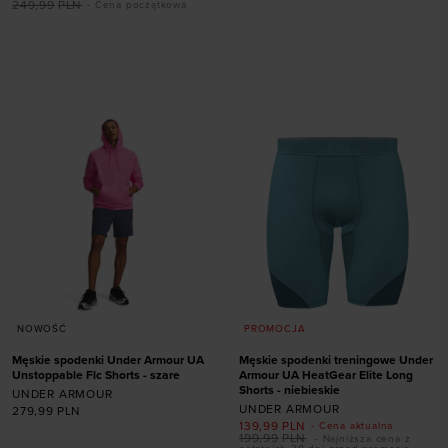
rozmiarze
249,99
PLN
- Cena początkowa
S
M
L
XL
XXL
Dodaj produkt w
rozmiarze
S
M
L
XL
XXL
NOWOŚĆ
PROMOCJA
Męskie spodenki Under Armour UA
Męskie spodenki treningowe Under
Unstoppable Flc Shorts - szare
Armour UA HeatGear Elite Long
Shorts - niebieskie
UNDER ARMOUR
UNDER ARMOUR
279,99
PLN
139,99
PLN
- Cena aktualna
199,99
PLN
- Najniższa cena z