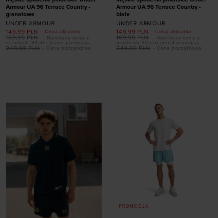
Armour UA 96 Terrace Country -
Armour UA 96 Terrace Country -
granatowe
białe
UNDER ARMOUR
UNDER ARMOUR
149,99
PLN
149,99
PLN
- Cena aktualna
- Cena aktualna
169,99
PLN
169,99
PLN
- Najniższa cena z
- Najniższa cena z
ostatnich 30 dni przed promocją
ostatnich 30 dni przed promocją
249,99
PLN
249,99
PLN
- Cena początkowa
- Cena początkowa
Dodaj produkt w
Dodaj produkt w
rozmiarze
rozmiarze
S
M
L
XL
XXL
S
M
L
XL
XXL
PROMOCJA