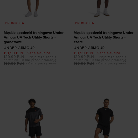
PROMOCJA
PROMOCJA
Męskie spodenki treningowe Under
Męskie spodenki treningowe Under
Armour UA Tech Utility Shorts -
Armour UA Tech Utility Shorts -
granatowe
szare
UNDER ARMOUR
UNDER ARMOUR
119,99
PLN
119,99
PLN
- Cena aktualna
- Cena aktualna
129,99
PLN
129,99
PLN
- Najniższa cena z
- Najniższa cena z
ostatnich 30 dni przed promocją
ostatnich 30 dni przed promocją
Dodaj produkt w
169,99
PLN
169,99
PLN
- Cena początkowa
- Cena początkowa
Dodaj produkt w
rozmiarze
rozmiarze
XS
S
M
L
XL
S
M
L
XL
XXL
XXL