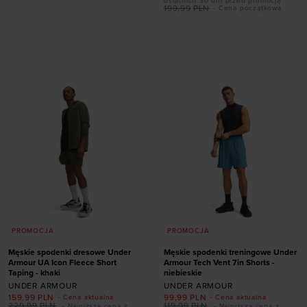
ostatnich 30 dni przed promocją
199,99
PLN
- Cena początkowa
Dodaj produkt w
Dodaj produkt w
rozmiarze
rozmiarze
S
M
L
XL
XXL
S
M
L
XL
XXL
PROMOCJA
PROMOCJA
Męskie spodenki dresowe Under
Męskie spodenki treningowe Under
Armour UA Icon Fleece Short
Armour Tech Vent 7in Shorts -
Taping - khaki
niebieskie
UNDER ARMOUR
UNDER ARMOUR
159,99
PLN
99,99
PLN
- Cena aktualna
- Cena aktualna
229,99
PLN
119,99
PLN
- Najniższa cena z
- Najniższa cena z