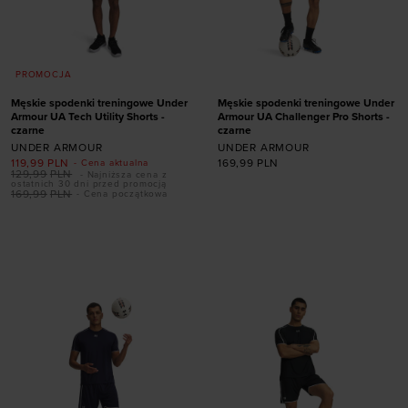
PROMOCJA
Męskie spodenki treningowe Under
Męskie spodenki treningowe Under
Armour UA Tech Utility Shorts -
Armour UA Challenger Pro Shorts -
czarne
czarne
UNDER ARMOUR
UNDER ARMOUR
119,99
PLN
169,99
PLN
- Cena aktualna
129,99
PLN
- Najniższa cena z
ostatnich 30 dni przed promocją
169,99
PLN
- Cena początkowa
Dodaj produkt w
Dodaj produkt w
rozmiarze
rozmiarze
XS
S
XL
3XL
S
M
L
XL
XXL