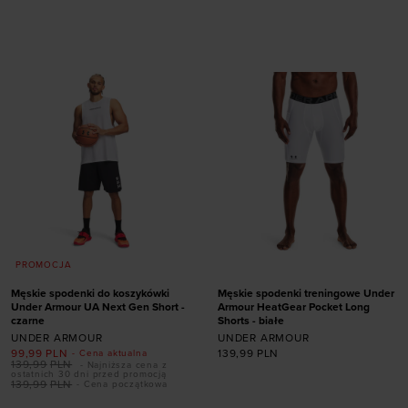
rozmiarze
rozmiarze
S
M
L
XL
XXL
S
M
XXL
PROMOCJA
Męskie spodenki do koszykówki
Męskie spodenki treningowe Under
Under Armour UA Next Gen Short -
Armour HeatGear Pocket Long
czarne
Shorts - białe
UNDER ARMOUR
UNDER ARMOUR
99,99
PLN
139,99
PLN
- Cena aktualna
139,99
PLN
- Najniższa cena z
ostatnich 30 dni przed promocją
139,99
PLN
- Cena początkowa
Dodaj produkt w
Dodaj produkt w