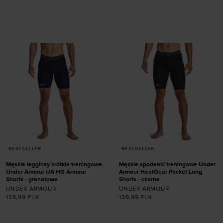
rozmiarze
rozmiarze
S
M
L
XL
XXL
S
M
L
XL
XXL
BESTSELLER
BESTSELLER
Męskie legginsy krótkie treningowe
Męskie spodenki treningowe Under
Under Armour UA HG Armour
Armour HeatGear Pocket Long
Shorts - granatowe
Shorts - czarne
UNDER ARMOUR
UNDER ARMOUR
139,99
PLN
139,99
PLN