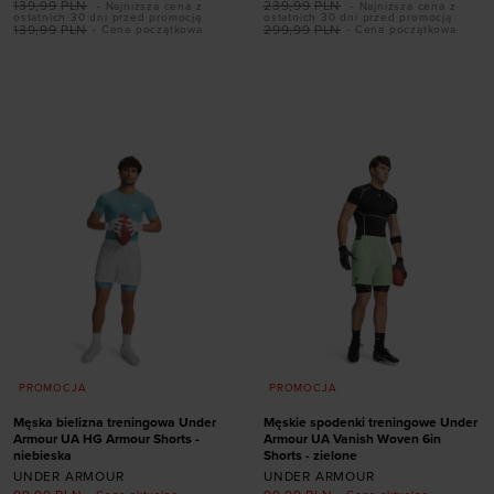
139,99
PLN
239,99
PLN
- Najniższa cena z
- Najniższa cena z
ostatnich 30 dni przed promocją
ostatnich 30 dni przed promocją
139,99
PLN
299,99
PLN
- Cena początkowa
- Cena początkowa
Dodaj produkt w
Dodaj produkt w
rozmiarze
rozmiarze
S
M
L
XL
XXL
S
M
L
XL
XXL
PROMOCJA
PROMOCJA
Męska bielizna treningowa Under
Męskie spodenki treningowe Under
Armour UA HG Armour Shorts -
Armour UA Vanish Woven 6in
niebieska
Shorts - zielone
UNDER ARMOUR
UNDER ARMOUR