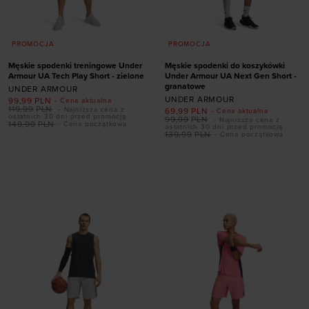
PROMOCJA
PROMOCJA
Męskie spodenki treningowe Under
Męskie spodenki do koszykówki
Armour UA Tech Play Short - zielone
Under Armour UA Next Gen Short -
granatowe
UNDER ARMOUR
UNDER ARMOUR
99,99
PLN
- Cena aktualna
119,99
PLN
- Najniższa cena z
69,99
PLN
- Cena aktualna
ostatnich 30 dni przed promocją
99,99
PLN
- Najniższa cena z
149,99
PLN
- Cena początkowa
ostatnich 30 dni przed promocją
139,99
PLN
- Cena początkowa
Dodaj produkt w
Dodaj produkt w
rozmiarze
rozmiarze
S
M
L
XL
XXL
S
M
L
XL
XXL