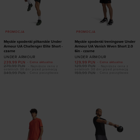
PROMOCJA
PROMOCJA
Męskie spodenki piłkarskie Under
Męskie spodenki treningowe Under
Armour UA Challenger Elite Short -
Armour UA Vanish Wven Short 2.0
czarne
6in - czarne
UNDER ARMOUR
UNDER ARMOUR
239,99
PLN
129,99
PLN
- Cena aktualna
- Cena aktualna
279,99
PLN
129,99
PLN
- Najniższa cena z
- Najniższa cena z
ostatnich 30 dni przed promocją
ostatnich 30 dni przed promocją
349,99
PLN
159,99
PLN
- Cena początkowa
- Cena początkowa
Dodaj produkt w
Dodaj produkt w
rozmiarze
rozmiarze
S
M
L
XL
XXL
S
XL
XXL