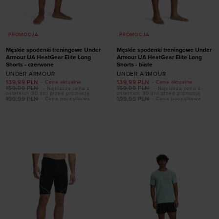
PROMOCJA
PROMOCJA
Męskie spodenki treningowe Under
Męskie spodenki treningowe Under
Armour UA HeatGear Elite Long
Armour UA HeatGear Elite Long
Shorts - czerwone
Shorts - białe
UNDER ARMOUR
UNDER ARMOUR
139,99
PLN
139,99
PLN
- Cena aktualna
- Cena aktualna
159,99
PLN
159,99
PLN
- Najniższa cena z
- Najniższa cena z
ostatnich 30 dni przed promocją
ostatnich 30 dni przed promocją
199,99
PLN
199,99
PLN
- Cena początkowa
- Cena początkowa
Dodaj produkt w
Dodaj produkt w
rozmiarze
rozmiarze
S
M
L
XL
XXL
S
M
L
XL
XXL