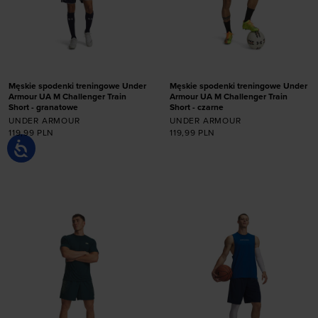
Męskie spodenki treningowe Under
Męskie spodenki treningowe Under
Armour UA M Challenger Train
Armour UA M Challenger Train
Short - granatowe
Short - czarne
UNDER ARMOUR
UNDER ARMOUR
119,99
PLN
119,99
PLN
Dodaj produkt w
Dodaj produkt w
rozmiarze
rozmiarze
S
M
L
XL
XXL
S
M
L
XL
XXL