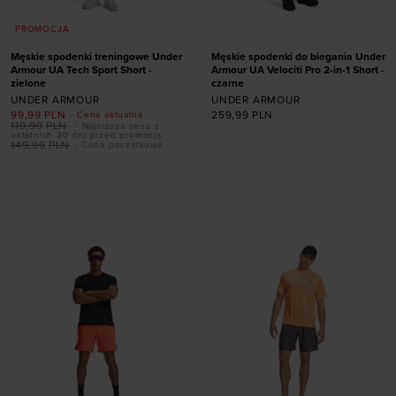
PROMOCJA
Męskie spodenki treningowe Under
Męskie spodenki do biegania Under
Armour UA Tech Sport Short -
Armour UA Velociti Pro 2-in-1 Short -
zielone
czarne
UNDER ARMOUR
UNDER ARMOUR
99,99
PLN
259,99
PLN
- Cena aktualna
119,99
PLN
- Najniższa cena z
ostatnich 30 dni przed promocją
149,99
PLN
- Cena początkowa
Dodaj produkt w
Dodaj produkt w
rozmiarze
rozmiarze
S
M
L
XL
XXL
S
M
L
XL
XXL