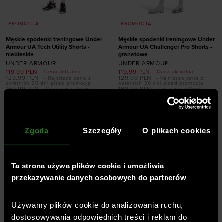
PROMOCJA
PROMOCJA
Męskie spodenki treningowe Under
Męskie spodenki treningowe Under
Armour UA Tech Utility Shorts -
Armour UA Challenger Pro Shorts -
niebieskie
granatowe
UNDER ARMOUR
UNDER ARMOUR
119,99
PLN
119,99
PLN
- Cena aktualna
- Cena aktualna
129,99
PLN
129,99
PLN
- Najniższa cena z
- Najniższa cena z
ostatnich 30 dni przed promocją
ostatnich 30 dni przed promocją
169,99
PLN
169,99
PLN
- Cena początkowa
- Cena początkowa
Dodaj produkt w
Dodaj produkt w
rozmiarze
rozmiarze
S
M
L
XL
XXL
S
M
L
XL
XXL
Zgoda
Szczegóły
O plikach cookies
Ta strona używa plików cookie i umożliwia
przekazywanie danych osobowych do partnerów
Używamy plików cookie do analizowania ruchu,
dostosowywania odpowiednich treści i reklam do