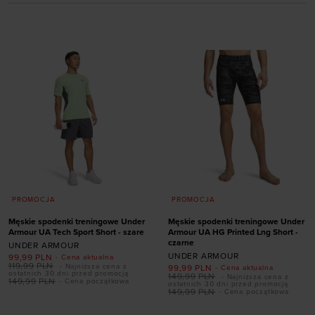
PROMOCJA
PROMOCJA
Męskie spodenki treningowe Under
Męskie spodenki treningowe Under
Armour UA Tech Sport Short - szare
Armour UA HG Printed Lng Short -
czarne
UNDER ARMOUR
UNDER ARMOUR
99,99
PLN
- Cena aktualna
119,99
PLN
- Najniższa cena z
99,99
PLN
- Cena aktualna
ostatnich 30 dni przed promocją
149,99
PLN
- Najniższa cena z
149,99
PLN
- Cena początkowa
ostatnich 30 dni przed promocją
149,99
PLN
- Cena początkowa
Dodaj produkt w
Dodaj produkt w