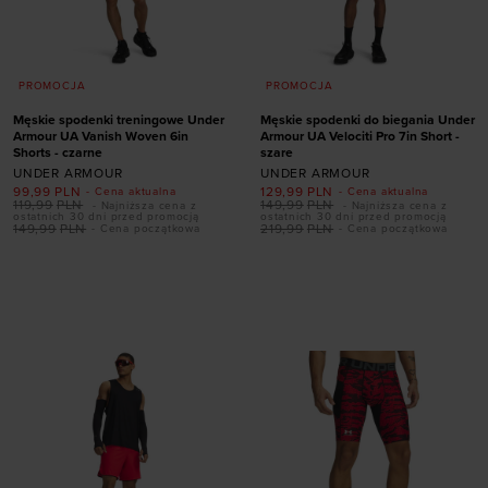
PROMOCJA
PROMOCJA
Męskie spodenki treningowe Under
Męskie spodenki do biegania Under
Armour UA Vanish Woven 6in
Armour UA Velociti Pro 7in Short -
Shorts - czarne
szare
UNDER ARMOUR
UNDER ARMOUR
99,99
PLN
129,99
PLN
- Cena aktualna
- Cena aktualna
119,99
PLN
149,99
PLN
- Najniższa cena z
- Najniższa cena z
ostatnich 30 dni przed promocją
ostatnich 30 dni przed promocją
149,99
PLN
219,99
PLN
- Cena początkowa
- Cena początkowa
Dodaj produkt w
Dodaj produkt w
rozmiarze
rozmiarze
S
XXL
S
M
L
XL
XXL