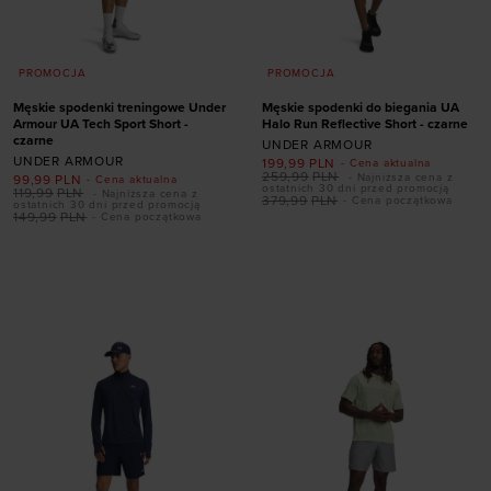
PROMOCJA
PROMOCJA
Męskie spodenki treningowe Under
Męskie spodenki do biegania UA
Armour UA Tech Sport Short -
Halo Run Reflective Short - czarne
czarne
UNDER ARMOUR
UNDER ARMOUR
199,99
PLN
- Cena aktualna
259,99
PLN
- Najniższa cena z
99,99
PLN
- Cena aktualna
ostatnich 30 dni przed promocją
119,99
PLN
- Najniższa cena z
379,99
PLN
- Cena początkowa
ostatnich 30 dni przed promocją
149,99
PLN
- Cena początkowa
Dodaj produkt w
Dodaj produkt w
rozmiarze
rozmiarze
S
XL
XXL
3XL
S
M
L
XL
XXL