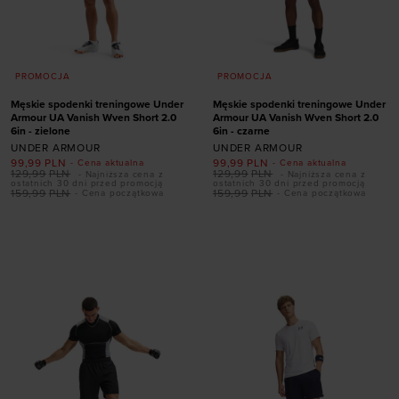
PROMOCJA
PROMOCJA
Męskie spodenki treningowe Under
Męskie spodenki treningowe Under
Armour UA Vanish Wven Short 2.0
Armour UA Vanish Wven Short 2.0
6in - zielone
6in - czarne
UNDER ARMOUR
UNDER ARMOUR
99,99
PLN
99,99
PLN
- Cena aktualna
- Cena aktualna
129,99
PLN
129,99
PLN
- Najniższa cena z
- Najniższa cena z
ostatnich 30 dni przed promocją
ostatnich 30 dni przed promocją
159,99
PLN
159,99
PLN
- Cena początkowa
- Cena początkowa
Dodaj produkt w
Dodaj produkt w
rozmiarze
rozmiarze
S
M
XL
XXL
S
M
XL
XXL