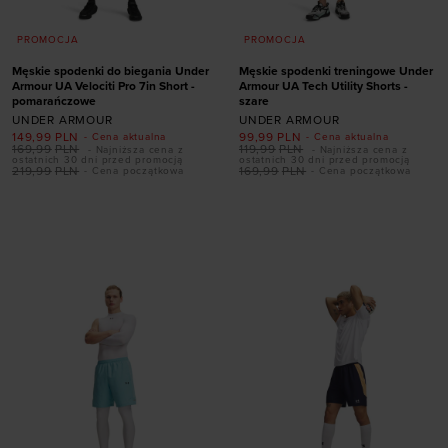
PROMOCJA
PROMOCJA
Męskie spodenki do biegania Under
Męskie spodenki treningowe Under
Armour UA Velociti Pro 7in Short -
Armour UA Tech Utility Shorts -
pomarańczowe
szare
UNDER ARMOUR
UNDER ARMOUR
149,99
PLN
99,99
PLN
- Cena aktualna
- Cena aktualna
169,99
PLN
119,99
PLN
- Najniższa cena z
- Najniższa cena z
ostatnich 30 dni przed promocją
ostatnich 30 dni przed promocją
Dodaj produkt w
219,99
PLN
169,99
PLN
- Cena początkowa
- Cena początkowa
Dodaj produkt w
rozmiarze
rozmiarze
XS
S
M
L
XL
S
M
L
XL
XXL
XXL