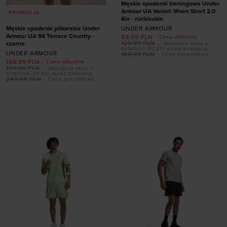
Męskie spodenki treningowe Under
Armour UA Vanish Wven Short 2.0
PROMOCJA
6in - niebieskie
UNDER ARMOUR
Męskie spodenki piłkarskie Under
Armour UA 96 Terrace Country -
99,99
PLN
- Cena aktualna
129,99
PLN
czarne
- Najniższa cena z
ostatnich 30 dni przed promocją
UNDER ARMOUR
159,99
PLN
- Cena początkowa
169,99
PLN
- Cena aktualna
Dodaj produkt w
199,99
PLN
- Najniższa cena z
ostatnich 30 dni przed promocją
rozmiarze
249,99
PLN
- Cena początkowa
S
M
L
XL
XXL
Dodaj produkt w
rozmiarze
S
M
L
XL
XXL