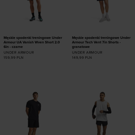
Męskie spodenki treningowe Under
Męskie spodenki treningowe Under
Armour UA Vanish Wven Short 2.0
Armour Tech Vent 7in Shorts -
6in - czarne
granatowe
UNDER ARMOUR
UNDER ARMOUR
159,99
PLN
149,99
PLN
Dodaj produkt w
Dodaj produkt w
rozmiarze
rozmiarze
S
M
L
XL
XXL
S
M
L
XL