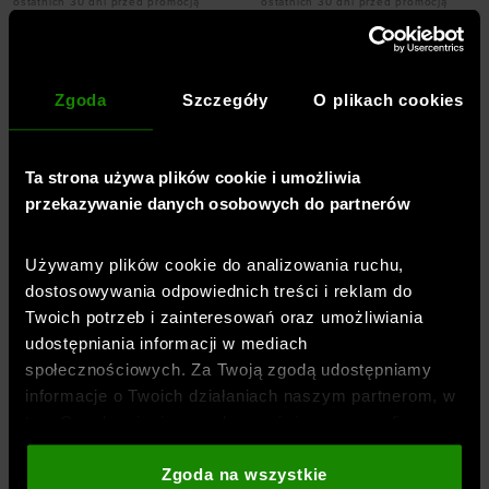
ostatnich 30 dni przed promocją
ostatnich 30 dni przed promocją
349,99
PLN
349,99
PLN
- Cena początkowa
- Cena początkowa
Dodaj produkt w
Dodaj produkt w
rozmiarze
rozmiarze
Zgoda
Szczegóły
O plikach cookies
XS
XL
Ta strona używa plików cookie i umożliwia
przekazywanie danych osobowych do partnerów
Używamy plików cookie do analizowania ruchu,
dostosowywania odpowiednich treści i reklam do
Twoich potrzeb i zainteresowań oraz umożliwiania
udostępniania informacji w mediach
społecznościowych. Za Twoją zgodą udostępniamy
NOWOŚĆ
informacje o Twoich działaniach naszym partnerom, w
Męska bluza do biegania Under
Męska bluza do biegania Under
Armour UA Velociti - multikolor
Armour UA Velociti 1/4 Zip -
tym Google, sieciom społecznościowym oraz firmom
granatowa
UNDER ARMOUR
zajmującym się reklamą i analityką internetową. Nasi
UNDER ARMOUR
299,99
PLN
partnerzy mogą łączyć te informacje z innymi, które
Zgoda na wszystkie
279,99
PLN