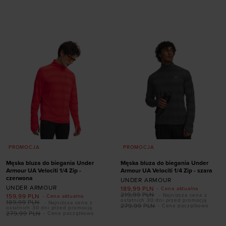
S
M
L
XL
XXL
Dodaj produkt w
rozmiarze
XL
PROMOCJA
PROMOCJA
Męska bluza do biegania Under
Męska bluza do biegania Under
Armour UA Velociti 1/4 Zip -
Armour UA Velociti 1/4 Zip - szara
czerwona
UNDER ARMOUR
UNDER ARMOUR
189,99
PLN
- Cena aktualna
219,99
PLN
- Najniższa cena z
159,99
PLN
- Cena aktualna
ostatnich 30 dni przed promocją
189,99
PLN
- Najniższa cena z
279,99
PLN
- Cena początkowa
ostatnich 30 dni przed promocją
279,99
PLN
- Cena początkowa
Dodaj produkt w
Dodaj produkt w