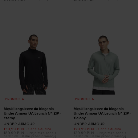
Dodaj produkt w
Dodaj produkt w
rozmiarze
rozmiarze
S
M
L
XL
XXL
XL
PROMOCJA
PROMOCJA
Męski longsleeve do biegania
Męski longsleeve do biegania
Under Armour UA Launch 1/4 ZIP -
Under Armour UA Launch 1/4 ZIP -
czarny
zielony
UNDER ARMOUR
UNDER ARMOUR
139,99
PLN
129,99
PLN
- Cena aktualna
- Cena aktualna
189,99
PLN
129,99
PLN
- Najniższa cena z
- Najniższa cena z
ostatnich 30 dni przed promocją
ostatnich 30 dni przed promocją