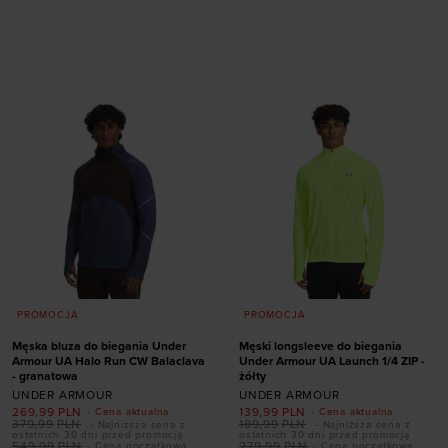
Dodaj produkt w
Dodaj produkt w
rozmiarze
rozmiarze
S
M
L
XL
S
M
L
XL
XXL
PROMOCJA
PROMOCJA
Męska bluza do biegania Under
Męski longsleeve do biegania
Armour UA Halo Run CW Balaclava
Under Armour UA Launch 1/4 ZIP -
- granatowa
żółty
UNDER ARMOUR
UNDER ARMOUR
269,99
PLN
139,99
PLN
- Cena aktualna
- Cena aktualna
379,99
PLN
189,99
PLN
- Najniższa cena z
- Najniższa cena z
ostatnich 30 dni przed promocją
ostatnich 30 dni przed promocją
549,99
PLN
279,99
PLN
- Cena początkowa
- Cena początkowa