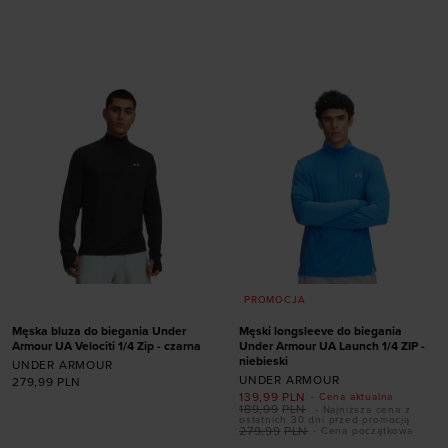
rozmiarze
rozmiarze
S
M
L
XL
XXL
S
M
L
XL
XXL
PROMOCJA
Męska bluza do biegania Under
Męski longsleeve do biegania
Armour UA Velociti 1/4 Zip - czarna
Under Armour UA Launch 1/4 ZIP -
niebieski
UNDER ARMOUR
UNDER ARMOUR
279,99
PLN
139,99
PLN
- Cena aktualna
189,99
PLN
- Najniższa cena z
ostatnich 30 dni przed promocją
279,99
PLN
- Cena początkowa