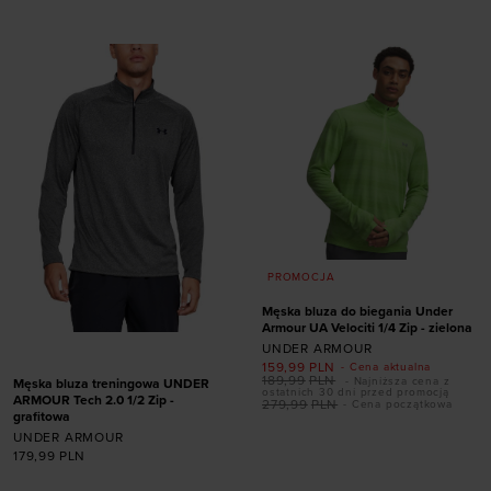
PROMOCJA
Męska bluza do biegania Under
Armour UA Velociti 1/4 Zip - zielona
UNDER ARMOUR
159,99
PLN
- Cena aktualna
189,99
PLN
- Najniższa cena z
Męska bluza treningowa UNDER
ostatnich 30 dni przed promocją
ARMOUR Tech 2.0 1/2 Zip -
279,99
PLN
- Cena początkowa
grafitowa
UNDER ARMOUR
Dodaj produkt w
179,99
PLN
rozmiarze