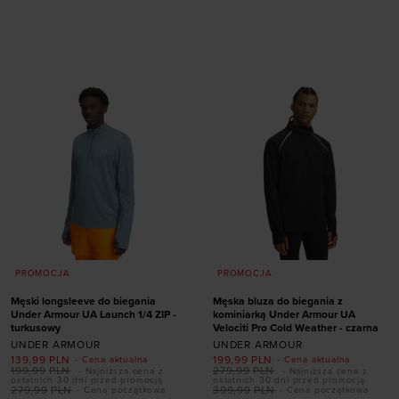
Dodaj produkt w
Dodaj produkt w
rozmiarze
rozmiarze
S
M
L
XL
XXL
S
M
L
XL
XXL
PROMOCJA
PROMOCJA
Męski longsleeve do biegania
Męska bluza do biegania z
Under Armour UA Launch 1/4 ZIP -
kominiarką Under Armour UA
turkusowy
Velociti Pro Cold Weather - czarna
UNDER ARMOUR
UNDER ARMOUR
139,99
PLN
199,99
PLN
- Cena aktualna
- Cena aktualna
199,99
PLN
279,99
PLN
- Najniższa cena z
- Najniższa cena z
ostatnich 30 dni przed promocją
ostatnich 30 dni przed promocją
279,99
PLN
399,99
PLN
- Cena początkowa
- Cena początkowa