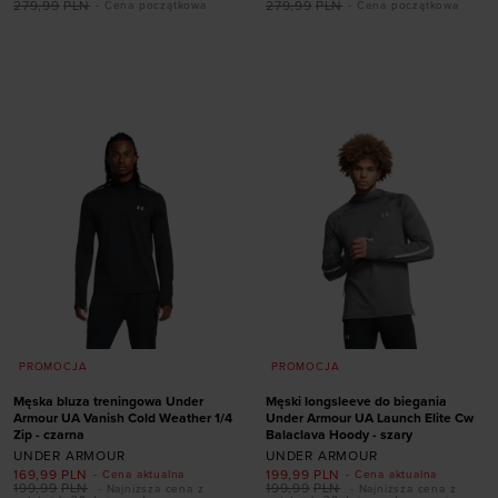
279,99
PLN
279,99
PLN
- Cena początkowa
- Cena początkowa
Dodaj produkt w
Dodaj produkt w
rozmiarze
rozmiarze
XXL
S
XL
XXL
PROMOCJA
PROMOCJA
Męska bluza treningowa Under
Męski longsleeve do biegania
Armour UA Vanish Cold Weather 1/4
Under Armour UA Launch Elite Cw
Zip - czarna
Balaclava Hoody - szary
UNDER ARMOUR
UNDER ARMOUR
169,99
PLN
199,99
PLN
- Cena aktualna
- Cena aktualna
199,99
PLN
199,99
PLN
- Najniższa cena z
- Najniższa cena z