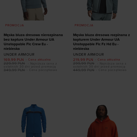
PROMOCJA
PROMOCJA
Męska bluza dresowa nierozpinana
Męska bluza dresowa rozpinana z
bez kaptura Under Armour UA
kapturem Under Armour UA
Unstoppable Flc Crew Eu -
Unstoppable Flc Fz Hd Eu -
niebieska
niebieska
UNDER ARMOUR
UNDER ARMOUR
169,99
PLN
219,99
PLN
- Cena aktualna
- Cena aktualna
229,99
PLN
299,99
PLN
- Najniższa cena z
- Najniższa cena z
ostatnich 30 dni przed promocją
ostatnich 30 dni przed promocją
349,99
PLN
449,99
PLN
- Cena początkowa
- Cena początkowa
Dodaj produkt w
Dodaj produkt w
rozmiarze
rozmiarze
S
M
L
XL
XXL
XXL