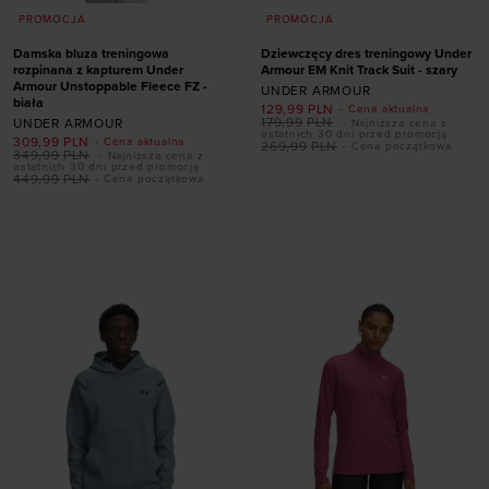
PROMOCJA
PROMOCJA
Damska bluza treningowa
Dziewczęcy dres treningowy Under
rozpinana z kapturem Under
Armour EM Knit Track Suit - szary
Armour Unstoppable Fleece FZ -
UNDER ARMOUR
biała
129,99
PLN
- Cena aktualna
179,99
PLN
UNDER ARMOUR
- Najniższa cena z
ostatnich 30 dni przed promocją
309,99
PLN
- Cena aktualna
269,99
PLN
- Cena początkowa
349,99
PLN
- Najniższa cena z
ostatnich 30 dni przed promocją
449,99
PLN
- Cena początkowa
Dodaj produkt w
Dodaj produkt w
rozmiarze
rozmiarze
XS
S
M
XL
XS
M
L
XL