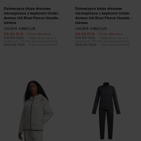
Dziewczęca bluza dresowa
Dziewczęca bluza dresowa
nierozpinana z kapturem Under
nierozpinana z kapturem Under
Armour UA Rival Fleece Hoodie -
Armour UA Rival Fleece Hoodie -
zielona
różowa
UNDER ARMOUR
UNDER ARMOUR
99,99
PLN
99,99
PLN
- Cena aktualna
- Cena aktualna
119,99
PLN
119,99
PLN
- Najniższa cena z
- Najniższa cena z
ostatnich 30 dni przed promocją
ostatnich 30 dni przed promocją
189,99
PLN
189,99
PLN
- Cena początkowa
- Cena początkowa
Dodaj produkt w
Dodaj produkt w
rozmiarze
rozmiarze
XS
S
M
L
XL
XS
S
M
L
XL