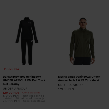
PROMOCJA
Dziewczęcy dres treningowy
Męska bluza treningowa Under
UNDER ARMOUR EM Knit Track
Armour Tech 2.0 1/2 Zip - khaki
Dodaj produkt w
Suit - czarny
UNDER ARMOUR
UNDER ARMOUR
rozmiarze
179,99
PLN
129,99
PLN
- Cena aktualna
179,99
PLN
- Najniższa cena z
XS (122 - 127 CM)
ostatnich 30 dni przed promocją
269,99
PLN
- Cena początkowa
S (127 - 137 CM)
Dodaj produkt w
M (137 - 149 CM)