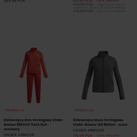
369,99
PLN
89,99
PLN
- Cena aktualna
129,99
PLN
- Najniższa cena z
ostatnich 30 dni przed promocją
179,99
PLN
- Cena początkowa
Dodaj produkt w
Dodaj produkt w
rozmiarze
rozmiarze
XS
S
M
L
XL
XS
S
M
L
XL
PROMOCJA
PROMOCJA
Dziewczęcy dres treningowy Under
Dziewczęca bluza treningowa
Armour EM Knit Track Suit -
Under Armour UA Motion - szara
czerwony
UNDER ARMOUR
UNDER ARMOUR
119,99
PLN
- Cena aktualna