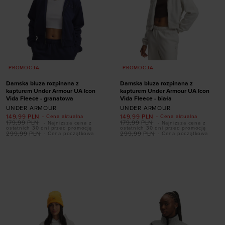
PROMOCJA
PROMOCJA
Damska bluza rozpinana z
Damska bluza rozpinana z
kapturem Under Armour UA Icon
kapturem Under Armour UA Icon
Vida Fleece - granatowa
Vida Fleece - biała
UNDER ARMOUR
UNDER ARMOUR
149,99
PLN
149,99
PLN
- Cena aktualna
- Cena aktualna
179,99
PLN
179,99
PLN
- Najniższa cena z
- Najniższa cena z
ostatnich 30 dni przed promocją
ostatnich 30 dni przed promocją
299,99
PLN
299,99
PLN
- Cena początkowa
- Cena początkowa
Dodaj produkt w
Dodaj produkt w
rozmiarze
rozmiarze
XS
S
S