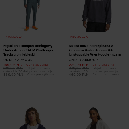
PROMOCJA
PROMOCJA
Męski dres komplet treningowy
Męska bluza nierozpinana z
Under Armour UA M Challenger
kapturem Under Armour UA
Tracksuit - niebieski
Unstoppable Wvn Hoodie - szara
UNDER ARMOUR
UNDER ARMOUR
169,99
PLN
229,99
PLN
- Cena aktualna
- Cena aktualna
199,99
PLN
279,99
PLN
- Najniższa cena z
- Najniższa cena z
ostatnich 30 dni przed promocją
ostatnich 30 dni przed promocją
339,99
PLN
469,99
PLN
- Cena początkowa
- Cena początkowa
Dodaj produkt w
Dodaj produkt w
rozmiarze
rozmiarze
S
S
M
L
XL
XXL