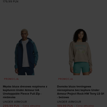
179,99
PLN
rozmiarze
S
M
L
XL
XXL
Dodaj produkt w
rozmiarze
XL
PROMOCJA
PROMOCJA
Męska bluza dresowa rozpinana z
Damska bluza treningowa
kapturem Under Armour UA
nierozpinana bez kaptura Under
Unstoppable Fleece Full-Zip -
Armour Project Rock HW Terry LS Q1
niebieska
- beżowa
UNDER ARMOUR
UNDER ARMOUR
299,99
PLN
189,99
PLN
- Cena aktualna
- Cena aktualna