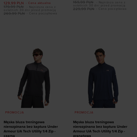
159,99
PLN
- Najniższa cena z
129,99
PLN
- Cena aktualna
ostatnich 30 dni przed promocją
179,99
PLN
- Najniższa cena z
229,99
PLN
- Cena początkowa
ostatnich 30 dni przed promocją
269,99
PLN
- Cena początkowa
Dodaj produkt w
Dodaj produkt w
rozmiarze
rozmiarze
XS
S
M
L
XL
XS
S
M
L
XL
PROMOCJA
PROMOCJA
Męska bluza treningowa
Męska bluza treningowa
nierozpinana bez kaptura Under
nierozpinana bez kaptura Under
Armour UA Tech Utility 1/4 Zip -
Armour UA Tech Utility 1/4 Zip -
czarna
granatowa