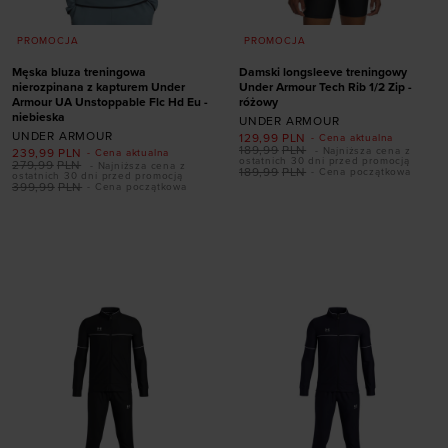
PROMOCJA
PROMOCJA
Męska bluza treningowa
Damski longsleeve treningowy
nierozpinana z kapturem Under
Under Armour Tech Rib 1/2 Zip -
Armour UA Unstoppable Flc Hd Eu -
różowy
niebieska
UNDER ARMOUR
UNDER ARMOUR
129,99
PLN
- Cena aktualna
189,99
PLN
- Najniższa cena z
239,99
PLN
- Cena aktualna
ostatnich 30 dni przed promocją
279,99
PLN
- Najniższa cena z
189,99
PLN
- Cena początkowa
ostatnich 30 dni przed promocją
399,99
PLN
- Cena początkowa
Dodaj produkt w
Dodaj produkt w
rozmiarze
rozmiarze
S
M
L
XL
XXL
XL