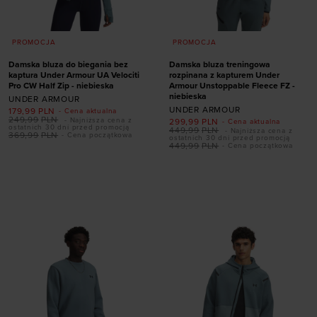
PROMOCJA
PROMOCJA
Damska bluza do biegania bez
Damska bluza treningowa
kaptura Under Armour UA Velociti
rozpinana z kapturem Under
Pro CW Half Zip - niebieska
Armour Unstoppable Fleece FZ -
niebieska
UNDER ARMOUR
UNDER ARMOUR
179,99
PLN
- Cena aktualna
249,99
PLN
- Najniższa cena z
299,99
PLN
- Cena aktualna
ostatnich 30 dni przed promocją
449,99
PLN
- Najniższa cena z
369,99
PLN
- Cena początkowa
ostatnich 30 dni przed promocją
449,99
PLN
- Cena początkowa
Dodaj produkt w
Dodaj produkt w
rozmiarze
rozmiarze
XS
S
M
L
XL
XS
S
M
L
XL