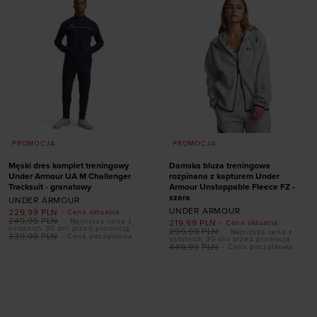
PROMOCJA
PROMOCJA
Męski dres komplet treningowy
Damska bluza treningowa
Under Armour UA M Challenger
rozpinana z kapturem Under
Tracksuit - granatowy
Armour Unstoppable Fleece FZ -
szara
UNDER ARMOUR
UNDER ARMOUR
229,99
PLN
- Cena aktualna
249,99
PLN
- Najniższa cena z
219,99
PLN
- Cena aktualna
ostatnich 30 dni przed promocją
299,99
PLN
- Najniższa cena z
339,99
PLN
- Cena początkowa
ostatnich 30 dni przed promocją
449,99
PLN
- Cena początkowa
Dodaj produkt w
Dodaj produkt w
rozmiarze
rozmiarze
S
M
XXL
XS
S
M
L
XL