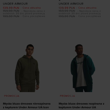
UNDER ARMOUR
UNDER ARMOUR
139,99
PLN
139,99
PLN
- Cena aktualna
- Cena aktualna
159,99
PLN
159,99
PLN
- Najniższa cena z
- Najniższa cena z
ostatnich 30 dni przed promocją
ostatnich 30 dni przed promocją
199,99
PLN
199,99
PLN
- Cena początkowa
- Cena początkowa
Dodaj produkt w
Dodaj produkt w
rozmiarze
rozmiarze
S
M
L
XL
XXL
S
M
L
XL
XXL
PROMOCJA
PROMOCJA
Męska bluza dresowa nierozpinana
Męska bluza dresowa rozpinana z
z kapturem Under Armour UA Icon
kapturem Under Armour UA