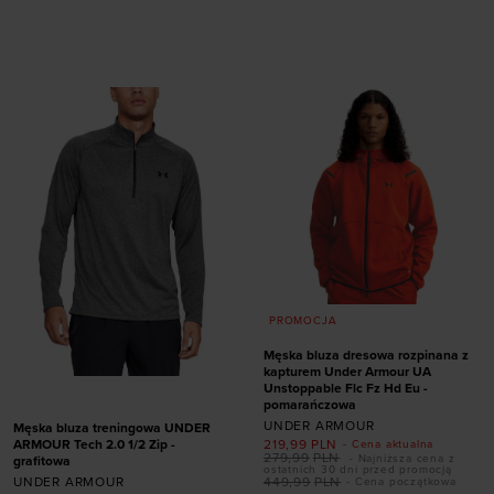
rozmiarze
L (149 - 160 CM)
XL (160 - 170 CM)
L
XL
PROMOCJA
Męska bluza dresowa rozpinana z
kapturem Under Armour UA
Unstoppable Flc Fz Hd Eu -
pomarańczowa
UNDER ARMOUR
Męska bluza treningowa UNDER
ARMOUR Tech 2.0 1/2 Zip -
219,99
PLN
- Cena aktualna
279,99
PLN
- Najniższa cena z
grafitowa
ostatnich 30 dni przed promocją
UNDER ARMOUR
449,99
PLN
- Cena początkowa
Dodaj produkt w