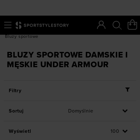
Menu
Szukaj
SportStyleStory
/
Under Armour
/
Odzież
/
Bluzy
/
Bluzy sportowe
BLUZY SPORTOWE DAMSKIE I
MĘSKIE UNDER ARMOUR
Filtry
Sortuj
Wyświetl