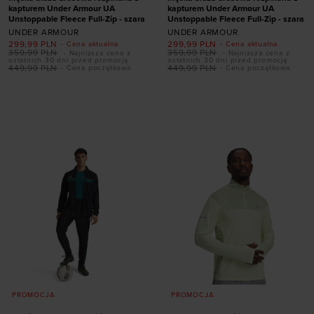
kapturem Under Armour UA
kapturem Under Armour UA
Unstoppable Fleece Full-Zip - szara
Unstoppable Fleece Full-Zip - szara
UNDER ARMOUR
UNDER ARMOUR
299,99
PLN
299,99
PLN
- Cena aktualna
- Cena aktualna
359,99
PLN
359,99
PLN
- Najniższa cena z
- Najniższa cena z
ostatnich 30 dni przed promocją
ostatnich 30 dni przed promocją
449,99
PLN
449,99
PLN
- Cena początkowa
- Cena początkowa
Dodaj produkt w
Dodaj produkt w
rozmiarze
rozmiarze
S
M
L
XL
XXL
S
M
L
XL
XXL
PROMOCJA
PROMOCJA