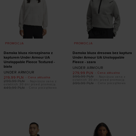
PROMOCJA
PROMOCJA
Damska bluza nierozpinana z
Damska bluza dresowa bez kaptura
kapturem Under Armour UA
Under Armour UA Unstoppable
Unstoppable Fleece Textured -
Fleece - szara
biała
UNDER ARMOUR
UNDER ARMOUR
279,99
PLN
- Cena aktualna
399,99
PLN
- Najniższa cena z
219,99
PLN
- Cena aktualna
ostatnich 30 dni przed promocją
299,99
PLN
- Najniższa cena z
399,99
PLN
- Cena początkowa
ostatnich 30 dni przed promocją
449,99
PLN
- Cena początkowa
Dodaj produkt w
Dodaj produkt w
rozmiarze
rozmiarze
XS
S
M
L
XL
XS
S
M
L
XL