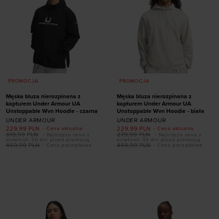
PROMOCJA
PROMOCJA
Męska bluza nierozpinana z
Męska bluza nierozpinana z
kapturem Under Armour UA
kapturem Under Armour UA
Unstoppable Wvn Hoodie - czarna
Unstoppable Wvn Hoodie - biała
UNDER ARMOUR
UNDER ARMOUR
229,99
PLN
229,99
PLN
- Cena aktualna
- Cena aktualna
319,99
PLN
279,99
PLN
- Najniższa cena z
- Najniższa cena z
ostatnich 30 dni przed promocją
ostatnich 30 dni przed promocją
469,99
PLN
469,99
PLN
- Cena początkowa
- Cena początkowa
Dodaj produkt w
Dodaj produkt w
rozmiarze
rozmiarze
S
M
L
XL
S
M
L
XL
XXL