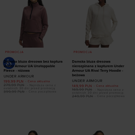
PROMOCJA
PROMOCJA
Damska bluza dresowa bez kaptura
Damska bluza dresowa
Under Armour UA Unstoppable
nierozpinana z kapturem Under
Fleece - różowa
Armour UA Rival Terry Hoodie -
beżowa
UNDER ARMOUR
UNDER ARMOUR
199,99
PLN
- Cena aktualna
279,99
PLN
- Najniższa cena z
149,99
PLN
- Cena aktualna
ostatnich 30 dni przed promocją
169,99
PLN
- Najniższa cena z
Dodaj produkt w
399,99
PLN
- Cena początkowa
ostatnich 30 dni przed promocją
249,99
PLN
- Cena początkowa
rozmiarze
Dodaj produkt w
rozmiarze
XS
S
M
L
XL
XXL
XS
S
XL
XXL