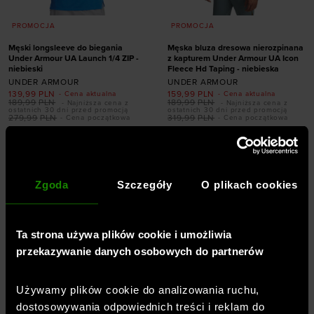
PROMOCJA
PROMOCJA
Męski longsleeve do biegania
Męska bluza dresowa nierozpinana
Under Armour UA Launch 1/4 ZIP -
z kapturem Under Armour UA Icon
niebieski
Fleece Hd Taping - niebieska
UNDER ARMOUR
UNDER ARMOUR
139,99
PLN
159,99
PLN
- Cena aktualna
- Cena aktualna
189,99
PLN
189,99
PLN
- Najniższa cena z
- Najniższa cena z
ostatnich 30 dni przed promocją
ostatnich 30 dni przed promocją
279,99
PLN
319,99
PLN
- Cena początkowa
- Cena początkowa
Dodaj produkt w
Dodaj produkt w
rozmiarze
rozmiarze
S
M
L
XL
XXL
S
L
XL
XXL
Zgoda
Szczegóły
O plikach cookies
Ta strona używa plików cookie i umożliwia
przekazywanie danych osobowych do partnerów
Używamy plików cookie do analizowania ruchu,
dostosowywania odpowiednich treści i reklam do