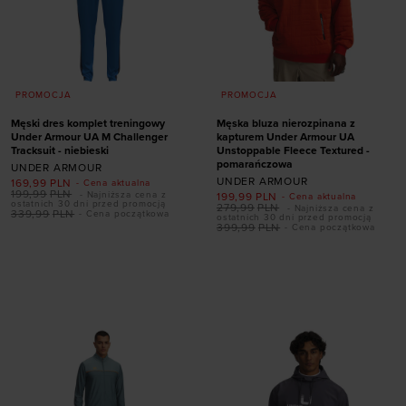
PROMOCJA
PROMOCJA
Męski dres komplet treningowy
Męska bluza nierozpinana z
Under Armour UA M Challenger
kapturem Under Armour UA
Tracksuit - niebieski
Unstoppable Fleece Textured -
pomarańczowa
UNDER ARMOUR
UNDER ARMOUR
169,99
PLN
- Cena aktualna
199,99
PLN
- Najniższa cena z
199,99
PLN
- Cena aktualna
ostatnich 30 dni przed promocją
279,99
PLN
- Najniższa cena z
339,99
PLN
- Cena początkowa
ostatnich 30 dni przed promocją
399,99
PLN
- Cena początkowa
Dodaj produkt w
Dodaj produkt w
rozmiarze
rozmiarze
S
S
M
L
XL
XXL