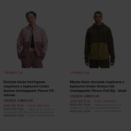
PROMOCJA
PROMOCJA
Damska bluza treningowa
Męska bluza dresowa rozpinana z
rozpinana z kapturem Under
kapturem Under Armour UA
Armour Unstoppable Fleece FZ -
Unstoppable Fleece Full-Zip - khaki
różowa
UNDER ARMOUR
UNDER ARMOUR
299,99
PLN
- Cena aktualna
359,99
PLN
- Najniższa cena z
299,99
PLN
- Cena aktualna
ostatnich 30 dni przed promocją
339,99
PLN
- Najniższa cena z
449,99
PLN
- Cena początkowa
ostatnich 30 dni przed promocją
449,99
PLN
- Cena początkowa
Dodaj produkt w
Dodaj produkt w
rozmiarze
rozmiarze