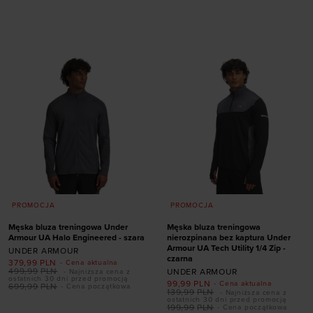
rozmiarze
XS
S
M
L
XL
XXL
XS
S
M
L
XL
PROMOCJA
PROMOCJA
Męska bluza treningowa Under
Męska bluza treningowa
Armour UA Halo Engineered - szara
nierozpinana bez kaptura Under
Armour UA Tech Utility 1/4 Zip -
UNDER ARMOUR
czarna
379,99
PLN
- Cena aktualna
499,99
PLN
UNDER ARMOUR
- Najniższa cena z
ostatnich 30 dni przed promocją
99,99
PLN
- Cena aktualna
699,99
PLN
- Cena początkowa
139,99
PLN
- Najniższa cena z
ostatnich 30 dni przed promocją
199,99
PLN
- Cena początkowa