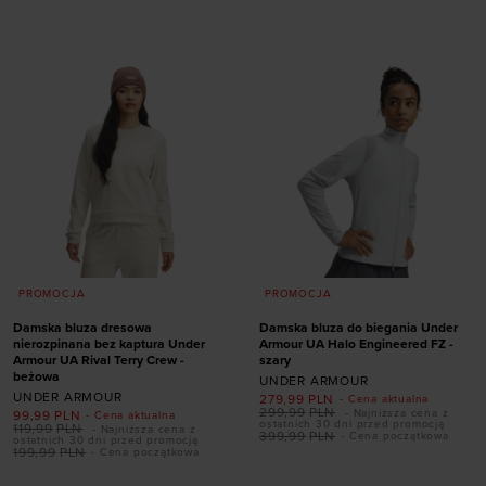
XS
S
XL
S
M
L
XL
XXL
PROMOCJA
PROMOCJA
Damska bluza dresowa
Damska bluza do biegania Under
nierozpinana bez kaptura Under
Armour UA Halo Engineered FZ -
Armour UA Rival Terry Crew -
szary
beżowa
UNDER ARMOUR
UNDER ARMOUR
279,99
PLN
- Cena aktualna
299,99
PLN
- Najniższa cena z
99,99
PLN
- Cena aktualna
ostatnich 30 dni przed promocją
119,99
PLN
- Najniższa cena z
Dodaj produkt w
399,99
PLN
- Cena początkowa
ostatnich 30 dni przed promocją
199,99
PLN
- Cena początkowa
rozmiarze
Dodaj produkt w