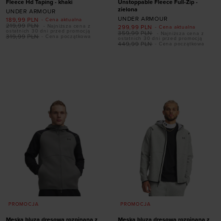
Fleece Hd Taping - khaki
Unstoppable Fleece Full-Zip -
zielona
UNDER ARMOUR
UNDER ARMOUR
189,99
PLN
- Cena aktualna
219,99
PLN
- Najniższa cena z
299,99
PLN
- Cena aktualna
ostatnich 30 dni przed promocją
359,99
PLN
- Najniższa cena z
319,99
PLN
- Cena początkowa
ostatnich 30 dni przed promocją
449,99
PLN
- Cena początkowa
Dodaj produkt w
Dodaj produkt w
rozmiarze
rozmiarze
S
M
L
XL
XXL
S
M
L
XL
XXL
PROMOCJA
PROMOCJA
Męska bluza dresowa rozpinana z
Męska bluza dresowa rozpinana z