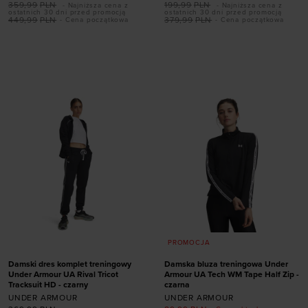
359,99
PLN
199,99
PLN
- Najniższa cena z
- Najniższa cena z
ostatnich 30 dni przed promocją
ostatnich 30 dni przed promocją
449,99
PLN
379,99
PLN
- Cena początkowa
- Cena początkowa
Dodaj produkt w
Dodaj produkt w
rozmiarze
rozmiarze
S
M
L
XL
XXL
M
PROMOCJA
Damski dres komplet treningowy
Damska bluza treningowa Under
Under Armour UA Rival Tricot
Armour UA Tech WM Tape Half Zip -
Tracksuit HD - czarny
czarna
UNDER ARMOUR
UNDER ARMOUR