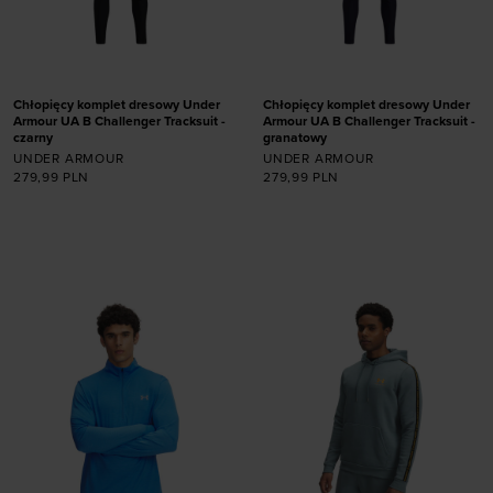
Chłopięcy komplet dresowy Under
Chłopięcy komplet dresowy Under
Armour UA B Challenger Tracksuit -
Armour UA B Challenger Tracksuit -
czarny
granatowy
UNDER ARMOUR
UNDER ARMOUR
279,99
PLN
279,99
PLN
Dodaj produkt w
Dodaj produkt w
rozmiarze
rozmiarze
S
M
L
XL
XS
S
M
L
XL