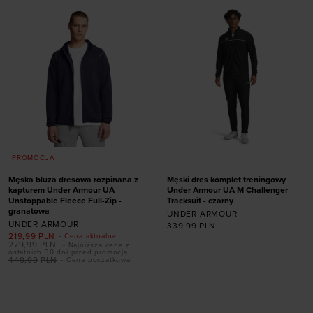
PROMOCJA
Męska bluza dresowa rozpinana z
Męski dres komplet treningowy
kapturem Under Armour UA
Under Armour UA M Challenger
Unstoppable Fleece Full-Zip -
Tracksuit - czarny
granatowa
UNDER ARMOUR
UNDER ARMOUR
339,99
PLN
219,99
PLN
- Cena aktualna
279,99
PLN
- Najniższa cena z
ostatnich 30 dni przed promocją
449,99
PLN
- Cena początkowa
Dodaj produkt w
Dodaj produkt w
rozmiarze
rozmiarze
XXL
S
M
L
XL
XXL