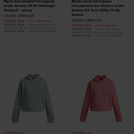
Męski dres komplet treningowy
Męska bluza treningowa
Under Armour UA M Challenger
nierozpinana bez kaptura Under
Tracksuit - czarny
Armour UA Tech Utility 1/4 Zip -
zielona
UNDER ARMOUR
UNDER ARMOUR
239,99
PLN
- Cena aktualna
339,99
PLN
- Najniższa cena z
139,99
PLN
- Cena aktualna
ostatnich 30 dni przed promocją
159,99
PLN
- Najniższa cena z
339,99
PLN
- Cena początkowa
ostatnich 30 dni przed promocją
199,99
PLN
- Cena początkowa
Dodaj produkt w
Dodaj produkt w
rozmiarze
rozmiarze
S
M
L
XXL
S
M
L
XL
XXL
PROMOCJA
PROMOCJA