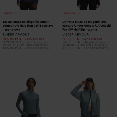
PROMOCJA
PROMOCJA
Męska bluza do biegania Under
Damska bluza do biegania bez
Armour UA Halo Run CW Balaclava
kaptura Under Armour UA Velociti
- granatowa
Pro CW Half Zip - czarna
UNDER ARMOUR
UNDER ARMOUR
269,99
PLN
179,99
PLN
- Cena aktualna
- Cena aktualna
379,99
PLN
249,99
PLN
- Najniższa cena z
- Najniższa cena z
ostatnich 30 dni przed promocją
ostatnich 30 dni przed promocją
549,99
PLN
369,99
PLN
- Cena początkowa
- Cena początkowa
Dodaj produkt w
Dodaj produkt w
rozmiarze
rozmiarze
S
M
L
XL
XXL
XS
S
M
L
XL