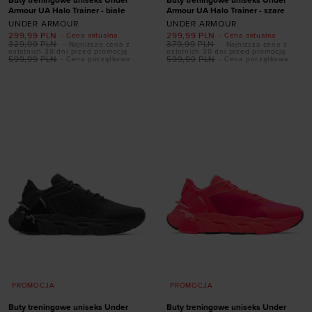
Buty treningowe uniseks Under
Buty treningowe uniseks Under
Armour UA Halo Trainer - białe
Armour UA Halo Trainer - szare
UNDER ARMOUR
UNDER ARMOUR
299,99
PLN
299,99
PLN
- Cena aktualna
- Cena aktualna
329,99
PLN
379,99
PLN
- Najniższa cena z
- Najniższa cena z
ostatnich 30 dni przed promocją
ostatnich 30 dni przed promocją
599,99
PLN
599,99
PLN
- Cena początkowa
- Cena początkowa
Dodaj produkt w
Dodaj produkt w
rozmiarze
rozmiarze
42,5
43
44
44,5
40
40,5
41
47
45,5
46
47
47,5
47,5
PROMOCJA
PROMOCJA
Buty treningowe uniseks Under
Buty treningowe uniseks Under