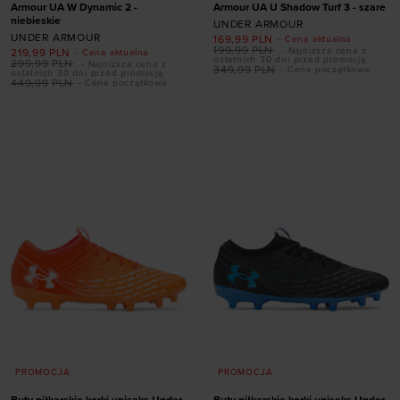
Armour UA W Dynamic 2 -
Armour UA U Shadow Turf 3 - szare
niebieskie
UNDER ARMOUR
UNDER ARMOUR
169,99
PLN
- Cena aktualna
199,99
PLN
- Najniższa cena z
219,99
PLN
- Cena aktualna
Dodaj produkt w
ostatnich 30 dni przed promocją
299,99
PLN
- Najniższa cena z
349,99
PLN
- Cena początkowa
ostatnich 30 dni przed promocją
rozmiarze
449,99
PLN
- Cena początkowa
Dodaj produkt w
36
36,5
37,5
38
rozmiarze
38,5
39
40
40,5
41
42
44
PROMOCJA
PROMOCJA