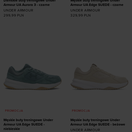
Damskie buty treningowe Under
Męskie buty treningowe Under
Armour UA Aurora 3 - czarne
Armour UA Edge SUEDE - czarne
UNDER ARMOUR
UNDER ARMOUR
299,99
PLN
329,99
PLN
Dodaj produkt w
Dodaj produkt w
rozmiarze
rozmiarze
35,5
36
36,5
37,5
41
42
42,5
43
38
38,5
39
40
44
44,5
45
45,5
40,5
41
42
42,5
46
47
47,5
PROMOCJA
PROMOCJA
Męskie buty treningowe Under
Męskie buty treningowe Under
Armour UA Edge SUEDE -
Armour UA Edge SUEDE - beżowe
niebieskie
UNDER ARMOUR