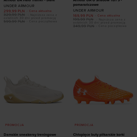
pomarańczowe
UNDER ARMOUR
UNDER ARMOUR
Dodaj produkt w
299,99
PLN
- Cena aktualna
329,99
PLN
- Najniższa cena z
169,99
PLN
- Cena aktualna
rozmiarze
Dodaj produkt w
ostatnich 30 dni przed promocją
199,99
PLN
- Najniższa cena z
599,99
PLN
- Cena początkowa
ostatnich 30 dni przed promocją
rozmiarze
349,99
PLN
- Cena początkowa
39
40
40,5
41
42
42,5
43
44
41
42
42,5
43
44,5
45,5
46
47
44
44,5
45
45,5
47,5
46
47
47,5
PROMOCJA
PROMOCJA
Damskie sneakersy treningowe
Chłopięce buty piłkarskie korki