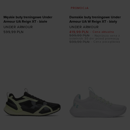
PROMOCJA
Męskie buty treningowe Under
Damskie buty treningowe Under
Armour UA Reign XT - białe
Armour UA W Reign XT - biały
UNDER ARMOUR
UNDER ARMOUR
599,99
PLN
419,99
PLN
- Cena aktualna
599,99
PLN
- Najniższa cena z
Dodaj produkt w
ostatnich 30 dni przed promocją
599,99
PLN
- Cena początkowa
rozmiarze
Dodaj produkt w
41
42
42,5
43
rozmiarze
44
44,5
45
45,5
46
47
47,5
38,5
40
40,5