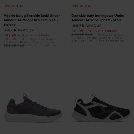
PROMOCJA
PROMOCJA
Męskie buty piłkarskie korki Under
Damskie buty treningowe Under
Armour UA Magnetico Elite 5 FG -
Armour UA W Sculpt TR - szare
zielone
UNDER ARMOUR
UNDER ARMOUR
149,99
PLN
- Cena aktualna
249,99
PLN
- Najniższa cena z
499,99
PLN
- Cena aktualna
Dodaj produkt w
Dodaj produkt w
ostatnich 30 dni przed promocją
699,99
PLN
- Najniższa cena z
499,99
PLN
- Cena początkowa
ostatnich 30 dni przed promocją
rozmiarze
rozmiarze
999,99
PLN
- Cena początkowa
41
42
42,5
43
36
36,5
37,5
38
44
44,5
45
45,5
38,5
39
40
40,5
46
47
41
42