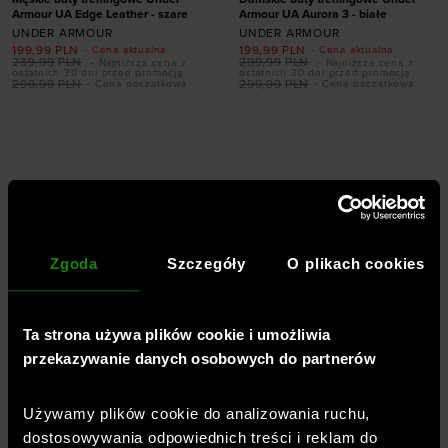
Armour UA Edge Leather - szare
Armour UA Aurora 3 - białe
UNDER ARMOUR
UNDER ARMOUR
199,99
PLN
199,99
PLN
- Cena aktualna
- Cena aktualna
239,99
PLN
299,99
PLN
- Najniższa cena z
- Najniższa cena z
ostatnich 30 dni przed promocją
ostatnich 30 dni przed promocją
299,99
PLN
299,99
PLN
- Cena początkowa
- Cena początkowa
Dodaj produkt w
rozmiarze
Dodaj produkt w
rozmiarze
40
40,5
41
42,5
46
47,5
35,5
37,5
Zgoda
Szczegóły
O plikach cookies
Ta strona używa plików cookie i umożliwia
przekazywanie danych osobowych do partnerów
PROMOCJA
PROMOCJA
Używamy plików cookie do analizowania ruchu,
dostosowywania odpowiednich treści i reklam do
Męskie buty treningowe Under
Damskie buty treningowe Under