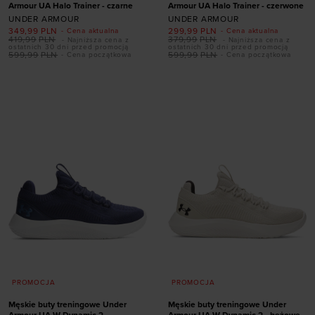
Armour UA Halo Trainer - czarne
Armour UA Halo Trainer - czerwone
UNDER ARMOUR
UNDER ARMOUR
349,99
PLN
299,99
PLN
- Cena aktualna
- Cena aktualna
419,99
PLN
379,99
PLN
- Najniższa cena z
- Najniższa cena z
Dodaj produkt w
ostatnich 30 dni przed promocją
ostatnich 30 dni przed promocją
599,99
PLN
599,99
PLN
- Cena początkowa
- Cena początkowa
rozmiarze
Dodaj produkt w
rozmiarze
41
42
42,5
43
44
44,5
45
45,5
41
42
42,5
46
47
46
47
47,5
47,5
PROMOCJA
PROMOCJA
Męskie buty treningowe Under
Męskie buty treningowe Under