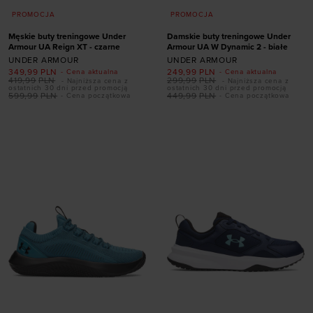
PROMOCJA
PROMOCJA
Męskie buty treningowe Under
Damskie buty treningowe Under
Armour UA Reign XT - czarne
Armour UA W Dynamic 2 - białe
UNDER ARMOUR
UNDER ARMOUR
349,99
PLN
249,99
PLN
- Cena aktualna
- Cena aktualna
419,99
PLN
299,99
PLN
- Najniższa cena z
- Najniższa cena z
Dodaj produkt w
Dodaj produkt w
ostatnich 30 dni przed promocją
ostatnich 30 dni przed promocją
599,99
PLN
449,99
PLN
- Cena początkowa
- Cena początkowa
rozmiarze
rozmiarze
41
42
42,5
43
36
36,5
37,5
38
44
44,5
45
45,5
38,5
39
40
40,5
46
47
47,5
41
42