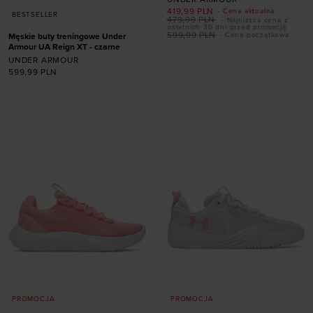
41
42,5
43
44
419,99
PLN
- Cena aktualna
BESTSELLER
479,99
PLN
- Najniższa cena z
44,5
45
45,5
46
ostatnich 30 dni przed promocją
599,99
PLN
- Cena początkowa
Męskie buty treningowe Under
47
47,5
Armour UA Reign XT - czarne
UNDER ARMOUR
599,99
PLN
Dodaj produkt w
rozmiarze
41
42
42,5
43
44
44,5
45
45,5
46
47
47,5
PROMOCJA
PROMOCJA