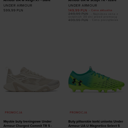
UNDER ARMOUR
UNDER ARMOUR
599,99
PLN
149,99
PLN
- Cena aktualna
249,99
PLN
- Najniższa cena z
Dodaj produkt w
Dodaj produkt w
ostatnich 30 dni przed promocją
499,99
PLN
- Cena początkowa
rozmiarze
rozmiarze
36
36,5
37,5
38
36
36,5
37,5
38
38,5
39
40
40,5
38,5
39
40
40,5
41
42
41
42
PROMOCJA
PROMOCJA
Męskie buty treningowe Under
Buty piłkarskie korki uniseks Under
Armour Charged Commit TR 5 -
Armour UA U Magnetico Select 5