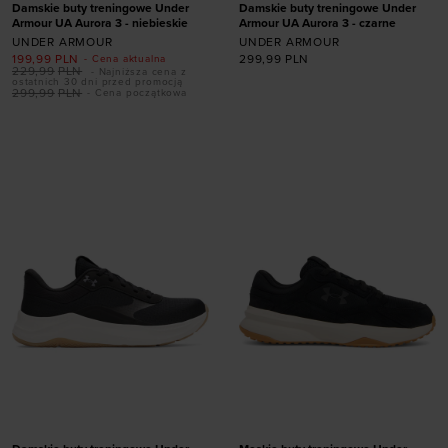
Damskie buty treningowe Under
Damskie buty treningowe Under
Armour UA Aurora 3 - niebieskie
Armour UA Aurora 3 - czarne
UNDER ARMOUR
UNDER ARMOUR
199,99
PLN
299,99
PLN
- Cena aktualna
229,99
PLN
- Najniższa cena z
Dodaj produkt w
ostatnich 30 dni przed promocją
299,99
PLN
- Cena początkowa
rozmiarze
Dodaj produkt w
35,5
36
36,5
37,5
rozmiarze
38
38,5
39
40
35,5
40,5
41
42