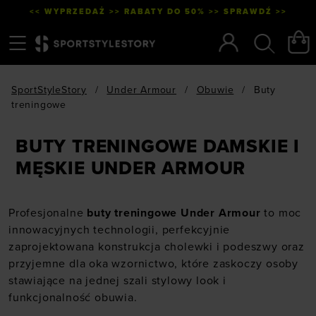
<< WYPRZEDAŻ >> RABATY DO 50% >> SPRAWDŹ >>
Menu
Szukaj
SportStyleStory
/
Under Armour
/
Obuwie
/
Buty
treningowe
BUTY TRENINGOWE DAMSKIE I
MĘSKIE UNDER ARMOUR
Profesjonalne
buty treningowe Under Armour
to moc
innowacyjnych technologii, perfekcyjnie
zaprojektowana konstrukcja cholewki i podeszwy oraz
przyjemne dla oka wzornictwo, które zaskoczy osoby
stawiające na jednej szali stylowy look i
funkcjonalność obuwia.