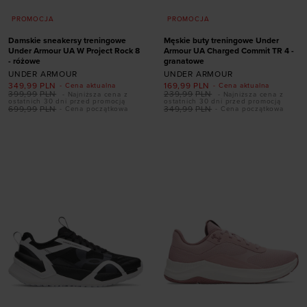
PROMOCJA
PROMOCJA
Damskie sneakersy treningowe
Męskie buty treningowe Under
Under Armour UA W Project Rock 8
Armour UA Charged Commit TR 4 -
- różowe
granatowe
UNDER ARMOUR
UNDER ARMOUR
349,99
PLN
169,99
PLN
- Cena aktualna
- Cena aktualna
Dodaj produkt w
Dodaj produkt w
399,99
PLN
239,99
PLN
- Najniższa cena z
- Najniższa cena z
ostatnich 30 dni przed promocją
ostatnich 30 dni przed promocją
rozmiarze
rozmiarze
699,99
PLN
349,99
PLN
- Cena początkowa
- Cena początkowa
36
36,5
37,5
38
41
42
42,5
43
38,5
39
40
40,5
44
44,5
45
45,5
41
42
46
47
47,5