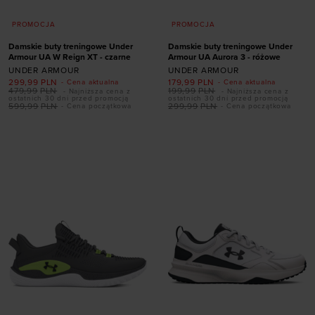
PROMOCJA
PROMOCJA
Damskie buty treningowe Under
Damskie buty treningowe Under
Armour UA W Reign XT - czarne
Armour UA Aurora 3 - różowe
UNDER ARMOUR
UNDER ARMOUR
299,99
PLN
179,99
PLN
- Cena aktualna
- Cena aktualna
479,99
PLN
199,99
PLN
- Najniższa cena z
- Najniższa cena z
Dodaj produkt w
Dodaj produkt w
ostatnich 30 dni przed promocją
ostatnich 30 dni przed promocją
599,99
PLN
299,99
PLN
- Cena początkowa
- Cena początkowa
rozmiarze
rozmiarze
36
36,5
37,5
38
35,5
36
36,5
37,5
38,5
39
40
40,5
38
38,5
39
40
41
42
40,5
41
42