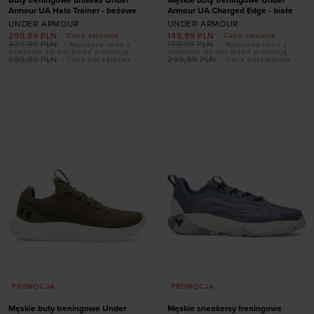
Armour UA Halo Trainer - beżowe
Armour UA Charged Edge - białe
UNDER ARMOUR
UNDER ARMOUR
Dodaj produkt w
299,99
PLN
149,99
PLN
- Cena aktualna
- Cena aktualna
329,99
PLN
179,99
PLN
- Najniższa cena z
- Najniższa cena z
rozmiarze
ostatnich 30 dni przed promocją
ostatnich 30 dni przed promocją
599,99
PLN
299,99
PLN
- Cena początkowa
- Cena początkowa
40
40,5
41
42
Dodaj produkt w
42,5
43
44
44,5
rozmiarze
45
45,5
46
47
47,5
47,5
PROMOCJA
PROMOCJA
Męskie buty treningowe Under
Męskie sneakersy treningowe