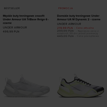
BESTSELLER
PROMOCJA
Męskie buty treningowe crossfit
Damskie buty treningowe Under
Under Armour UA TriBase Reign 6 -
Armour UA W Dynamic 2 - czarne
czarne
UNDER ARMOUR
UNDER ARMOUR
219,99
PLN
- Cena aktualna
299,99
PLN
- Najniższa cena z
499,99
PLN
Dodaj produkt w
Dodaj produkt w
ostatnich 30 dni przed promocją
449,99
PLN
- Cena początkowa
rozmiarze
rozmiarze
41
42
42,5
43
36
36,5
37,5
38
44
44,5
45
45,5
38,5
39
40
40,5
46
47
47,5
41
42