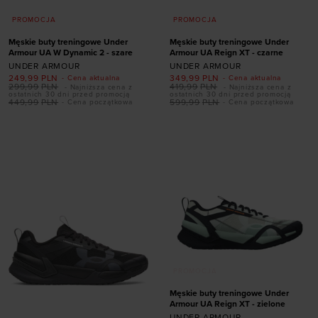
PROMOCJA
PROMOCJA
Męskie buty treningowe Under
Męskie buty treningowe Under
Armour UA W Dynamic 2 - szare
Armour UA Reign XT - czarne
UNDER ARMOUR
UNDER ARMOUR
249,99
PLN
349,99
PLN
- Cena aktualna
- Cena aktualna
299,99
PLN
419,99
PLN
- Najniższa cena z
- Najniższa cena z
Dodaj produkt w
ostatnich 30 dni przed promocją
ostatnich 30 dni przed promocją
449,99
PLN
599,99
PLN
- Cena początkowa
- Cena początkowa
Dodaj produkt w
rozmiarze
rozmiarze
41
42
42,5
43
41
42
44
44,5
44
44,5
45
45,5
45,5
46
47,5
46
47
47,5
PROMOCJA
Dodaj produkt w
Męskie buty treningowe Under
rozmiarze
Armour UA Reign XT - zielone
UNDER ARMOUR