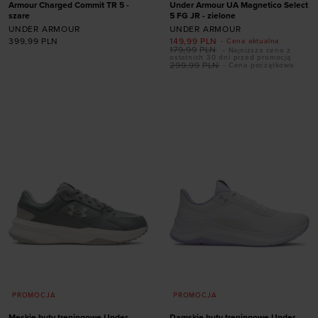
Armour Charged Commit TR 5 -
Under Armour UA Magnetico Select
szare
5 FG JR - zielone
UNDER ARMOUR
UNDER ARMOUR
399,99
PLN
149,99
PLN
- Cena aktualna
Dodaj produkt w
179,99
PLN
- Najniższa cena z
ostatnich 30 dni przed promocją
rozmiarze
299,99
PLN
- Cena początkowa
Dodaj produkt w
41
43
44
44,5
rozmiarze
45
45,5
46
47
47,5
32
35
37,5
PROMOCJA
PROMOCJA
Męskie buty treningowe Under
Damskie buty treningowe Under