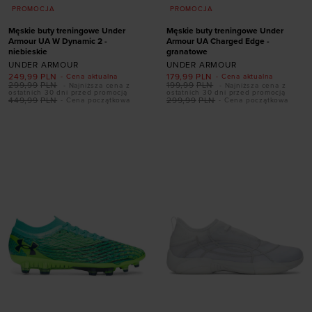
PROMOCJA
PROMOCJA
Męskie buty treningowe Under
Męskie buty treningowe Under
Armour UA W Dynamic 2 -
Armour UA Charged Edge -
niebieskie
granatowe
UNDER ARMOUR
UNDER ARMOUR
249,99
PLN
179,99
PLN
- Cena aktualna
- Cena aktualna
Dodaj produkt w
299,99
PLN
199,99
PLN
- Najniższa cena z
- Najniższa cena z
ostatnich 30 dni przed promocją
ostatnich 30 dni przed promocją
rozmiarze
449,99
PLN
299,99
PLN
- Cena początkowa
- Cena początkowa
Dodaj produkt w
41
42
42,5
43
rozmiarze
44
44,5
45
45,5
41
42,5
47,5
46
47
47,5