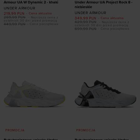
Armour UA W Dynamic 2 - khaki
Under Armour UA Project Rock 8 -
niebieskie
UNDER ARMOUR
UNDER ARMOUR
219,99
PLN
- Cena aktualna
269,99
PLN
- Najniższa cena z
349,99
PLN
- Cena aktualna
ostatnich 30 dni przed promocją
429,99
PLN
- Najniższa cena z
449,99
PLN
- Cena początkowa
ostatnich 30 dni przed promocją
Dodaj produkt w
699,99
PLN
- Cena początkowa
Dodaj produkt w
rozmiarze
rozmiarze
41
45,5
46
47
41
44
47,5
47,5
PROMOCJA
PROMOCJA