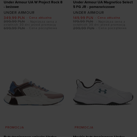
Under Armour UA W Project Rock 8
Under Armour UA Magnetico Select
- beżowe
5 FG JR - pomarańczowe
UNDER ARMOUR
UNDER ARMOUR
349,99
PLN
149,99
PLN
- Cena aktualna
- Cena aktualna
Dodaj produkt w
399,99
PLN
179,99
PLN
- Najniższa cena z
- Najniższa cena z
ostatnich 30 dni przed promocją
ostatnich 30 dni przed promocją
rozmiarze
699,99
PLN
299,99
PLN
- Cena początkowa
- Cena początkowa
Dodaj produkt w
36,5
37,5
38
38,5
rozmiarze
39
40
40,5
41
42
33,5
35
36
37,5
PROMOCJA
PROMOCJA
Buty treningowe uniseks Under
Męskie buty treningowe Under