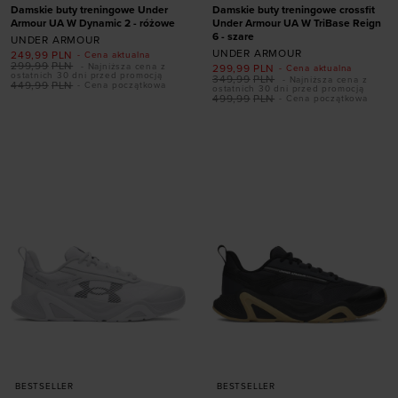
Damskie buty treningowe Under
Damskie buty treningowe crossfit
Armour UA W Dynamic 2 - różowe
Under Armour UA W TriBase Reign
6 - szare
UNDER ARMOUR
UNDER ARMOUR
249,99
PLN
- Cena aktualna
299,99
PLN
- Najniższa cena z
299,99
PLN
- Cena aktualna
ostatnich 30 dni przed promocją
349,99
PLN
- Najniższa cena z
449,99
PLN
- Cena początkowa
ostatnich 30 dni przed promocją
Dodaj produkt w
499,99
PLN
- Cena początkowa
Dodaj produkt w
rozmiarze
rozmiarze
36
36,5
38
38,5
36
38
38,5
40
39
41
42
BESTSELLER
BESTSELLER