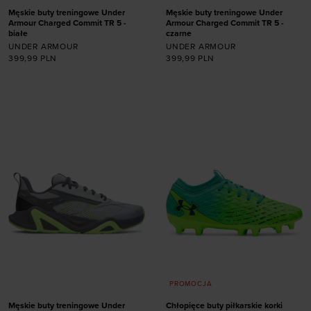
Męskie buty treningowe Under
Męskie buty treningowe Under
Armour Charged Commit TR 5 -
Armour Charged Commit TR 5 -
białe
czarne
UNDER ARMOUR
UNDER ARMOUR
399,99
PLN
399,99
PLN
Dodaj produkt w
Dodaj produkt w
rozmiarze
rozmiarze
41
42
42,5
43
41
42
42,5
43
44
44,5
45
45,5
44
44,5
45
45,5
46
47
47,5
46
47
47,5
PROMOCJA
Męskie buty treningowe Under
Chłopięce buty piłkarskie korki