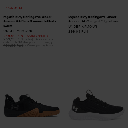
PROMOCJA
Męskie buty treningowe Under
Męskie buty treningowe Under
Armour UA Flow Dynamic Intlknt -
Armour UA Charged Edge - białe
szare
UNDER ARMOUR
UNDER ARMOUR
299,99
PLN
249,99
PLN
- Cena aktualna
Dodaj produkt w
269,99
PLN
- Najniższa cena z
ostatnich 30 dni przed promocją
Dodaj produkt w
rozmiarze
499,99
PLN
- Cena początkowa
rozmiarze
40,5
41
42
42,5
41
44
44,5
45
43
44
44,5
45
45,5
46
47
45,5
46
47
47,5