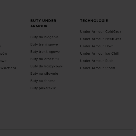
BUTY UNDER
TECHNOLOGIE
ARMOUR
Under Armour ColdGear
Buty do biegania
Under Armour HeatGear
Buty treningowe
u
Under Armour Hovr
Buty trekkingowe
epów
Under Armour Iso-Chill
Buty do crossfitu
towe
Under Armour Rush
Buty do koszykówki
ewslettera
Under Armour Storm
Buty na siłownie
Buty na fitness
Buty piłkarskie