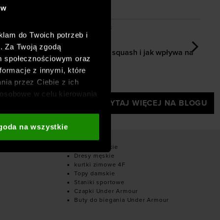
ów
i sprzęt wybrać?
cnić nogi? Kompletny przewodnik po treningu w domu i n
Ile kalorii spala squash i jak wpływa na o
Dodano:
02-07-2026
D
klam do Twoich potrzeb i
ić nogi?
h. Za Twoją zgodą
eningu w
Ile kalorii spala squash i jak wpływa na
om społecznościowym oraz
odchudzanie?
[
formacje z innymi, które
nia przez Ciebie z ich
osobowe w celu kierowania
CZYTAJ WIĘCEJ NA BLOGU
adzania badań
aszych partnerów (np. sieci
goda na wszystkie
i
oraz sekcji „Szczegóły”
owe
Dresy damskie
Dresy męskie
kurtki zimowe 4F
Topy damskie
Staniki sportowe
Czapki Under Armour
Buty do biegania Under Armour