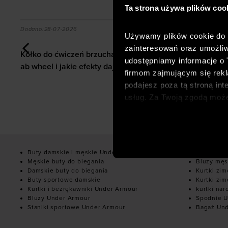
Ta strona używa plików coo
o formy po urazie
a?
Kółko do ćwiczeń brzucha jak ćwiczyć z ab wheel i j
Orienteerin
Dodano:
28-07-2026
Dodano:
28-07
Używamy plików cookie do a
Orienteering
zainteresowań oraz umożliw
Kółko do ćwiczeń brzucha jak ćwiczyć z
zacząć, jak 
udostępniamy informacje o
ab wheel i jakie efekty daje trening?
wybrać?
firmom zajmującym się rekla
podajesz poza tą stroną int
usług. Za Twoją zgodą moż
dopasowanych reklam intern
analitycznych, dopasowywan
społecznościowych). Szcze
Buty damskie i męskie Under Armour
Bluzy dam
Męskie buty do biegania
Bluzy męs
Damskie buty do biegania
Kurtki zi
Buty sportowe damskie
Kurtki zi
Kurtki i bezrękawniki Under Armour
kurtki nar
Bluzy Under Armour
Spodnie U
Staniki sportowe Under Armour
Bagaż Un