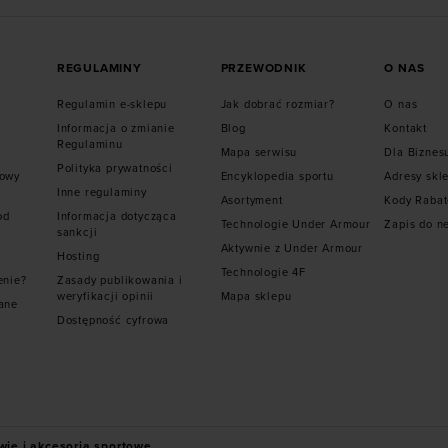
REGULAMINY
PRZEWODNIK
O NAS
Regulamin e-sklepu
Jak dobrać rozmiar?
O nas
Informacja o zmianie
Blog
Kontakt
Regulaminu
Mapa serwisu
Dla Biznes
Polityka prywatności
mowy
Encyklopedia sportu
Adresy skl
Inne regulaminy
Asortyment
Kody Raba
od
Informacja dotycząca
Technologie Under Armour
Zapis do n
sankcji
Aktywnie z Under Armour
Hosting
Technologie 4F
enie?
Zasady publikowania i
weryfikacji opinii
Mapa sklepu
ane
Dostępność cyfrowa
wie i akcesoria sportowe