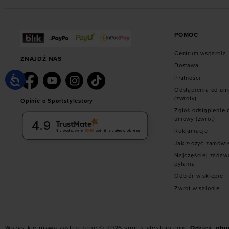
POMOC
Centrum wsparcia
ZNAJDŹ NAS
Dostawa
Płatności
Odstąpienia od u
(zwroty)
Opinie o Sportstylestory
Zgłoś odstąpienie 
umowy (zwrot)
4.9
Reklamacje
Na podstawie
6036
opinii
z całego okresu
Jak złożyć zamówi
Najczęściej zadaw
pytania
Odbiór w sklepie
Zwrot w salonie
Wszystkie prawa zastrzeżone © 2026 sportstylestory.com:
Odzież, obu