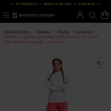
<< WYPRZEDAŻ >> RABATY DO 50% >> SPRAWDŹ >>
Menu
Szukaj
SportStyleStory
/
Kobiety
/
Odzież
/
Legginsy
/
Damskie legginsy treningowe Under Armour UA Vanish
Cold Weather Leggings - czerwone