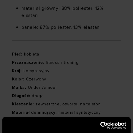
materiał główny: 88% poliester, 12%
elastan
panele: 87% poliester, 13% elastan
Płeć
:
kobieta
Przeznaczenie
:
fitness / trening
Krój
:
kompresyjny
Kolor
:
Czerwony
Marka
:
Under Armour
Długość
:
długa
Kieszenie
:
zewnętrzne
,
otwarte
,
na telefon
Materiał dominujący
:
materiał syntetyczny
Kolekcja
:
UA Vanish
Stan
:
wysoki