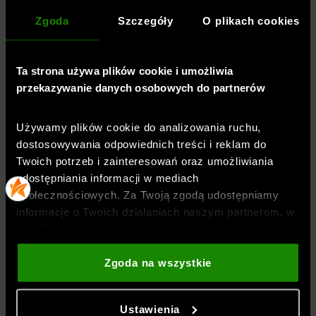
Styl legginsów
:
kompresyjne
,
sportowe
Zgoda
Szczegóły
O plikach cookies
Właściwości legginsów
:
szeroki pas
,
szybkoschnące
,
utrzymanie ciepła
,
rozciągliwy materiał 4Way Stretch
Ta strona używa plików cookie i umożliwia
Materiał główny
:
87% poliester, 13% elastan
przekazywanie danych osobowych do partnerów
Symbol
:
1386418-713
Używamy plików cookie do analizowania ruchu,
dostosowywania odpowiednich treści i reklam do
TECHNOLOGIE
Twoich potrzeb i zainteresowań oraz umożliwiania
udostępniania informacji w mediach
społecznościowych. Za Twoją zgodą udostępniamy
OPINIE
informacje o Twoich działaniach naszym partnerom, w
tym Google, sieciom społecznościowym oraz firmom
zajmującym się reklamą i analityką internetową. Nasi
DOSTAWA
partnerzy mogą łączyć te informacje z innymi, które
Zgoda na wszystkie
podajesz poza tą stroną internetową, a także z
danymi, które uzyskują w wyniku korzystania przez
ZWROTY I REKLAMACJE
Ustawienia
Ciebie z ich usług. Za Twoją zgodą możemy również