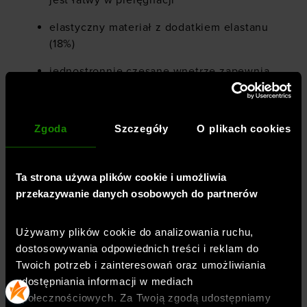
jest łatwy w pielęgnacji
elastyczny materiał z dodatkiem elastanu
(18%)
jednostronnie czesane wnętrze zapewnia
dodatkowe ciepło
boczna wpuszczana kieszeń
Zgoda
Szczegóły
O plikach cookies
małe logo z przodu
miękka i oddychająca dzianina o
Ta strona używa plików cookie i umożliwia
podwójnym splocie
przekazywanie danych osobowych do partnerów
szeroki, elastyczny pas
Używamy plików cookie do analizowania ruchu,
elastyczny materiał 4Way Stretch
dostosowywania odpowiednich treści i reklam do
swobodnie rozciąga się we wszystkich
Twoich potrzeb i zainteresowań oraz umożliwiania
kierunkach
udostępniania informacji w mediach
społecznościowych. Za Twoją zgodą udostępniamy
antybakteryjne wykończenie zapobiega