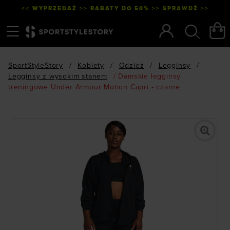
<< WYPRZEDAŻ >> RABATY DO 50% >> SPRAWDŹ >>
Menu
Szukaj
SportStyleStory
/
Kobiety
/
Odzież
/
Legginsy
/
Legginsy z wysokim stanem
/
Damskie legginsy
treningowe Under Armour Motion Capri - czarne