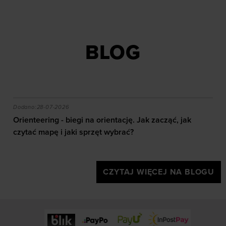
BLOG
akie efekty daje trening?
Orienteering - biegi na orientację. Jak zacząć, jak czy
Dodano:
28-07-2026
Orienteering - biegi na orientację. Jak zacząć, jak
czytać mapę i jaki sprzęt wybrać?
CZYTAJ WIĘCEJ NA BLOGU