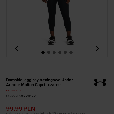
<
>
Damskie legginsy treningowe Under
Armour Motion Capri - czarne
PROMOCJA
SYMBOL
:
1383609-001
99,99
PLN
- Najniższa cena z ostatnich 30 dni przed obniżką
: