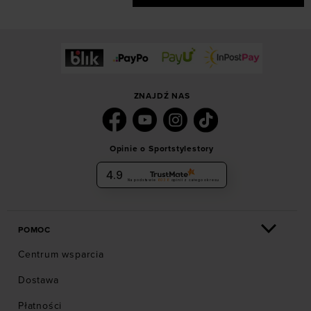
ZNAJDŹ NAS
Opinie o Sportstylestory
4.9
Na podstawie
6036
opinii
z całego okresu
POMOC
Centrum wsparcia
Dostawa
Płatności