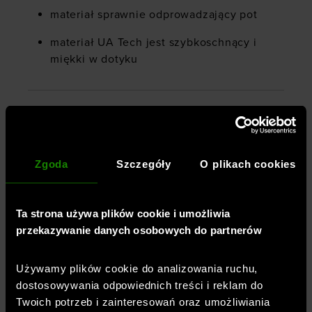
materiał sprawnie odprowadzający pot
materiał UA Tech jest szybkoschnący i
miękki w dotyku
Płeć
:
kobieta
Przeznaczenie
:
fitness / trening
Krój
:
luźny
Zgoda
Szczegóły
O plikach cookies
Kolor
:
Rożowy
Marka
:
Under Armour
Ta strona używa plików cookie i umożliwia
Styl koszulki
:
z krótkim rękawem
,
sportowa
przekazywanie danych osobowych do partnerów
Długość
:
standardowa
Dekolt
:
w serek
Używamy plików cookie do analizowania ruchu,
Kieszenie
:
bez kieszeni
dostosowywania odpowiednich treści i reklam do
Rękaw
:
krótki
Twoich potrzeb i zainteresowań oraz umożliwiania