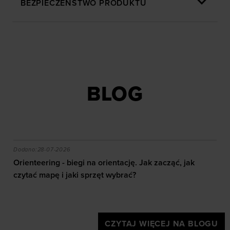
BEZPIECZEŃSTWO PRODUKTU
BLOG
akie efekty daje trening?
Orienteering - biegi na orientację. Jak zacząć, jak czy
Dodano:
28-07-2026
Orienteering - biegi na orientację. Jak zacząć, jak
czytać mapę i jaki sprzęt wybrać?
CZYTAJ WIĘCEJ NA BLOGU