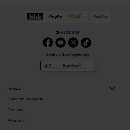
ZNAJDŹ NAS
Opinie o Sportstylestory
4.9
Na podstawie
6036
opinii
z całego okresu
POMOC
Centrum wsparcia
Dostawa
Płatności