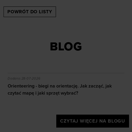
POWRÓT DO LISTY
BLOG
akie efekty daje trening?
Orienteering - biegi na orientację. Jak zacząć, jak czy
Dodano:
28-07-2026
Orienteering - biegi na orientację. Jak zacząć, jak
czytać mapę i jaki sprzęt wybrać?
CZYTAJ WIĘCEJ NA BLOGU