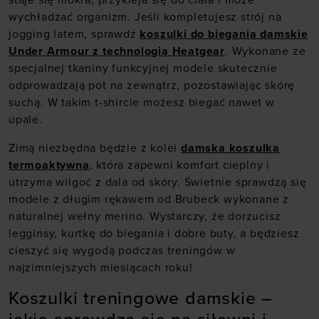
staje się mokra, przykleja się do ciała i może
wychładzać organizm. Jeśli kompletujesz strój na
jogging latem, sprawdź
koszulki do biegania damskie
Under Armour z technologią Heatgear
. Wykonane ze
specjalnej tkaniny funkcyjnej modele skutecznie
odprowadzają pot na zewnątrz, pozostawiając skórę
suchą. W takim t-shircie możesz biegać nawet w
upale.
Zimą niezbędna będzie z kolei
damska koszulka
termoaktywna
, która zapewni komfort cieplny i
utrzyma wilgoć z dala od skóry. Świetnie sprawdzą się
modele z długim rękawem od Brubeck wykonane z
naturalnej wełny merino. Wystarczy, że dorzucisz
legginsy, kurtkę do biegania i dobre buty, a będziesz
cieszyć się wygodą podczas treningów w
najzimniejszych miesiącach roku!
Koszulki treningowe damskie –