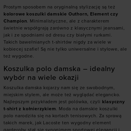
Prostym sposobem na oryginalną stylizację są też
kolorowe koszulki damskie Outhorn, Element czy
Champion
. Minimalistyczne, ale z charakterem
świetnie współgrają zarówno z klasycznymi jeansami,
jak i ze spodniami od dresu czy białymi rurkami.
Takich bawełnianych t-shirtów nigdy za wiele w
kobiecej szafie! Są nie tylko uniwersalne i stylowe, ale
też wygodne.
Koszulka polo damska – idealny
wybór na wiele okazji
Koszulka damska kojarzy nam się ze swobodnym,
miejskim stylem, ale może też wyglądać elegancko.
Najlepszym przykładem jest polówka, czyli
klasyczny
t-shirt z kołnierzykiem
. Moda na damskie koszulki
polo narodziła się na kortach tenisowych. Za sprawą
takich marek, jak Lacoste ten wygodny element
garderoby stał się synonimem sportowej elegancji i