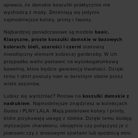
sprawia, że damskie koszulki praktycznie nie
wychodzą z mody. Zmieniają się jedynie
najmodniejsze kolory, printy i fasony.
Najbardziej ponadczasowe są modele
basic.
Klasyczne, proste koszulki damskie w bazowych
kolorach: bieli, szarości i czerni
stanowią
nieodłączny element kobiecej garderoby. W ich
przypadku warto postawić na wysokogatunkową
bawełnę, która będzie gwarancją trwałości. Dzięki
temu t-shirt posłuży nam w świetnym stanie przez
wiele sezonów.
Lubisz się wyróżniać? Postaw na
koszulki damskie z
nadrukiem
. Najmodniejsze znajdziesz w kolekcjach
Guess i PLNY LALA. Mają pastelowe kolory i printy,
które przykuwają uwagę z daleka. Dzięki temu dodają
stylizacjom charakteru, obojętnie czy połączysz je z
jeansami czy z dresowymi szortami lub spódnicą mini.