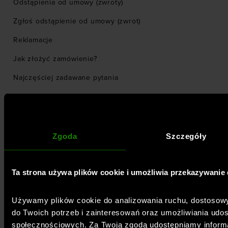
Odstąpienia od umowy (zwroty)
Zgłoś odstąpienie od umowy (zwrot)
Reklamacje
Jak złożyć zamówienie?
Najczęściej zadawane pytania
Odbiór w sklepie
Zwrot w salonie
Zgoda
Szczegóły
REGULAMINY
Regulamin e-sklepu
Ta strona używa plików cookie i umożliwia przekazywani
Informacja o zmianie Regulaminu
Polityka prywatności
Używamy plików cookie do analizowania ruchu, dostosowy
do Twoich potrzeb i zainteresowań oraz umożliwiania udos
Inne regulaminy
społecznościowych. Za Twoją zgodą udostępniamy inform