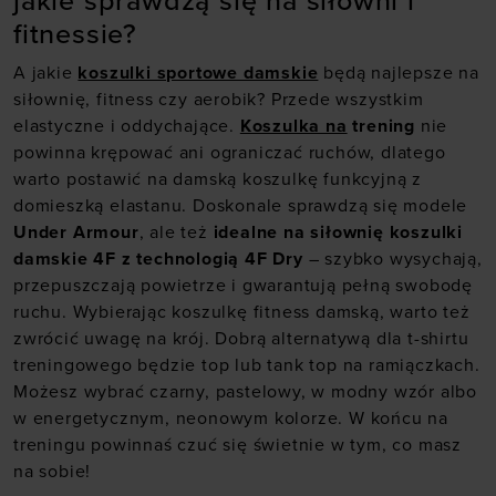
jakie sprawdzą się na siłowni i
fitnessie?
A jakie
koszulki sportowe damskie
będą najlepsze na
siłownię, fitness czy aerobik? Przede wszystkim
elastyczne i oddychające.
Koszulka na
trening
nie
powinna krępować ani ograniczać ruchów, dlatego
warto postawić na damską koszulkę funkcyjną z
domieszką elastanu. Doskonale sprawdzą się modele
Under Armour
, ale też
idealne na siłownię koszulki
damskie 4F z technologią 4F Dry
– szybko wysychają,
przepuszczają powietrze i gwarantują pełną swobodę
ruchu. Wybierając koszulkę fitness damską, warto też
zwrócić uwagę na krój. Dobrą alternatywą dla t-shirtu
treningowego będzie top lub tank top na ramiączkach.
Możesz wybrać czarny, pastelowy, w modny wzór albo
w energetycznym, neonowym kolorze. W końcu na
treningu powinnaś czuć się świetnie w tym, co masz
na sobie!