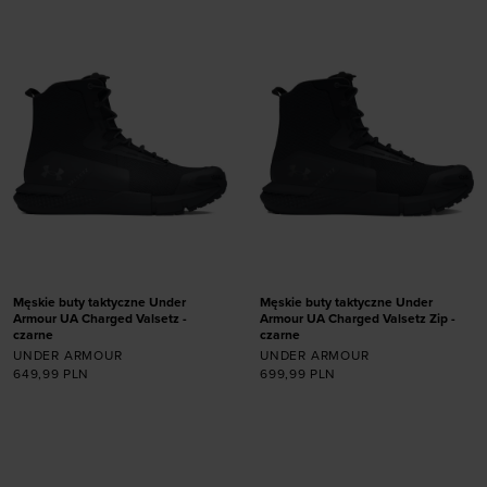
36,5
36,5
38
Męskie buty taktyczne Under
Męskie buty taktyczne Under
Armour UA Charged Valsetz -
Armour UA Charged Valsetz Zip -
czarne
czarne
UNDER ARMOUR
UNDER ARMOUR
Dodaj produkt w
649,99
PLN
699,99
PLN
rozmiarze
Dodaj produkt w
rozmiarze
40
40,5
41
42
42,5
43
44
44,5
40
41
42
42,5
45
45,5
46
47
43
44
44,5
45