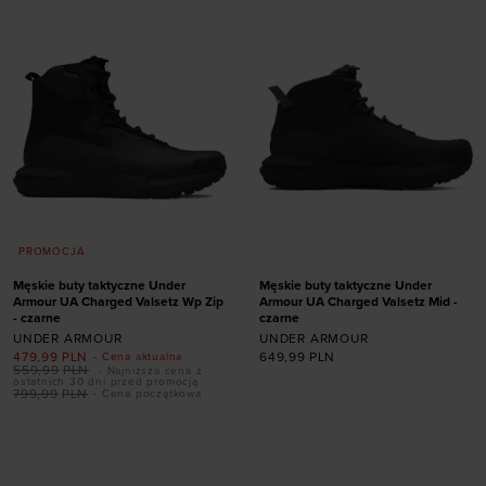
PROMOCJA
Męskie buty taktyczne Under
Męskie buty taktyczne Under
Armour UA Charged Valsetz Wp Zip
Armour UA Charged Valsetz Mid -
- czarne
czarne
UNDER ARMOUR
UNDER ARMOUR
Dodaj produkt w
Dodaj produkt w
479,99
PLN
649,99
PLN
- Cena aktualna
rozmiarze
rozmiarze
559,99
PLN
- Najniższa cena z
ostatnich 30 dni przed promocją
799,99
PLN
- Cena początkowa
40
40,5
41
42
40
40,5
41
42
42,5
43
44
44,5
42,5
43
44
44,5
45
45,5
46
47
45
45,5
46
47
47,5
48
49,5
47,5
48,5
49,5