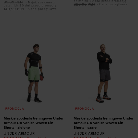
ostatnich 30 dni przed promocją
99,99
PLN
- Najniższa cena z
229,99
PLN
- Cena początkowa
ostatnich 30 dni przed promocją
149,99
PLN
- Cena początkowa
Dodaj produkt w
Dodaj produkt w
rozmiarze
rozmiarze
S
M
XL
XXL
S
M
L
XL
XXL
PROMOCJA
PROMOCJA
Męskie spodenki treningowe Under
Męskie spodenki treningowe Under
Armour UA Vanish Woven 6in
Armour UA Vanish Woven 6in
Shorts - zielone
Shorts - szare
UNDER ARMOUR
UNDER ARMOUR