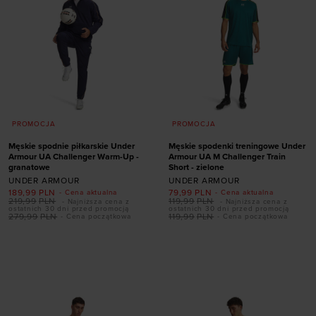
PROMOCJA
PROMOCJA
Męskie spodnie piłkarskie Under
Męskie spodenki treningowe Under
Armour UA Challenger Warm-Up -
Armour UA M Challenger Train
granatowe
Short - zielone
UNDER ARMOUR
UNDER ARMOUR
189,99
PLN
79,99
PLN
- Cena aktualna
- Cena aktualna
219,99
PLN
119,99
PLN
- Najniższa cena z
- Najniższa cena z
ostatnich 30 dni przed promocją
ostatnich 30 dni przed promocją
279,99
PLN
119,99
PLN
- Cena początkowa
- Cena początkowa
Dodaj produkt w
Dodaj produkt w
rozmiarze
rozmiarze
S
M
L
XL
XXL
S
M
L
XL
XXL