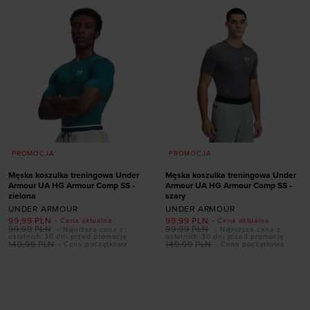
PROMOCJA
PROMOCJA
Męska koszulka treningowa Under
Męska koszulka treningowa Under
Armour UA HG Armour Comp SS -
Armour UA HG Armour Comp SS -
zielona
szary
UNDER ARMOUR
UNDER ARMOUR
99,99
PLN
99,99
PLN
- Cena aktualna
- Cena aktualna
99,99
PLN
99,99
PLN
- Najniższa cena z
- Najniższa cena z
ostatnich 30 dni przed promocją
ostatnich 30 dni przed promocją
149,99
PLN
149,99
PLN
- Cena początkowa
- Cena początkowa
Dodaj produkt w
Dodaj produkt w
rozmiarze
rozmiarze
S
XXL
S
XL
XXL