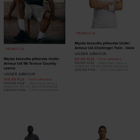
PROMOCJA
Męska koszulka piłkarska Under
Armour UA Challenger Train - biała
PROMOCJA
UNDER ARMOUR
Męska koszulka piłkarska Under
89,99
PLN
- Cena aktualna
99,99
PLN
Armour UA 96 Terrace Country -
- Najniższa cena z
ostatnich 30 dni przed promocją
czarna
129,99
PLN
- Cena początkowa
UNDER ARMOUR
149,99
PLN
- Cena aktualna
Dodaj produkt w
169,99
PLN
- Najniższa cena z
ostatnich 30 dni przed promocją
rozmiarze
249,99
PLN
- Cena początkowa
S
M
L
XL
XXL
Dodaj produkt w
rozmiarze
S
M
L
XL
XXL