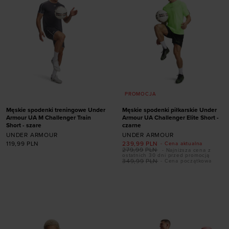
PROMOCJA
Męskie spodenki treningowe Under
Męskie spodenki piłkarskie Under
Armour UA M Challenger Train
Armour UA Challenger Elite Short -
Short - szare
czarne
UNDER ARMOUR
UNDER ARMOUR
119,99
PLN
239,99
PLN
- Cena aktualna
279,99
PLN
- Najniższa cena z
ostatnich 30 dni przed promocją
349,99
PLN
- Cena początkowa
Dodaj produkt w
Dodaj produkt w
rozmiarze
rozmiarze
S
M
L
XL
XXL
S
M
L
XL
XXL