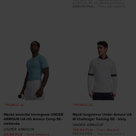
- Najniższa cena z
41
42
42,5
43
ostatnich 30 dni przed promocją
249,99
PLN
- Cena początkowa
44,5
45
45,5
46
47
47,5
Dodaj produkt w
rozmiarze
S
M
L
XL
XXL
PROMOCJA
PROMOCJA
Męska koszulka treningowa UNDER
Męski longsleeve Under Armour UA
ARMOUR UA HG Armour Comp SS -
M Challenger Training QZ - biały
niebieska
UNDER ARMOUR
UNDER ARMOUR
159,99
PLN
- Cena aktualna
179,99
PLN
- Najniższa cena z
99,99
PLN
- Cena aktualna