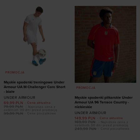
PROMOCJA
Męskie spodenki treningowe Under
Armour UA M Challenger Core Short
PROMOCJA
- białe
UNDER ARMOUR
Męskie spodenki piłkarskie Under
Armour UA 96 Terrace Country -
69,99
PLN
- Cena aktualna
79,99
PLN
niebieskie
- Najniższa cena z
ostatnich 30 dni przed promocją
UNDER ARMOUR
99,99
PLN
- Cena początkowa
149,99
PLN
- Cena aktualna
Dodaj produkt w
169,99
PLN
- Najniższa cena z
ostatnich 30 dni przed promocją
rozmiarze
249,99
PLN
- Cena początkowa
S
M
L
XL
XXL