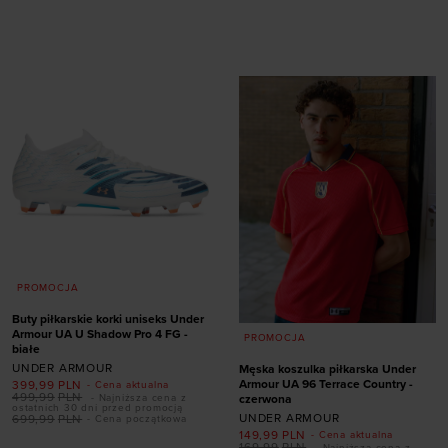
Dodaj produkt w
rozmiarze
S
M
L
XL
XXL
PROMOCJA
Buty piłkarskie korki uniseks Under
Armour UA U Shadow Pro 4 FG -
PROMOCJA
białe
UNDER ARMOUR
Męska koszulka piłkarska Under
Armour UA 96 Terrace Country -
399,99
PLN
- Cena aktualna
Dodaj produkt w
499,99
PLN
czerwona
- Najniższa cena z
ostatnich 30 dni przed promocją
rozmiarze
UNDER ARMOUR
699,99
PLN
- Cena początkowa
149,99
PLN
- Cena aktualna
169,99
PLN