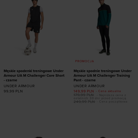
PROMOCJA
Męskie spodenki treningowe Under
Męskie spodnie treningowe Under
Armour UA M Challenger Core Short
Armour UA M Challenger Training
- czarne
Pant - czarne
UNDER ARMOUR
UNDER ARMOUR
99,99
PLN
149,99
PLN
- Cena aktualna
179,99
PLN
- Najniższa cena z
ostatnich 30 dni przed promocją
249,99
PLN
- Cena początkowa
Dodaj produkt w
Dodaj produkt w
rozmiarze
rozmiarze
S
M
L
XL
XXL
S
M
L
XL
XXL