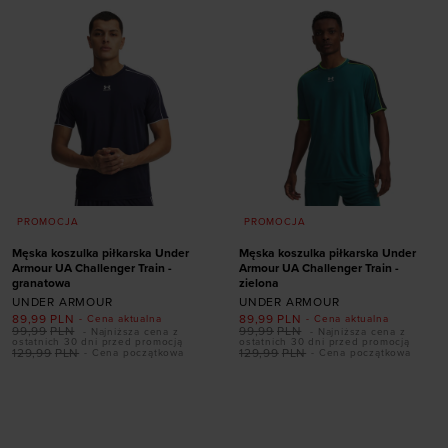
PROMOCJA
PROMOCJA
Męska koszulka piłkarska Under
Męska koszulka piłkarska Under
Armour UA Challenger Train -
Armour UA Challenger Train -
granatowa
zielona
UNDER ARMOUR
UNDER ARMOUR
89,99
PLN
89,99
PLN
- Cena aktualna
- Cena aktualna
99,99
PLN
99,99
PLN
- Najniższa cena z
- Najniższa cena z
ostatnich 30 dni przed promocją
ostatnich 30 dni przed promocją
129,99
PLN
129,99
PLN
- Cena początkowa
- Cena początkowa
Dodaj produkt w
Dodaj produkt w
rozmiarze
rozmiarze
S
M
L
XL
XXL
S
M
L
XL
XXL