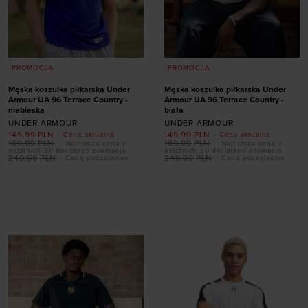
PROMOCJA
PROMOCJA
Męska koszulka piłkarska Under
Męska koszulka piłkarska Under
Armour UA 96 Terrace Country -
Armour UA 96 Terrace Country -
niebieska
biała
UNDER ARMOUR
UNDER ARMOUR
149,99
PLN
149,99
PLN
- Cena aktualna
- Cena aktualna
169,99
PLN
169,99
PLN
- Najniższa cena z
- Najniższa cena z
ostatnich 30 dni przed promocją
ostatnich 30 dni przed promocją
249,99
PLN
249,99
PLN
- Cena początkowa
- Cena początkowa
Dodaj produkt w
Dodaj produkt w
rozmiarze
rozmiarze
S
M
L
XL
XXL
S
M
L
XL
XXL