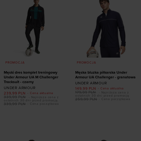
PROMOCJA
PROMOCJA
Męski dres komplet treningowy
Męska bluzka piłkarska Under
Under Armour UA M Challenger
Armour UA Challenger - granatowa
Tracksuit - czarny
UNDER ARMOUR
UNDER ARMOUR
149,99
PLN
- Cena aktualna
179,99
PLN
- Najniższa cena z
239,99
PLN
- Cena aktualna
ostatnich 30 dni przed promocją
339,99
PLN
- Najniższa cena z
259,99
PLN
- Cena początkowa
ostatnich 30 dni przed promocją
339,99
PLN
- Cena początkowa
Dodaj produkt w
Dodaj produkt w
rozmiarze
rozmiarze
S
M
L
XXL
S
M
L
XL
XXL