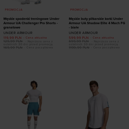
PROMOCJA
PROMOCJA
Męskie spodenki treningowe Under
Męskie buty piłkarskie korki Under
Armour UA Challenger Pro Shorts -
Armour UA Shadow Elite 4 Mach FG
granatowe
- białe
UNDER ARMOUR
UNDER ARMOUR
119,99
PLN
599,99
PLN
- Cena aktualna
- Cena aktualna
Dodaj produkt w
129,99
PLN
699,99
PLN
- Najniższa cena z
- Najniższa cena z
ostatnich 30 dni przed promocją
ostatnich 30 dni przed promocją
rozmiarze
169,99
PLN
1199,99
PLN
- Cena początkowa
- Cena początkowa
Dodaj produkt w
41
42
42,5
43
rozmiarze
44
44,5
45
45,5
S
M
L
XL
XXL
46
47
47,5