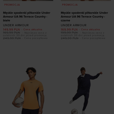
PROMOCJA
PROMOCJA
Męskie spodenki piłkarskie Under
Męskie spodenki piłkarskie Under
Armour UA 96 Terrace Country -
Armour UA 96 Terrace Country -
białe
czarne
UNDER ARMOUR
UNDER ARMOUR
149,99
PLN
169,99
PLN
- Cena aktualna
- Cena aktualna
169,99
PLN
199,99
PLN
- Najniższa cena z
- Najniższa cena z
ostatnich 30 dni przed promocją
ostatnich 30 dni przed promocją
249,99
PLN
249,99
PLN
- Cena początkowa
- Cena początkowa
Dodaj produkt w
Dodaj produkt w
rozmiarze
rozmiarze
S
M
L
XL
XXL
S
M
L
XL
XXL