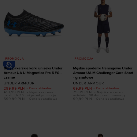
PROMOCJA
PROMOCJA
Buty piłkarskie korki uniseks Under
Męskie spodenki treningowe Under
Armour UA U Magnetico Pro 5 FG -
Armour UA M Challenger Core Short
czarne
- granatowe
UNDER ARMOUR
UNDER ARMOUR
299,99
PLN
69,99
PLN
- Cena aktualna
- Cena aktualna
Dodaj produkt w
419,99
PLN
79,99
PLN
- Najniższa cena z
- Najniższa cena z
ostatnich 30 dni przed promocją
ostatnich 30 dni przed promocją
rozmiarze
599,99
PLN
99,99
PLN
- Cena początkowa
- Cena początkowa
Dodaj produkt w
41
42
42,5
43
rozmiarze
44
44,5
45
45,5
46
47
47,5
S
M
L
XL
XXL