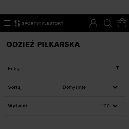
Menu
Szukaj
SportStyleStory
/
Asortyment
/
Odzież piłkarska
ODZIEŻ PIŁKARSKA
Filtry
Sortuj
Wyświetl