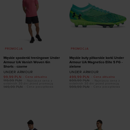
PROMOCJA
PROMOCJA
Męskie spodenki treningowe Under
Męskie buty piłkarskie korki Under
Armour UA Vanish Woven 6in
Armour UA Magnetico Elite 5 FG -
Shorts - czarne
zielone
UNDER ARMOUR
UNDER ARMOUR
99,99
PLN
499,99
PLN
- Cena aktualna
- Cena aktualna
Dodaj produkt w
119,99
PLN
699,99
PLN
- Najniższa cena z
- Najniższa cena z
ostatnich 30 dni przed promocją
ostatnich 30 dni przed promocją
rozmiarze
149,99
PLN
999,99
PLN
- Cena początkowa
- Cena początkowa
Dodaj produkt w
41
42
42,5
43
rozmiarze
44
44,5
45
45,5
S
XXL
46
47