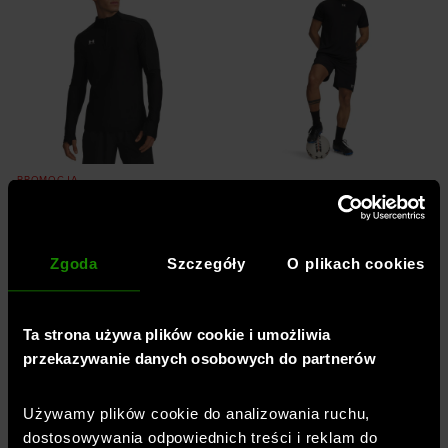
PROMOCJA
Męska bluza do piłki nożnej Under
Męskie spodenki treningowe Under
Armour UA M Challenger Pro
Armour UA Challenger Pro Shorts -
Midlayer - czarna
czarne
UNDER ARMOUR
UNDER ARMOUR
Zgoda
Szczegóły
O plikach cookies
229,99
PLN
169,99
PLN
- Cena aktualna
259,99
PLN
- Najniższa cena z
ostatnich 30 dni przed promocją
329,99
PLN
- Cena początkowa
Ta strona używa plików cookie i umożliwia
Dodaj produkt w
Dodaj produkt w
przekazywanie danych osobowych do partnerów
rozmiarze
rozmiarze
S
M
L
XL
XXL
S
M
L
XL
XXL
Używamy plików cookie do analizowania ruchu,
dostosowywania odpowiednich treści i reklam do