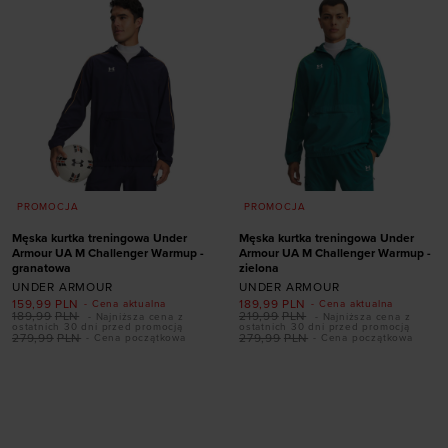
PROMOCJA
PROMOCJA
Męska kurtka treningowa Under
Męska kurtka treningowa Under
Armour UA M Challenger Warmup -
Armour UA M Challenger Warmup -
granatowa
zielona
UNDER ARMOUR
UNDER ARMOUR
159,99
PLN
189,99
PLN
- Cena aktualna
- Cena aktualna
189,99
PLN
219,99
PLN
- Najniższa cena z
- Najniższa cena z
ostatnich 30 dni przed promocją
ostatnich 30 dni przed promocją
279,99
PLN
279,99
PLN
- Cena początkowa
- Cena początkowa
Dodaj produkt w
Dodaj produkt w
rozmiarze
rozmiarze
S
M
L
XL
XXL
S
M
L
XL
XXL