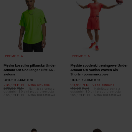
PROMOCJA
PROMOCJA
Męska koszulka piłkarska Under
Męskie spodenki treningowe Under
Armour UA Challenger Elite SS -
Armour UA Vanish Woven 6in
zielona
Shorts - pomarańczowe
UNDER ARMOUR
UNDER ARMOUR
239,99
PLN
99,99
PLN
- Cena aktualna
- Cena aktualna
279,99
PLN
119,99
PLN
- Najniższa cena z
- Najniższa cena z
ostatnich 30 dni przed promocją
ostatnich 30 dni przed promocją
349,99
PLN
149,99
PLN
- Cena początkowa
- Cena początkowa
Dodaj produkt w
Dodaj produkt w
rozmiarze
rozmiarze
S
M
L
XL
XXL
S
XL
XXL