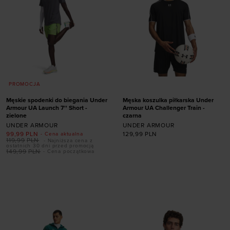
PROMOCJA
Męskie spodenki do biegania Under
Męska koszulka piłkarska Under
Armour UA Launch 7'' Short -
Armour UA Challenger Train -
zielone
czarna
UNDER ARMOUR
UNDER ARMOUR
99,99
PLN
129,99
PLN
- Cena aktualna
119,99
PLN
- Najniższa cena z
ostatnich 30 dni przed promocją
Dodaj produkt w
149,99
PLN
- Cena początkowa
rozmiarze
Dodaj produkt w
rozmiarze
XS
S
M
L
XL
XXL
S
M
L
XL
XXL