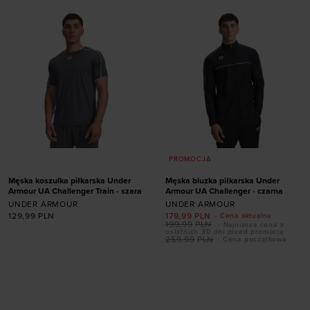
PROMOCJA
Męska koszulka piłkarska Under
Męska bluzka piłkarska Under
Armour UA Challenger Train - szara
Armour UA Challenger - czarna
UNDER ARMOUR
UNDER ARMOUR
129,99
PLN
179,99
PLN
- Cena aktualna
199,99
PLN
- Najniższa cena z
ostatnich 30 dni przed promocją
259,99
PLN
- Cena początkowa
Dodaj produkt w
Dodaj produkt w
rozmiarze
rozmiarze
S
M
L
XL
XXL
S
M
L
XL
XXL