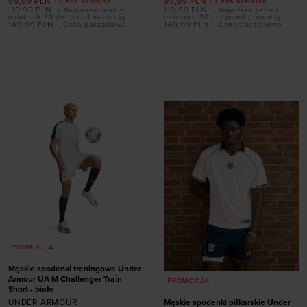
99,99
PLN
99,99
PLN
- Cena aktualna
- Cena aktualna
119,99
PLN
119,99
PLN
- Najniższa cena z
- Najniższa cena z
ostatnich 30 dni przed promocją
ostatnich 30 dni przed promocją
149,99
PLN
149,99
PLN
- Cena początkowa
- Cena początkowa
Dodaj produkt w
Dodaj produkt w
rozmiarze
rozmiarze
S
M
L
XL
XXL
S
XXL
PROMOCJA
Męskie spodenki treningowe Under
Armour UA M Challenger Train
PROMOCJA
Short - białe
UNDER ARMOUR
Męskie spodenki piłkarskie Under