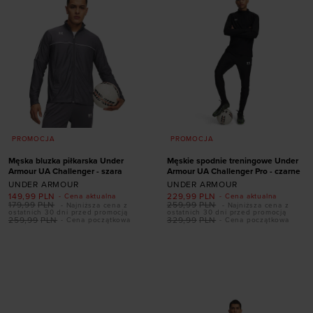
PROMOCJA
PROMOCJA
Męska bluzka piłkarska Under
Męskie spodnie treningowe Under
Armour UA Challenger - szara
Armour UA Challenger Pro - czarne
UNDER ARMOUR
UNDER ARMOUR
149,99
PLN
229,99
PLN
- Cena aktualna
- Cena aktualna
179,99
PLN
259,99
PLN
- Najniższa cena z
- Najniższa cena z
ostatnich 30 dni przed promocją
ostatnich 30 dni przed promocją
259,99
PLN
329,99
PLN
- Cena początkowa
- Cena początkowa
Dodaj produkt w
Dodaj produkt w
rozmiarze
rozmiarze
S
M
L
XL
XXL
S
M
L
XL
XXL