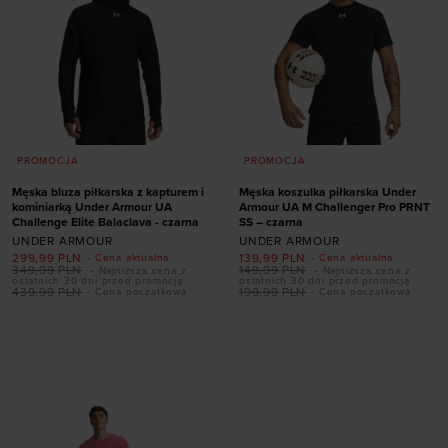
PROMOCJA
PROMOCJA
Męska bluza piłkarska z kapturem i
Męska koszulka piłkarska Under
kominiarką Under Armour UA
Armour UA M Challenger Pro PRNT
Challenge Elite Balaclava - czarna
SS – czarna
UNDER ARMOUR
UNDER ARMOUR
299,99
PLN
139,99
PLN
- Cena aktualna
- Cena aktualna
349,99
PLN
149,99
PLN
- Najniższa cena z
- Najniższa cena z
ostatnich 30 dni przed promocją
ostatnich 30 dni przed promocją
439,99
PLN
199,99
PLN
- Cena początkowa
- Cena początkowa
Dodaj produkt w
Dodaj produkt w
rozmiarze
rozmiarze
S
M
L
XL
XXL
L
XL
XXL