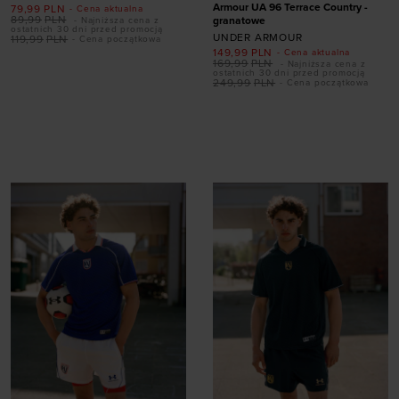
Armour UA 96 Terrace Country -
79,99
PLN
- Cena aktualna
89,99
PLN
granatowe
- Najniższa cena z
ostatnich 30 dni przed promocją
UNDER ARMOUR
119,99
PLN
- Cena początkowa
149,99
PLN
- Cena aktualna
Dodaj produkt w
169,99
PLN
- Najniższa cena z
ostatnich 30 dni przed promocją
rozmiarze
249,99
PLN
- Cena początkowa
S
M
L
XL
XXL
Dodaj produkt w
rozmiarze
S
M
L
XL
XXL