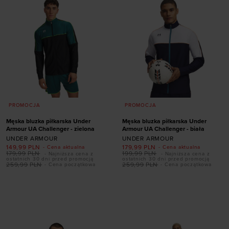
PROMOCJA
PROMOCJA
Męska bluzka piłkarska Under
Męska bluzka piłkarska Under
Armour UA Challenger - zielona
Armour UA Challenger - biała
UNDER ARMOUR
UNDER ARMOUR
149,99
PLN
179,99
PLN
- Cena aktualna
- Cena aktualna
179,99
PLN
199,99
PLN
- Najniższa cena z
- Najniższa cena z
ostatnich 30 dni przed promocją
ostatnich 30 dni przed promocją
259,99
PLN
259,99
PLN
- Cena początkowa
- Cena początkowa
Dodaj produkt w
Dodaj produkt w
rozmiarze
rozmiarze
S
M
L
XL
XXL
S
M
L
XL
XXL