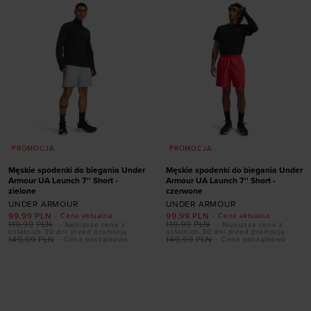
PROMOCJA
PROMOCJA
Męskie spodenki do biegania Under
Męskie spodenki do biegania Under
Armour UA Launch 7'' Short -
Armour UA Launch 7'' Short -
zielone
czerwone
UNDER ARMOUR
UNDER ARMOUR
99,99
PLN
99,99
PLN
- Cena aktualna
- Cena aktualna
119,99
PLN
119,99
PLN
- Najniższa cena z
- Najniższa cena z
ostatnich 30 dni przed promocją
ostatnich 30 dni przed promocją
Dodaj produkt w
149,99
PLN
149,99
PLN
- Cena początkowa
- Cena początkowa
Dodaj produkt w
rozmiarze
rozmiarze
XS
S
M
L
XL
XS
XXL
XXL