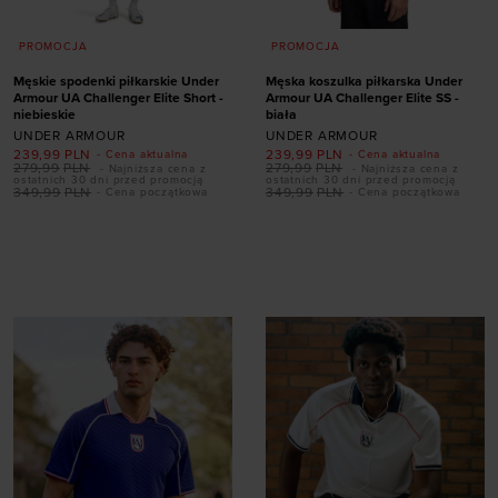
PROMOCJA
PROMOCJA
Męskie spodenki piłkarskie Under
Męska koszulka piłkarska Under
Armour UA Challenger Elite Short -
Armour UA Challenger Elite SS -
niebieskie
biała
UNDER ARMOUR
UNDER ARMOUR
239,99
PLN
239,99
PLN
- Cena aktualna
- Cena aktualna
279,99
PLN
279,99
PLN
- Najniższa cena z
- Najniższa cena z
ostatnich 30 dni przed promocją
ostatnich 30 dni przed promocją
349,99
PLN
349,99
PLN
- Cena początkowa
- Cena początkowa
Dodaj produkt w
Dodaj produkt w
rozmiarze
rozmiarze
S
M
L
XL
XXL
S
M
L
XL
XXL