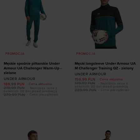
PROMOCJA
PROMOCJA
Męskie spodnie piłkarskie Under
Męski longsleeve Under Armour UA
Armour UA Challenger Warm-Up -
M Challenger Training QZ - zielony
zielone
UNDER ARMOUR
UNDER ARMOUR
159,99
PLN
- Cena aktualna
179,99
PLN
- Najniższa cena z
189,99
PLN
- Cena aktualna
ostatnich 30 dni przed promocją
219,99
PLN
- Najniższa cena z
229,99
PLN
- Cena początkowa
ostatnich 30 dni przed promocją
279,99
PLN
- Cena początkowa
Dodaj produkt w
Dodaj produkt w
rozmiarze
rozmiarze
S
M
L
XL
XXL
S
M
L
XL
XXL