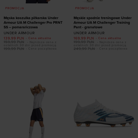
PROMOCJA
PROMOCJA
Męska koszulka piłkarska Under
Męskie spodnie treningowe Under
Armour UA M Challenger Pro PRNT
Armour UA M Challenger Training
SS – pomarańczowa
Pant - granatowe
UNDER ARMOUR
UNDER ARMOUR
139,99
PLN
169,99
PLN
- Cena aktualna
- Cena aktualna
159,99
PLN
199,99
PLN
- Najniższa cena z
- Najniższa cena z
ostatnich 30 dni przed promocją
ostatnich 30 dni przed promocją
199,99
PLN
249,99
PLN
- Cena początkowa
- Cena początkowa
Dodaj produkt w
Dodaj produkt w
rozmiarze
rozmiarze
S
M
L
XL
XXL
S
M
L
XL
XXL