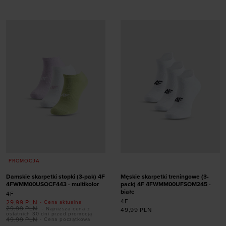
Dodaj produkt w
Dodaj produkt w
rozmiarze
rozmiarze
35-38
39-42
39-42
PROMOCJA
Damskie skarpetki stopki (3-pak) 4F
Męskie skarpetki treningowe (3-
4FWMM00USOCF443 - multikolor
pack) 4F 4FWMM00UFSOM245 -
białe
4F
4F
29,99
PLN
- Cena aktualna
29,99
PLN
- Najniższa cena z
49,99
PLN
ostatnich 30 dni przed promocją
49,99
PLN
- Cena początkowa