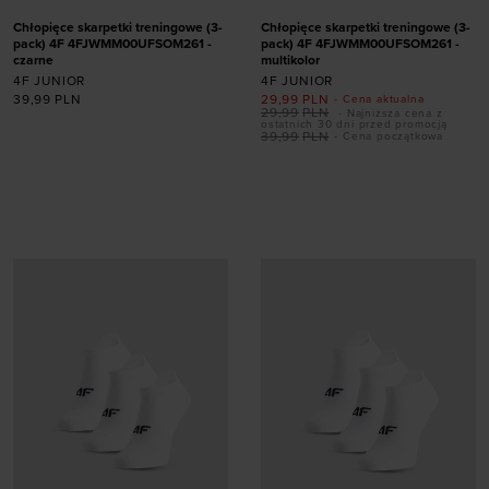
Chłopięce skarpetki treningowe (3-
Chłopięce skarpetki treningowe (3-
pack) 4F 4FJWMM00UFSOM261 -
pack) 4F 4FJWMM00UFSOM261 -
czarne
multikolor
4F JUNIOR
4F JUNIOR
39,99
PLN
29,99
PLN
- Cena aktualna
29,99
PLN
- Najniższa cena z
ostatnich 30 dni przed promocją
39,99
PLN
- Cena początkowa
Dodaj produkt w
Dodaj produkt w
rozmiarze
rozmiarze
32-34
35-37
38-40
32-34