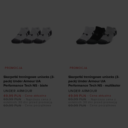
31,5-36,5
36,5-42
31,5-36,5
36,5-42
42-47,5
47,5-50,5
42-47,5
47,5-50,5
PROMOCJA
PROMOCJA
Skarpetki treningowe uniseks (3-
Skarpetki treningowe uniseks (3-
pack) Under Armour UA
pack) Under Armour UA
Performance Tech NS - białe
Performance Tech NS - multikolor
UNDER ARMOUR
UNDER ARMOUR
49,99
PLN
49,99
PLN
- Cena aktualna
- Cena aktualna
69,99
PLN
69,99
PLN
- Najniższa cena z
- Najniższa cena z
ostatnich 30 dni przed promocją
ostatnich 30 dni przed promocją
Dodaj produkt w
Dodaj produkt w
69,99
PLN
69,99
PLN
- Cena początkowa
- Cena początkowa
rozmiarze
rozmiarze
36,5-42
42-47,5
36,5-42
42-47,5