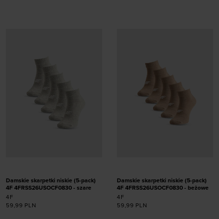
Dodaj produkt w
Dodaj produkt w
rozmiarze
rozmiarze
35-38
39-42
35-38
39-42
Damskie skarpetki niskie (5-pack)
Damskie skarpetki niskie (5-pack)
4F 4FRSS26USOCF0830 - szare
4F 4FRSS26USOCF0830 - beżowe
4F
4F
59,99
PLN
59,99
PLN