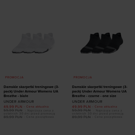
36,5-42
42-47,5
42-47,5
47,5-50,5
PROMOCJA
PROMOCJA
Damskie skarpetki treningowe (3-
Damskie skarpetki treningowe (3-
pack) Under Armour Womens UA
pack) Under Armour Womens UA
Breathe - białe
Breathe - czarne - one size
UNDER ARMOUR
UNDER ARMOUR
49,99
PLN
49,99
PLN
- Cena aktualna
- Cena aktualna
59,99
PLN
59,99
PLN
- Najniższa cena z
- Najniższa cena z
ostatnich 30 dni przed promocją
ostatnich 30 dni przed promocją
89,99
PLN
89,99
PLN
- Cena początkowa
- Cena początkowa
Dodaj produkt w
Dodaj produkt w
rozmiarze
rozmiarze