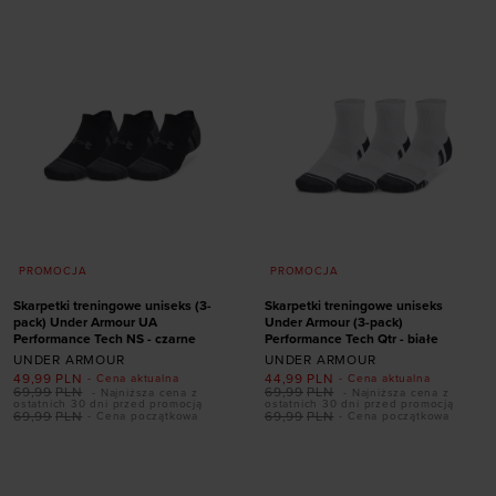
47,5-50,5
47,5-50,5
PROMOCJA
PROMOCJA
Skarpetki treningowe uniseks (3-
Skarpetki treningowe uniseks
pack) Under Armour UA
Under Armour (3-pack)
Performance Tech NS - czarne
Performance Tech Qtr - białe
UNDER ARMOUR
UNDER ARMOUR
49,99
PLN
44,99
PLN
- Cena aktualna
- Cena aktualna
69,99
PLN
69,99
PLN
- Najniższa cena z
- Najniższa cena z
ostatnich 30 dni przed promocją
ostatnich 30 dni przed promocją
Dodaj produkt w
Dodaj produkt w
69,99
PLN
69,99
PLN
- Cena początkowa
- Cena początkowa
rozmiarze
rozmiarze
36,5-42
42-47,5
36,5-42
42-47,5