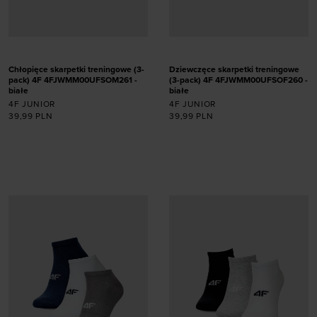
Chłopięce skarpetki treningowe (3-
Dziewczęce skarpetki treningowe
pack) 4F 4FJWMM00UFSOM261 -
(3-pack) 4F 4FJWMM00UFSOF260 -
białe
białe
4F JUNIOR
4F JUNIOR
39,99
PLN
39,99
PLN
Dodaj produkt w
Dodaj produkt w
rozmiarze
rozmiarze
32-34
35-37
38-40
32-34
35-37
38-40