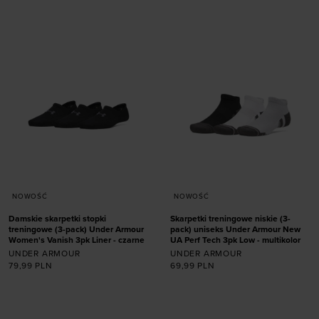
36,5-42
42-47,5
S
M
L
NOWOŚĆ
NOWOŚĆ
Damskie skarpetki stopki
Skarpetki treningowe niskie (3-
treningowe (3-pack) Under Armour
pack) uniseks Under Armour New
Women's Vanish 3pk Liner - czarne
UA Perf Tech 3pk Low - multikolor
UNDER ARMOUR
UNDER ARMOUR
79,99
PLN
69,99
PLN
Dodaj produkt w
Dodaj produkt w