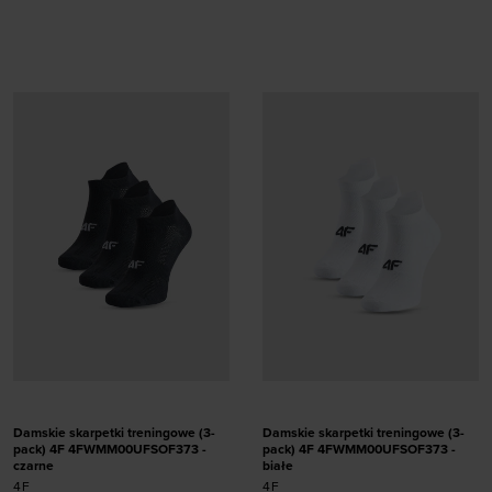
Dodaj produkt w
Dodaj produkt w
rozmiarze
rozmiarze
35-38
39-42
35-38
39-42
Damskie skarpetki treningowe (3-
Damskie skarpetki treningowe (3-
pack) 4F 4FWMM00UFSOF373 -
pack) 4F 4FWMM00UFSOF373 -
czarne
białe
4F
4F