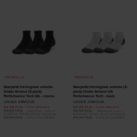
47,5-50,5
47,5-50,5
PROMOCJA
PROMOCJA
Skarpetki treningowe uniseks
Skarpetki treningowe uniseks (3-
Under Armour (3-pack)
pack) Under Armour UA
Performance Tech Qtr - czarne
Performance Tech - białe
UNDER ARMOUR
UNDER ARMOUR
44,99
PLN
44,99
PLN
- Cena aktualna
- Cena aktualna
69,99
PLN
59,99
PLN
- Najniższa cena z
- Najniższa cena z
ostatnich 30 dni przed promocją
ostatnich 30 dni przed promocją
Dodaj produkt w
Dodaj produkt w
69,99
PLN
69,99
PLN
- Cena początkowa
- Cena początkowa
rozmiarze
rozmiarze
36,5-42
42-47,5
36,5-42
42-47,5