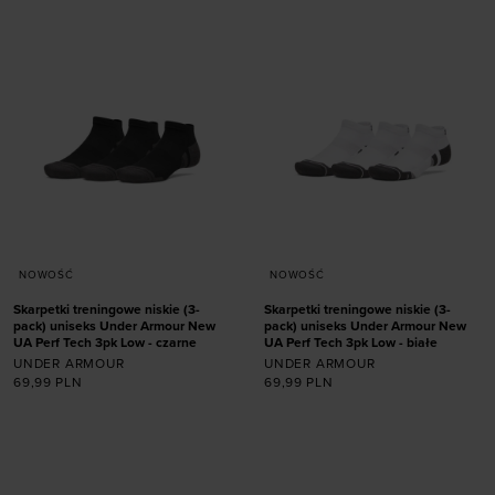
rozmiarze
rozmiarze
S
M
L
36,5-42
42-47,5
NOWOŚĆ
NOWOŚĆ
Skarpetki treningowe niskie (3-
Skarpetki treningowe niskie (3-
pack) uniseks Under Armour New
pack) uniseks Under Armour New
UA Perf Tech 3pk Low - czarne
UA Perf Tech 3pk Low - białe
UNDER ARMOUR
UNDER ARMOUR
69,99
PLN
69,99
PLN
Dodaj produkt w
Dodaj produkt w
rozmiarze
rozmiarze