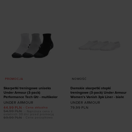
36,5-42
42-47,5
36,5-42
42-47,5
47,5-50,5
47,5-50,5
PROMOCJA
NOWOŚĆ
Skarpetki treningowe uniseks
Damskie skarpetki stopki
Under Armour (3-pack)
treningowe (3-pack) Under Armour
Performance Tech Qtr - multikolor
Women's Vanish 3pk Liner - białe
UNDER ARMOUR
UNDER ARMOUR
44,99
PLN
79,99
PLN
- Cena aktualna
54,99
PLN
- Najniższa cena z
ostatnich 30 dni przed promocją
69,99
PLN
- Cena początkowa
Dodaj produkt w
Dodaj produkt w
rozmiarze
rozmiarze