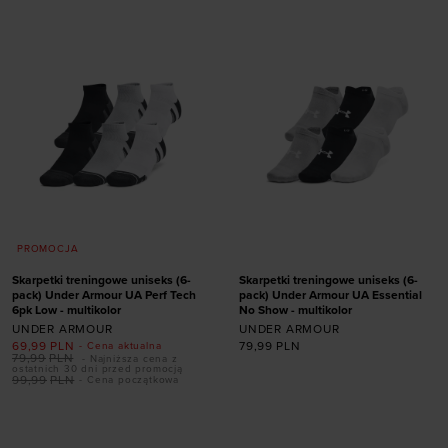
47,5-50,5
36,5-42
42-47,5
PROMOCJA
Skarpetki treningowe uniseks (6-
Skarpetki treningowe uniseks (6-
pack) Under Armour UA Perf Tech
pack) Under Armour UA Essential
6pk Low - multikolor
No Show - multikolor
UNDER ARMOUR
UNDER ARMOUR
69,99
PLN
79,99
PLN
- Cena aktualna
79,99
PLN
- Najniższa cena z
ostatnich 30 dni przed promocją
Dodaj produkt w
99,99
PLN
- Cena początkowa
Dodaj produkt w
rozmiarze
rozmiarze
31,5-36,5
36,5-42