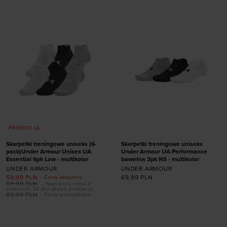
PROMOCJA
Skarpetki treningowe uniseks (6-
Skarpetki treningowe uniseks
pack)Under Armour Unisex UA
Under Armour UA Performance
Essential 6pk Low - multikolor
bawełna 3pk NS - multikolor
UNDER ARMOUR
UNDER ARMOUR
59,99
PLN
69,99
PLN
- Cena aktualna
69,99
PLN
- Najniższa cena z
ostatnich 30 dni przed promocją
Dodaj produkt w
Dodaj produkt w
89,99
PLN
- Cena początkowa
rozmiarze
rozmiarze
36,5-42
42-47,5
31,5-36,5
36,5-42