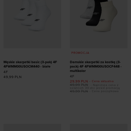
PROMOCJA
Męskie skarpetki basic (3-pak) 4F
Damskie skarpetki za kostkę (3-
4FWMM00USOCM440 - białe
pack) 4F 4FWMM00USOCF448 -
multikolor
4F
4F
49,99
PLN
29,99
PLN
- Cena aktualna
49,99
PLN
- Najniższa cena z
ostatnich 30 dni przed promocją
49,99
PLN
- Cena początkowa
Dodaj produkt w
Dodaj produkt w
rozmiarze
rozmiarze