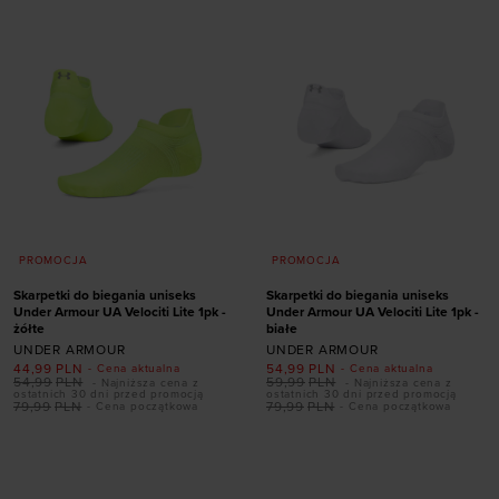
31,5-36,5
36,5-42
31,5-36,5
36,5-42
42-47,5
42-47,5
PROMOCJA
PROMOCJA
Skarpetki do biegania uniseks
Skarpetki do biegania uniseks
Under Armour UA Velociti Lite 1pk -
Under Armour UA Velociti Lite 1pk -
żółte
białe
UNDER ARMOUR
UNDER ARMOUR
44,99
PLN
54,99
PLN
- Cena aktualna
- Cena aktualna
54,99
PLN
59,99
PLN
- Najniższa cena z
- Najniższa cena z
ostatnich 30 dni przed promocją
ostatnich 30 dni przed promocją
Dodaj produkt w
79,99
PLN
79,99
PLN
- Cena początkowa
- Cena początkowa
rozmiarze
Dodaj produkt w
rozmiarze
31,5-36,5
36,5-42
42-47,5
47,5-50,5
31,5-36,5
47,5-50,5