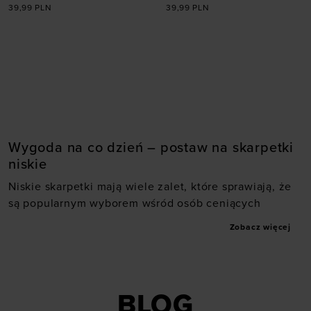
39,99
PLN
39,99
PLN
Dodaj produkt w
Dodaj produkt w
rozmiarze
rozmiarze
32-34
38-40
32-34
38-40
Wygoda na co dzień – postaw na skarpetki
niskie
Niskie skarpetki mają wiele zalet, które sprawiają, że
są popularnym wyborem wśród osób ceniących
komfort i funkcjonalność. Przede wszystkim ich niska
Zobacz więcej
konstrukcja sprawia, że są praktycznie niewidoczne,
co jest idealne do noszenia z butami sportowymi,
trampkami czy mokasynami. To sprawia, że stopy
wyglądają bardziej estetycznie, szczególnie w
BLOG
połączeniu z krótkimi spodniami, spódnicami czy