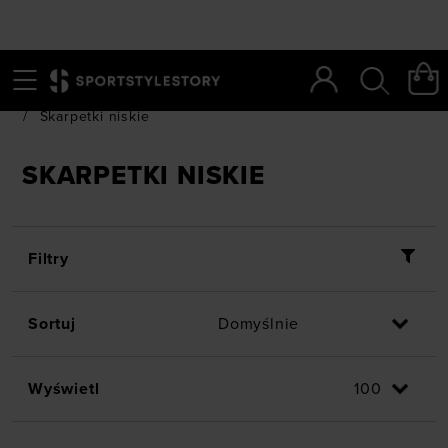
Menu
Szukaj
SportStyleStory
/
Asortyment
/
Akcesoria
/
Skarpetki
/
Skarpetki niskie
SKARPETKI NISKIE
Filtry
Sortuj
Wyświetl