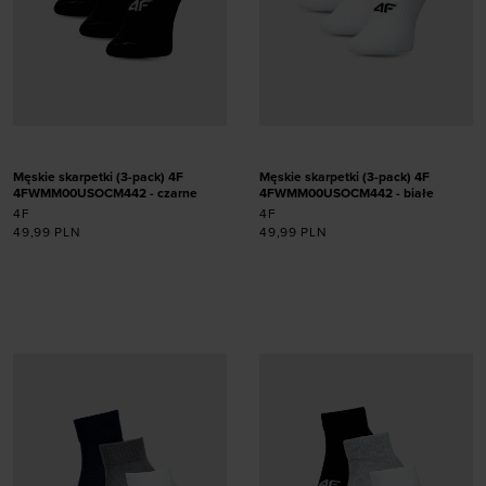
Męskie skarpetki (3-pack) 4F
Męskie skarpetki (3-pack) 4F
4FWMM00USOCM442 - czarne
4FWMM00USOCM442 - białe
4F
4F
49,99
PLN
49,99
PLN
Dodaj produkt w
Dodaj produkt w
rozmiarze
rozmiarze
39-42
39-42