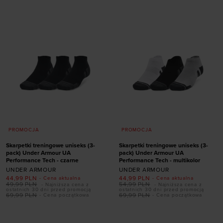
47,5-50,5
47,5-50,5
PROMOCJA
PROMOCJA
Skarpetki treningowe uniseks (3-
Skarpetki treningowe uniseks (3-
pack) Under Armour UA
pack) Under Armour UA
Performance Tech - czarne
Performance Tech - multikolor
UNDER ARMOUR
UNDER ARMOUR
44,99
PLN
44,99
PLN
- Cena aktualna
- Cena aktualna
49,99
PLN
54,99
PLN
- Najniższa cena z
- Najniższa cena z
ostatnich 30 dni przed promocją
ostatnich 30 dni przed promocją
Dodaj produkt w
Dodaj produkt w
69,99
PLN
69,99
PLN
- Cena początkowa
- Cena początkowa
rozmiarze
rozmiarze