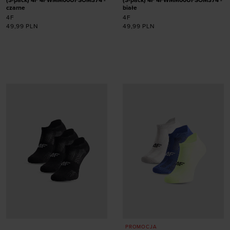
(3-pack) 4F 4FWMM00UFSOM374 -
(3-pack) 4F 4FWMM00UFSOM374 -
czarne
białe
4F
4F
49,99
PLN
49,99
PLN
Dodaj produkt w
Dodaj produkt w
rozmiarze
rozmiarze
39-42
43-46
39-42
PROMOCJA