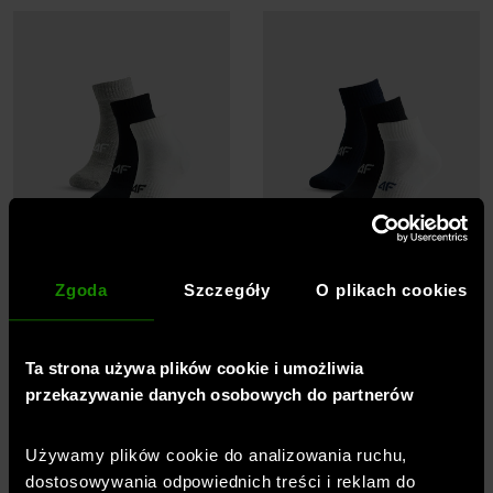
36,5-42
42-47,5
36,5-42
42-47,5
Zgoda
Szczegóły
O plikach cookies
Męskie skarpetki niskie (3-pack) 4F
Męskie skarpetki niskie (3-pack) 4F
Ta strona używa plików cookie i umożliwia
4FRSS26USOCM0836 - multikolor
4FRSS26USOCM0836 - multikolor
4F
4F
przekazywanie danych osobowych do partnerów
54,99
PLN
54,99
PLN
Używamy plików cookie do analizowania ruchu,
dostosowywania odpowiednich treści i reklam do