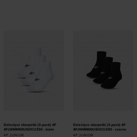
Dodaj produkt w
Dodaj produkt w
rozmiarze
rozmiarze
39-42
39-42
Dziecięce skarpetki (3-pack) 4F
Dziecięce skarpetki (3-pack) 4F
4FJWMM00USOCU330 - białe
4FJWMM00USOCU330 - czarne
4F JUNIOR
4F JUNIOR