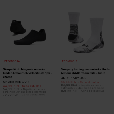
PROMOCJA
PROMOCJA
Skarpetki do biegania uniseks
Skarpety treningowe uniseks Under
Under Armour UA Velociti Lite 1pk -
Armour UAAG Team Elite - białe
czarne
UNDER ARMOUR
UNDER ARMOUR
89,99
PLN
- Cena aktualna
119,99
PLN
- Najniższa cena z
44,99
PLN
- Cena aktualna
ostatnich 30 dni przed promocją
54,99
PLN
- Najniższa cena z
169,99
PLN
- Cena początkowa
ostatnich 30 dni przed promocją
Dodaj produkt w
79,99
PLN
- Cena początkowa
rozmiarze
Dodaj produkt w
rozmiarze
31,5-36,5
36,5-42