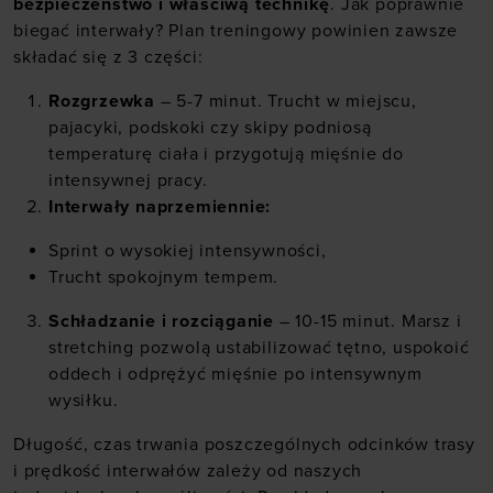
bezpieczeństwo i właściwą technikę
. Jak poprawnie
biegać interwały? Plan treningowy powinien zawsze
składać się z 3 części:
Rozgrzewka
– 5-7 minut. Trucht w miejscu,
pajacyki, podskoki czy skipy podniosą
temperaturę ciała i przygotują mięśnie do
intensywnej pracy.
Interwały naprzemiennie:
Sprint o wysokiej intensywności,
Trucht spokojnym tempem.
Schładzanie i rozciąganie
– 10-15 minut. Marsz i
stretching pozwolą ustabilizować tętno, uspokoić
oddech i odprężyć mięśnie po intensywnym
wysiłku.
Długość, czas trwania poszczególnych odcinków trasy
i prędkość interwałów zależy od naszych