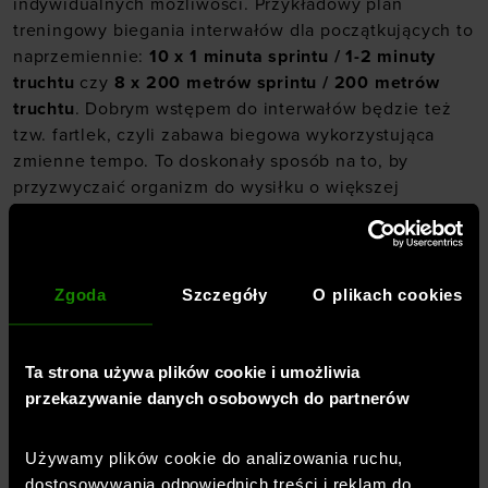
indywidualnych możliwości. Przykładowy plan
treningowy biegania interwałów dla początkujących to
naprzemiennie:
10 x 1 minuta sprintu / 1-2 minuty
truchtu
czy
8 x 200 metrów sprintu / 200 metrów
truchtu
. Dobrym wstępem do interwałów będzie też
tzw. fartlek, czyli zabawa biegowa wykorzystująca
zmienne tempo. To doskonały sposób na to, by
przyzwyczaić organizm do wysiłku o większej
intensywności, a jednocześnie urozmaicić plan
treningowy.
Zgoda
Szczegóły
O plikach cookies
Ta strona używa plików cookie i umożliwia
przekazywanie danych osobowych do partnerów
Bieganie interwałowe – ile trwa
trening?
Używamy plików cookie do analizowania ruchu,
dostosowywania odpowiednich treści i reklam do