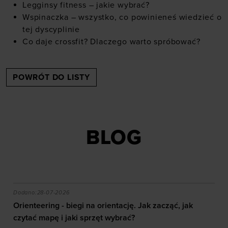
Legginsy fitness – jakie wybrać?
Wspinaczka – wszystko, co powinieneś wiedzieć o
tej dyscyplinie
Co daje crossfit? Dlaczego warto spróbować?
POWRÓT DO LISTY
BLOG
akie efekty daje trening?
Orienteering - biegi na orientację. Jak zacząć, jak czy
Dodano:
28-07-2026
Orienteering - biegi na orientację. Jak zacząć, jak
czytać mapę i jaki sprzęt wybrać?