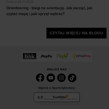
akie efekty daje trening?
Orienteering - biegi na orientację. Jak zacząć, jak czy
Dodano:
28-07-2026
Orienteering - biegi na orientację. Jak zacząć, jak
czytać mapę i jaki sprzęt wybrać?
CZYTAJ WIĘCEJ NA BLOGU
ZNAJDŹ NAS
Opinie o Sportstylestory
4.9
Na podstawie
6036
opinii
z całego okresu