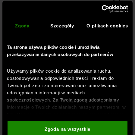
REGULAMINY
Regulamin e-sklepu
Informacja o zmianie Regulaminu
Zgoda
Szczegóły
O plikach cookies
Polityka prywatności
Inne regulaminy
Ta strona używa plików cookie i umożliwia
przekazywanie danych osobowych do partnerów
Informacja dotycząca sankcji
Hosting
Używamy plików cookie do analizowania ruchu,
dostosowywania odpowiednich treści i reklam do
Zasady publikowania i weryfikacji opinii
Twoich potrzeb i zainteresowań oraz umożliwiania
Dostępność cyfrowa
udostępniania informacji w mediach
społecznościowych. Za Twoją zgodą udostępniamy
informacje o Twoich działaniach naszym partnerom, w
PRZEWODNIK
tym Google, sieciom społecznościowym oraz firmom
Jak dobrać rozmiar?
zajmującym się reklamą i analityką internetową. Nasi
partnerzy mogą łączyć te informacje z innymi, które
Zgoda na wszystkie
Blog