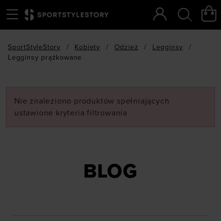
Menu
Szukaj
SportStyleStory
/
Kobiety
/
Odzież
/
Legginsy
/
Legginsy prążkowane
Nie znaleziono produktów spełniających
ustawione kryteria filtrowania
BLOG