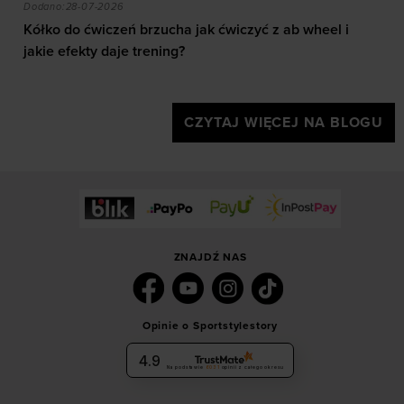
Kółko do ćwiczeń brzucha jak ćwiczyć z ab wheel i jak
Dodano:
28-07-2026
Kółko do ćwiczeń brzucha jak ćwiczyć z ab wheel i
jakie efekty daje trening?
CZYTAJ WIĘCEJ NA BLOGU
ZNAJDŹ NAS
Opinie o Sportstylestory
4.9
Na podstawie
6031
opinii
z całego okresu