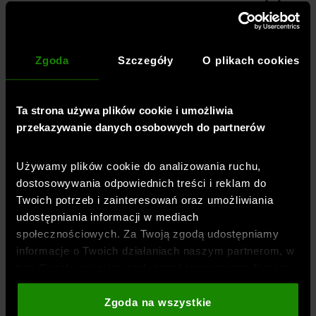
REGULAMINY
Regulamin e-sklepu
Informacja o zmianie Regulaminu
Zgoda
Szczegóły
O plikach cookies
Polityka prywatności
Inne regulaminy
Ta strona używa plików cookie i umożliwia
przekazywanie danych osobowych do partnerów
Informacja dotycząca sankcji
Hosting
Używamy plików cookie do analizowania ruchu,
dostosowywania odpowiednich treści i reklam do
Zasady publikowania i weryfikacji opinii
Twoich potrzeb i zainteresowań oraz umożliwiania
Dostępność cyfrowa
udostępniania informacji w mediach
społecznościowych. Za Twoją zgodą udostępniamy
informacje o Twoich działaniach naszym partnerom, w
PRZEWODNIK
tym Google, sieciom społecznościowym oraz firmom
Jak dobrać rozmiar?
zajmującym się reklamą i analityką internetową. Nasi
partnerzy mogą łączyć te informacje z innymi, które
Zgoda na wszystkie
Blog