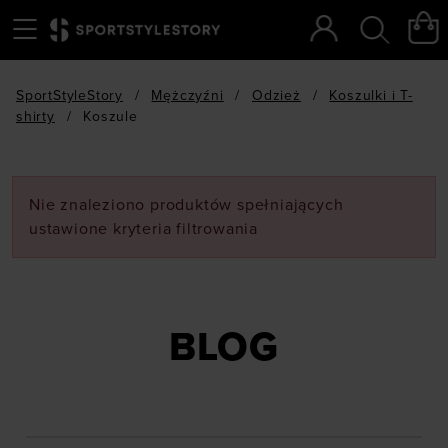
Menu
Szukaj
SportStyleStory
/
Mężczyźni
/
Odzież
/
Koszulki i T-
shirty
/
Koszule
Nie znaleziono produktów spełniających
ustawione kryteria filtrowania
BLOG