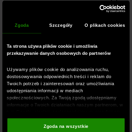
REGULAMINY
Regulamin e-sklepu
Informacja o zmianie Regulaminu
Zgoda
Szczegóły
O plikach cookies
Polityka prywatności
Inne regulaminy
Ta strona używa plików cookie i umożliwia
przekazywanie danych osobowych do partnerów
Informacja dotycząca sankcji
Hosting
Używamy plików cookie do analizowania ruchu,
dostosowywania odpowiednich treści i reklam do
Zasady publikowania i weryfikacji opinii
Twoich potrzeb i zainteresowań oraz umożliwiania
Dostępność cyfrowa
udostępniania informacji w mediach
społecznościowych. Za Twoją zgodą udostępniamy
informacje o Twoich działaniach naszym partnerom, w
PRZEWODNIK
tym Google, sieciom społecznościowym oraz firmom
Jak dobrać rozmiar?
zajmującym się reklamą i analityką internetową. Nasi
partnerzy mogą łączyć te informacje z innymi, które
Zgoda na wszystkie
Blog