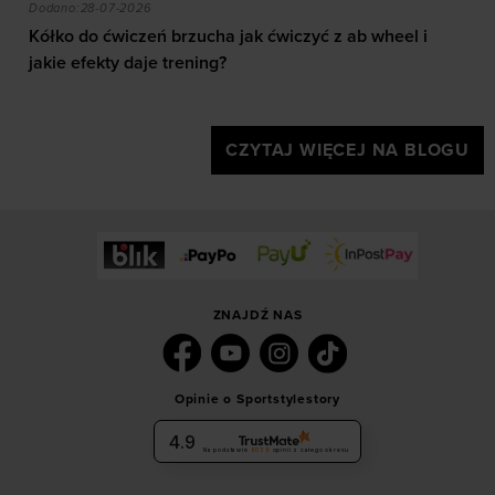
el i jakie efekty daje trening?
Orienteering - biegi na orientację. Jak zacząć, j
Dodano:
28-07-2026
i
Orienteering - biegi na orientację. Jak zacząć, jak
czytać mapę i jaki sprzęt wybrać?
CZYTAJ WIĘCEJ NA BLOGU
ZNAJDŹ NAS
Opinie o Sportstylestory
4.9
Na podstawie
6036
opinii
z całego okresu