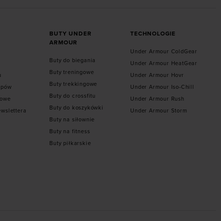
BUTY UNDER
TECHNOLOGIE
ARMOUR
Under Armour ColdGear
Buty do biegania
Under Armour HeatGear
Buty treningowe
u
Under Armour Hovr
Buty trekkingowe
epów
Under Armour Iso-Chill
Buty do crossfitu
towe
Under Armour Rush
Buty do koszykówki
ewslettera
Under Armour Storm
Buty na siłownie
Buty na fitness
Buty piłkarskie