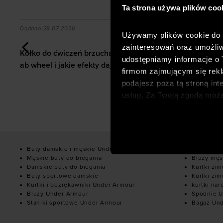
Ta strona używa plików coo
o formy po urazie
a?
Kółko do ćwiczeń brzucha jak ćwiczyć z ab wheel i j
Orienteerin
Dodano:
28-07-2026
Dodano:
28-07
Używamy plików cookie do a
Orienteering
zainteresowań oraz umożliw
Kółko do ćwiczeń brzucha jak ćwiczyć z
zacząć, jak 
udostępniamy informacje o
ab wheel i jakie efekty daje trening?
wybrać?
firmom zajmującym się rekla
podajesz poza tą stroną int
usług. Za Twoją zgodą moż
dopasowanych reklam intern
analitycznych, dopasowywan
społecznościowych). Szcze
Buty damskie i męskie Under Armour
Bluzy dam
Męskie buty do biegania
Bluzy męs
Damskie buty do biegania
Kurtki zi
Buty sportowe damskie
Kurtki zi
Kurtki i bezrękawniki Under Armour
kurtki nar
Bluzy Under Armour
Spodnie U
Staniki sportowe Under Armour
Bagaż Un