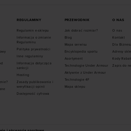
REGULAMINY
PRZEWODNIK
O NAS
Regulamin e-sklepu
Jak dobrać rozmiar?
O nas
Informacja o zmianie
Blog
Kontakt
Regulaminu
Mapa serwisu
Dla Biznes
Polityka prywatności
mowy
Encyklopedia sportu
Adresy skl
Inne regulaminy
Asortyment
Kody Raba
od
Informacja dotycząca
Technologie Under Armour
Zapis do n
sankcji
Aktywnie z Under Armour
Hosting
Technologie 4F
enie?
Zasady publikowania i
weryfikacji opinii
Mapa sklepu
ane
Dostępność cyfrowa
wie i akcesoria sportowe