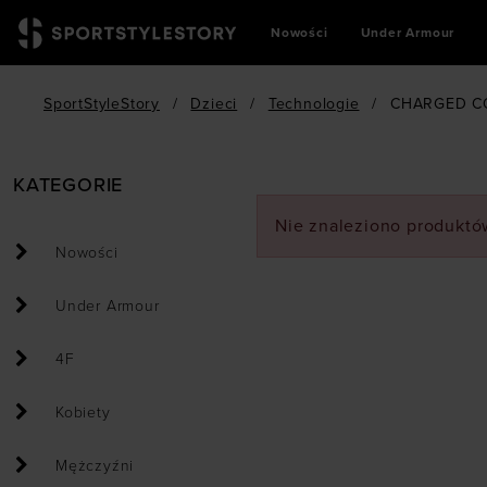
Nowości
Under Armour
SportStyleStory
/
Dzieci
/
Technologie
/
CHARGED C
KATEGORIE
Nie znaleziono produktów
Nowości
Under Armour
4F
Kobiety
Mężczyźni