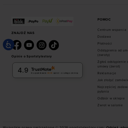
POMOC
Centrum wsparcia
ZNAJDŹ NAS
Dostawa
Płatności
Odstąpienia od u
(zwroty)
Opinie o Sportstylestory
Zgłoś odstąpienie 
umowy (zwrot)
4.9
Reklamacje
Na podstawie
6036
opinii
z całego okresu
Jak złożyć zamówi
Najczęściej zadaw
pytania
Odbiór w sklepie
Zwrot w salonie
Wszystkie prawa zastrzeżone © 2026 sportstylestory.com:
Odzież, obu