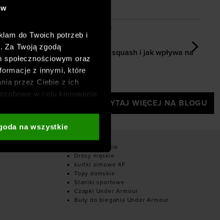
ów
i sprzęt wybrać?
cnić nogi? Kompletny przewodnik po treningu w domu i n
Ile kalorii spala squash i jak wpływa na o
Dodano:
02-07-2026
D
klam do Twoich potrzeb i
ić nogi?
h. Za Twoją zgodą
eningu w
Ile kalorii spala squash i jak wpływa na
om społecznościowym oraz
odchudzanie?
[
formacje z innymi, które
nia przez Ciebie z ich
osobowe w celu kierowania
CZYTAJ WIĘCEJ NA BLOGU
adzania badań
aszych partnerów (np. sieci
goda na wszystkie
i
oraz sekcji „Szczegóły”
owe
Dresy damskie
Dresy męskie
kurtki zimowe 4F
Topy damskie
Staniki sportowe
Czapki Under Armour
Buty do biegania Under Armour