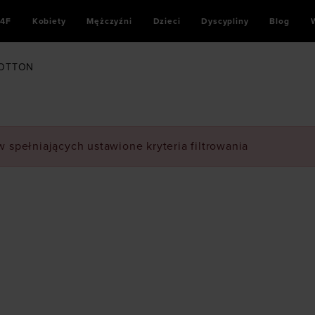
4F
Kobiety
Mężczyźni
Dzieci
Dyscypliny
Blog
OTTON
 spełniających ustawione kryteria filtrowania