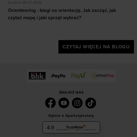
akie efekty daje trening?
Orienteering - biegi na orientację. Jak zacząć, jak czy
społecznościowych). Szczegółowe informacje
Dodano:
28-07-2026
znajdziesz w naszej
Polityce prywatności
oraz sekcji
Orienteering - biegi na orientację. Jak zacząć, jak
„Szczegóły”
czytać mapę i jaki sprzęt wybrać?
CZYTAJ WIĘCEJ NA BLOGU
ZNAJDŹ NAS
Opinie o Sportstylestory
4.9
Na podstawie
6036
opinii
z całego okresu