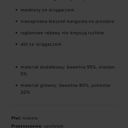
mankiety ze ściągaczem
niezapinana kieszeń kangurka na przodzie
raglanowe rękawy nie krępują ruchów
dół ze ściągaczem
materiał dodatkowy: b
awełna 95%, elastan
5%
materiał główny: bawełna 80%, poliester
20%
Płeć
:
kobieta
Przeznaczenie
:
sportstyle