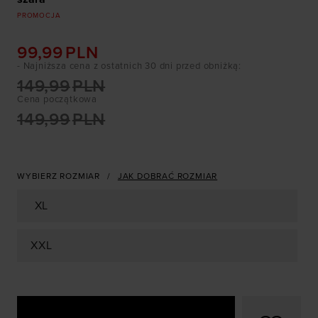
PROMOCJA
99,99
PLN
- Najniższa cena z ostatnich 30 dni przed obniżką
:
149,99
PLN
Cena początkowa
149,99
PLN
WYBIERZ ROZMIAR
JAK DOBRAĆ ROZMIAR
XL
XXL