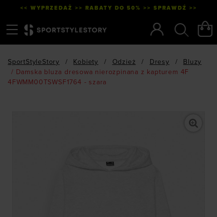
<< WYPRZEDAŻ >> RABATY DO 50% >> SPRAWDŹ >>
Menu
Szukaj
SportStyleStory
/
Kobiety
/
Odzież
/
Dresy
/
Bluzy
/
Damska bluza dresowa nierozpinana z kapturem 4F
4FWMM00TSWSF1764 - szara