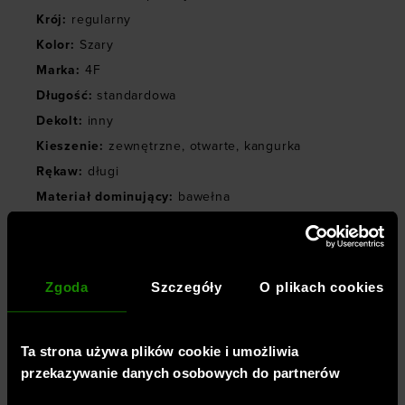
Krój
:
regularny
Kolor
:
Szary
Marka
:
4F
Długość
:
standardowa
Dekolt
:
inny
Kieszenie
:
zewnętrzne
,
otwarte
,
kangurka
Rękaw
:
długi
Materiał dominujący
:
bawełna
Kaptur
:
z kapturem
Rodzaj zapięcia
:
bez zapięcia
Styl bluzy
:
dresowa
,
rozpinana
Zgoda
Szczegóły
O plikach cookies
Symbol
:
4FWMM00TSWSF1764-27M
Ta strona używa plików cookie i umożliwia
OPINIE
przekazywanie danych osobowych do partnerów