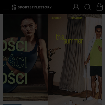
Menu
Szukaj
<
>