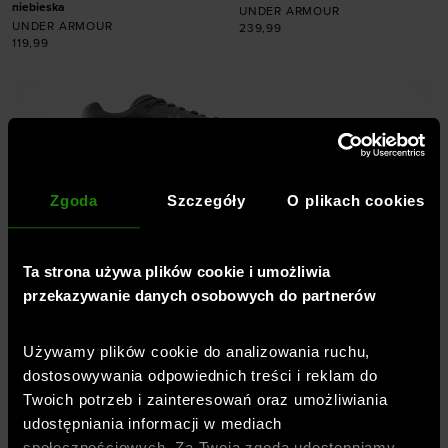
niebieska
UNDER ARMOUR
UNDER ARMOUR
239,99
119,99
Dodaj produkt w
Dodaj produkt w
rozmiarze
rozmiarze
XS
S
M
L
XL
XS
S
M
L
XL
Zgoda
Szczegóły
O plikach cookies
Ta strona używa plików cookie i umożliwia
Profesjonalna odzież, buty,
przekazywanie danych osobowych do partnerów
akcesoria -
Sklep sportowy
SportStyleStory
Używamy plików cookie do analizowania ruchu,
dostosowywania odpowiednich treści i reklam do
Twoich potrzeb i zainteresowań oraz umożliwiania
Jesteśmy częścią spółki
OTCF
– właściciela
udostępniania informacji w mediach
marki
4F
oraz
oficjalnym, wyłącznym i
społecznościowych. Za Twoją zgodą udostępniamy