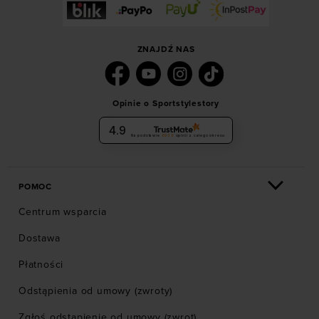
ZNAJDŹ NAS
Opinie o Sportstylestory
4.9
Na podstawie
6036
opinii
z całego okresu
POMOC
Centrum wsparcia
Dostawa
Płatności
Odstąpienia od umowy (zwroty)
Zgłoś odstąpienie od umowy (zwrot)