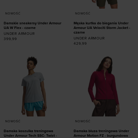
NOWOŚĆ
NOWOŚĆ
Damskie sneakersy Under Armour
Męska kurtka do biegania Under
UA W Flex - czarne
Armour UA Velociti Storm Jacket -
czarne
UNDER ARMOUR
UNDER ARMOUR
399,99
429,99
Dodaj produkt w
rozmiarze
Dodaj produkt w
36
36,5
37,5
38
rozmiarze
38,5
39
40
40,5
41
42
S
M
L
XL
XXL
NOWOŚĆ
NOWOŚĆ
Damska koszulka treningowa
Damska bluza treningowa Under
Under Armour Tech SSC- Twist -
Armour Motion FZ - burgundowa