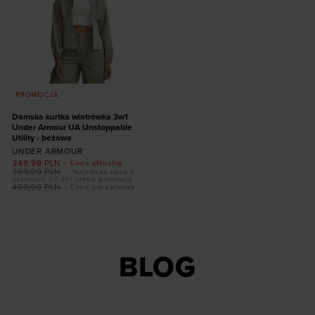
społecznościowych). Szczegółowe informacje
znajdziesz w naszej
Polityce prywatności
oraz sekcji
„Szczegóły”
PROMOCJA
Damska kurtka wiatrówka 3w1
Under Armour UA Unstoppable
Utility - beżowa
UNDER ARMOUR
349,99
PLN
- Cena aktualna
399,99
PLN
- Najniższa cena z
ostatnich 30 dni przed promocją
499,99
PLN
- Cena początkowa
Dodaj produkt w
rozmiarze
XS
S
M
L
XL
BLOG