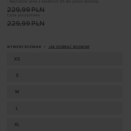
- Najniższa cena z ostatnich 30 dni przed obniżką
:
229,99
PLN
Cena początkowa
229,99
PLN
WYBIERZ ROZMIAR
JAK DOBRAĆ ROZMIAR
XS
S
M
L
XL