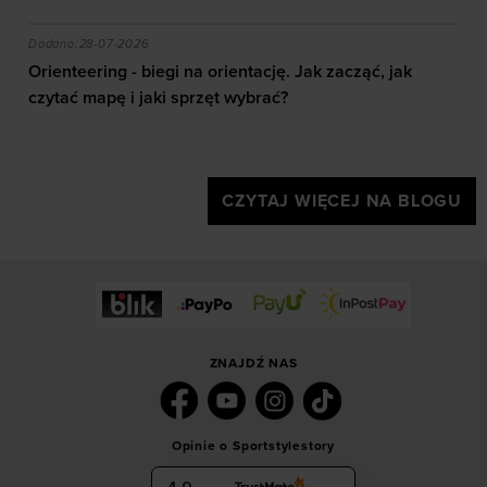
akie efekty daje trening?
Orienteering - biegi na orientację. Jak zacząć, jak czy
Dodano:
28-07-2026
Orienteering - biegi na orientację. Jak zacząć, jak
czytać mapę i jaki sprzęt wybrać?
CZYTAJ WIĘCEJ NA BLOGU
ZNAJDŹ NAS
Opinie o Sportstylestory