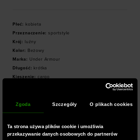
Płeć
:
kobieta
Przeznaczenie
:
sportstyle
Krój
:
luźny
Kolor
:
Beżowy
Marka
:
Under Armour
Długość
:
krótka
Kieszenie
:
cargo
Materiał dominujący
:
materiał syntetyczny
Stan
:
niski
Materiał główny
:
100% nylon
Zgoda
Szczegóły
O plikach cookies
Symbol
:
6009725-203
Ta strona używa plików cookie i umożliwia
OPINIE
przekazywanie danych osobowych do partnerów