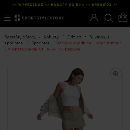
<< WYPRZEDAŻ >> RABATY DO 50% >> SPRAWDŹ >>
Menu
Szukaj
SportStyleStory
/
Kobiety
/
Odzież
/
Sukienki i
spódnice
/
Spódnice
/
Damska spódnica Under Armour
UA Unstoppable Utility Skirt - beżowa