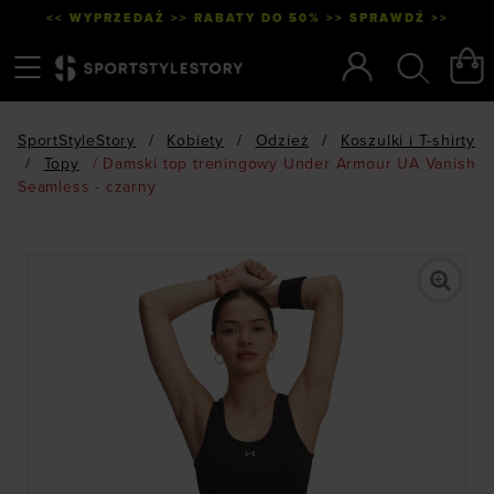
<< WYPRZEDAŻ >> RABATY DO 50% >> SPRAWDŹ >>
Menu
Szukaj
SportStyleStory
/
Kobiety
/
Odzież
/
Koszulki i T-shirty
/
Topy
/
Damski top treningowy Under Armour UA Vanish
Seamless - czarny