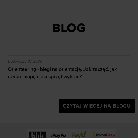
BLOG
akie efekty daje trening?
Orienteering - biegi na orientację. Jak zacząć, jak czy
Dodano:
28-07-2026
Orienteering - biegi na orientację. Jak zacząć, jak
czytać mapę i jaki sprzęt wybrać?
CZYTAJ WIĘCEJ NA BLOGU