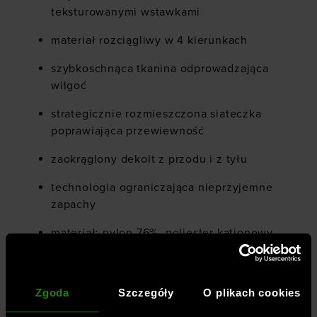
teksturowanymi wstawkami
materiał rozciągliwy w 4 kierunkach
szybkoschnąca tkanina odprowadzająca
wilgoć
strategicznie rozmieszczona siateczka
poprawiająca przewiewność
zaokrąglony dekolt z przodu i z tyłu
technologia ograniczająca nieprzyjemne
zapachy
materiał: nylon 76%, poliester kationowy
18%, elastan 6%
Zgoda
Szczegóły
O plikach cookies