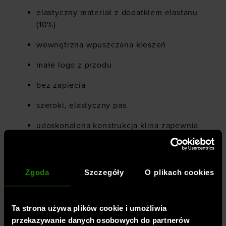
elastyczny materiał z dodatkiem elastanu
(10%)
wewnętrzna wpuszczana kieszeń
małe logo z przodu
bez zapięcia
szeroki, elastyczny pas
udoskonalona konstrukcja klina zapewnia
doskonałe wsparcie i wygodę
wewnętrzna długość nogawki: 73,6 cm
Zgoda
Szczegóły
O plikach cookies
Płeć
:
kobieta
Ta strona używa plików cookie i umożliwia
Przeznaczenie
:
sportstyle
przekazywanie danych osobowych do partnerów