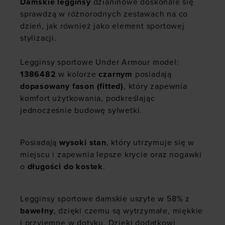
Damskie legginsy
dzianinowe doskonale się
sprawdzą w różnorodnych zestawach na co
dzień, jak również jako element sportowej
stylizacji.
Legginsy sportowe Under Armour model:
1386482
w kolorze
czarnym
posiadają
dopasowany fason (fitted)
, który zapewnia
komfort użytkowania, podkreślając
jednocześnie budowę sylwetki.
Posiadają
wysoki stan
, który utrzymuje się w
miejscu i zapewnia lepsze krycie oraz nogawki
o
długości do kostek
.
Legginsy sportowe damskie uszyte w 58% z
bawełny
, dzięki czemu są wytrzymałe, miękkie
i przyjemne w dotyku. Dzięki dodatkowi