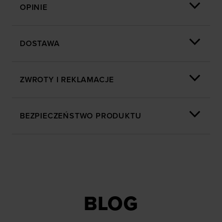
oferowanych przez naszych partnerów (np. sieci
OPINIE
społecznościowych). Szczegółowe informacje
znajdziesz w naszej
Polityce prywatności
oraz sekcji
„Szczegóły”
DOSTAWA
ZWROTY I REKLAMACJE
BEZPIECZEŃSTWO PRODUKTU
BLOG