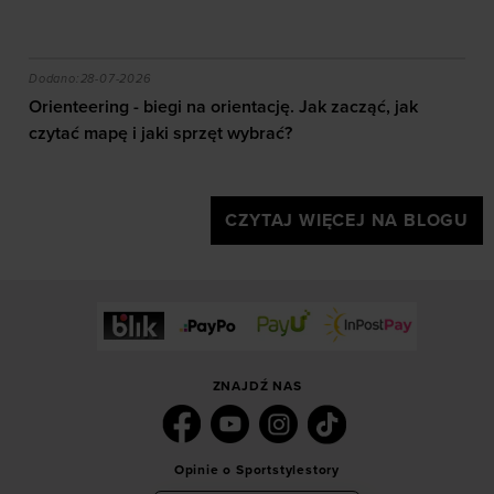
akie efekty daje trening?
Orienteering - biegi na orientację. Jak zacząć, jak czy
Dodano:
28-07-2026
Orienteering - biegi na orientację. Jak zacząć, jak
czytać mapę i jaki sprzęt wybrać?
CZYTAJ WIĘCEJ NA BLOGU
ZNAJDŹ NAS
Opinie o Sportstylestory