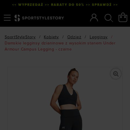
<< WYPRZEDAŻ >> RABATY DO 50% >> SPRAWDŹ >>
Menu
Szukaj
SportStyleStory
/
Kobiety
/
Odzież
/
Legginsy
/
Damskie legginsy dzianinowe z wysokim stanem Under
Armour Campus Legging - czarne