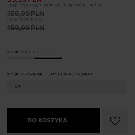
- Najniższa cena z ostatnich 30 dni przed obniżką
:
159,99
PLN
Cena początkowa
159,99
PLN
WYBIERZ KOLOR:
WYBIERZ ROZMIAR
JAK DOBRAĆ ROZMIAR
XS
DO KOSZYKA