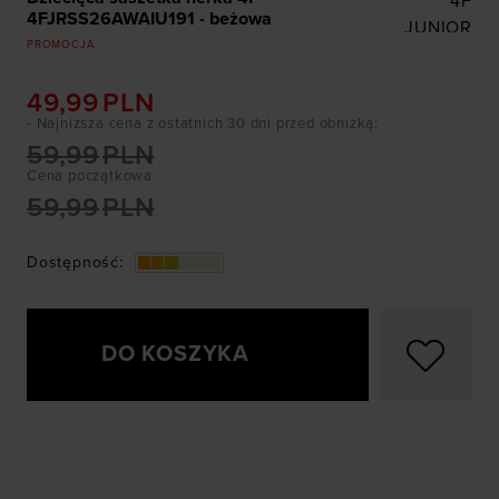
4F
4FJRSS26AWAIU191 - beżowa
JUNIOR
PROMOCJA
49,99
PLN
- Najniższa cena z ostatnich 30 dni przed obniżką
:
59,99
PLN
Cena początkowa
59,99
PLN
Dostępność
:
DO KOSZYKA