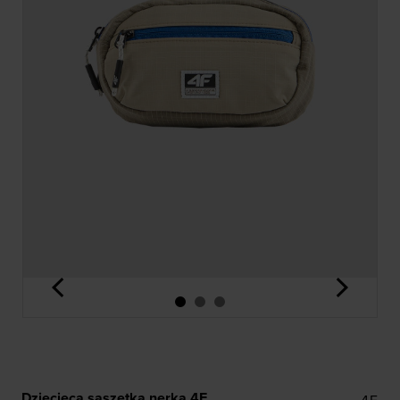
<
>
Dziecięca saszetka nerka 4F