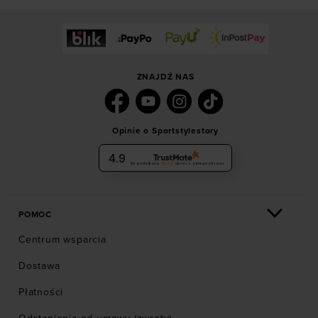
ZNAJDŹ NAS
Opinie o Sportstylestory
4.9
Na podstawie
6036
opinii
z całego okresu
POMOC
Centrum wsparcia
Dostawa
Płatności