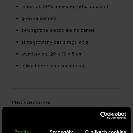
materiał: 50% poliester, 50% poliamid
główna komora
zewnętrzna kieszonka na zamek
zintegrowany pas z regulacją
wymiary ok. 20 x 13 x 5 cm
lekka i poręczna konstrukcja
Płeć
:
dziewczynka
Rozmiar
:
One-size
Przeznaczenie
:
sportstyle
Kolor
:
Beżowy
Zgoda
Szczegóły
O plikach cookies