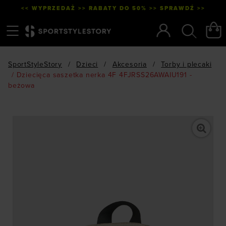
<< WYPRZEDAŻ >> RABATY DO 50% >> SPRAWDŹ >>
Menu
Szukaj
SportStyleStory
/
Dzieci
/
Akcesoria
/
Torby i plecaki
/
Dziecięca saszetka nerka 4F 4FJRSS26AWAIU191 -
beżowa