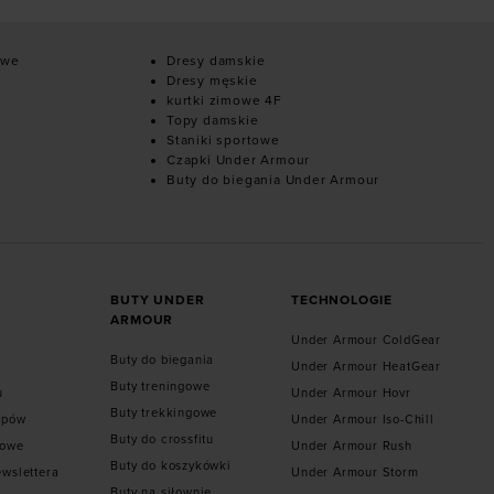
owe
Dresy damskie
Dresy męskie
kurtki zimowe 4F
Topy damskie
Staniki sportowe
Czapki Under Armour
Buty do biegania Under Armour
BUTY UNDER
TECHNOLOGIE
ARMOUR
Under Armour ColdGear
Buty do biegania
Under Armour HeatGear
Buty treningowe
u
Under Armour Hovr
Buty trekkingowe
epów
Under Armour Iso-Chill
Buty do crossfitu
towe
Under Armour Rush
Buty do koszykówki
ewslettera
Under Armour Storm
Buty na siłownie