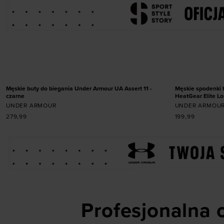
Dodaj produkt w rozmiarze
Dodaj
41
42
42,5
43
44
44,5
45
45,5
46
47
47,5
S
NOWOŚĆ
NOWOŚĆ
Męskie buty do biegania Under Armour UA Assert 11 -
Męskie spodenki 
czarne
HeatGear Elite Lo
UNDER ARMOUR
UNDER ARMOU
279,99
199,99
Profesjonalna o