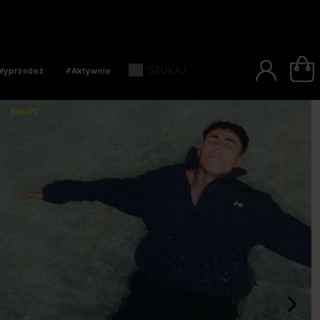
URIEREM W CIĄGU 24 GODZIN
Wyprzedaż
#Aktywnie
>