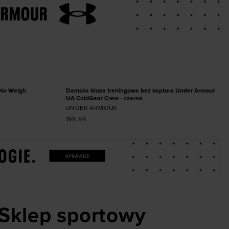
miarze
Dodaj produkt w rozmiarze
XS
S
M
L
XL
NOWOŚĆ
 No Weigh
Damska bluza treningowa bez kaptura Under Armour
UA ColdGear Crew - czarna
UNDER ARMOUR
199,99
Sklep sportowy