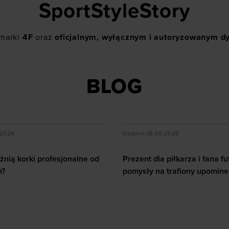
SportStyleStory
 marki
4F
oraz
oficjalnym, wyłącznym i autoryzowanym d
BLOG
a piłkarza i fana futbolu - pomysły na trafiony upominek
Jak dbać o serce u sporto
-2026
Dodano:
12-06-2026
piłkarza i fana futbolu -
 trafiony upominek
Jak dbać o serce u sportowc
10