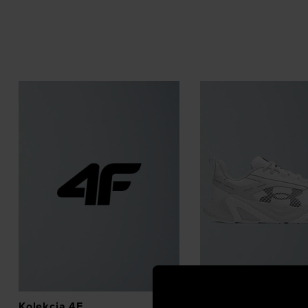
Kolekcja 4F
Buty treningowe