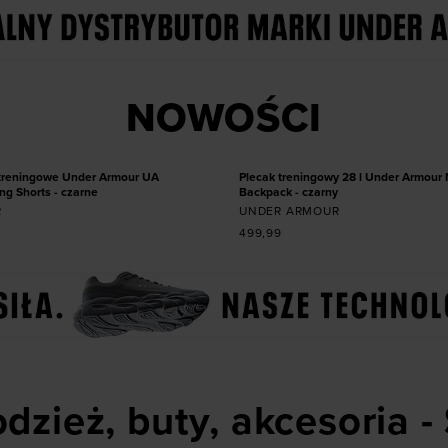
 produkt w rozmiarze
Dodaj produkt w roz
NOWOŚCI
M
L
XL
XXL
ONE SIZE
NOWOŚĆ
treningowe Under Armour UA
Plecak treningowy 28 l Under Armour
ng Shorts - czarne
Backpack - czarny
R
UNDER ARMOUR
499,99
dzież, buty, akcesoria -