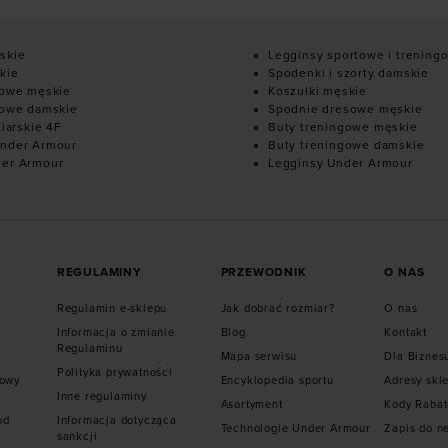
skie
Legginsy sportowe i trening
kie
Spodenki i szorty damskie
mowe męskie
Koszulki męskie
mowe damskie
Spodnie dresowe męskie
ciarskie 4F
Buty treningowe męskie
nder Armour
Buty treningowe damskie
der Armour
Legginsy Under Armour
REGULAMINY
PRZEWODNIK
O NAS
Regulamin e-sklepu
Jak dobrać rozmiar?
O nas
Informacja o zmianie
Blog
Kontakt
Regulaminu
Mapa serwisu
Dla Biznes
Polityka prywatności
mowy
Encyklopedia sportu
Adresy skl
Inne regulaminy
Asortyment
Kody Raba
od
Informacja dotycząca
Technologie Under Armour
Zapis do n
sankcji