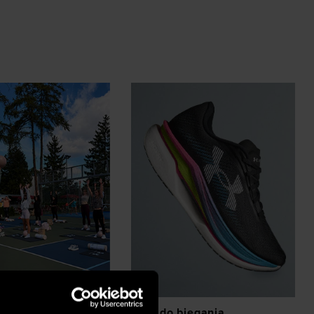
z eventów
Buty do biegania