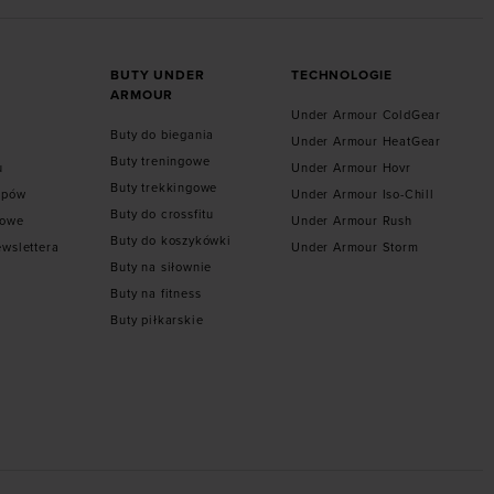
BUTY UNDER
TECHNOLOGIE
ARMOUR
Under Armour ColdGear
Buty do biegania
Under Armour HeatGear
Buty treningowe
u
Under Armour Hovr
Buty trekkingowe
epów
Under Armour Iso-Chill
Buty do crossfitu
towe
Under Armour Rush
Buty do koszykówki
ewslettera
Under Armour Storm
Buty na siłownie
Buty na fitness
Buty piłkarskie