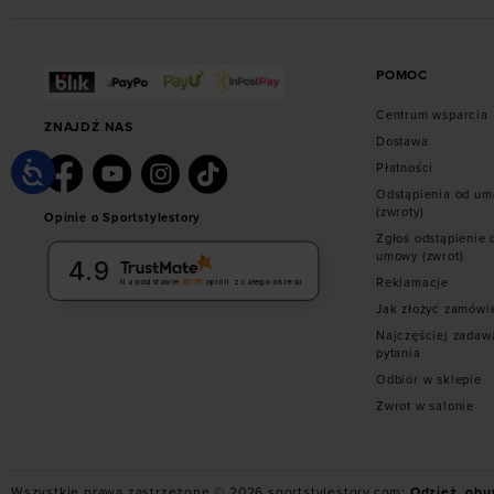
POMOC
Centrum wsparcia
ZNAJDŹ NAS
Dostawa
Płatności
Odstąpienia od u
(zwroty)
Opinie o Sportstylestory
Zgłoś odstąpienie 
umowy (zwrot)
4.9
Reklamacje
Na podstawie
6036
opinii
z całego okresu
Jak złożyć zamówi
Najczęściej zadaw
pytania
Odbiór w sklepie
Zwrot w salonie
Wszystkie prawa zastrzeżone © 2026 sportstylestory.com:
Odzież, obu