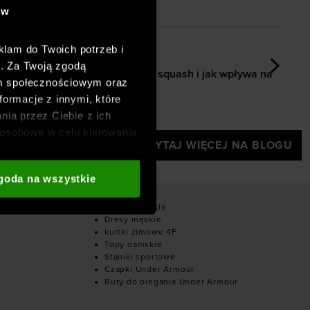
ów
i sprzęt wybrać?
cnić nogi? Kompletny przewodnik po treningu w domu i n
Ile kalorii spala squash i jak wpływa na o
Dodano:
02-07-2026
D
klam do Twoich potrzeb i
ić nogi?
h. Za Twoją zgodą
eningu w
Ile kalorii spala squash i jak wpływa na
om społecznościowym oraz
odchudzanie?
[
formacje z innymi, które
nia przez Ciebie z ich
osobowe w celu kierowania
CZYTAJ WIĘCEJ NA BLOGU
adzania badań
aszych partnerów (np. sieci
goda na wszystkie
i
oraz sekcji „Szczegóły”
owe
Dresy damskie
Dresy męskie
kurtki zimowe 4F
Topy damskie
Staniki sportowe
Czapki Under Armour
Buty do biegania Under Armour