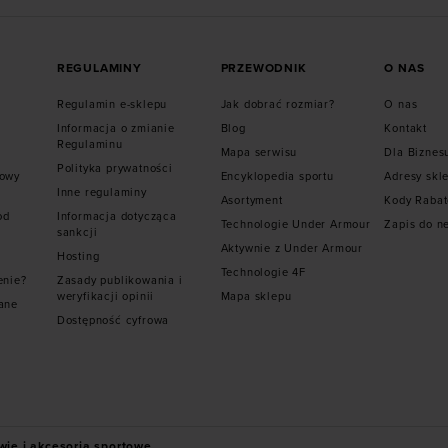
REGULAMINY
PRZEWODNIK
O NAS
Regulamin e-sklepu
Jak dobrać rozmiar?
O nas
Informacja o zmianie
Blog
Kontakt
Regulaminu
Mapa serwisu
Dla Biznes
Polityka prywatności
mowy
Encyklopedia sportu
Adresy skl
Inne regulaminy
Asortyment
Kody Raba
od
Informacja dotycząca
Technologie Under Armour
Zapis do n
sankcji
Aktywnie z Under Armour
Hosting
Technologie 4F
enie?
Zasady publikowania i
weryfikacji opinii
Mapa sklepu
ane
Dostępność cyfrowa
wie i akcesoria sportowe