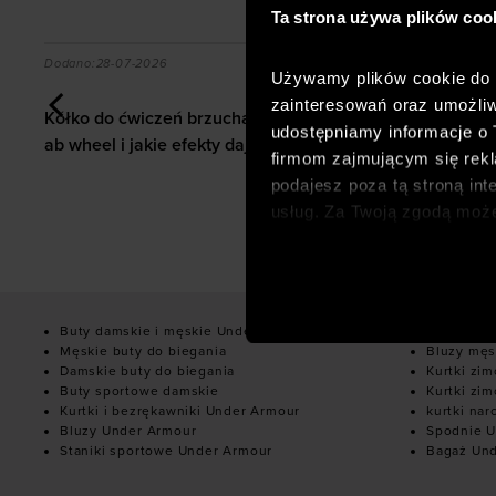
Ta strona używa plików coo
o formy po urazie
a?
Kółko do ćwiczeń brzucha jak ćwiczyć z ab wheel i j
Orienteerin
Dodano:
28-07-2026
Dodano:
28-07
Używamy plików cookie do a
Orienteering
zainteresowań oraz umożliw
Kółko do ćwiczeń brzucha jak ćwiczyć z
zacząć, jak 
udostępniamy informacje o
ab wheel i jakie efekty daje trening?
wybrać?
firmom zajmującym się rekla
podajesz poza tą stroną int
usług. Za Twoją zgodą moż
dopasowanych reklam intern
analitycznych, dopasowywan
społecznościowych). Szcze
Buty damskie i męskie Under Armour
Bluzy dam
Męskie buty do biegania
Bluzy męs
Damskie buty do biegania
Kurtki zi
Buty sportowe damskie
Kurtki zi
Kurtki i bezrękawniki Under Armour
kurtki nar
Bluzy Under Armour
Spodnie U
Staniki sportowe Under Armour
Bagaż Un