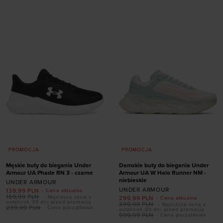
Dodaj produkt w
41
42
42,5
43
rozmiarze
44
44,5
45
45,5
46
47
47,5
XS
S
XL
XXL
PROMOCJA
PROMOCJA
Męskie buty do biegania Under
Damskie buty do biegania Under
Armour UA Phade RN 3 - czarne
Armour UA W Halo Runner NM -
niebieskie
UNDER ARMOUR
UNDER ARMOUR
139,99
PLN
- Cena aktualna
159,99
PLN
- Najniższa cena z
299,99
PLN
- Cena aktualna
Dodaj produkt w
ostatnich 30 dni przed promocją
399,99
PLN
- Najniższa cena z
239,99
PLN
- Cena początkowa
ostatnich 30 dni przed promocją
rozmiarze
599,99
PLN
- Cena początkowa