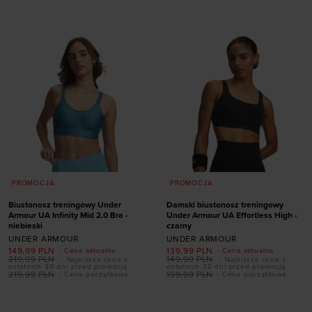
PROMOCJA
PROMOCJA
Biustonosz treningowy Under
Damski biustonosz treningowy
Armour UA Infinity Mid 2.0 Bra -
Under Armour UA Effortless High -
niebieski
czarny
UNDER ARMOUR
UNDER ARMOUR
Dodaj produkt w
149,99
PLN
139,99
PLN
- Cena aktualna
- Cena aktualna
rozmiarze
219,99
PLN
149,99
PLN
- Najniższa cena z
- Najniższa cena z
ostatnich 30 dni przed promocją
ostatnich 30 dni przed promocją
Dodaj produkt w
219,99
PLN
199,99
PLN
- Cena początkowa
- Cena początkowa
L A-C
L D-DD
M A-C
rozmiarze
M D-DD
S A-C