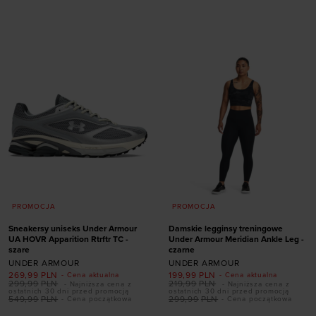
42
42,5
43
44
rozmiarze
44,5
45,5
46
47
47,5
XS
S
M
L
XL
PROMOCJA
PROMOCJA
Sneakersy uniseks Under Armour
Damskie legginsy treningowe
UA HOVR Apparition Rtrftr TC -
Under Armour Meridian Ankle Leg -
szare
czarne
UNDER ARMOUR
UNDER ARMOUR
269,99
PLN
199,99
PLN
- Cena aktualna
- Cena aktualna
Dodaj produkt w
299,99
PLN
219,99
PLN
- Najniższa cena z
- Najniższa cena z
ostatnich 30 dni przed promocją
ostatnich 30 dni przed promocją
rozmiarze
549,99
PLN
299,99
PLN
- Cena początkowa
- Cena początkowa