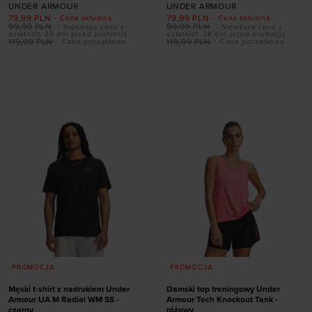
UNDER ARMOUR
UNDER ARMOUR
79,99
PLN
79,99
PLN
- Cena aktualna
- Cena aktualna
99,99
PLN
99,99
PLN
- Najniższa cena z
- Najniższa cena z
ostatnich 30 dni przed promocją
ostatnich 30 dni przed promocją
119,99
PLN
119,99
PLN
- Cena początkowa
- Cena początkowa
Dodaj produkt w
Dodaj produkt w
rozmiarze
rozmiarze
S
M
L
XL
XXL
XS
S
M
XL
PROMOCJA
PROMOCJA
Męski t-shirt z nadrukiem Under
Damski top treningowy Under
Armour UA M Radial WM SS -
Armour Tech Knockout Tank -
czarny
różowy