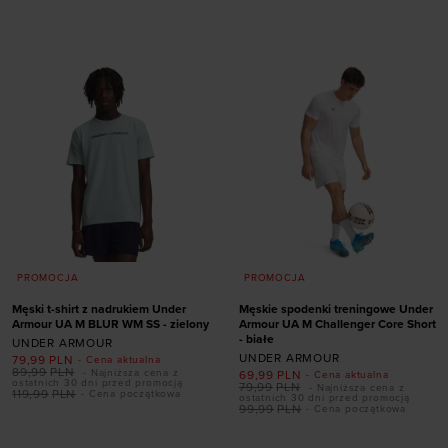
rozmiarze
rozmiarze
S
M
L
XL
XXL
XS
S
M
L
XL
PROMOCJA
PROMOCJA
Męski t-shirt z nadrukiem Under
Męskie spodenki treningowe Under
Armour UA M BLUR WM SS - zielony
Armour UA M Challenger Core Short
- białe
UNDER ARMOUR
UNDER ARMOUR
79,99
PLN
- Cena aktualna
89,99
PLN
- Najniższa cena z
69,99
PLN
- Cena aktualna
ostatnich 30 dni przed promocją
79,99
PLN
- Najniższa cena z
119,99
PLN
- Cena początkowa
ostatnich 30 dni przed promocją
Dodaj produkt w
99,99
PLN
- Cena początkowa
rozmiarze
Dodaj produkt w