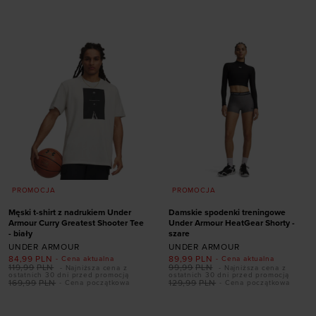
S D-DD
XL A-C
XS (A-C)
S (A-C)
XS A-C
L (A-C)
XL (A-C)
PROMOCJA
PROMOCJA
Męski t-shirt z nadrukiem Under
Damskie spodenki treningowe
Armour Curry Greatest Shooter Tee
Under Armour HeatGear Shorty -
- biały
szare
UNDER ARMOUR
UNDER ARMOUR
84,99
PLN
89,99
PLN
- Cena aktualna
- Cena aktualna
119,99
PLN
99,99
PLN
- Najniższa cena z
- Najniższa cena z
ostatnich 30 dni przed promocją
ostatnich 30 dni przed promocją
169,99
PLN
129,99
PLN
- Cena początkowa
- Cena początkowa
Dodaj produkt w
Dodaj produkt w