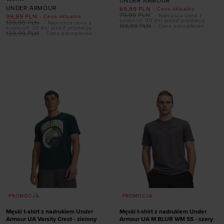
UNDER ARMOUR
UNDER ARMOUR
69,99
PLN
- Cena aktualna
79,99
PLN
- Najniższa cena z
99,99
PLN
- Cena aktualna
ostatnich 30 dni przed promocją
139,99
PLN
- Najniższa cena z
119,99
PLN
- Cena początkowa
ostatnich 30 dni przed promocją
139,99
PLN
- Cena początkowa
Dodaj produkt w
Dodaj produkt w
rozmiarze
rozmiarze
S
M
L
XL
XXL
36,5
38
39
42
PROMOCJA
PROMOCJA
Męski t-shirt z nadrukiem Under
Męski t-shirt z nadrukiem Under
Armour UA Varsity Crest - zielony
Armour UA M BLUR WM SS - szary