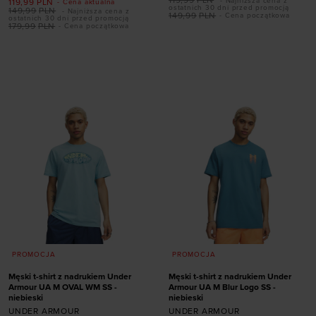
- Najniższa cena z
119,99
PLN
- Cena aktualna
ostatnich 30 dni przed promocją
149,99
PLN
- Najniższa cena z
149,99
PLN
- Cena początkowa
ostatnich 30 dni przed promocją
Dodaj produkt w
179,99
PLN
- Cena początkowa
rozmiarze
Dodaj produkt w
rozmiarze
S
M
L
XL
2XL
3XL
S
M
L
XL
XXL
PROMOCJA
PROMOCJA
Męski t-shirt z nadrukiem Under
Męski t-shirt z nadrukiem Under
Armour UA M OVAL WM SS -
Armour UA M Blur Logo SS -
niebieski
niebieski
UNDER ARMOUR
UNDER ARMOUR