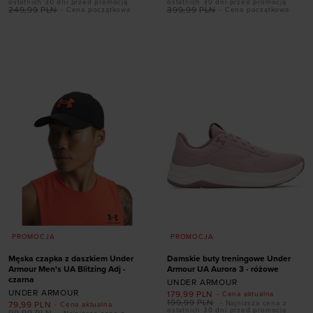
ostatnich 30 dni przed promocją
ostatnich 30 dni przed promocją
249,99
PLN
399,99
PLN
- Cena początkowa
- Cena początkowa
Dodaj produkt w
Dodaj produkt w
rozmiarze
rozmiarze
S
M
L
XL
36
38
38,5
PROMOCJA
PROMOCJA
Męska czapka z daszkiem Under
Damskie buty treningowe Under
Armour Men's UA Blitzing Adj -
Armour UA Aurora 3 - różowe
czarna
UNDER ARMOUR
UNDER ARMOUR
179,99
PLN
- Cena aktualna
199,99
PLN
- Najniższa cena z
79,99
PLN
- Cena aktualna
Dodaj produkt w
ostatnich 30 dni przed promocją
99,99
PLN