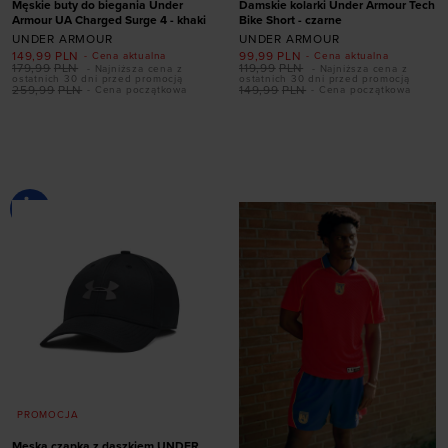
Męskie buty do biegania Under
Damskie kolarki Under Armour Tech
Armour UA Charged Surge 4 - khaki
Bike Short - czarne
UNDER ARMOUR
UNDER ARMOUR
149,99
PLN
99,99
PLN
- Cena aktualna
- Cena aktualna
179,99
PLN
119,99
PLN
- Najniższa cena z
- Najniższa cena z
ostatnich 30 dni przed promocją
ostatnich 30 dni przed promocją
259,99
PLN
149,99
PLN
- Cena początkowa
- Cena początkowa
Dodaj produkt w
Dodaj produkt w
rozmiarze
rozmiarze
44
46
47
47,5
XS
S
XL
PROMOCJA
Męska czapka z daszkiem UNDER