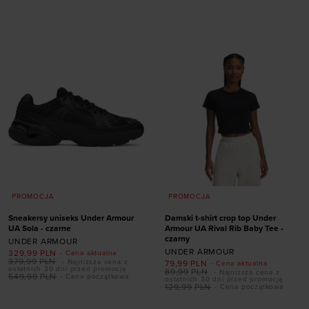
rozmiarze
XS
S
M
L
XL
XXL
S
M
L
XL
XXL
PROMOCJA
PROMOCJA
Sneakersy uniseks Under Armour
Damski t-shirt crop top Under
UA Sola - czarne
Armour UA Rival Rib Baby Tee -
Dodaj produkt w
czarny
UNDER ARMOUR
UNDER ARMOUR
rozmiarze
329,99
PLN
- Cena aktualna
379,99
PLN
- Najniższa cena z
79,99
PLN
- Cena aktualna
ostatnich 30 dni przed promocją
89,99
PLN
- Najniższa cena z
36,5
37,5
38
38,5
549,99
PLN
- Cena początkowa
ostatnich 30 dni przed promocją
129,99
PLN
- Cena początkowa
39
40
40,5
41
Dodaj produkt w