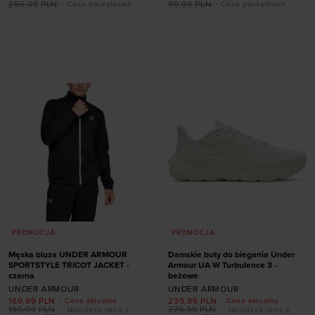
rozmiarze
259,99
PLN
99,99
PLN
- Cena początkowa
- Cena początkowa
Dodaj produkt w
36
36,5
37,5
38
rozmiarze
38,5
39
40
40,5
41
42
XS
S
XL
PROMOCJA
PROMOCJA
Męska bluza UNDER ARMOUR
Damskie buty do biegania Under
SPORTSTYLE TRICOT JACKET -
Armour UA W Turbulence 3 -
czarna
beżowe
UNDER ARMOUR
UNDER ARMOUR
169,99
PLN
239,99
PLN
- Cena aktualna
- Cena aktualna
199,99
PLN
279,99
PLN
- Najniższa cena z
- Najniższa cena z