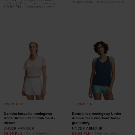
- Najniższa cena z
299,99
PLN
- Cena początkowa
ostatnich 30 dni przed promocją
rozmiarze
119,99
PLN
- Cena początkowa
Dodaj produkt w
35,5
36
36,5
37,5
rozmiarze
38
38,5
39
40
ONE SIZE
40,5
41
42
PROMOCJA
PROMOCJA
Damska koszulka treningowa
Damski top treningowy Under
Under Armour Tech SSV- Twist -
Armour Tech Knockout Tank -
różowa
granatowy
UNDER ARMOUR
UNDER ARMOUR
69,99
PLN
89,99
PLN
- Cena aktualna
- Cena aktualna