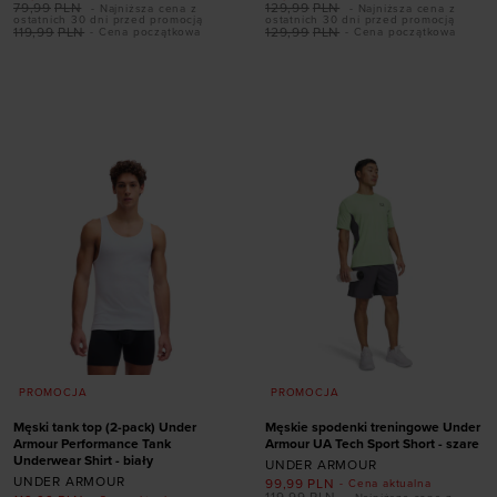
79,99
PLN
129,99
PLN
- Najniższa cena z
- Najniższa cena z
ostatnich 30 dni przed promocją
ostatnich 30 dni przed promocją
119,99
PLN
129,99
PLN
- Cena początkowa
- Cena początkowa
Dodaj produkt w
Dodaj produkt w
rozmiarze
rozmiarze
XS
S
M
L
XL
XS
S
L
XL
PROMOCJA
PROMOCJA
Męski tank top (2-pack) Under
Męskie spodenki treningowe Under
Armour Performance Tank
Armour UA Tech Sport Short - szare
Underwear Shirt - biały
UNDER ARMOUR
UNDER ARMOUR
99,99
PLN
- Cena aktualna
119,99
PLN