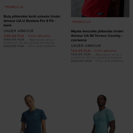
PROMOCJA
Buty piłkarskie korki uniseks Under
Armour UA U Shadow Pro 4 FG -
PROMOCJA
białe
UNDER ARMOUR
Męska koszulka piłkarska Under
Armour UA 96 Terrace Country -
399,99
PLN
- Cena aktualna
Dodaj produkt w
499,99
PLN
czerwona
- Najniższa cena z
ostatnich 30 dni przed promocją
rozmiarze
UNDER ARMOUR
699,99
PLN
- Cena początkowa
149,99
PLN
- Cena aktualna
169,99
PLN
- Najniższa cena z
41
42
42,5
43
ostatnich 30 dni przed promocją
249,99
PLN
- Cena początkowa
44,5
45
45,5
46
47
47,5
Dodaj produkt w
rozmiarze
S
M
L
XL
XXL