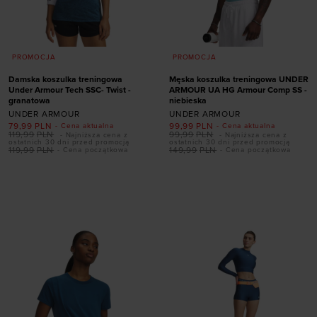
PROMOCJA
PROMOCJA
Damska koszulka treningowa
Męska koszulka treningowa UNDER
Under Armour Tech SSC- Twist -
ARMOUR UA HG Armour Comp SS -
granatowa
niebieska
UNDER ARMOUR
UNDER ARMOUR
79,99
PLN
99,99
PLN
- Cena aktualna
- Cena aktualna
119,99
PLN
99,99
PLN
- Najniższa cena z
- Najniższa cena z
ostatnich 30 dni przed promocją
ostatnich 30 dni przed promocją
119,99
PLN
149,99
PLN
- Cena początkowa
- Cena początkowa
Dodaj produkt w
Dodaj produkt w
rozmiarze
rozmiarze
XS
S
M
XL
S
M
XL
XXL