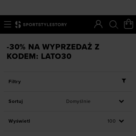
Menu
Szukaj
SportStyleStory
/
BANNERY
/
-30% na wyprzedaż
-30% NA WYPRZEDAŻ Z
KODEM: LATO30
Filtry
Sortuj
Wyświetl