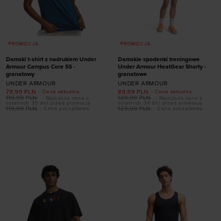
PROMOCJA
PROMOCJA
Damski t-shirt z nadrukiem Under
Damskie spodenki treningowe
Armour Campus Core SS -
Under Armour HeatGear Shorty -
granatowy
granatowe
UNDER ARMOUR
UNDER ARMOUR
79,99
PLN
89,99
PLN
- Cena aktualna
- Cena aktualna
119,99
PLN
129,99
PLN
- Najniższa cena z
- Najniższa cena z
ostatnich 30 dni przed promocją
ostatnich 30 dni przed promocją
119,99
PLN
129,99
PLN
- Cena początkowa
- Cena początkowa
Dodaj produkt w
Dodaj produkt w
rozmiarze
rozmiarze
XS
S
M
L
XL
XS
S
M
L
XL