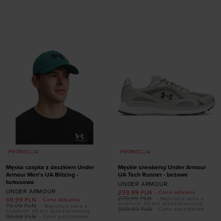
Dodaj produkt w
36
36,5
37,5
38
rozmiarze
38,5
39
40
40,5
44
41
42
PROMOCJA
PROMOCJA
Męska czapka z daszkiem Under
Męskie sneakersy Under Armour
Armour Men's UA Blitzing -
UA Tech Runner - beżowe
turkusowa
UNDER ARMOUR
UNDER ARMOUR
239,99
PLN
- Cena aktualna
279,99
PLN
- Najniższa cena z
69,99
PLN
- Cena aktualna
Dodaj produkt w
ostatnich 30 dni przed promocją
79,99
PLN
- Najniższa cena z
399,99
PLN
- Cena początkowa
ostatnich 30 dni przed promocją
rozmiarze
99,99
PLN
- Cena początkowa