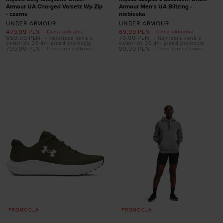
Armour UA Charged Valsetz Wp Zip
Armour Men's UA Blitzing -
- czarne
niebieska
UNDER ARMOUR
UNDER ARMOUR
Dodaj produkt w
479,99
PLN
69,99
PLN
- Cena aktualna
- Cena aktualna
rozmiarze
559,99
PLN
79,99
PLN
- Najniższa cena z
- Najniższa cena z
ostatnich 30 dni przed promocją
ostatnich 30 dni przed promocją
799,99
PLN
99,99
PLN
- Cena początkowa
- Cena początkowa
40
40,5
41
42
Dodaj produkt w
42,5
43
44
44,5
rozmiarze
45
45,5
46
47
47,5
48
49,5
M/L
PROMOCJA
PROMOCJA