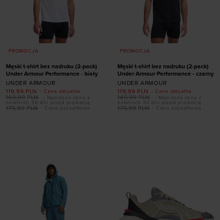
PROMOCJA
PROMOCJA
Męski t-shirt bez nadruku (2-pack)
Męski t-shirt bez nadruku (2-pack)
Under Armour Performance - biały
Under Armour Performance - czarny
UNDER ARMOUR
UNDER ARMOUR
119,99
PLN
119,99
PLN
- Cena aktualna
- Cena aktualna
169,99
PLN
149,99
PLN
- Najniższa cena z
- Najniższa cena z
ostatnich 30 dni przed promocją
ostatnich 30 dni przed promocją
179,99
PLN
179,99
PLN
- Cena początkowa
- Cena początkowa
Dodaj produkt w
Dodaj produkt w
rozmiarze
rozmiarze
S
M
L
XL
2XL
S
M
L
XL
2XL
3XL
3XL