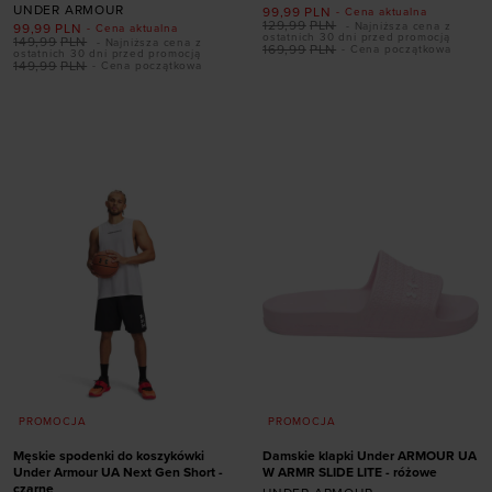
UNDER ARMOUR
99,99
PLN
- Cena aktualna
129,99
PLN
- Najniższa cena z
99,99
PLN
- Cena aktualna
ostatnich 30 dni przed promocją
149,99
PLN
- Najniższa cena z
169,99
PLN
- Cena początkowa
ostatnich 30 dni przed promocją
Dodaj produkt w
149,99
PLN
- Cena początkowa
Dodaj produkt w
rozmiarze
rozmiarze
XS
S
M
L
XL
S
M
XL
XXL
XXL
PROMOCJA
PROMOCJA
Męskie spodenki do koszykówki
Damskie klapki Under ARMOUR UA
Under Armour UA Next Gen Short -
W ARMR SLIDE LITE - różowe
czarne