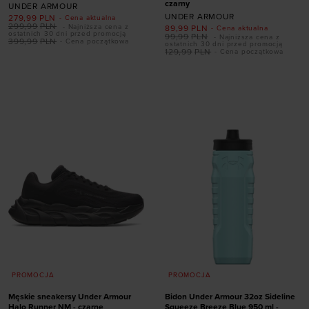
czarny
UNDER ARMOUR
UNDER ARMOUR
279,99
PLN
- Cena aktualna
299,99
PLN
- Najniższa cena z
89,99
PLN
- Cena aktualna
Dodaj produkt w
ostatnich 30 dni przed promocją
99,99
PLN
- Najniższa cena z
399,99
PLN
- Cena początkowa
ostatnich 30 dni przed promocją
rozmiarze
129,99
PLN
- Cena początkowa
Dodaj produkt w
41
42
43
44
rozmiarze
44,5
45,5
46
47
47,5
XS
S
M
L
XL
PROMOCJA
PROMOCJA
Męskie sneakersy Under Armour
Bidon Under Armour 32oz Sideline
Halo Runner NM - czarne
Squeeze Breeze Blue 950 ml -