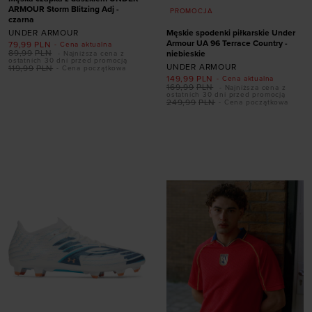
ARMOUR Storm Blitzing Adj -
PROMOCJA
czarna
UNDER ARMOUR
Męskie spodenki piłkarskie Under
Armour UA 96 Terrace Country -
79,99
PLN
- Cena aktualna
89,99
PLN
niebieskie
- Najniższa cena z
ostatnich 30 dni przed promocją
UNDER ARMOUR
119,99
PLN
- Cena początkowa
149,99
PLN
- Cena aktualna
Dodaj produkt w
169,99
PLN
- Najniższa cena z
ostatnich 30 dni przed promocją
rozmiarze
249,99
PLN
- Cena początkowa
ONE SIZE
Dodaj produkt w
rozmiarze
S
M
L
XL
XXL