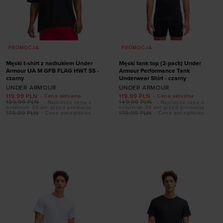
PROMOCJA
PROMOCJA
Męski t-shirt z nadrukiem Under
Męski tank top (2-pack) Under
Armour UA M GFB FLAG HWT SS -
Armour Performance Tank
czarny
Underwear Shirt - czarny
UNDER ARMOUR
UNDER ARMOUR
119,99
PLN
119,99
PLN
- Cena aktualna
- Cena aktualna
139,99
PLN
149,99
PLN
- Najniższa cena z
- Najniższa cena z
ostatnich 30 dni przed promocją
ostatnich 30 dni przed promocją
Dodaj produkt w
179,99
PLN
179,99
PLN
- Cena początkowa
- Cena początkowa
Dodaj produkt w
rozmiarze
rozmiarze
S
M
L
XL
2XL
S
M
L
XL
XXL
3XL