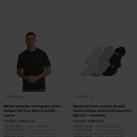
Dodaj produkt w
40,5
41
42
42,5
rozmiarze
43
44
45
45,5
S/M
M/L
XL/XXL
46
47
47,5
PROMOCJA
PROMOCJA
Męska koszulka treningowa Under
Skarpetki basic uniseks (6-pak)
Armour UA Tech Vent Jcqrd SS -
Under Armour Unisex UA Essential
czarna
6pk ULT - multikolor
UNDER ARMOUR
UNDER ARMOUR
119,99
PLN
54,99
PLN
- Cena aktualna
- Cena aktualna
129,99
PLN
79,99
PLN
- Najniższa cena z
- Najniższa cena z
ostatnich 30 dni przed promocją
ostatnich 30 dni przed promocją
169,99
PLN
79,99
PLN
- Cena początkowa
- Cena początkowa