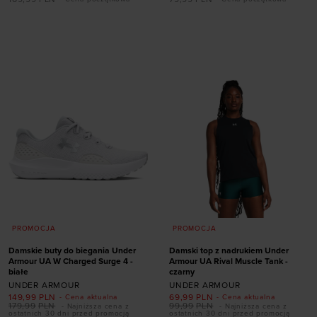
Dodaj produkt w
Dodaj produkt w
rozmiarze
rozmiarze
S
42-47,5
PROMOCJA
PROMOCJA
Damskie buty do biegania Under
Damski top z nadrukiem Under
Armour UA W Charged Surge 4 -
Armour UA Rival Muscle Tank -
białe
czarny
UNDER ARMOUR
UNDER ARMOUR
149,99
PLN
69,99
PLN
- Cena aktualna
- Cena aktualna
Dodaj produkt w
179,99
PLN
99,99
PLN
- Najniższa cena z
- Najniższa cena z
ostatnich 30 dni przed promocją
ostatnich 30 dni przed promocją