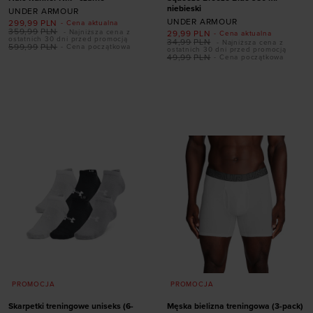
niebieski
UNDER ARMOUR
UNDER ARMOUR
299,99
PLN
- Cena aktualna
359,99
PLN
- Najniższa cena z
29,99
PLN
- Cena aktualna
ostatnich 30 dni przed promocją
34,99
PLN
- Najniższa cena z
599,99
PLN
- Cena początkowa
ostatnich 30 dni przed promocją
49,99
PLN
- Cena początkowa
Dodaj produkt w
Dodaj produkt w
rozmiarze
rozmiarze
43
44
47
47,5
ONE SIZE
PROMOCJA
PROMOCJA
Skarpetki treningowe uniseks (6-
Męska bielizna treningowa (3-pack)