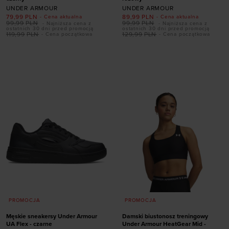
UNDER ARMOUR
UNDER ARMOUR
79,99
PLN
89,99
PLN
- Cena aktualna
- Cena aktualna
99,99
PLN
99,99
PLN
- Najniższa cena z
- Najniższa cena z
ostatnich 30 dni przed promocją
ostatnich 30 dni przed promocją
119,99
PLN
129,99
PLN
- Cena początkowa
- Cena początkowa
Dodaj produkt w
Dodaj produkt w
rozmiarze
rozmiarze
S
M
L
XS
S
M
L
XL
PROMOCJA
PROMOCJA
Męskie sneakersy Under Armour
Damski biustonosz treningowy
UA Flex - czarne
Under Armour HeatGear Mid -