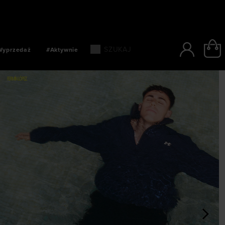
IEREM W CIĄGU 24 GODZIN
Wyprzedaż
#Aktywnie
>