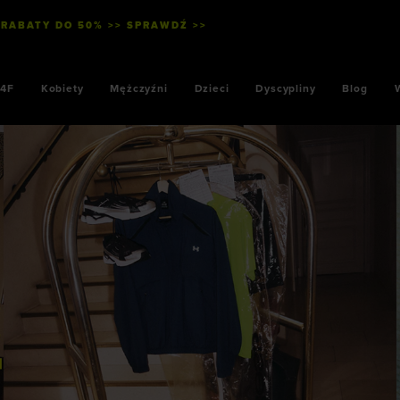
 RABATY DO 50% >> SPRAWDŹ >>
WYSYŁKA KUR
4F
Kobiety
Mężczyźni
Dzieci
Dyscypliny
Blog