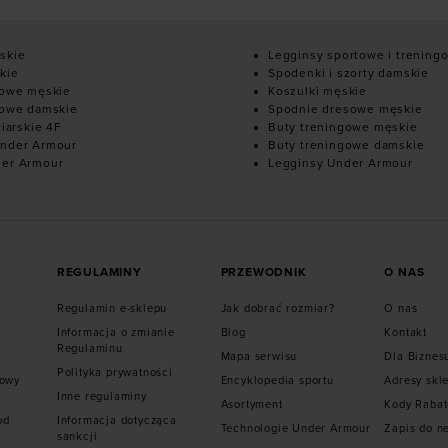
skie
Legginsy sportowe i trening
kie
Spodenki i szorty damskie
mowe męskie
Koszulki męskie
mowe damskie
Spodnie dresowe męskie
ciarskie 4F
Buty treningowe męskie
nder Armour
Buty treningowe damskie
der Armour
Legginsy Under Armour
REGULAMINY
PRZEWODNIK
O NAS
Regulamin e-sklepu
Jak dobrać rozmiar?
O nas
Informacja o zmianie
Blog
Kontakt
Regulaminu
Mapa serwisu
Dla Biznes
Polityka prywatności
mowy
Encyklopedia sportu
Adresy skl
Inne regulaminy
Asortyment
Kody Raba
od
Informacja dotycząca
Technologie Under Armour
Zapis do n
sankcji