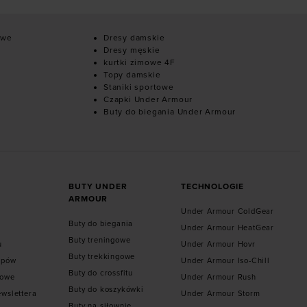
owe
Dresy damskie
Dresy męskie
kurtki zimowe 4F
Topy damskie
Staniki sportowe
Czapki Under Armour
Buty do biegania Under Armour
BUTY UNDER
TECHNOLOGIE
ARMOUR
Under Armour ColdGear
Buty do biegania
Under Armour HeatGear
Buty treningowe
u
Under Armour Hovr
Buty trekkingowe
epów
Under Armour Iso-Chill
Buty do crossfitu
towe
Under Armour Rush
Buty do koszykówki
ewslettera
Under Armour Storm
Buty na siłownie