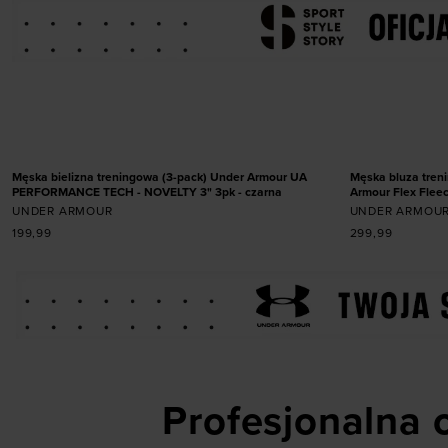
Dodaj produkt w rozmiarze
Dodaj
S
M
L
XL
XXL
3XL
NOWOŚĆ
NOWOŚĆ
Męska bielizna treningowa (3-pack) Under Armour UA
Męska bluza tren
PERFORMANCE TECH - NOVELTY 3" 3pk - czarna
Armour Flex Fleece
UNDER ARMOUR
UNDER ARMOU
199,99
299,99
Profesjonalna o