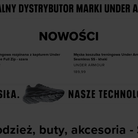
 produkt w rozmiarze
Dodaj produkt w roz
NOWOŚCI
S
XXL
XXL
NOWOŚĆ
ingowa rozpinana z kapturem Under
Męska koszulka treningowa Under Ar
 Full Zip - szara
Seamless SS - khaki
R
UNDER ARMOUR
189,99
dzież, buty, akcesoria -