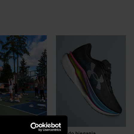
z eventów
Buty do biegania