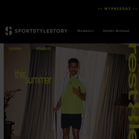
<< WYPRZEDAŻ >>
Nowości
Under Armour
<