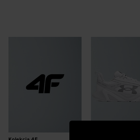
Kolekcja 4F
Buty treningowe