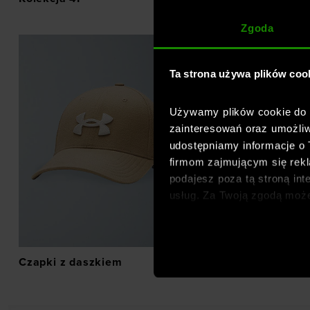
Zgoda
Ta strona używa plików coo
Używamy plików cookie do a
zainteresowań oraz umożliw
udostępniamy informacje o
firmom zajmującym się rekla
podajesz poza tą stroną int
usług. Za Twoją zgodą moż
dopasowanych reklam intern
analitycznych, dopasowywan
społecznościowych). Szcze
Czapki z daszkiem