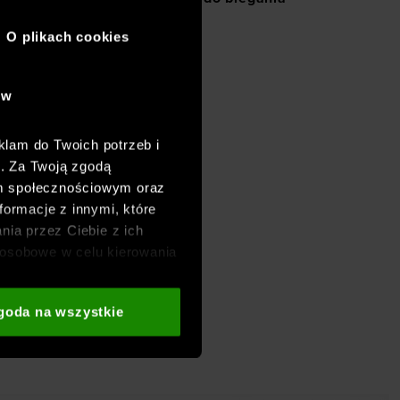
O plikach cookies
ów
klam do Twoich potrzeb i
h. Za Twoją zgodą
om społecznościowym oraz
formacje z innymi, które
nia przez Ciebie z ich
osobowe w celu kierowania
adzania badań
aszych partnerów (np. sieci
goda na wszystkie
i
oraz sekcji „Szczegóły”