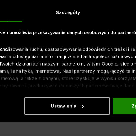
Szczegóły
kie i umożliwia przekazywanie danych osobowych do partner
nalizowania ruchu, dostosowywania odpowiednich treści i re
iania udostępniania informacji w mediach społecznościowyc
 Twoich działaniach naszym partnerom, w tym Google, sieci
mą i analityką internetową. Nasi partnerzy mogą łączyć te in
ernetową, a także z danymi, które uzyskują w wyniku korzysta
emy również przekazywać do naszych partnerów Twoje dane 
etowych i usprawniania sposobu ich wyświetlania, przeprow
ia treści oraz udoskonalania rozwiązań oferowanych przez n
Ustawienia
Z
gółowe informacje znajdziesz w naszej
Polityce prywatnośc