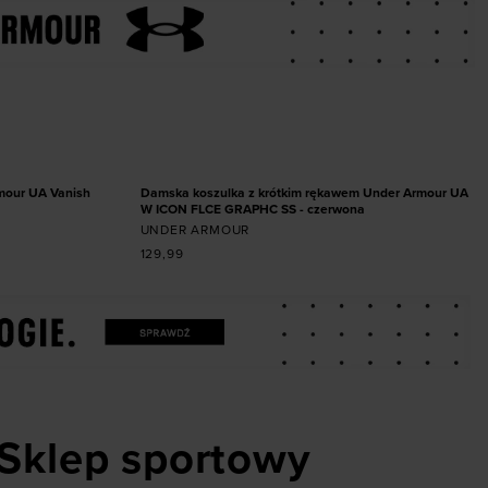
miarze
Dodaj produkt w rozmiarze
XS
S
M
L
XL
NOWOŚĆ
mour UA Vanish
Damska koszulka z krótkim rękawem Under Armour UA
W ICON FLCE GRAPHC SS - czerwona
UNDER ARMOUR
129,99
Sklep sportowy