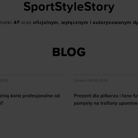
SportStyleStory
 marki
4F
oraz
oficjalnym, wyłącznym i autoryzowanym d
BLOG
a piłkarza i fana futbolu - pomysły na trafiony upominek
Jak dbać o serce u sporto
-2026
Dodano:
12-06-2026
piłkarza i fana futbolu -
 trafiony upominek
Jak dbać o serce u sportowc
10