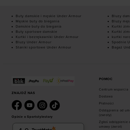
Buty damskie i męskie Under Armour
Bluzy dam
Męskie buty do biegania
Bluzy męs
Damskie buty do biegania
Kurtki zi
Buty sportowe damskie
Kurtki zi
Kurtki i bezrękawniki Under Armour
kurtki nar
Bluzy Under Armour
Spodnie U
Staniki sportowe Under Armour
Bagaż Un
POMOC
Centrum wsparcia
ZNAJDŹ NAS
Dostawa
Płatności
Odstąpienia od u
(zwroty)
Opinie o Sportstylestory
Zgłoś odstąpienie 
umowy (zwrot)