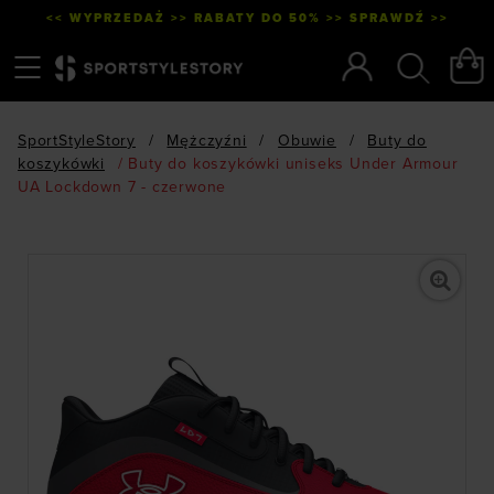
<< WYPRZEDAŻ >> RABATY DO 50% >> SPRAWDŹ >>
Menu
Szukaj
SportStyleStory
/
Mężczyźni
/
Obuwie
/
Buty do
koszykówki
/
Buty do koszykówki uniseks Under Armour
UA Lockdown 7 - czerwone