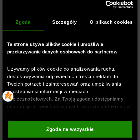
standardowe sznurowanie
wyściełany kołnierz i język zapewnią
Zgoda
Szczegóły
O plikach cookies
wysoki komfort
uchwyt na języku
Ta strona używa plików cookie i umożliwia
bieżnik podeszwy zewnętrznej we wzór w
przekazywanie danych osobowych do partnerów
jodełkę dla lepszej kontroli nad podłożem
Używamy plików cookie do analizowania ruchu,
dostosowywania odpowiednich treści i reklam do
Twoich potrzeb i zainteresowań oraz umożliwiania
Płeć
:
uniseks
udostępniania informacji w mediach
Przeznaczenie
:
koszykówka
społecznościowych. Za Twoją zgodą udostępniamy
Kolor
:
Czerwony
informacje o Twoich działaniach naszym partnerom, w
Marka
:
Under Armour
tym Google, sieciom społecznościowym oraz firmom
Materiał dominujący
:
zajmującym się reklamą i analityką internetową. Nasi
partnerzy mogą łączyć te informacje z innymi, które
Zgoda na wszystkie
materiał syntetyczny
,
skóra naturalna
podajesz poza tą stroną internetową, a także z
Rodzaj zapięcia
:
sznurowane