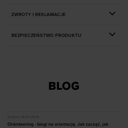
ZWROTY I REKLAMACJE
BEZPIECZEŃSTWO PRODUKTU
BLOG
akie efekty daje trening?
Orienteering - biegi na orientację. Jak zacząć, jak czy
Dodano:
28-07-2026
Orienteering - biegi na orientację. Jak zacząć, jak