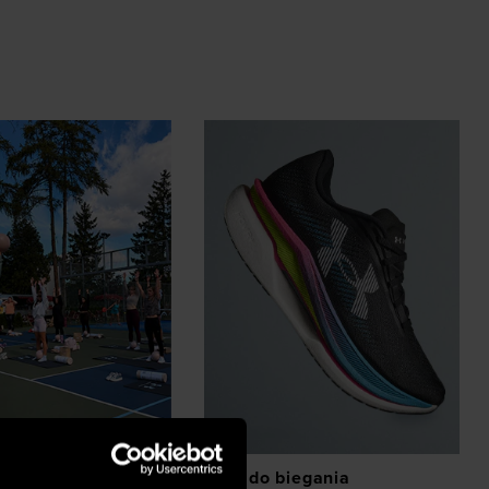
z eventów
Buty do biegania