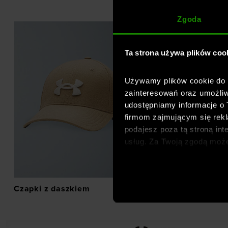
Zgoda
Ta strona używa plików coo
Używamy plików cookie do a
zainteresowań oraz umożliw
udostępniamy informacje o
firmom zajmującym się rekla
podajesz poza tą stroną int
usług. Za Twoją zgodą moż
dopasowanych reklam intern
analitycznych, dopasowywan
społecznościowych). Szcze
Czapki z daszkiem