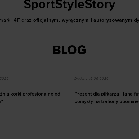
SportStyleStory
 marki
4F
oraz
oficjalnym, wyłącznym i autoryzowanym d
BLOG
a piłkarza i fana futbolu - pomysły na trafiony upominek
Jak dbać o serce u sporto
-2026
Dodano:
12-06-2026
piłkarza i fana futbolu -
 trafiony upominek
Jak dbać o serce u sportowc
10