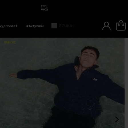
I ODBIERZ PACZKĘ JUŻ JUTRO
Wyprzedaż
#Aktywnie
>