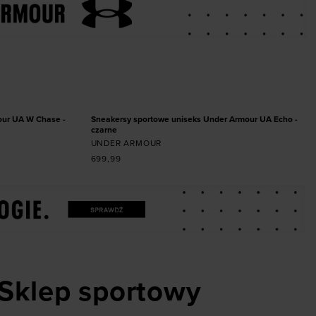
miarze
Dodaj produkt w rozmiarze
40
40,5
41
42
42,5
43
44
44,5
45
45,5
46
47
47,5
NOWOŚĆ
our UA W Chase -
Sneakersy sportowe uniseks Under Armour UA Echo -
czarne
UNDER ARMOUR
699,99
Sklep sportowy