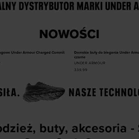
 produkt w rozmiarze
Dodaj produkt w roz
NOWOŚCI
42,5
43
44
44,5
45
36
36,5
38
38,5
39
5
46
47
47,5
41
42
NOWOŚĆ
ingowe Under Armour Charged Commit
Damskie buty do biegania Under Arm
czarne
R
UNDER ARMOUR
339,99
dzież, buty, akcesoria -