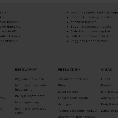
skie
Legginsy sportowe i trening
kie
Spodenki i szorty damskie
mowe męskie
Koszulki męskie
mowe damskie
Spodnie dresowe męskie
ciarskie 4F
Buty treningowe męskie
nder Armour
Buty treningowe damskie
der Armour
Legginsy Under Armour
REGULAMINY
PRZEWODNIK
O NAS
Regulamin e-sklepu
Jak dobrać rozmiar?
O nas
Informacja o zmianie
Blog
Kontakt
Regulaminu
Mapa serwisu
Dla Biznes
Polityka prywatności
mowy
Encyklopedia sportu
Adresy skl
Inne regulaminy
Asortyment
Kody Raba
od
Informacja dotycząca
Technologie Under Armour
Zapis do n
sankcji
Aktywnie z Under Armour