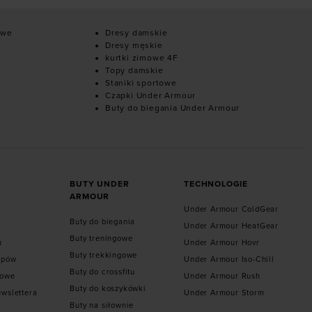
owe
Dresy damskie
Dresy męskie
kurtki zimowe 4F
Topy damskie
Staniki sportowe
Czapki Under Armour
Buty do biegania Under Armour
BUTY UNDER
TECHNOLOGIE
ARMOUR
Under Armour ColdGear
Buty do biegania
Under Armour HeatGear
Buty treningowe
u
Under Armour Hovr
Buty trekkingowe
epów
Under Armour Iso-Chill
Buty do crossfitu
towe
Under Armour Rush
Buty do koszykówki
ewslettera
Under Armour Storm
Buty na siłownie