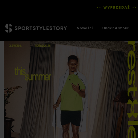
<< WYPRZEDAŻ >>
Nowości
Under Armour
<