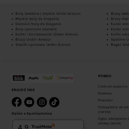
Buty damskie i męskie Under Armour
Bluzy dam
Męskie buty do biegania
Bluzy męs
Damskie buty do biegania
Kurtki zi
Buty sportowe damskie
Kurtki zi
Kurtki i bezrękawniki Under Armour
kurtki nar
Bluzy Under Armour
Spodnie U
Staniki sportowe Under Armour
Bagaż Un
POMOC
Centrum wsparcia
ZNAJDŹ NAS
Dostawa
Płatności
Odstąpienia od u
(zwroty)
Opinie o Sportstylestory
Zgłoś odstąpienie 
umowy (zwrot)
4.9