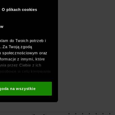
O plikach cookies
ów
klam do Twoich potrzeb i
h. Za Twoją zgodą
om społecznościowym oraz
formacje z innymi, które
nia przez Ciebie z ich
osobowe w celu kierowania
adzania badań
aszych partnerów (np. sieci
goda na wszystkie
i
oraz sekcji „Szczegóły”