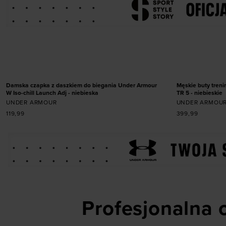
Dodaj
Dodaj produkt w rozmiarze
41
42
ONE SIZE
45,
NOWOŚĆ
NOWOŚĆ
Damska czapka z daszkiem do biegania Under Armour
Męskie buty tren
W Iso-chill Launch Adj - niebieska
TR 5 - niebieskie
UNDER ARMOUR
UNDER ARMOU
119,99
399,99
Profesjonalna o