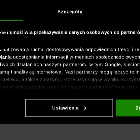
Szczegóły
kie i umożliwia przekazywanie danych osobowych do partner
nalizowania ruchu, dostosowywania odpowiednich treści i re
iania udostępniania informacji w mediach społecznościowyc
 Twoich działaniach naszym partnerom, w tym Google, sieci
mą i analityką internetową. Nasi partnerzy mogą łączyć te in
ernetową, a także z danymi, które uzyskują w wyniku korzysta
emy również przekazywać do naszych partnerów Twoje dane 
etowych i usprawniania sposobu ich wyświetlania, przeprow
ia treści oraz udoskonalania rozwiązań oferowanych przez n
Ustawienia
Z
gółowe informacje znajdziesz w naszej
Polityce prywatnośc