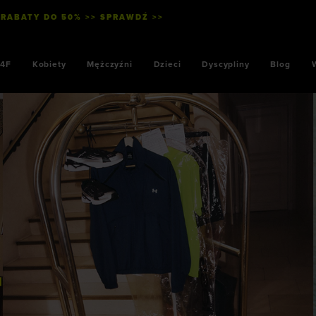
 RABATY DO 50% >> SPRAWDŹ >>
ZAMÓW DO 14:00 
4F
Kobiety
Mężczyźni
Dzieci
Dyscypliny
Blog