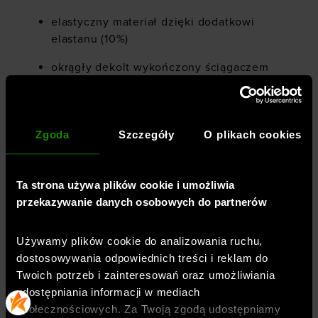
elastyczny materiał dzięki dodatkowi
elastanu (10%)
okrągły dekolt wykończony ściągaczem
małe logotypy z przodu i tyłu
fason o obniżonej linii ramion
Zgoda
Szczegóły
O plikach cookies
rozcięcia po bokach
szybkoschnący materiał, sprawnie
Ta strona używa plików cookie i umożliwia
odprowadzający pot
przekazywanie danych osobowych do partnerów
elastyczny materiał 4Way Stretch
Używamy plików cookie do analizowania ruchu,
swobodnie rozciąga się we wszystkich
dostosowywania odpowiednich treści i reklam do
kierunkach
Twoich potrzeb i zainteresowań oraz umożliwiania
udostępniania informacji w mediach
społecznościowych. Za Twoją zgodą udostępniamy