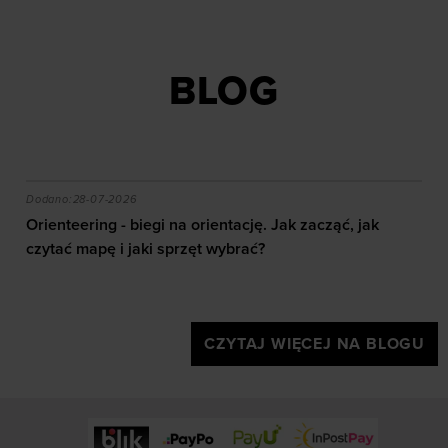
BLOG
akie efekty daje trening?
Orienteering - biegi na orientację. Jak zacząć, jak czy
Dodano:
28-07-2026
Orienteering - biegi na orientację. Jak zacząć, jak
czytać mapę i jaki sprzęt wybrać?
CZYTAJ WIĘCEJ NA BLOGU