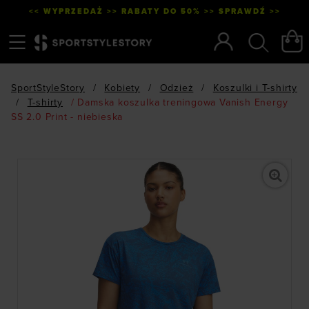
<< WYPRZEDAŻ >> RABATY DO 50% >> SPRAWDŹ >>
Menu
Szukaj
SportStyleStory
/
Kobiety
/
Odzież
/
Koszulki i T-shirty
/
T-shirty
/
Damska koszulka treningowa Vanish Energy
SS 2.0 Print - niebieska