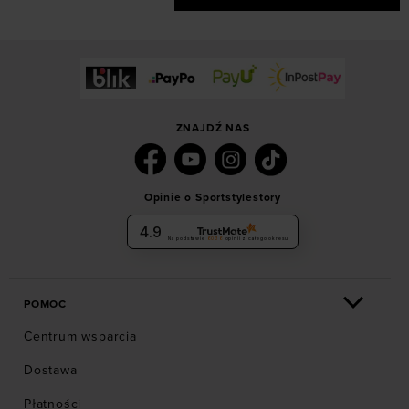
ZNAJDŹ NAS
Opinie o Sportstylestory
4.9
Na podstawie
6036
opinii
z całego okresu
POMOC
Centrum wsparcia
Dostawa
Płatności