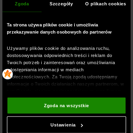
Zgoda
Szczegóły
O plikach cookies
Ta strona używa plików cookie i umożliwia
przekazywanie danych osobowych do partnerów
Płeć
:
kobieta
Przeznaczenie
:
sportstyle
Używamy plików cookie do analizowania ruchu,
Krój
:
luźny
dostosowywania odpowiednich treści i reklam do
Kolor
:
Czarny
Twoich potrzeb i zainteresowań oraz umożliwiania
Marka
:
Under Armour
udostępniania informacji w mediach
Długość
:
standardowa
społecznościowych. Za Twoją zgodą udostępniamy
Kieszenie
:
zewnętrzne
,
wewnętrzne
,
na zamek
informacje o Twoich działaniach naszym partnerom, w
Materiał dominujący
:
materiał syntetyczny
tym Google, sieciom społecznościowym oraz firmom
zajmującym się reklamą i analityką internetową. Nasi
Kolekcja
:
UA Unstoppable
partnerzy mogą łączyć te informacje z innymi, które
Zgoda na wszystkie
Kaptur
:
bez kaptura
podajesz poza tą stroną internetową, a także z
Rodzaj zapięcia
:
zamek błyskawiczny
danymi, które uzyskują w wyniku korzystania przez
Rodzaj wypełnienia
:
syntetyczne
Ustawienia
Ciebie z ich usług. Za Twoją zgodą możemy również
Właściwości kurtki
: