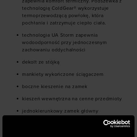
zapewnia komfort termiczny. Podszewka z
technologią ColdGear® wykorzystuje
termoprzewodzącą powłokę, która
pochłania i zatrzymuje ciepło ciała.
technologia UA Storm zapewnia
wodoodporność przy jednoczesnym
zachowaniu oddychalności
dekolt ze stójką
mankiety wykończone ściągaczem
boczne kieszenie na zamek
kieszeń wewnętrzna na cenne przedmioty
jednokierunkowy zamek główny
syntetyczna izolacja 60 g zapewnia
lekkość i ciepło bez nadmiernej objętości