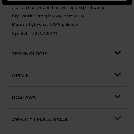
przekazywać do naszych partnerów Twoje dane
z ociepliną
,
wodoodporna
,
regulacja obwodu
osobowe w celu kierowania dopasowanych reklam
internetowych i usprawniania sposobu ich
Styl kurtki
:
przejściowa
,
bomberka
wyświetlania, przeprowadzania badań analitycznych,
Materiał główny
:
100% poliester
dopasowywania treści oraz udoskonalania rozwiązań
Symbol
:
1388908-001
oferowanych przez naszych partnerów (np. sieci
społecznościowych). Szczegółowe informacje
znajdziesz w naszej
Polityce prywatności
oraz sekcji
TECHNOLOGIE
„Szczegóły”
OPINIE
DOSTAWA
ZWROTY I REKLAMACJE