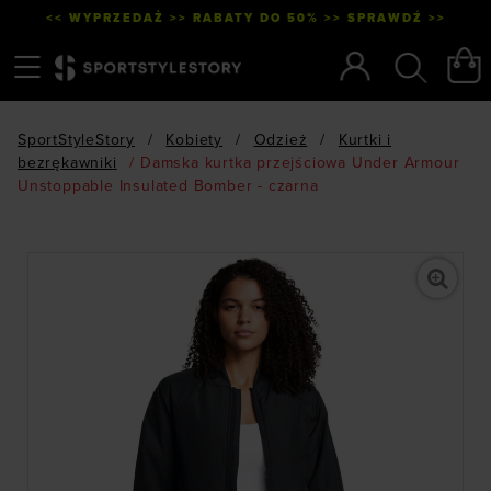
<< WYPRZEDAŻ >> RABATY DO 50% >> SPRAWDŹ >>
Menu
Szukaj
SportStyleStory
/
Kobiety
/
Odzież
/
Kurtki i
bezrękawniki
/
Damska kurtka przejściowa Under Armour
Unstoppable Insulated Bomber - czarna