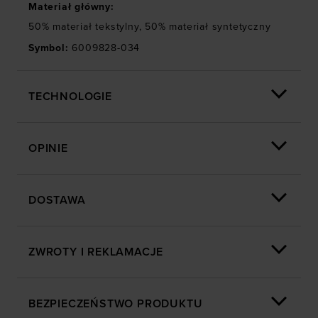
osobowe w celu kierowania dopasowanych reklam
Materiał główny
:
internetowych i usprawniania sposobu ich
50% materiał tekstylny, 50% materiał syntetyczny
wyświetlania, przeprowadzania badań analitycznych,
Symbol
:
6009828-034
dopasowywania treści oraz udoskonalania rozwiązań
oferowanych przez naszych partnerów (np. sieci
społecznościowych). Szczegółowe informacje
TECHNOLOGIE
znajdziesz w naszej
Polityce prywatności
oraz sekcji
„Szczegóły”
OPINIE
DOSTAWA
ZWROTY I REKLAMACJE
BEZPIECZEŃSTWO PRODUKTU