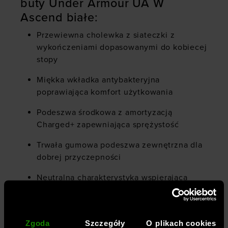
buty Under Armour UA W
Ascend białe:
Przewiewna cholewka z siateczki z
wykończeniami dopasowanymi do kobiecej
stopy
Miękka wkładka antybakteryjna
poprawiająca komfort użytkowania
Podeszwa środkowa z amortyzacją
Charged+ zapewniająca sprężystość
Trwała gumowa podeszwa zewnętrzna dla
dobrej przyczepności
Neutralna charakterystyka wspierająca
naturalny ruch stopy
Standardowy system sznurowania
Zgoda
Szczegóły
O plikach cookies