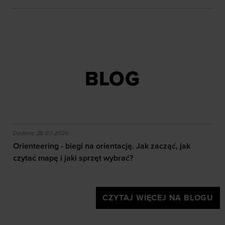
BLOG
akie efekty daje trening?
Orienteering - biegi na orientację. Jak zacząć, jak czy
Dodano:
28-07-2026
Orienteering - biegi na orientację. Jak zacząć, jak
czytać mapę i jaki sprzęt wybrać?
CZYTAJ WIĘCEJ NA BLOGU