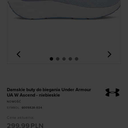
<
>
Damskie buty do biegania Under Armour
UA W Ascend - niebieskie
NOWOŚĆ
SYMBOL
:
6009828-034
Cena aktualna
:
299,99
PLN