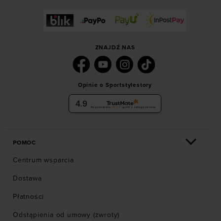
ZNAJDŹ NAS
Opinie o Sportstylestory
4.9
Na podstawie
6036
opinii
z całego okresu
POMOC
Centrum wsparcia
Dostawa
Płatności
Odstąpienia od umowy (zwroty)