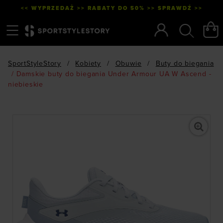
<< WYPRZEDAŻ >> RABATY DO 50% >> SPRAWDŹ >>
Menu
Szukaj
SportStyleStory
/
Kobiety
/
Obuwie
/
Buty do biegania
/
Damskie buty do biegania Under Armour UA W Ascend -
niebieskie