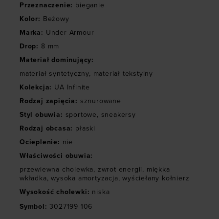
Przeznaczenie
:
bieganie
Kolor
:
Beżowy
Marka
:
Under Armour
Drop
:
8 mm
Materiał dominujący
:
materiał syntetyczny
,
materiał tekstylny
Kolekcja
:
UA Infinite
Rodzaj zapięcia
:
sznurowane
Styl obuwia
:
sportowe
,
sneakersy
Rodzaj obcasa
:
płaski
Ocieplenie
:
nie
Właściwości obuwia
:
przewiewna cholewka
,
zwrot energii
,
miękka
wkładka
,
wysoka amortyzacja
,
wyściełany kołnierz
Wysokość cholewki
:
niska
Symbol
:
3027199-106