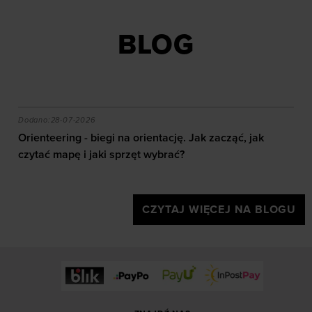
BLOG
czytać mapę i jaki sprzęt wybrać?
Jak zbudować łydki i wzmocnić nogi? Kompletny przew
Dodano:
03-07-2026
Jak zbudować łydki i wzmocnić nogi? Kompletny
przewodnik po treningu w domu i na siłowni
CZYTAJ WIĘCEJ NA BLOGU