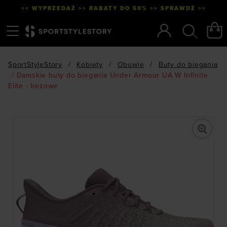
<< WYPRZEDAŻ >> RABATY DO 50% >> SPRAWDŹ >>
Menu
Szukaj
SportStyleStory
/
Kobiety
/
Obuwie
/
Buty do biegania
/
Damskie buty do biegania Under Armour UA W Infinite
Elite - beżowe