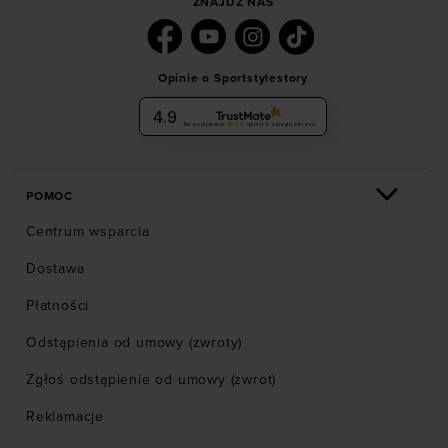
ZNAJDŹ NAS
Opinie o Sportstylestory
4.9
Na podstawie
6036
opinii
z całego okresu
POMOC
Centrum wsparcia
Dostawa
Płatności
Odstąpienia od umowy (zwroty)
Zgłoś odstąpienie od umowy (zwrot)
Reklamacje