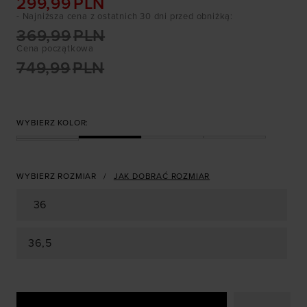
299,99
PLN
- Najniższa cena z ostatnich 30 dni przed obniżką
:
369,99
PLN
Cena początkowa
749,99
PLN
WYBIERZ KOLOR:
WYBIERZ ROZMIAR
JAK DOBRAĆ ROZMIAR
36
36,5