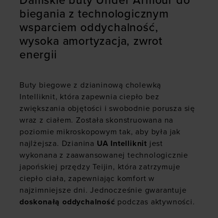
Damskie buty Under Armour do
biegania z technologicznym
wsparciem oddychalność,
wysoka amortyzacja, zwrot
energii
Buty biegowe z dzianinową cholewką
Intelliknit, która zapewnia ciepło bez
zwiększania objętości i swobodnie porusza się
wraz z ciałem. Została skonstruowana na
poziomie mikroskopowym tak, aby była jak
najlżejsza. Dzianina
UA Intelliknit
jest
wykonana z zaawansowanej technologicznie
japońskiej przędzy Teijin, która zatrzymuje
ciepło ciała, zapewniając komfort w
najzimniejsze dni. Jednocześnie gwarantuje
doskonałą oddychalność
podczas aktywności.