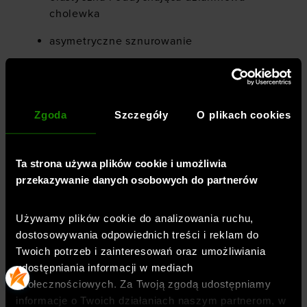
cholewka
asymetryczne sznurowanie
wyściełany język dla większego komfortu i
stabilizacji
wyściełany kołnierz zapewni wysoki
Zgoda
Szczegóły
O plikach cookies
komfort
uchwyt na pięcie
Ta strona używa plików cookie i umożliwia
przekazywanie danych osobowych do partnerów
wzmocniony nosek
zewnętrzny klips na pięcie dla
Używamy plików cookie do analizowania ruchu,
dodatkowego wsparcia
dostosowywania odpowiednich treści i reklam do
Twoich potrzeb i zainteresowań oraz umożliwiania
komfortowa wkładka formowana w
udostępniania informacji w mediach
technologii 3D
społecznościowych. Za Twoją zgodą udostępniamy
lekka, gumowa podeszwa zewnętrzna
informacje o Twoich działaniach naszym partnerom, w